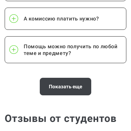
А комиссию платить нужно?
Помощь можно получить по любой
теме и предмету?
Почему выгодно заказать
консультацию по проектной работе
Показать еще
на Work5?
Отзывы от студентов
Помощь с услугой Проектная работа
нужна срочно (консультация по