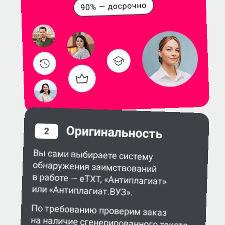
Оригинальность
2
Вы сами выбираете систему
обнаружения заимствований
в работе — eTXT, «Антиплагиат»
или «Антиплагиат.ВУЗ».
По требованию проверим заказ
на наличие сгенерированного текста