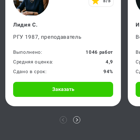
5/5
Лидия С.
И
РГУ 1987, преподаватель
В
Выполнено:
1046 работ
В
Средняя оценка:
4,9
С
Сдано в срок:
94%
С
Заказать