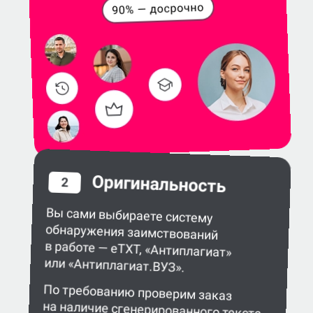
Оригинальность
2
Вы сами выбираете систему
обнаружения заимствований
в работе — eTXT, «Антиплагиат»
или «Антиплагиат.ВУЗ».
По требованию проверим заказ
на наличие сгенерированного текста