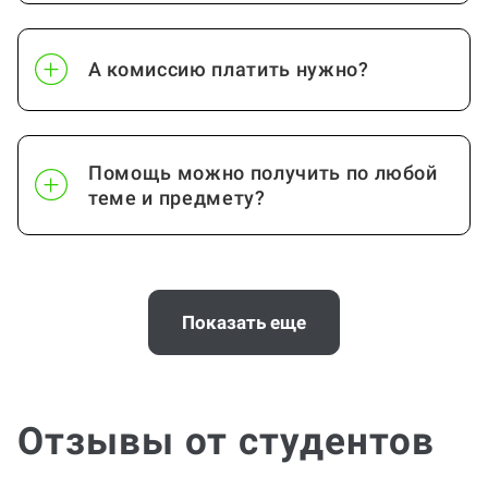
А комиссию платить нужно?
Помощь можно получить по любой
теме и предмету?
Почему выгодно заказать
консультацию по проектной работе
Показать еще
на Work5?
Отзывы от студентов
Помощь с услугой Проектная работа
нужна срочно (консультация по