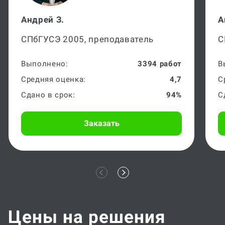
Андрей З.
А
СПбГУСЭ 2005, преподаватель
С
Выполнено:
3394 работ
В
Средняя оценка:
4,7
С
Сдано в срок:
94%
С
Заказать
Цены на решения