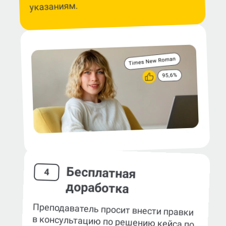
указаниям.
Бесплатная
4
доработка
Преподаватель просит внести правки
в консультацию по решению кейса по