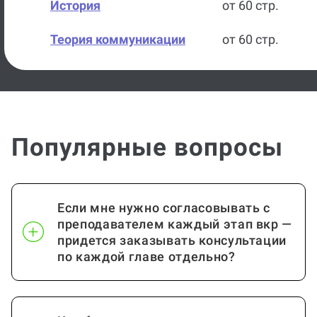
История
от 60 стр.
Теория коммуникации
от 60 стр.
Международные
от 60 стр.
отношения
Методика преподавания
от 60 стр.
Популярные вопросы
Методика преподавания
от 60 стр.
иностранных языков
Если мне нужно согласовывать с
Дизартрия
от 60 стр.
преподавателем каждый этап вкр —
придется заказывать консультации
Дистанционное
от 60 стр.
по каждой главе отдельно?
образование
Дошкольная педагогика
от 60 стр.