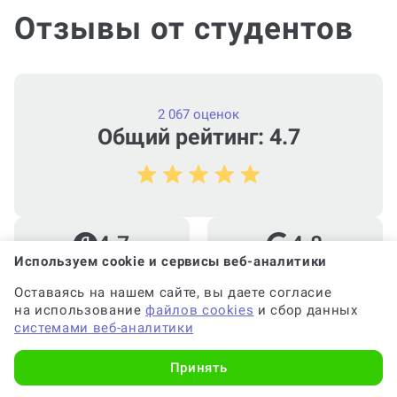
Отзывы от студентов
Почему выгодно заказать
консультацию по ВКР на Work5?
2 067 оценок
Сколько стоит заказать ВКР
Общий рейтинг: 4.7
(консультацию по написанию ВКР)?
В чем разница ВКР и дипломной
4.7
4.8
работы?
Используем cookie и сервисы веб-аналитики
Оставаясь на нашем сайте, вы даете согласие
на использование
файлов cookies
и сбор данных
4.5
4.5
системами веб-аналитики
Сколько должно быть страниц в
ВКР?
Принять
Юлия Р.