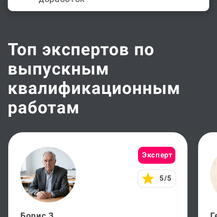
Топ экспертов по
выпускным
квалификационным
работам
Эксперт
5/5
Борис З.
Г