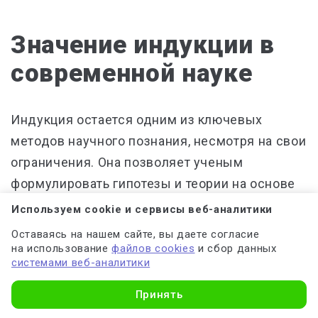
Значение индукции в
современной науке
Индукция остается одним из ключевых
методов научного познания, несмотря на свои
ограничения. Она позволяет ученым
формулировать гипотезы и теории на основе
наблюдаемых фактов.
Используем cookie и сервисы веб-аналитики
Оставаясь на нашем сайте, вы даете согласие
Значение индукции особенно велико в
на использование
файлов cookies
и сбор данных
системами веб-аналитики
естественных науках — биологии, химии,
физике. Здесь индуктивные обобщения часто
Принять
становятся основой для открытия новых