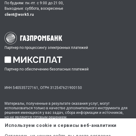
По будням: пн.-пт. c 9:00 до 21:00,
Выходные: суббота, воскресенье
client@work5.ru
Партнер по процессингу электронных платежей
Партнер по обеспечению безопасных платежей
ИНН 540535727161,
ОГРН 312547621900150
Материалы, полученные в результате оказания услуг, могут
использоваться только в качестве дополнительного инструмента для
решения имеющихся у вас задач, сбора информации и источников,
но не являются готовым решением.
* №1 на рынке консультационных услуг для студентов по количеству
Используем cookie и сервисы веб-аналитики
стационарных офисов-филиалов в 14 городах России (от Иркутска до
Москвы,
полный перечень филиалов
). Зона обслуживания онлайн —