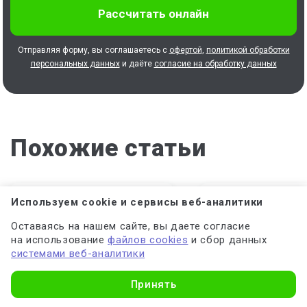
Отправляя форму, вы соглашаетесь с
офертой
,
политикой обработки
персональных данных
и даёте
согласие на обработку данных
Похожие статьи
Службы интернета: основные
Кодирование звуко
Используем cookie и сервисы веб-аналитики
сервисы и принципы работы
информации
Оставаясь на нашем сайте, вы даете согласие
на использование
файлов cookies
и сбор данных
системами веб-аналитики
Принять