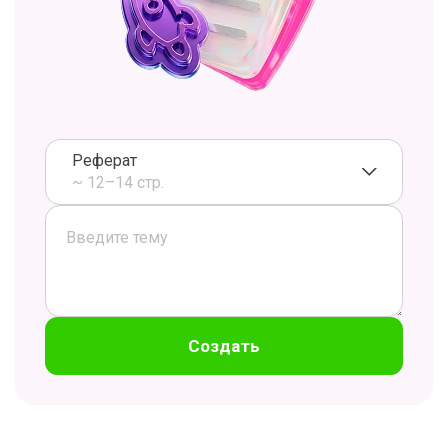
Реферат
~ 12–14 стр.
Создать