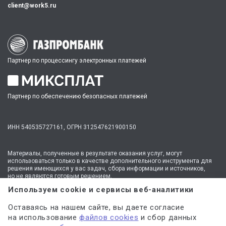
client@work5.ru
Партнер по процессингу электронных платежей
Партнер по обеспечению безопасных платежей
ИНН 540535727161,
ОГРН 312547621900150
Материалы, полученные в результате оказания услуг, могут
использоваться только в качестве дополнительного инструмента для
решения имеющихся у вас задач, сбора информации и источников,
но не являются готовым решением.
* №1 на рынке консультационных услуг для студентов по количеству
Используем cookie и сервисы веб-аналитики
стационарных офисов-филиалов в 14 городах России (от Иркутска до
Москвы,
полный перечень филиалов
). Зона обслуживания онлайн —
Оставаясь на нашем сайте, вы даете согласие
вся Россия.
на использование
файлов cookies
и сбор данных
Мы
используем файлы cookie
и
сервисы веб-аналитики