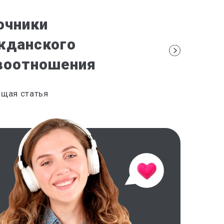
очники
жданского
воотношения
щая статья