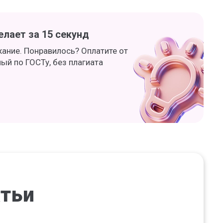
лает за 15 секунд
жание. Понравилось? Оплатите от
ный по ГОСТу, без плагиата
атьи