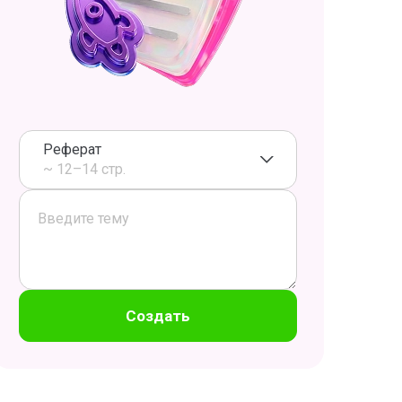
Реферат
~ 12–14 стр.
Создать