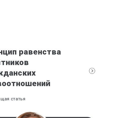
нцип равенства
стников
жданских
воотношений
щая статья