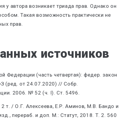
я у автора возникает триада прав. Однако он
особом. Такая возможность практически не
ных прав.
ванных источников
й Федерации (часть четвертая): федер. закон
 (ред. от 24.07.2020) // Собр.
и. 2006. № 52 (ч. I). Ст. 5496.
2 т. / О.Г. Алексеева, Е.Р. Аминов, М.В. Бандо и
изд., перераб. и доп. М.: Статут, 2018. Т. 2. 560