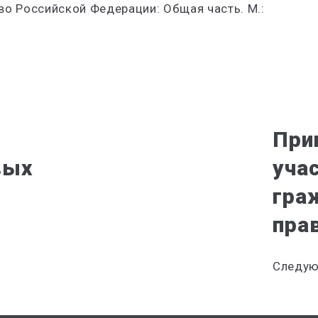
во Российской Федерации: Общая часть. М.:
При
вых
уча
гра
пра
Следую