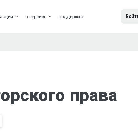
Войт
ьтаций
о сервисе
поддержка
орского права