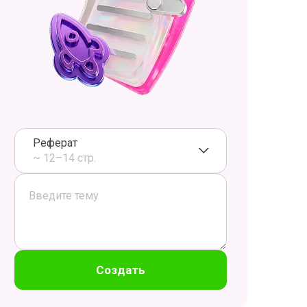
Реферат
~ 12–14 стр.
Создать