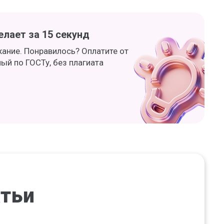
лает за 15 секунд
жание. Понравилось? Оплатите от
ный по ГОСТу, без плагиата
атьи