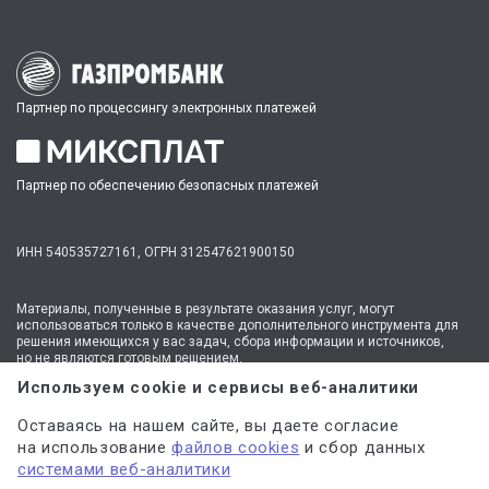
Партнер по процессингу электронных платежей
Партнер по обеспечению безопасных платежей
ИНН 540535727161,
ОГРН 312547621900150
Материалы, полученные в результате оказания услуг, могут
использоваться только в качестве дополнительного инструмента для
решения имеющихся у вас задач, сбора информации и источников,
но не являются готовым решением.
* №1 на рынке консультационных услуг для студентов по количеству
Используем cookie и сервисы веб-аналитики
стационарных офисов-филиалов в 14 городах России (от Иркутска до
Москвы,
полный перечень филиалов
). Зона обслуживания онлайн —
Оставаясь на нашем сайте, вы даете согласие
вся Россия.
на использование
файлов cookies
и сбор данных
Мы
используем файлы cookie
и
сервисы веб-аналитики
системами веб-аналитики
для персонализации сервисов и повышения удобства пользования
сайтом. Если вы не согласны на их использование, поменяйте