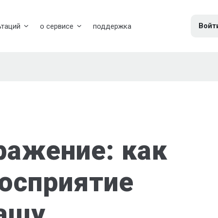
Войт
ьтаций
о сервисе
поддержка
ражение: как
восприятие
ашу