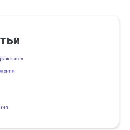
атьи
тражение»
ажения
ния