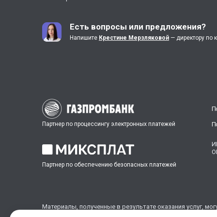
Есть вопросы или предложения?
Напишите
Крестине Мерзляковой
— директору по 
П
Партнер по процессингу электронных платежей
П
И
О
Партнер по обеспечению безопасных платежей
Материалы, полученные в результате оказания услуг, мо
и источников, но не являются готовым решением.