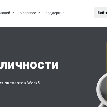
Войт
ьтаций
о сервисе
поддержка
 личности
от экспертов Work5