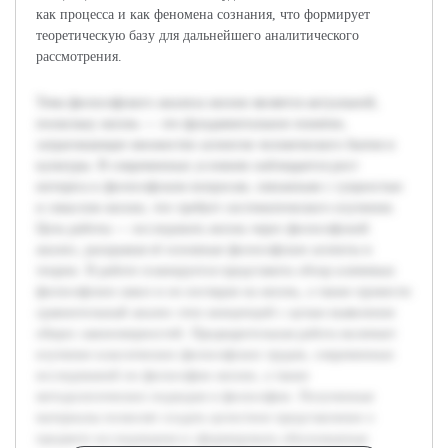
как процесса и как феномена сознания, что формирует
теоретическую базу для дальнейшего аналитического
рассмотрения.
Тема философского анализа жизни является актуальной,
поскольку жизнь — это фундаментальное понятие,
затрагивающее множество аспектов человеческого бытия и
культуры. В современных условиях наблюдается рост
интереса к философским вопросам, связанным с сущностью
и смыслом жизни, что требует систематического изучения.
Цель работы — исследовать жизнь через философский
анализ, раскрывая её основные философские аспекты и
теории. В работе планируется представить обзор ключевых
философских школ и их взглядов на жизнь, а также провести
сравнительный анализ этих концепций с целью выявления
общих закономерностей. Предварительная работа включает
изучение классических философских трудов, современных
исследований по философии жизни, а также
методологических подходов в философии. Полученные
материалы позволят создать целостное представление о
предмете исследования и сформировать обоснованные