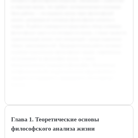
интереса к философским вопросам, связанным с сущностью
и смыслом жизни, что требует систематического изучения.
Цель работы — исследовать жизнь через философский
анализ, раскрывая её основные философские аспекты и
теории. В работе планируется представить обзор ключевых
философских школ и их взглядов на жизнь, а также провести
сравнительный анализ этих концепций с целью выявления
общих закономерностей. Предварительная работа включает
изучение классических философских трудов, современных
исследований по философии жизни, а также
методологических подходов в философии. Полученные
материалы позволят создать целостное представление о
предмете исследования и сформировать обоснованные
выводы.
Глава 1. Теоретические основы
философского анализа жизни