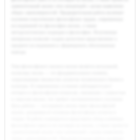
сравнительный анализ этих концепций с целью выявления
общих закономерностей. Предварительная работа включает
изучение классических философских трудов, современных
исследований по философии жизни, а также
методологических подходов в философии. Полученные
материалы позволят создать целостное представление о
предмете исследования и сформировать обоснованные
выводы.
Тема философского анализа жизни является актуальной,
поскольку жизнь — это фундаментальное понятие,
затрагивающее множество аспектов человеческого бытия и
культуры. В современных условиях наблюдается рост
интереса к философским вопросам, связанным с сущностью
и смыслом жизни, что требует систематического изучения.
Цель работы — исследовать жизнь через философский
анализ, раскрывая её основные философские аспекты и
теории. В работе планируется представить обзор ключевых
философских школ и их взглядов на жизнь, а также провести
сравнительный анализ этих концепций с целью выявления
общих закономерностей. Предварительная работа включает