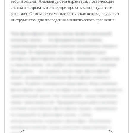
теорий жизни. Анализируются параметры, позволяющие
систематизировать и интерпретировать концептуальные
различия. Описывается методологическая основа, служащая
инструментом для проведения аналитического сравнения.
Тема философского анализа жизни является актуальной,
поскольку жизнь — это фундаментальное понятие,
затрагивающее множество аспектов человеческого бытия и
культуры. В современных условиях наблюдается рост
интереса к философским вопросам, связанным с сущностью
и смыслом жизни, что требует систематического изучения.
Цель работы — исследовать жизнь через философский
анализ, раскрывая её основные философские аспекты и
теории. В работе планируется представить обзор ключевых
философских школ и их взглядов на жизнь, а также провести
сравнительный анализ этих концепций с целью выявления
общих закономерностей. Предварительная работа включает
изучение классических философских трудов, современных
исследований по философии жизни, а также
методологических подходов в философии. Полученные
материалы позволят создать целостное представление о