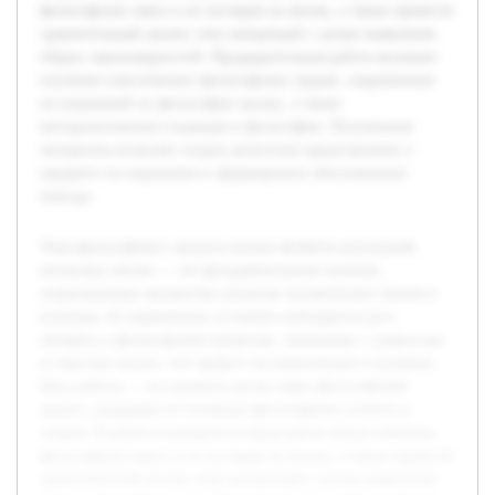
философских школ и их взглядов на жизнь, а также провести
сравнительный анализ этих концепций с целью выявления
общих закономерностей. Предварительная работа включает
изучение классических философских трудов, современных
исследований по философии жизни, а также
методологических подходов в философии. Полученные
материалы позволят создать целостное представление о
предмете исследования и сформировать обоснованные
выводы.
Тема философского анализа жизни является актуальной,
поскольку жизнь — это фундаментальное понятие,
затрагивающее множество аспектов человеческого бытия и
культуры. В современных условиях наблюдается рост
интереса к философским вопросам, связанным с сущностью
и смыслом жизни, что требует систематического изучения.
Цель работы — исследовать жизнь через философский
анализ, раскрывая её основные философские аспекты и
теории. В работе планируется представить обзор ключевых
философских школ и их взглядов на жизнь, а также провести
сравнительный анализ этих концепций с целью выявления