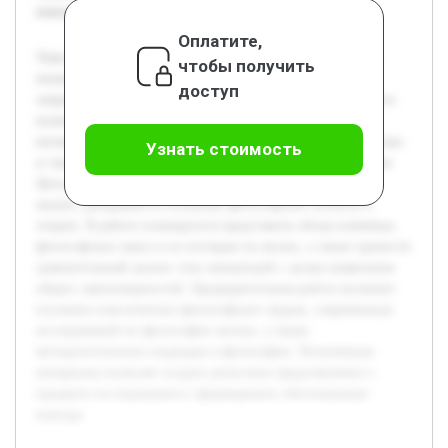
выводы.
Оплатите,
Тема философского анализа жизни является актуальной,
чтобы получить
поскольку жизнь — это фундаментальное понятие,
доступ
затрагивающее множество аспектов человеческого бытия и
культуры. В современных условиях наблюдается рост
интереса к философским вопросам, связанным с сущностью
Узнать стоимость
и смыслом жизни, что требует систематического изучения.
Цель работы — исследовать жизнь через философский
анализ, раскрывая её основные философские аспекты и
теории. В работе планируется представить обзор ключевых
философских школ и их взглядов на жизнь, а также провести
сравнительный анализ этих концепций с целью выявления
общих закономерностей. Предварительная работа включает
изучение классических философских трудов, современных
исследований по философии жизни, а также
методологических подходов в философии. Полученные
материалы позволят создать целостное представление о
предмете исследования и сформировать обоснованные
выводы.