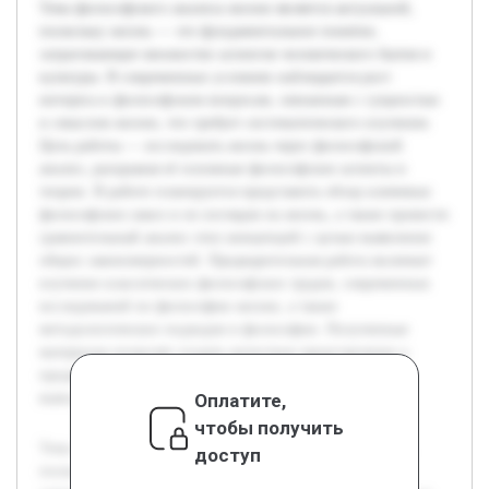
Тема философского анализа жизни является актуальной,
поскольку жизнь — это фундаментальное понятие,
затрагивающее множество аспектов человеческого бытия и
культуры. В современных условиях наблюдается рост
интереса к философским вопросам, связанным с сущностью
и смыслом жизни, что требует систематического изучения.
Цель работы — исследовать жизнь через философский
анализ, раскрывая её основные философские аспекты и
теории. В работе планируется представить обзор ключевых
философских школ и их взглядов на жизнь, а также провести
сравнительный анализ этих концепций с целью выявления
общих закономерностей. Предварительная работа включает
изучение классических философских трудов, современных
исследований по философии жизни, а также
методологических подходов в философии. Полученные
материалы позволят создать целостное представление о
предмете исследования и сформировать обоснованные
Оплатите,
выводы.
чтобы получить
Тема философского анализа жизни является актуальной,
доступ
поскольку жизнь — это фундаментальное понятие,