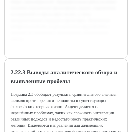
общих закономерностей. Предварительная работа включает
изучение классических философских трудов, современных
исследований по философии жизни, а также
методологических подходов в философии. Полученные
материалы позволят создать целостное представление о
предмете исследования и сформировать обоснованные
выводы.
2.22.3 Выводы аналитического обзора и
выявленные пробелы
Подглава 2.3 обобщает результаты сравнительного анализа,
выявляя противоречия и неполноты в существующих
философских теориях жизни. Акцент делается на
нерешённых проблемах, таких как сложность интеграции
различных подходов и недостаточность практических
методик. Выделяются направления для дальнейших
исследований и предпосылки для формирования прикладных