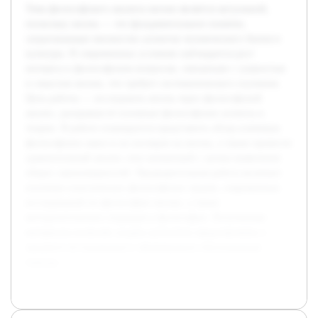
Тема философского анализа жизни является актуальной,
поскольку жизнь — это фундаментальное понятие,
затрагивающее множество аспектов человеческого бытия и
культуры. В современных условиях наблюдается рост
интереса к философским вопросам, связанным с сущностью
и смыслом жизни, что требует систематического изучения.
Цель работы — исследовать жизнь через философский
анализ, раскрывая её основные философские аспекты и
теории. В работе планируется представить обзор ключевых
философских школ и их взглядов на жизнь, а также провести
сравнительный анализ этих концепций с целью выявления
общих закономерностей. Предварительная работа включает
изучение классических философских трудов, современных
исследований по философии жизни, а также
методологических подходов в философии. Полученные
материалы позволят создать целостное представление о
предмете исследования и сформировать обоснованные
выводы.