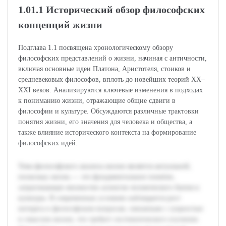
1.01.1 Исторический обзор философских
концепций жизни
Подглава 1.1 посвящена хронологическому обзору
философских представлений о жизни, начиная с античности,
включая основные идеи Платона, Аристотеля, стоиков и
средневековых философов, вплоть до новейших теорий XX–
XXI веков. Анализируются ключевые изменения в подходах
к пониманию жизни, отражающие общие сдвиги в
философии и культуре. Обсуждаются различные трактовки
понятия жизни, его значения для человека и общества, а
также влияние исторического контекста на формирование
философских идей.
Тема философского анализа жизни является актуальной,
поскольку жизнь — это фундаментальное понятие,
затрагивающее множество аспектов человеческого бытия и
культуры. В современных условиях наблюдается рост
интереса к философским вопросам, связанным с сущностью
и смыслом жизни, что требует систематического изучения.