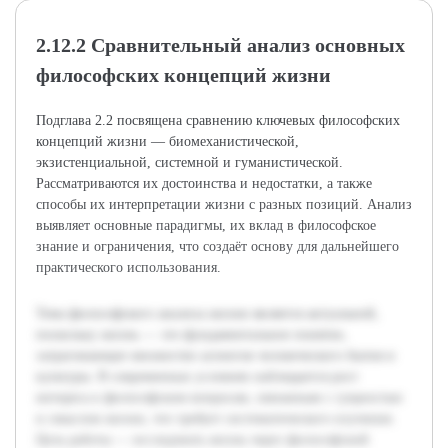
2.12.2 Сравнительный анализ основных
философских концепций жизни
Подглава 2.2 посвящена сравнению ключевых философских
концепций жизни — биомеханистической,
экзистенциальной, системной и гуманистической.
Рассматриваются их достоинства и недостатки, а также
способы их интерпретации жизни с разных позиций. Анализ
выявляет основные парадигмы, их вклад в философское
знание и ограничения, что создаёт основу для дальнейшего
практического использования.
Тема философского анализа жизни является актуальной,
поскольку жизнь — это фундаментальное понятие,
затрагивающее множество аспектов человеческого бытия и
культуры. В современных условиях наблюдается рост
интереса к философским вопросам, связанным с сущностью
и смыслом жизни, что требует систематического изучения.
Цель работы — исследовать жизнь через философский