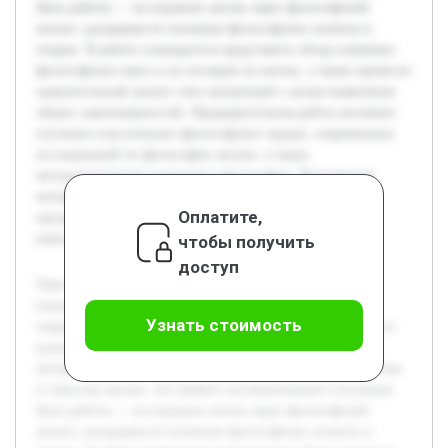
Цель работы — исследовать жизнь через философский
анализ, раскрывая её основные философские аспекты и
теории. В работе планируется представить обзор ключевых
философских школ и их взглядов на жизнь, а также провести
сравнительный анализ этих концепций с целью выявления
общих закономерностей. Предварительная работа включает
изучение классических философских трудов, современных
исследований по философии жизни, а также
методологических подходов в философии. Полученные
материалы позволят создать целостное представление о
Оплатите,
предмете исследования и сформировать обоснованные
выводы.
чтобы получить
доступ
Тема философского анализа жизни является актуальной,
поскольку жизнь — это фундаментальное понятие,
Узнать стоимость
затрагивающее множество аспектов человеческого бытия и
культуры. В современных условиях наблюдается рост
интереса к философским вопросам, связанным с сущностью
и смыслом жизни, что требует систематического изучения.
Цель работы — исследовать жизнь через философский
анализ, раскрывая её основные философские аспекты и