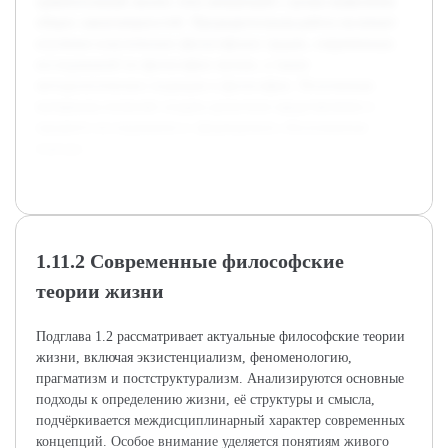
сравнительный анализ этих концепций с целью выявления
общих закономерностей. Предварительная работа включает
изучение классических философских трудов, современных
исследований по философии жизни, а также
методологических подходов в философии. Полученные
материалы позволят создать целостное представление о
предмете исследования и сформировать обоснованные
выводы.
1.11.2 Современные философские
теории жизни
Подглава 1.2 рассматривает актуальные философские теории
жизни, включая экзистенциализм, феноменологию,
прагматизм и постструктурализм. Анализируются основные
подходы к определению жизни, её структуры и смысла,
подчёркивается междисциплинарный характер современных
концепций. Особое внимание уделяется понятиям живого