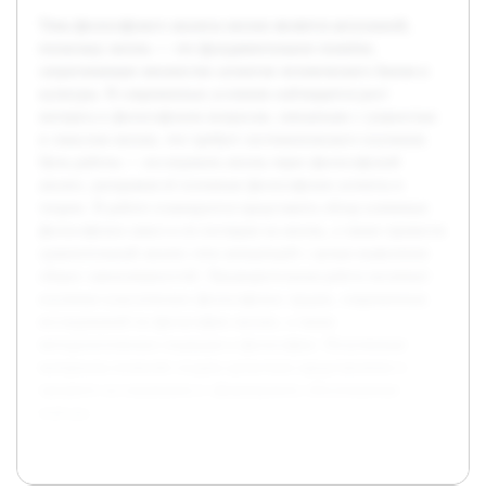
Тема философского анализа жизни является актуальной,
поскольку жизнь — это фундаментальное понятие,
затрагивающее множество аспектов человеческого бытия и
культуры. В современных условиях наблюдается рост
интереса к философским вопросам, связанным с сущностью
и смыслом жизни, что требует систематического изучения.
Цель работы — исследовать жизнь через философский
анализ, раскрывая её основные философские аспекты и
теории. В работе планируется представить обзор ключевых
философских школ и их взглядов на жизнь, а также провести
сравнительный анализ этих концепций с целью выявления
общих закономерностей. Предварительная работа включает
изучение классических философских трудов, современных
исследований по философии жизни, а также
методологических подходов в философии. Полученные
материалы позволят создать целостное представление о
предмете исследования и сформировать обоснованные
выводы.