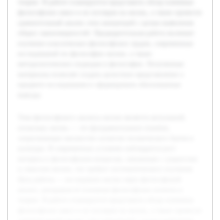
теории. В работе планируется представить обзор ключевых
философских школ и их взглядов на жизнь, а также провести
сравнительный анализ этих концепций с целью выявления
общих закономерностей. Предварительная работа включает
изучение классических философских трудов, современных
исследований по философии жизни, а также
методологических подходов в философии. Полученные
материалы позволят создать целостное представление о
предмете исследования и сформировать обоснованные
выводы.
Тема философского анализа жизни является актуальной,
поскольку жизнь — это фундаментальное понятие,
затрагивающее множество аспектов человеческого бытия и
культуры. В современных условиях наблюдается рост
интереса к философским вопросам, связанным с сущностью
и смыслом жизни, что требует систематического изучения.
Цель работы — исследовать жизнь через философский
анализ, раскрывая её основные философские аспекты и
теории. В работе планируется представить обзор ключевых
философских школ и их взглядов на жизнь, а также провести