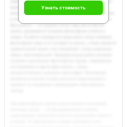
затрагивающее множество аспектов человеческого бытия и
Узнать стоимость
культуры. В современных условиях наблюдается рост
интереса к философским вопросам, связанным с сущностью
и смыслом жизни, что требует систематического изучения.
Цель работы — исследовать жизнь через философский
анализ, раскрывая её основные философские аспекты и
теории. В работе планируется представить обзор ключевых
философских школ и их взглядов на жизнь, а также провести
сравнительный анализ этих концепций с целью выявления
общих закономерностей. Предварительная работа включает
изучение классических философских трудов, современных
исследований по философии жизни, а также
методологических подходов в философии. Полученные
материалы позволят создать целостное представление о
предмете исследования и сформировать обоснованные
выводы.
Тема философского анализа жизни является актуальной,
поскольку жизнь — это фундаментальное понятие,
затрагивающее множество аспектов человеческого бытия и
культуры. В современных условиях наблюдается рост