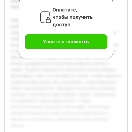
предмете исследования и сформировать обоснованные
выводы.
Оплатите,
чтобы получить
Тема философского анализа жизни является актуальной,
доступ
поскольку жизнь — это фундаментальное понятие,
затрагивающее множество аспектов человеческого бытия и
культуры. В современных условиях наблюдается рост
Узнать стоимость
интереса к философским вопросам, связанным с сущностью
и смыслом жизни, что требует систематического изучения.
Цель работы — исследовать жизнь через философский
анализ, раскрывая её основные философские аспекты и
теории. В работе планируется представить обзор ключевых
философских школ и их взглядов на жизнь, а также провести
сравнительный анализ этих концепций с целью выявления
общих закономерностей. Предварительная работа включает
изучение классических философских трудов, современных
исследований по философии жизни, а также
методологических подходов в философии. Полученные
материалы позволят создать целостное представление о
предмете исследования и сформировать обоснованные
выводы.