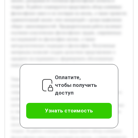
анализ, раскрывая её основные философские аспекты и
теории. В работе планируется представить обзор ключевых
философских школ и их взглядов на жизнь, а также провести
сравнительный анализ этих концепций с целью выявления
общих закономерностей. Предварительная работа включает
изучение классических философских трудов, современных
исследований по философии жизни, а также
методологических подходов в философии. Полученные
материалы позволят создать целостное представление о
предмете исследования и сформировать обоснованные
выводы.
Оплатите,
Тема философского анализа жизни является актуальной,
чтобы получить
поскольку жизнь — это фундаментальное понятие,
доступ
затрагивающее множество аспектов человеческого бытия и
культуры. В современных условиях наблюдается рост
интереса к философским вопросам, связанным с сущностью
Узнать стоимость
и смыслом жизни, что требует систематического изучения.
Цель работы — исследовать жизнь через философский
анализ, раскрывая её основные философские аспекты и
теории. В работе планируется представить обзор ключевых
философских школ и их взглядов на жизнь, а также провести