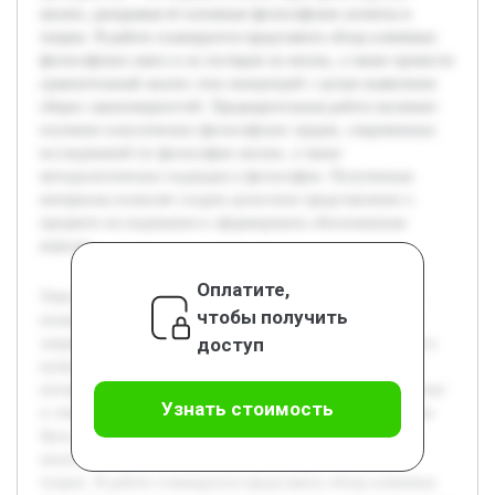
анализ, раскрывая её основные философские аспекты и
теории. В работе планируется представить обзор ключевых
философских школ и их взглядов на жизнь, а также провести
сравнительный анализ этих концепций с целью выявления
общих закономерностей. Предварительная работа включает
изучение классических философских трудов, современных
исследований по философии жизни, а также
методологических подходов в философии. Полученные
материалы позволят создать целостное представление о
предмете исследования и сформировать обоснованные
выводы.
Оплатите,
Тема философского анализа жизни является актуальной,
чтобы получить
поскольку жизнь — это фундаментальное понятие,
доступ
затрагивающее множество аспектов человеческого бытия и
культуры. В современных условиях наблюдается рост
интереса к философским вопросам, связанным с сущностью
Узнать стоимость
и смыслом жизни, что требует систематического изучения.
Цель работы — исследовать жизнь через философский
анализ, раскрывая её основные философские аспекты и
теории. В работе планируется представить обзор ключевых