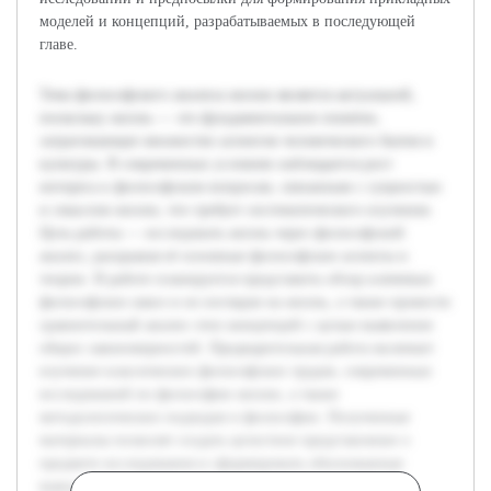
моделей и концепций, разрабатываемых в последующей
главе.
Тема философского анализа жизни является актуальной,
поскольку жизнь — это фундаментальное понятие,
затрагивающее множество аспектов человеческого бытия и
культуры. В современных условиях наблюдается рост
интереса к философским вопросам, связанным с сущностью
и смыслом жизни, что требует систематического изучения.
Цель работы — исследовать жизнь через философский
анализ, раскрывая её основные философские аспекты и
теории. В работе планируется представить обзор ключевых
философских школ и их взглядов на жизнь, а также провести
сравнительный анализ этих концепций с целью выявления
общих закономерностей. Предварительная работа включает
изучение классических философских трудов, современных
исследований по философии жизни, а также
методологических подходов в философии. Полученные
материалы позволят создать целостное представление о
предмете исследования и сформировать обоснованные
выводы.