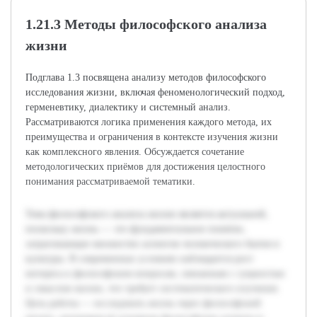
1.21.3 Методы философского анализа
жизни
Подглава 1.3 посвящена анализу методов философского
исследования жизни, включая феноменологический подход,
герменевтику, диалектику и системный анализ.
Рассматриваются логика применения каждого метода, их
преимущества и ограничения в контексте изучения жизни
как комплексного явления. Обсуждается сочетание
методологических приёмов для достижения целостного
понимания рассматриваемой тематики.
Тема философского анализа жизни является актуальной,
поскольку жизнь — это фундаментальное понятие,
затрагивающее множество аспектов человеческого бытия и
культуры. В современных условиях наблюдается рост
интереса к философским вопросам, связанным с сущностью
и смыслом жизни, что требует систематического изучения.
Цель работы — исследовать жизнь через философский