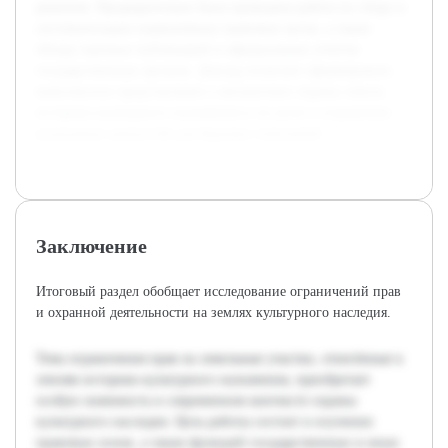
решения. Предварительно была проведена работа по сбору и
систематизации нормативных правовых актов, а также
обзору научных публикаций и официальных отчетов
государственных органов. Доклад позволит сформировать
комплексное представление о механизмах охраны земель
историко-культурного назначения и их роли в сохранении
культурных ценностей для будущих поколений.
Заключение
Итоговый раздел обобщает исследование ограничений прав
и охранной деятельности на землях культурного наследия.
Тема ограничения прав на земельные участки, отнесённые к
землям историко-культурного назначения, приобретает
особую значимость в современном контексте охраны
культурного наследия. Цель работы состоит в изучении
правовых основ, а также функций государственных и иных