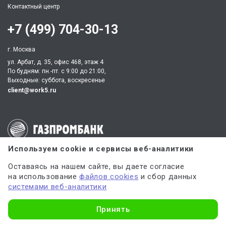
Контактный центр
+7 (499) 704-30-13
г. Москва
ул. Арбат, д. 35, офис 468, этаж 4
По будням: пн.-пт. c 9:00 до 21:00,
Выходные: суббота, воскресенье
client@work5.ru
Партнер по процессингу электронных платежей
Используем cookie и сервисы веб-аналитики
Оставаясь на нашем сайте, вы даете согласие
на использование
файлов cookies
и сбор данных
Партнер по обеспечению безопасных платежей
системами веб-аналитики
Узнать стоимость
Принять
ИНН 540535727161,
ОГРН 312547621900150