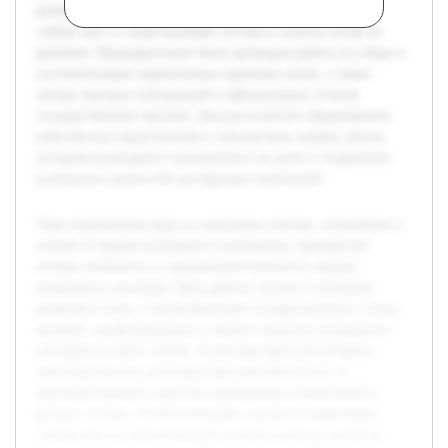
разных случаях. Особое внимание уделяется выявлению
слабых мест в существующей системе и поиску путей их
решения. Предварительно была проведена работа по сбору и
систематизации нормативных правовых актов, а также
обзору научных публикаций и официальных отчетов
государственных органов. Доклад позволит сформировать
комплексное представление о механизмах охраны земель
историко-культурного назначения и их роли в сохранении
культурных ценностей для будущих поколений.
Тема ограничения прав на земельные участки, отнесённые к
землям историко-культурного назначения, приобретает
особую значимость в современном контексте охраны
культурного наследия. Цель работы состоит в изучении
правовых основ, а также функций государственных и иных
органов, задействованных в защите объектов культурного
наследия на таких землях. В докладе будет рассмотрено
законодательство, регулирующее данный вопрос, и
проанализирована практика применения ограничений в
разных случаях. Особое внимание уделяется выявлению
слабых мест в существующей системе и поиску путей их