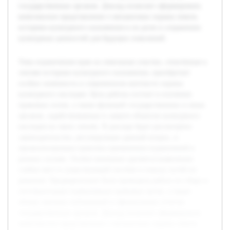
государственных органов. Доклад позволит сформировать
комплексное представление о механизмах охраны земель
историко-культурного назначения и их роли в сохранении
культурных ценностей для будущих поколений.
Тема ограничения прав на земельные участки, отнесённые к
землям историко-культурного назначения, приобретает
особую значимость в современном контексте охраны
культурного наследия. Цель работы состоит в изучении
правовых основ, а также функций государственных и иных
органов, задействованных в защите объектов культурного
наследия на таких землях. В докладе будет рассмотрено
законодательство, регулирующее данный вопрос, и
проанализирована практика применения ограничений в
разных случаях. Особое внимание уделяется выявлению
слабых мест в существующей системе и поиску путей их
решения. Предварительно была проведена работа по сбору и
систематизации нормативных правовых актов, а также
обзору научных публикаций и официальных отчетов
государственных органов. Доклад позволит сформировать
комплексное представление о механизмах охраны земель