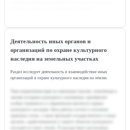
историко-культурного назначения и их роли в сохранении
культурных ценностей для будущих поколений.
Деятельность иных органов и
организаций по охране культурного
наследия на земельных участках
Раздел исследует деятельность и взаимодействие иных
организаций в охране культурного наследия на землях.
Тема ограничения прав на земельные участки, отнесённые к
землям историко-культурного назначения, приобретает
особую значимость в современном контексте охраны
культурного наследия. Цель работы состоит в изучении
правовых основ, а также функций государственных и иных
органов, задействованных в защите объектов культурного
наследия на таких землях. В докладе будет рассмотрено