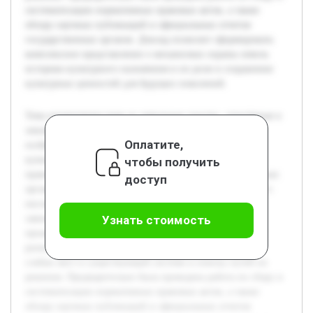
систематизации нормативных правовых актов, а также
обзору научных публикаций и официальных отчетов
государственных органов. Доклад позволит сформировать
комплексное представление о механизмах охраны земель
историко-культурного назначения и их роли в сохранении
культурных ценностей для будущих поколений.
Тема ограничения прав на земельные участки, отнесённые к
землям историко-культурного назначения, приобретает
Оплатите,
особую значимость в современном контексте охраны
культурного наследия. Цель работы состоит в изучении
чтобы получить
правовых основ, а также функций государственных и иных
доступ
органов, задействованных в защите объектов культурного
наследия на таких землях. В докладе будет рассмотрено
законодательство, регулирующее данный вопрос, и
Узнать стоимость
проанализирована практика применения ограничений в
разных случаях. Особое внимание уделяется выявлению
слабых мест в существующей системе и поиску путей их
решения. Предварительно была проведена работа по сбору и
систематизации нормативных правовых актов, а также
обзору научных публикаций и официальных отчетов