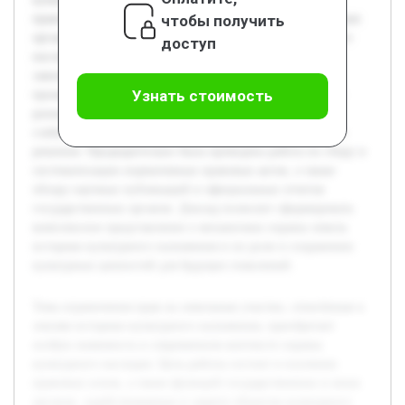
чтобы получить
правовых основ, а также функций государственных и иных
органов, задействованных в защите объектов культурного
доступ
наследия на таких землях. В докладе будет рассмотрено
законодательство, регулирующее данный вопрос, и
Узнать стоимость
проанализирована практика применения ограничений в
разных случаях. Особое внимание уделяется выявлению
слабых мест в существующей системе и поиску путей их
решения. Предварительно была проведена работа по сбору и
систематизации нормативных правовых актов, а также
обзору научных публикаций и официальных отчетов
государственных органов. Доклад позволит сформировать
комплексное представление о механизмах охраны земель
историко-культурного назначения и их роли в сохранении
культурных ценностей для будущих поколений.
Тема ограничения прав на земельные участки, отнесённые к
землям историко-культурного назначения, приобретает
особую значимость в современном контексте охраны
культурного наследия. Цель работы состоит в изучении
правовых основ, а также функций государственных и иных
органов, задействованных в защите объектов культурного