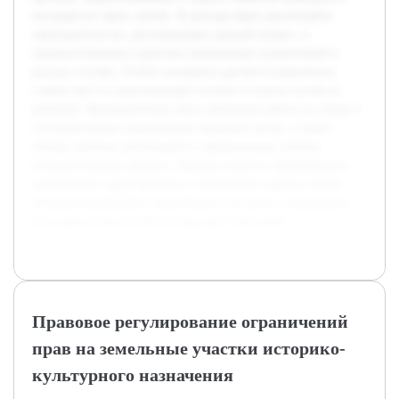
наследия на таких землях. В докладе будет рассмотрено
законодательство, регулирующее данный вопрос, и
проанализирована практика применения ограничений в
разных случаях. Особое внимание уделяется выявлению
слабых мест в существующей системе и поиску путей их
решения. Предварительно была проведена работа по сбору и
систематизации нормативных правовых актов, а также
обзору научных публикаций и официальных отчетов
государственных органов. Доклад позволит сформировать
комплексное представление о механизмах охраны земель
историко-культурного назначения и их роли в сохранении
культурных ценностей для будущих поколений.
Правовое регулирование ограничений
прав на земельные участки историко-
культурного назначения