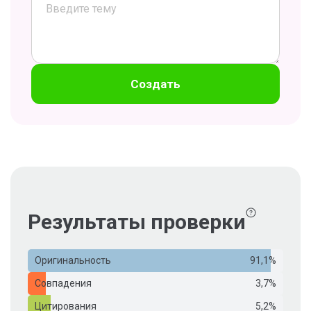
Создать
Результаты проверки
Оригинальность
91,1%
Совпадения
3,7%
Цитирования
5,2%