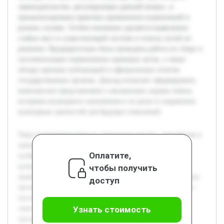
законодательство, регулирующее данный вопрос, и
проанализирована практика применения ограничений в
разных случаях. Особое внимание уделяется выявлению
слабых мест в существующей системе и поиску путей их
решения. Предварительно была проведена работа по сбору и
систематизации нормативных правовых актов, а также
обзору научных публикаций и официальных отчетов
государственных органов. Доклад позволит сформировать
комплексное представление о механизмах охраны земель
историко-культурного назначения и их роли в сохранении
культурных ценностей для будущих поколений.
Тема ограничения прав на земельные участки, отнесённые к
землям историко-культурного назначения, приобретает
Оплатите,
особую значимость в современном контексте охраны
культурного наследия. Цель работы состоит в изучении
чтобы получить
правовых основ, а также функций государственных и иных
доступ
органов, задействованных в защите объектов культурного
наследия на таких землях. В докладе будет рассмотрено
законодательство, регулирующее данный вопрос, и
Узнать стоимость
проанализирована практика применения ограничений в