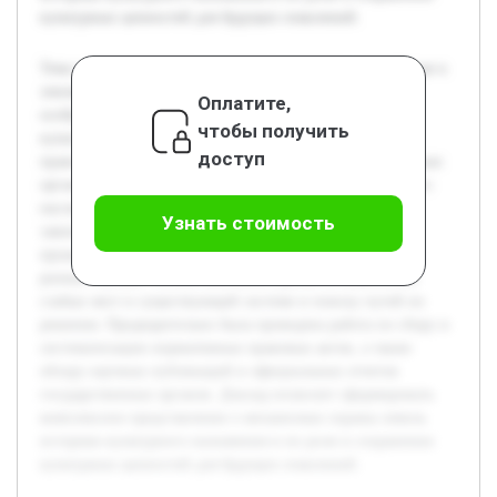
культурных ценностей для будущих поколений.
Тема ограничения прав на земельные участки, отнесённые к
землям историко-культурного назначения, приобретает
Оплатите,
особую значимость в современном контексте охраны
чтобы получить
культурного наследия. Цель работы состоит в изучении
доступ
правовых основ, а также функций государственных и иных
органов, задействованных в защите объектов культурного
наследия на таких землях. В докладе будет рассмотрено
Узнать стоимость
законодательство, регулирующее данный вопрос, и
проанализирована практика применения ограничений в
разных случаях. Особое внимание уделяется выявлению
слабых мест в существующей системе и поиску путей их
решения. Предварительно была проведена работа по сбору и
систематизации нормативных правовых актов, а также
обзору научных публикаций и официальных отчетов
государственных органов. Доклад позволит сформировать
комплексное представление о механизмах охраны земель
историко-культурного назначения и их роли в сохранении
культурных ценностей для будущих поколений.