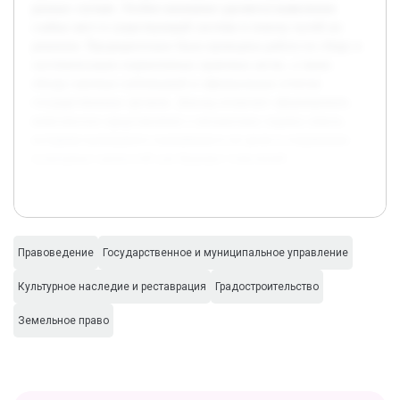
разных случаях. Особое внимание уделяется выявлению
слабых мест в существующей системе и поиску путей их
решения. Предварительно была проведена работа по сбору и
систематизации нормативных правовых актов, а также
обзору научных публикаций и официальных отчетов
государственных органов. Доклад позволит сформировать
комплексное представление о механизмах охраны земель
историко-культурного назначения и их роли в сохранении
культурных ценностей для будущих поколений.
Правоведение
Государственное и муниципальное управление
Культурное наследие и реставрация
Градостроительство
Земельное право