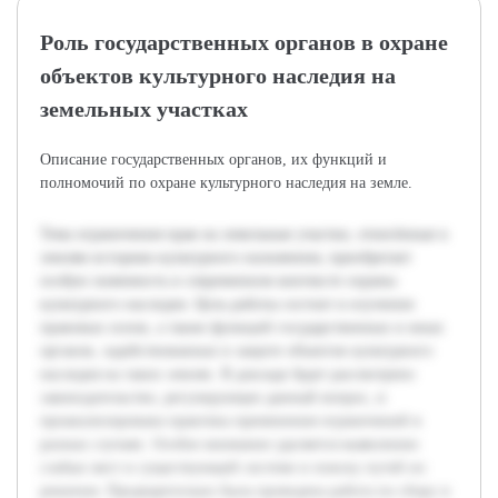
Роль государственных органов в охране
объектов культурного наследия на
земельных участках
Описание государственных органов, их функций и
полномочий по охране культурного наследия на земле.
Тема ограничения прав на земельные участки, отнесённые к
землям историко-культурного назначения, приобретает
особую значимость в современном контексте охраны
культурного наследия. Цель работы состоит в изучении
правовых основ, а также функций государственных и иных
органов, задействованных в защите объектов культурного
наследия на таких землях. В докладе будет рассмотрено
законодательство, регулирующее данный вопрос, и
проанализирована практика применения ограничений в
разных случаях. Особое внимание уделяется выявлению
слабых мест в существующей системе и поиску путей их
решения. Предварительно была проведена работа по сбору и