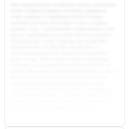
Тема ограничения прав на земельные участки, отнесённые к
землям историко-культурного назначения, приобретает
особую значимость в современном контексте охраны
культурного наследия. Цель работы состоит в изучении
правовых основ, а также функций государственных и иных
органов, задействованных в защите объектов культурного
наследия на таких землях. В докладе будет рассмотрено
законодательство, регулирующее данный вопрос, и
проанализирована практика применения ограничений в
разных случаях. Особое внимание уделяется выявлению
слабых мест в существующей системе и поиску путей их
решения. Предварительно была проведена работа по сбору и
систематизации нормативных правовых актов, а также
обзору научных публикаций и официальных отчетов
государственных органов. Доклад позволит сформировать
комплексное представление о механизмах охраны земель
историко-культурного назначения и их роли в сохранении
культурных ценностей для будущих поколений.