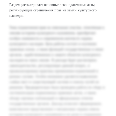
Раздел рассматривает основные законодательные акты,
регулирующие ограничения прав на земли культурного
наследия.
Тема ограничения прав на земельные участки, отнесённые к
землям историко-культурного назначения, приобретает
особую значимость в современном контексте охраны
культурного наследия. Цель работы состоит в изучении
правовых основ, а также функций государственных и иных
органов, задействованных в защите объектов культурного
наследия на таких землях. В докладе будет рассмотрено
законодательство, регулирующее данный вопрос, и
проанализирована практика применения ограничений в
разных случаях. Особое внимание уделяется выявлению
слабых мест в существующей системе и поиску путей их
решения. Предварительно была проведена работа по сбору и
систематизации нормативных правовых актов, а также
обзору научных публикаций и официальных отчетов
государственных органов. Доклад позволит сформировать
комплексное представление о механизмах охраны земель
историко-культурного назначения и их роли в сохранении