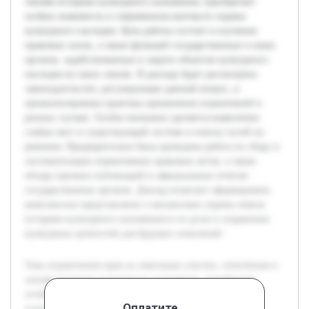
землям историко-культурного назначения, приобретает
особую значимость в современном контексте охраны
культурного наследия. Цель работы состоит в изучении
правовых основ, а также функций государственных и иных
органов, задействованных в защите объектов культурного
наследия на таких землях. В докладе будет рассмотрено
законодательство, регулирующее данный вопрос, и
проанализирована практика применения ограничений в
разных случаях. Особое внимание уделяется выявлению
слабых мест в существующей системе и поиску путей их
решения. Предварительно была проведена работа по сбору и
систематизации нормативных правовых актов, а также
обзору научных публикаций и официальных отчетов
государственных органов. Доклад позволит сформировать
комплексное представление о механизмах охраны земель
историко-культурного назначения и их роли в сохранении
культурных ценностей для будущих поколений.
Тема ограничения прав на земельные участки, отнесённые к
землям историко-культурного назначения, приобретает
особую значимость в современном контексте охраны
Оплатите,
культурного наследия. Цель работы состоит в изучении