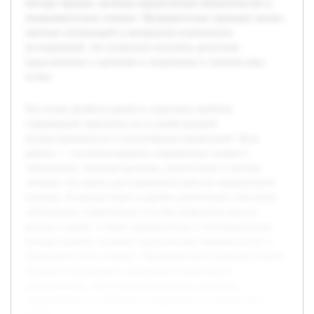
методы терапии, включая хирургическое вмешательство и
медикаментозное лечение. Предварительно проведен анализ
научных публикаций и материалов клинических
исследований, что позволило получить целостное
представление о проблеме и тенденциях в лечении рака
почки.
Рак почки является одной из серьезных проблем
современной онкологии из-за своей высокой
распространенности и разнообразия проявлений. Цель
работы — систематизировать современные знания о
заболевании, включая причины, диагностику и методы
лечения, что важно для повышения качества медицинской
помощи. В докладе будет подробно рассмотрена этиология
заболевания, современные способы выявления рака на
разных стадиях, а также традиционные и инновационные
методы терапии, включая хирургическое вмешательство и
медикаментозное лечение. Предварительно проведен анализ
научных публикаций и материалов клинических
исследований, что позволило получить целостное
представление о проблеме и тенденциях в лечении рака