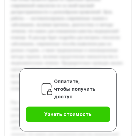
современной онкологии из-за своей высокой
распространенности и разнообразия проявлений. Цель
работы — систематизировать современные знания о
заболевании, включая причины, диагностику и методы
лечения, что важно для повышения качества медицинской
помощи. В докладе будет подробно рассмотрена этиология
заболевания, современные способы выявления рака на
разных стадиях, а также традиционные и инновационные
методы терапии, включая хирургическое вмешательство и
медикаментозное лечение. Предварительно проведен анализ
научных публикаций и материалов клинических
исследований, что позволило получить целостное
Оплатите,
представление о проблеме и тенденциях в лечении рака
чтобы получить
почки.
доступ
Рак почки является одной из серьезных проблем
современной онкологии из-за своей высокой
Узнать стоимость
распространенности и разнообразия проявлений. Цель
работы — систематизировать современные знания о
заболевании, включая причины, диагностику и методы
лечения, что важно для повышения качества медицинской