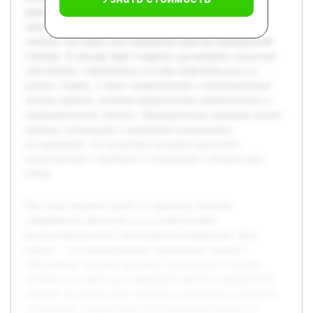
работы — систематизировать современные знания о
заболевании, включая причины, диагностику и методы
лечения, что важно для повышения качества медицинской
помощи. В докладе будет подробно рассмотрена этиология
заболевания, современные способы выявления рака на
разных стадиях, а также традиционные и инновационные
методы терапии, включая хирургическое вмешательство и
медикаментозное лечение. Предварительно проведен анализ
научных публикаций и материалов клинических
исследований, что позволило получить целостное
представление о проблеме и тенденциях в лечении рака
почки.
Рак почки является одной из серьезных проблем
современной онкологии из-за своей высокой
распространенности и разнообразия проявлений. Цель
работы — систематизировать современные знания о
заболевании, включая причины, диагностику и методы
лечения, что важно для повышения качества медицинской
помощи. В докладе будет подробно рассмотрена этиология
заболевания, современные способы выявления рака на