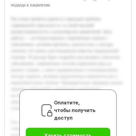
подхода к пациентам.
Рак почки является одной из серьезных проблем
современной онкологии из-за своей высокой
распространенности и разнообразия проявлений. Цель
работы — систематизировать современные знания о
заболевании, включая причины, диагностику и методы
лечения, что важно для повышения качества медицинской
помощи. В докладе будет подробно рассмотрена этиология
заболевания, современные способы выявления рака на
разных стадиях, а также традиционные и инновационные
методы терапии, включая хирургическое вмешательство и
медикаментозное лечение. Предварительно проведен анализ
научных публикаций и материалов клинических
исследований, что позволило получить целостное
Оплатите,
представление о проблеме и тенденциях в лечении рака
почки.
чтобы получить
доступ
Рак почки является одной из серьезных проблем
современной онкологии из-за своей высокой
Узнать стоимость
распространенности и разнообразия проявлений. Цель