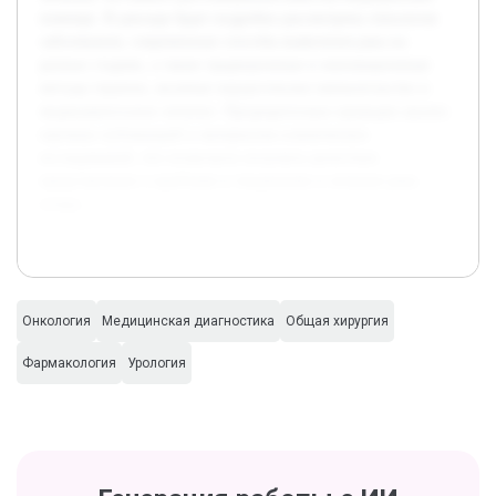
помощи. В докладе будет подробно рассмотрена этиология
заболевания, современные способы выявления рака на
разных стадиях, а также традиционные и инновационные
методы терапии, включая хирургическое вмешательство и
медикаментозное лечение. Предварительно проведен анализ
научных публикаций и материалов клинических
исследований, что позволило получить целостное
представление о проблеме и тенденциях в лечении рака
почки.
Онкология
Медицинская диагностика
Общая хирургия
Фармакология
Урология