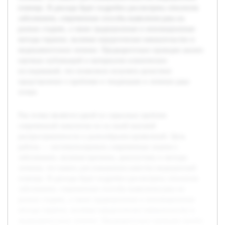
помощи. В докладе будет подробно рассмотрена этиология
заболевания, современные способы выявления рака на
разных стадиях, а также традиционные и инновационные
методы терапии, включая хирургическое вмешательство и
медикаментозное лечение. Предварительно проведен анализ
научных публикаций и материалов клинических
исследований, что позволило получить целостное
представление о проблеме и тенденциях в лечении рака
почки.
Рак почки является одной из серьезных проблем
современной онкологии из-за своей высокой
распространенности и разнообразия проявлений. Цель
работы — систематизировать современные знания о
заболевании, включая причины, диагностику и методы
лечения, что важно для повышения качества медицинской
помощи. В докладе будет подробно рассмотрена этиология
заболевания, современные способы выявления рака на
разных стадиях, а также традиционные и инновационные
методы терапии, включая хирургическое вмешательство и
медикаментозное лечение. Предварительно проведен анализ