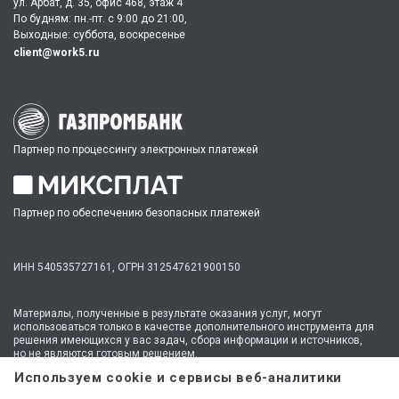
ул. Арбат, д. 35, офис 468, этаж 4
По будням: пн.-пт. c 9:00 до 21:00,
Выходные: суббота, воскресенье
client@work5.ru
Партнер по процессингу электронных платежей
Партнер по обеспечению безопасных платежей
ИНН 540535727161,
ОГРН 312547621900150
Материалы, полученные в результате оказания услуг, могут
использоваться только в качестве дополнительного инструмента для
решения имеющихся у вас задач, сбора информации и источников,
но не являются готовым решением.
* №1 на рынке консультационных услуг для студентов по количеству
Используем cookie и сервисы веб-аналитики
стационарных офисов-филиалов в 14 городах России (от Иркутска до
Москвы,
полный перечень филиалов
). Зона обслуживания онлайн —