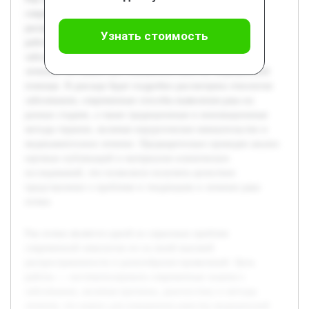
современной онкологии из-за своей высокой
распространенности и разнообразия проявлений. Цель
Узнать стоимость
работы — систематизировать современные знания о
заболевании, включая причины, диагностику и методы
лечения, что важно для повышения качества медицинской
помощи. В докладе будет подробно рассмотрена этиология
заболевания, современные способы выявления рака на
разных стадиях, а также традиционные и инновационные
методы терапии, включая хирургическое вмешательство и
медикаментозное лечение. Предварительно проведен анализ
научных публикаций и материалов клинических
исследований, что позволило получить целостное
представление о проблеме и тенденциях в лечении рака
почки.
Рак почки является одной из серьезных проблем
современной онкологии из-за своей высокой
распространенности и разнообразия проявлений. Цель
работы — систематизировать современные знания о
заболевании, включая причины, диагностику и методы
лечения, что важно для повышения качества медицинской