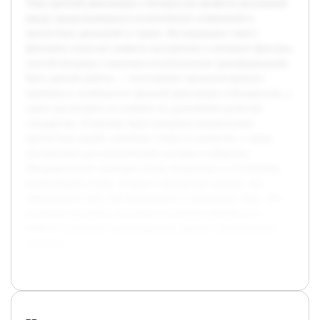
Тема цветной революции в Белоруссии является актуальной
ввиду продолжающихся политических изменений и
протестных движений в стране. Исследование такого
феномена помогает выявить внутренние и внешние факторы,
способствующие социально-политическим трансформациям.
Цель данной работы — всесторонне проанализировать
причины и особенности цветной революции в Белоруссии, а
также рассмотреть ее влияние на дальнейшее развитие
государства. В докладе будут раскрыты предпосылки
протестных акций, ключевые этапы их развития, а также
последствия для политической системы и общества.
Предварительно проведён обзор литературы и источников,
включающий статьи, отчеты и экспертные оценки, что
обеспечивает базу для комплексного понимания темы. Это
позволит выстроить логичное изложение материала и
выявить основные закономерности данного исторического
процесса.