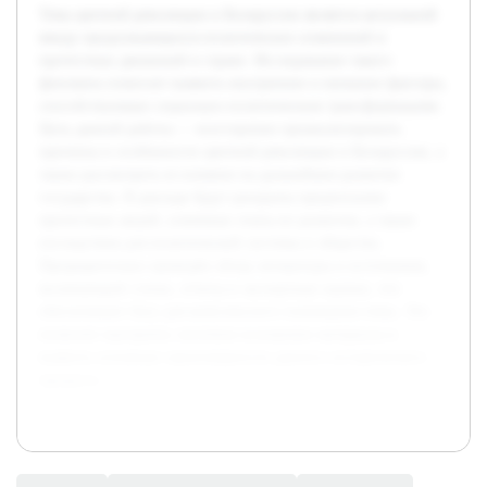
Тема цветной революции в Белоруссии является актуальной
ввиду продолжающихся политических изменений и
протестных движений в стране. Исследование такого
феномена помогает выявить внутренние и внешние факторы,
способствующие социально-политическим трансформациям.
Цель данной работы — всесторонне проанализировать
причины и особенности цветной революции в Белоруссии, а
также рассмотреть ее влияние на дальнейшее развитие
государства. В докладе будут раскрыты предпосылки
протестных акций, ключевые этапы их развития, а также
последствия для политической системы и общества.
Предварительно проведён обзор литературы и источников,
включающий статьи, отчеты и экспертные оценки, что
обеспечивает базу для комплексного понимания темы. Это
позволит выстроить логичное изложение материала и
выявить основные закономерности данного исторического
процесса.