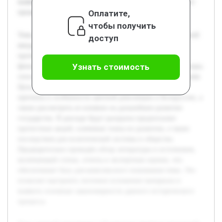
выявить основные закономерности данного исторического
Оплатите,
процесса.
чтобы получить
Тема цветной революции в Белоруссии является актуальной
доступ
ввиду продолжающихся политических изменений и
протестных движений в стране. Исследование такого
Узнать стоимость
феномена помогает выявить внутренние и внешние факторы,
способствующие социально-политическим трансформациям.
Цель данной работы — всесторонне проанализировать
причины и особенности цветной революции в Белоруссии, а
также рассмотреть ее влияние на дальнейшее развитие
государства. В докладе будут раскрыты предпосылки
протестных акций, ключевые этапы их развития, а также
последствия для политической системы и общества.
Предварительно проведён обзор литературы и источников,
включающий статьи, отчеты и экспертные оценки, что
обеспечивает базу для комплексного понимания темы. Это
позволит выстроить логичное изложение материала и
выявить основные закономерности данного исторического
процесса.