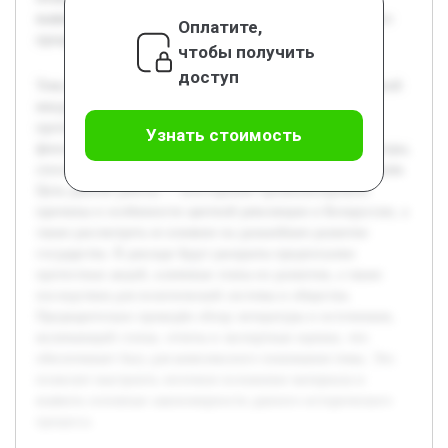
выявить основные закономерности данного исторического
Оплатите,
процесса.
чтобы получить
доступ
Тема цветной революции в Белоруссии является актуальной
ввиду продолжающихся политических изменений и
протестных движений в стране. Исследование такого
Узнать стоимость
феномена помогает выявить внутренние и внешние факторы,
способствующие социально-политическим трансформациям.
Цель данной работы — всесторонне проанализировать
причины и особенности цветной революции в Белоруссии, а
также рассмотреть ее влияние на дальнейшее развитие
государства. В докладе будут раскрыты предпосылки
протестных акций, ключевые этапы их развития, а также
последствия для политической системы и общества.
Предварительно проведён обзор литературы и источников,
включающий статьи, отчеты и экспертные оценки, что
обеспечивает базу для комплексного понимания темы. Это
позволит выстроить логичное изложение материала и
выявить основные закономерности данного исторического
процесса.