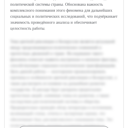
политической системы страны. Обоснована важность
комплексного понимания этого феномена для дальнейших
социальных и политических исследований, что подчёркивает
значимость проведённого анализа и обеспечивает
целостность работы.
Тема цветной революции в Белоруссии является актуальной
ввиду продолжающихся политических изменений и
протестных движений в стране. Исследование такого
феномена помогает выявить внутренние и внешние факторы,
способствующие социально-политическим трансформациям.
Цель данной работы — всесторонне проанализировать
причины и особенности цветной революции в Белоруссии, а
также рассмотреть ее влияние на дальнейшее развитие
государства. В докладе будут раскрыты предпосылки
протестных акций, ключевые этапы их развития, а также
последствия для политической системы и общества.
Предварительно проведён обзор литературы и источников,
включающий статьи, отчеты и экспертные оценки, что
обеспечивает базу для комплексного понимания темы. Это
позволит выстроить логичное изложение материала и