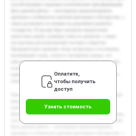
способствующие социально-политическим трансформациям.
Цель данной работы — всесторонне проанализировать
причины и особенности цветной революции в Белоруссии, а
также рассмотреть ее влияние на дальнейшее развитие
государства. В докладе будут раскрыты предпосылки
протестных акций, ключевые этапы их развития, а также
последствия для политической системы и общества.
Предварительно проведён обзор литературы и источников,
включающий статьи, отчеты и экспертные оценки, что
обеспечивает базу для комплексного понимания темы. Это
позволит выстроить логичное изложение материала и
Оплатите,
выявить основные закономерности данного исторического
чтобы получить
процесса.
доступ
Тема цветной революции в Белоруссии является актуальной
ввиду продолжающихся политических изменений и
Узнать стоимость
протестных движений в стране. Исследование такого
феномена помогает выявить внутренние и внешние факторы,
способствующие социально-политическим трансформациям.
Цель данной работы — всесторонне проанализировать
причины и особенности цветной революции в Белоруссии, а