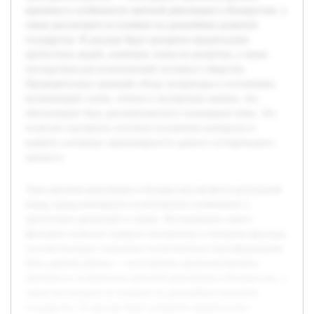
причины и особенности цветной революции в Белоруссии, а
также рассмотреть ее влияние на дальнейшее развитие
государства. В докладе будут раскрыты предпосылки
протестных акций, ключевые этапы их развития, а также
последствия для политической системы и общества.
Предварительно проведён обзор литературы и источников,
включающий статьи, отчеты и экспертные оценки, что
обеспечивает базу для комплексного понимания темы. Это
позволит выстроить логичное изложение материала и
выявить основные закономерности данного исторического
процесса.
Тема цветной революции в Белоруссии является актуальной
ввиду продолжающихся политических изменений и
протестных движений в стране. Исследование такого
феномена помогает выявить внутренние и внешние факторы,
способствующие социально-политическим трансформациям.
Цель данной работы — всесторонне проанализировать
причины и особенности цветной революции в Белоруссии, а
также рассмотреть ее влияние на дальнейшее развитие
государства. В докладе будут раскрыты предпосылки