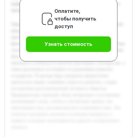
выявить основные закономерности данного исторического
Оплатите,
процесса.
чтобы получить
Тема цветной революции в Белоруссии является актуальной
доступ
ввиду продолжающихся политических изменений и
протестных движений в стране. Исследование такого
Узнать стоимость
феномена помогает выявить внутренние и внешние факторы,
способствующие социально-политическим трансформациям.
Цель данной работы — всесторонне проанализировать
причины и особенности цветной революции в Белоруссии, а
также рассмотреть ее влияние на дальнейшее развитие
государства. В докладе будут раскрыты предпосылки
протестных акций, ключевые этапы их развития, а также
последствия для политической системы и общества.
Предварительно проведён обзор литературы и источников,
включающий статьи, отчеты и экспертные оценки, что
обеспечивает базу для комплексного понимания темы. Это
позволит выстроить логичное изложение материала и
выявить основные закономерности данного исторического
процесса.