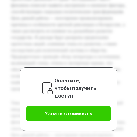
феномена помогает выявить внутренние и внешние факторы,
способствующие социально-политическим трансформациям.
Цель данной работы — всесторонне проанализировать
причины и особенности цветной революции в Белоруссии, а
также рассмотреть ее влияние на дальнейшее развитие
государства. В докладе будут раскрыты предпосылки
протестных акций, ключевые этапы их развития, а также
последствия для политической системы и общества.
Предварительно проведён обзор литературы и источников,
включающий статьи, отчеты и экспертные оценки, что
обеспечивает базу для комплексного понимания темы. Это
позволит выстроить логичное изложение материала и
Оплатите,
выявить основные закономерности данного исторического
чтобы получить
процесса.
доступ
Тема цветной революции в Белоруссии является актуальной
ввиду продолжающихся политических изменений и
Узнать стоимость
протестных движений в стране. Исследование такого
феномена помогает выявить внутренние и внешние факторы,
способствующие социально-политическим трансформациям.
Цель данной работы — всесторонне проанализировать