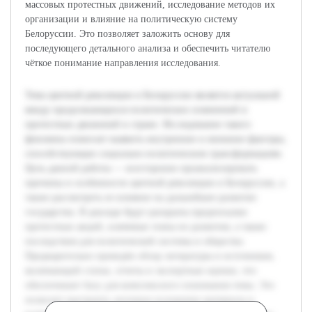
массовых протестных движений, исследование методов их
организации и влияние на политическую систему
Белоруссии. Это позволяет заложить основу для
последующего детального анализа и обеспечить читателю
чёткое понимание направления исследования.
Тема цветной революции в Белоруссии является актуальной
ввиду продолжающихся политических изменений и
протестных движений в стране. Исследование такого
феномена помогает выявить внутренние и внешние факторы,
способствующие социально-политическим трансформациям.
Цель данной работы — всесторонне проанализировать
причины и особенности цветной революции в Белоруссии, а
также рассмотреть ее влияние на дальнейшее развитие
государства. В докладе будут раскрыты предпосылки
протестных акций, ключевые этапы их развития, а также
последствия для политической системы и общества.
Предварительно проведён обзор литературы и источников,
включающий статьи, отчеты и экспертные оценки, что
обеспечивает базу для комплексного понимания темы. Это
позволит выстроить логичное изложение материала и