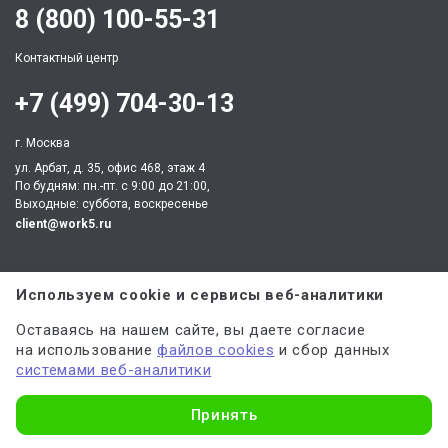
8 (800) 100-55-31
Контактный центр
+7 (499) 704-30-13
г. Москва
ул. Арбат, д. 35, офис 468, этаж 4
По будням: пн.-пт. c 9:00 до 21:00,
Выходные: суббота, воскресенье
client@work5.ru
Используем cookie и сервисы веб-аналитики
Оставаясь на нашем сайте, вы даете согласие
Партнер по процессингу электронных платежей
на использование
файлов cookies
и сбор данных
системами веб-аналитики
Узнать стоимость
Партнер по обеспечению безопасных платежей
Принять