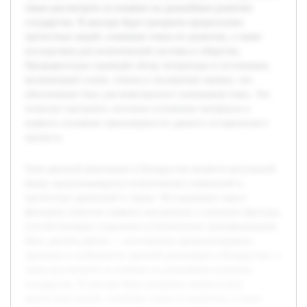
также рассмотреть ее влияние на дальнейшее развитие
государства. В докладе будут раскрыты предпосылки
протестных акций, ключевые этапы их развития, а также
последствия для политической системы и общества.
Предварительно проведён обзор литературы и источников,
включающий статьи, отчеты и экспертные оценки, что
обеспечивает базу для комплексного понимания темы. Это
позволит выстроить логичное изложение материала и
выявить основные закономерности данного исторического
процесса.
Тема цветной революции в Белоруссии является актуальной
ввиду продолжающихся политических изменений и
протестных движений в стране. Исследование такого
феномена помогает выявить внутренние и внешние факторы,
способствующие социально-политическим трансформациям.
Цель данной работы — всесторонне проанализировать
причины и особенности цветной революции в Белоруссии, а
также рассмотреть ее влияние на дальнейшее развитие
государства. В докладе будут раскрыты предпосылки
протестных акций, ключевые этапы их развития, а также