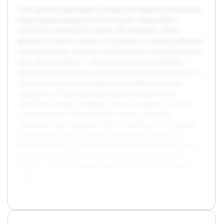
Тема цветной революции в Белоруссии является актуальной
ввиду продолжающихся политических изменений и
протестных движений в стране. Исследование такого
феномена помогает выявить внутренние и внешние факторы,
способствующие социально-политическим трансформациям.
Цель данной работы — всесторонне проанализировать
причины и особенности цветной революции в Белоруссии, а
также рассмотреть ее влияние на дальнейшее развитие
государства. В докладе будут раскрыты предпосылки
протестных акций, ключевые этапы их развития, а также
последствия для политической системы и общества.
Предварительно проведён обзор литературы и источников,
включающий статьи, отчеты и экспертные оценки, что
обеспечивает базу для комплексного понимания темы. Это
позволит выстроить логичное изложение материала и
выявить основные закономерности данного исторического
процесса.