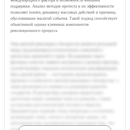
международного фактора и возможности внешней
поддержки. Анализ методов протеста и их эффективности
позволяет понять динамику массовых действий и причины,
обусловившие масштаб события. Такой подход способствует
объективной оценке ключевых компонентов
революционного процесса.
Тема цветной революции в Белоруссии является актуальной
ввиду продолжающихся политических изменений и
протестных движений в стране. Исследование такого
феномена помогает выявить внутренние и внешние факторы,
способствующие социально-политическим трансформациям.
Цель данной работы — всесторонне проанализировать
причины и особенности цветной революции в Белоруссии, а
также рассмотреть ее влияние на дальнейшее развитие
государства. В докладе будут раскрыты предпосылки
протестных акций, ключевые этапы их развития, а также
последствия для политической системы и общества.
Предварительно проведён обзор литературы и источников,
включающий статьи, отчеты и экспертные оценки, что
обеспечивает базу для комплексного понимания темы. Это
позволит выстроить логичное изложение материала и