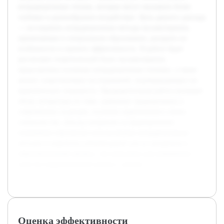
нетрадиционных техник, которые могут оказывать более
глубокое и разнообразное воздействие. Цель данного доклада
— исследовать нетрадиционные методы музыкотерапии,
применяемые в специальном образовании, раскрыть их
особенности и оценить эффективность. В работе будет
рассмотрен теоретический базис музыкотерапии,
представлены основные нетрадиционные техники, а также
анализ существующих исследований, подтверждающих их
практическую значимость. Предварительная работа включает
обзор литературы по теме, сравнение традиционных и
современных подходов, изучение практического опыта
специалистов. Доклад направлен на формирование
понимания перспектив использования нетрадиционных
методов и выработку рекомендаций для их внедрения в
образовательный процесс, что актуально для повышения
качества коррекционной работы с детьми.
Оценка эффективности