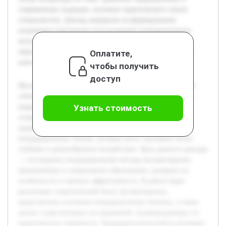
современных подходов, изучение практического опыта
специалистов. Доклад направлен на формирование
понимания перспектив использования нетрадиционных
методов и выработку рекомендаций для их внедрения в
образовательный процесс, что актуально для повышения
Оплатите,
качества коррекционной работы с детьми.
чтобы получить
доступ
Музыкотерапия в специальном образовании представляет
собой важное направление, способствующее развитию и
коррекции различных нарушений у детей с особыми
Узнать стоимость
потребностями. Современные подходы выходят за рамки
традиционных методов и предполагают использование
нетрадиционных техник, которые могут оказывать более
глубокое и разнообразное воздействие. Цель данного доклада
— исследовать нетрадиционные методы музыкотерапии,
применяемые в специальном образовании, раскрыть их
особенности и оценить эффективность. В работе будет
рассмотрен теоретический базис музыкотерапии,
представлены основные нетрадиционные техники, а также
анализ существующих исследований, подтверждающих их
практическую значимость. Предварительная работа включает