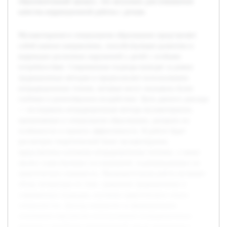
образовательный процесс, что актуально для повышения
качества коррекционной работы с детьми.
Музыкотерапия в специальном образовании представляет
собой важное направление, способствующее развитию и
коррекции различных нарушений у детей с особыми
потребностями. Современные подходы выходят за рамки
традиционных методов и предполагают использование
нетрадиционных техник, которые могут оказывать более
глубокое и разнообразное воздействие. Цель данного доклада
— исследовать нетрадиционные методы музыкотерапии,
применяемые в специальном образовании, раскрыть их
особенности и оценить эффективность. В работе будет
рассмотрен теоретический базис музыкотерапии,
представлены основные нетрадиционные техники, а также
анализ существующих исследований, подтверждающих их
практическую значимость. Предварительная работа включает
обзор литературы по теме, сравнение традиционных и
современных подходов, изучение практического опыта
специалистов. Доклад направлен на формирование
понимания перспектив использования нетрадиционных
методов и выработку рекомендаций для их внедрения в