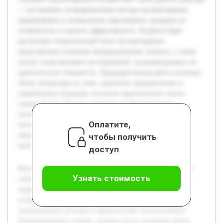
— исследовать нетрадиционные методы музыкотерапии,
применяемые в специальном образовании, раскрыть их
особенности и оценить эффективность. В работе будет
рассмотрен теоретический базис музыкотерапии,
представлены основные нетрадиционные техники, а также
анализ существующих исследований, подтверждающих их
практическую значимость. Предварительная работа включает
обзор литературы по теме, сравнение традиционных и
современных подходов, изучение практического опыта
специалистов. Доклад направлен на формирование
понимания перспектив использования нетрадиционных
Оплатите,
методов и выработку рекомендаций для их внедрения в
образовательный процесс, что актуально для повышения
чтобы получить
качества коррекционной работы с детьми.
доступ
Музыкотерапия в специальном образовании представляет
Узнать стоимость
собой важное направление, способствующее развитию и
коррекции различных нарушений у детей с особыми
потребностями. Современные подходы выходят за рамки
традиционных методов и предполагают использование
нетрадиционных техник, которые могут оказывать более