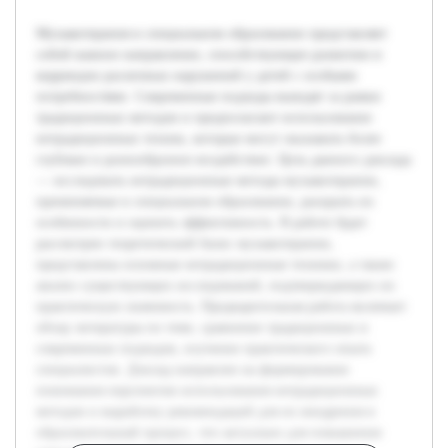
Музыкотерапия в специальном образовании представляет
собой важное направление, способствующее развитию и
коррекции различных нарушений у детей с особыми
потребностями. Современные подходы выходят за рамки
традиционных методов и предполагают использование
нетрадиционных техник, которые могут оказывать более
глубокое и разнообразное воздействие. Цель данного доклада
— исследовать нетрадиционные методы музыкотерапии,
применяемые в специальном образовании, раскрыть их
особенности и оценить эффективность. В работе будет
рассмотрен теоретический базис музыкотерапии,
представлены основные нетрадиционные техники, а также
анализ существующих исследований, подтверждающих их
практическую значимость. Предварительная работа включает
обзор литературы по теме, сравнение традиционных и
современных подходов, изучение практического опыта
специалистов. Доклад направлен на формирование
понимания перспектив использования нетрадиционных
методов и выработку рекомендаций для их внедрения в
образовательный процесс, что актуально для повышения