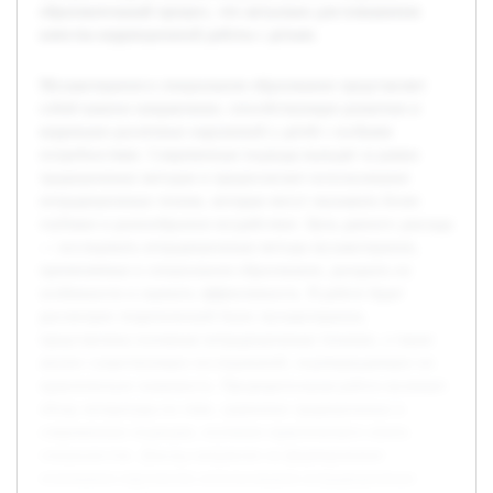
образовательный процесс, что актуально для повышения
качества коррекционной работы с детьми.
Музыкотерапия в специальном образовании представляет
собой важное направление, способствующее развитию и
коррекции различных нарушений у детей с особыми
потребностями. Современные подходы выходят за рамки
традиционных методов и предполагают использование
нетрадиционных техник, которые могут оказывать более
глубокое и разнообразное воздействие. Цель данного доклада
— исследовать нетрадиционные методы музыкотерапии,
применяемые в специальном образовании, раскрыть их
особенности и оценить эффективность. В работе будет
рассмотрен теоретический базис музыкотерапии,
представлены основные нетрадиционные техники, а также
анализ существующих исследований, подтверждающих их
практическую значимость. Предварительная работа включает
обзор литературы по теме, сравнение традиционных и
современных подходов, изучение практического опыта
специалистов. Доклад направлен на формирование
понимания перспектив использования нетрадиционных