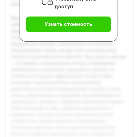
качества коррекционной работы с детьми.
доступ
Музыкотерапия в специальном образовании представляет
Узнать стоимость
собой важное направление, способствующее развитию и
коррекции различных нарушений у детей с особыми
потребностями. Современные подходы выходят за рамки
традиционных методов и предполагают использование
нетрадиционных техник, которые могут оказывать более
глубокое и разнообразное воздействие. Цель данного доклада
— исследовать нетрадиционные методы музыкотерапии,
применяемые в специальном образовании, раскрыть их
особенности и оценить эффективность. В работе будет
рассмотрен теоретический базис музыкотерапии,
представлены основные нетрадиционные техники, а также
анализ существующих исследований, подтверждающих их
практическую значимость. Предварительная работа включает
обзор литературы по теме, сравнение традиционных и
современных подходов, изучение практического опыта
специалистов. Доклад направлен на формирование
понимания перспектив использования нетрадиционных
методов и выработку рекомендаций для их внедрения в