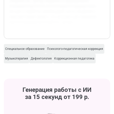
специалистов. Доклад направлен на формирование
понимания перспектив использования нетрадиционных
методов и выработку рекомендаций для их внедрения в
образовательный процесс, что актуально для повышения
качества коррекционной работы с детьми.
Специальное образование
Психолого-педагогическая коррекция
Музыкотерапия
Дефектология
Коррекционная педагогика
Генерация работы с ИИ
за 15 секунд от 199 р.