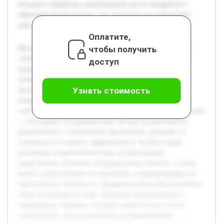
методов и выработку рекомендаций для их внедрения в
образовательный процесс, что актуально для повышения
качества коррекционной работы с детьми.
Оплатите,
чтобы получить
Музыкотерапия в специальном образовании представляет
собой важное направление, способствующее развитию и
доступ
коррекции различных нарушений у детей с особыми
потребностями. Современные подходы выходят за рамки
Узнать стоимость
традиционных методов и предполагают использование
нетрадиционных техник, которые могут оказывать более
глубокое и разнообразное воздействие. Цель данного доклада
— исследовать нетрадиционные методы музыкотерапии,
применяемые в специальном образовании, раскрыть их
особенности и оценить эффективность. В работе будет
рассмотрен теоретический базис музыкотерапии,
представлены основные нетрадиционные техники, а также
анализ существующих исследований, подтверждающих их
практическую значимость. Предварительная работа включает
обзор литературы по теме, сравнение традиционных и
современных подходов, изучение практического опыта
специалистов. Доклад направлен на формирование