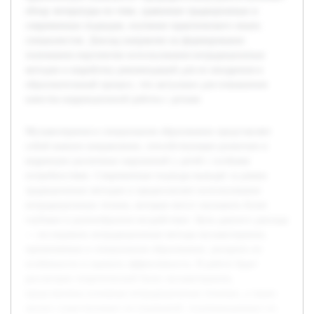
обзор литературы по теме, сравнение традиционных и
современных подходов, изучение практического опыта
специалистов. Доклад направлен на формирование
понимания перспектив использования нетрадиционных
методов и выработку рекомендаций для их внедрения в
образовательный процесс, что актуально для повышения
качества коррекционной работы с детьми.
Музыкотерапия в специальном образовании представляет
собой важное направление, способствующее развитию и
коррекции различных нарушений у детей с особыми
потребностями. Современные подходы выходят за рамки
традиционных методов и предполагают использование
нетрадиционных техник, которые могут оказывать более
глубокое и разнообразное воздействие. Цель данного доклада
— исследовать нетрадиционные методы музыкотерапии,
применяемые в специальном образовании, раскрыть их
особенности и оценить эффективность. В работе будет
рассмотрен теоретический базис музыкотерапии,
представлены основные нетрадиционные техники, а также
анализ существующих исследований, подтверждающих их