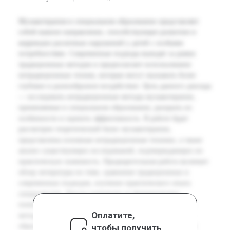
Музыкотерапия в специальном образовании представляет
собой важное направление, способствующее развитию и
коррекции различных нарушений у детей с особыми
потребностями. Современные подходы выходят за рамки
традиционных методов и предполагают использование
нетрадиционных техник, которые могут оказывать более
глубокое и разнообразное воздействие. Цель данного доклада
— исследовать нетрадиционные методы музыкотерапии,
применяемые в специальном образовании, раскрыть их
особенности и оценить эффективность. В работе будет
рассмотрен теоретический базис музыкотерапии,
представлены основные нетрадиционные техники, а также
анализ существующих исследований, подтверждающих их
практическую значимость. Предварительная работа включает
обзор литературы по теме, сравнение традиционных и
современных подходов, изучение практического опыта
специалистов. Доклад направлен на формирование
понимания перспектив использования нетрадиционных
Оплатите,
методов и выработку рекомендаций для их внедрения в
образовательный процесс, что актуально для повышения
чтобы получить