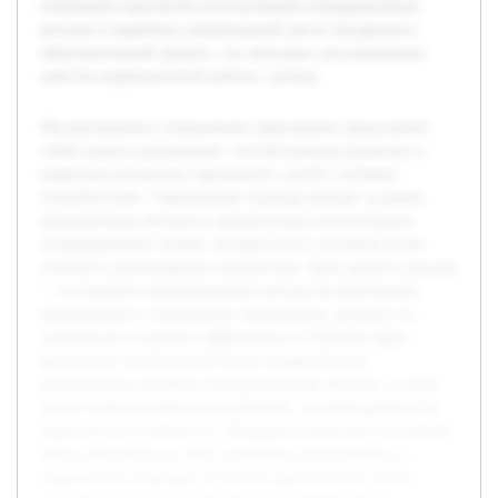
понимания перспектив использования нетрадиционных
методов и выработку рекомендаций для их внедрения в
образовательный процесс, что актуально для повышения
качества коррекционной работы с детьми.
Музыкотерапия в специальном образовании представляет
собой важное направление, способствующее развитию и
коррекции различных нарушений у детей с особыми
потребностями. Современные подходы выходят за рамки
традиционных методов и предполагают использование
нетрадиционных техник, которые могут оказывать более
глубокое и разнообразное воздействие. Цель данного доклада
— исследовать нетрадиционные методы музыкотерапии,
применяемые в специальном образовании, раскрыть их
особенности и оценить эффективность. В работе будет
рассмотрен теоретический базис музыкотерапии,
представлены основные нетрадиционные техники, а также
анализ существующих исследований, подтверждающих их
практическую значимость. Предварительная работа включает
обзор литературы по теме, сравнение традиционных и
современных подходов, изучение практического опыта