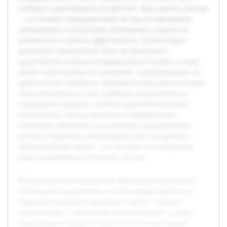
глубокое и разнообразное воздействие. Цель данного доклада
— исследовать нетрадиционные методы музыкотерапии,
применяемые в специальном образовании, раскрыть их
особенности и оценить эффективность. В работе будет
рассмотрен теоретический базис музыкотерапии,
представлены основные нетрадиционные техники, а также
анализ существующих исследований, подтверждающих их
практическую значимость. Предварительная работа включает
обзор литературы по теме, сравнение традиционных и
современных подходов, изучение практического опыта
специалистов. Доклад направлен на формирование
понимания перспектив использования нетрадиционных
методов и выработку рекомендаций для их внедрения в
образовательный процесс, что актуально для повышения
качества коррекционной работы с детьми.
Музыкотерапия в специальном образовании представляет
собой важное направление, способствующее развитию и
коррекции различных нарушений у детей с особыми
потребностями. Современные подходы выходят за рамки
традиционных методов и предполагают использование