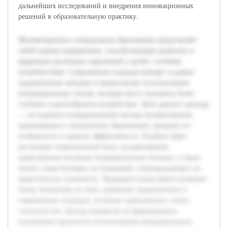
дальнейших исследований и внедрения инновационных
решений в образовательную практику.
Музыкотерапия в специальном образовании представляет
собой важное направление, способствующее развитию и
коррекции различных нарушений у детей с особыми
потребностями. Современные подходы выходят за рамки
традиционных методов и предполагают использование
нетрадиционных техник, которые могут оказывать более
глубокое и разнообразное воздействие. Цель данного доклада
— исследовать нетрадиционные методы музыкотерапии,
применяемые в специальном образовании, раскрыть их
особенности и оценить эффективность. В работе будет
рассмотрен теоретический базис музыкотерапии,
представлены основные нетрадиционные техники, а также
анализ существующих исследований, подтверждающих их
практическую значимость. Предварительная работа включает
обзор литературы по теме, сравнение традиционных и
современных подходов, изучение практического опыта
специалистов. Доклад направлен на формирование
понимания перспектив использования нетрадиционных