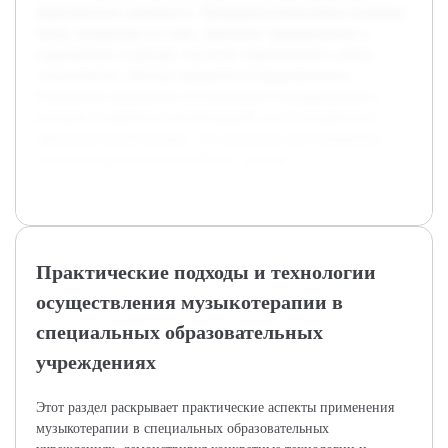
практическую значимость. Предварительная работа включает
обзор литературы по теме, сравнение традиционных и
современных подходов, изучение практического опыта
специалистов. Доклад направлен на формирование
понимания перспектив использования нетрадиционных
методов и выработку рекомендаций для их внедрения в
образовательный процесс, что актуально для повышения
качества коррекционной работы с детьми.
Практические подходы и технологии
осуществления музыкотерапии в
специальных образовательных
учреждениях
Этот раздел раскрывает практические аспекты применения
музыкотерапии в специальных образовательных