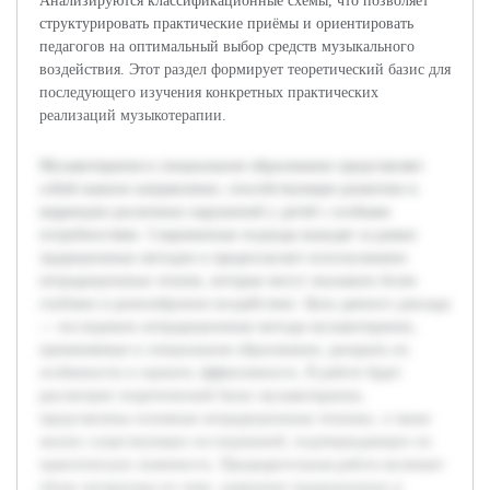
Анализируются классификационные схемы, что позволяет
структурировать практические приёмы и ориентировать
педагогов на оптимальный выбор средств музыкального
воздействия. Этот раздел формирует теоретический базис для
последующего изучения конкретных практических
реализаций музыкотерапии.
Музыкотерапия в специальном образовании представляет
собой важное направление, способствующее развитию и
коррекции различных нарушений у детей с особыми
потребностями. Современные подходы выходят за рамки
традиционных методов и предполагают использование
нетрадиционных техник, которые могут оказывать более
глубокое и разнообразное воздействие. Цель данного доклада
— исследовать нетрадиционные методы музыкотерапии,
применяемые в специальном образовании, раскрыть их
особенности и оценить эффективность. В работе будет
рассмотрен теоретический базис музыкотерапии,
представлены основные нетрадиционные техники, а также
анализ существующих исследований, подтверждающих их
практическую значимость. Предварительная работа включает
обзор литературы по теме, сравнение традиционных и