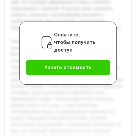
теме, что позволяет сформировать полное и логичное
представление о проблеме. В докладе также затронуты
вопросы, связанные с возникающими вызовами и
альтернативными представлениями, что расширяет
понимание текущего уровня знаний в области космологии.
Оплатите,
чтобы получить
Теория Большого взрыва занимает центральное место в
космологии и объясняет возникновение и эволюцию
доступ
Вселенной. В последнее время интерес к этой теме не
ослабевает благодаря новым наблюдениям и
Узнать стоимость
экспериментальным данным, которые позволяют уточнить
детали начальных этапов развития космоса. Цель данного
доклада — раскрыть основные идеи и доказательства теории
Большого взрыва, а также проанализировать её современное
состояние. Будут рассмотрены исторические этапы
формирования теории, ключевые физические процессы,
которые лежат в её основе, а также конкретные
наблюдательные факты, подтверждающие правильность
модели. Предварительная работа включает изучение
классических исследований и современных публикаций по
теме, что позволяет сформировать полное и логичное