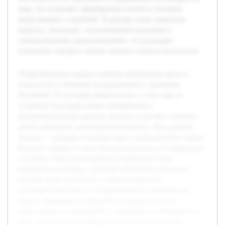
теме, что позволяет сформировать полное и логичное
представление о проблеме. В докладе также затронуты
вопросы, связанные с возникающими вызовами и
альтернативными представлениями, что расширяет
понимание текущего уровня знаний в области космологии.
Теория Большого взрыва занимает центральное место в
космологии и объясняет возникновение и эволюцию
Вселенной. В последнее время интерес к этой теме не
ослабевает благодаря новым наблюдениям и
экспериментальным данным, которые позволяют уточнить
детали начальных этапов развития космоса. Цель данного
доклада — раскрыть основные идеи и доказательства теории
Большого взрыва, а также проанализировать её современное
состояние. Будут рассмотрены исторические этапы
формирования теории, ключевые физические процессы,
которые лежат в её основе, а также конкретные
наблюдательные факты, подтверждающие правильность
модели. Предварительная работа включает изучение
классических исследований и современных публикаций по
теме, что позволяет сформировать полное и логичное