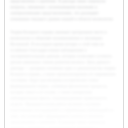
представление о проблеме. В докладе также затронуты
вопросы, связанные с возникающими вызовами и
альтернативными представлениями, что расширяет
понимание текущего уровня знаний в области космологии.
Теория Большого взрыва занимает центральное место в
космологии и объясняет возникновение и эволюцию
Вселенной. В последнее время интерес к этой теме не
ослабевает благодаря новым наблюдениям и
экспериментальным данным, которые позволяют уточнить
детали начальных этапов развития космоса. Цель данного
доклада — раскрыть основные идеи и доказательства теории
Большого взрыва, а также проанализировать её современное
состояние. Будут рассмотрены исторические этапы
формирования теории, ключевые физические процессы,
которые лежат в её основе, а также конкретные
наблюдательные факты, подтверждающие правильность
модели. Предварительная работа включает изучение
классических исследований и современных публикаций по
теме, что позволяет сформировать полное и логичное
представление о проблеме. В докладе также затронуты