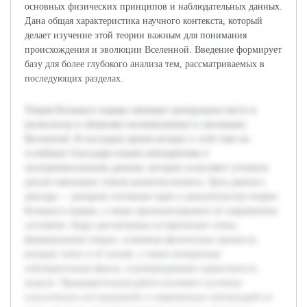
основных физических принципов и наблюдательных данных.
Дана общая характеристика научного контекста, который
делает изучение этой теории важным для понимания
происхождения и эволюции Вселенной. Введение формирует
базу для более глубокого анализа тем, рассматриваемых в
последующих разделах.
Теория Большого взрыва занимает центральное место в
космологии и объясняет возникновение и эволюцию
Вселенной. В последнее время интерес к этой теме не
ослабевает благодаря новым наблюдениям и
экспериментальным данным, которые позволяют уточнить
детали начальных этапов развития космоса. Цель данного
доклада — раскрыть основные идеи и доказательства теории
Большого взрыва, а также проанализировать её современное
состояние. Будут рассмотрены исторические этапы
формирования теории, ключевые физические процессы,
которые лежат в её основе, а также конкретные
наблюдательные факты, подтверждающие правильность
модели. Предварительная работа включает изучение
классических исследований и современных публикаций по