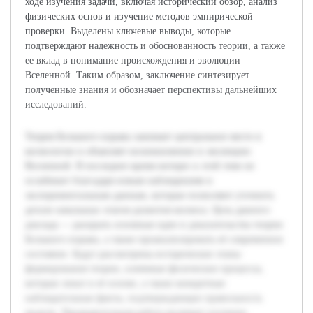
ходе изучения задачи, включая исторический обзор, анализ
физических основ и изучение методов эмпирической
проверки. Выделены ключевые выводы, которые
подтверждают надежность и обоснованность теории, а также
ее вклад в понимание происхождения и эволюции
Вселенной. Таким образом, заключение синтезирует
полученные знания и обозначает перспективы дальнейших
исследований.
Теория Большого взрыва занимает центральное место в
космологии и объясняет возникновение и эволюцию
Вселенной. В последнее время интерес к этой теме не
ослабевает благодаря новым наблюдениям и
экспериментальным данным, которые позволяют уточнить
детали начальных этапов развития космоса. Цель данного
доклада — раскрыть основные идеи и доказательства теории
Большого взрыва, а также проанализировать её современное
состояние. Будут рассмотрены исторические этапы
формирования теории, ключевые физические процессы,
которые лежат в её основе, а также конкретные
наблюдательные факты, подтверждающие правильность
модели. Предварительная работа включает изучение