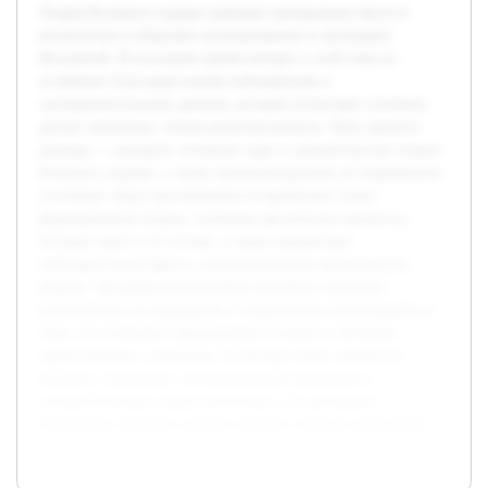
Теория Большого взрыва занимает центральное место в
космологии и объясняет возникновение и эволюцию
Вселенной. В последнее время интерес к этой теме не
ослабевает благодаря новым наблюдениям и
экспериментальным данным, которые позволяют уточнить
детали начальных этапов развития космоса. Цель данного
доклада — раскрыть основные идеи и доказательства теории
Большого взрыва, а также проанализировать её современное
состояние. Будут рассмотрены исторические этапы
формирования теории, ключевые физические процессы,
которые лежат в её основе, а также конкретные
наблюдательные факты, подтверждающие правильность
модели. Предварительная работа включает изучение
классических исследований и современных публикаций по
теме, что позволяет сформировать полное и логичное
представление о проблеме. В докладе также затронуты
вопросы, связанные с возникающими вызовами и
альтернативными представлениями, что расширяет
понимание текущего уровня знаний в области космологии.