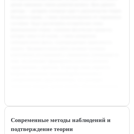
детали начальных этапов развития космоса. Цель данного
доклада — раскрыть основные идеи и доказательства теории
Большого взрыва, а также проанализировать её современное
состояние. Будут рассмотрены исторические этапы
формирования теории, ключевые физические процессы,
которые лежат в её основе, а также конкретные
наблюдательные факты, подтверждающие правильность
модели. Предварительная работа включает изучение
классических исследований и современных публикаций по
теме, что позволяет сформировать полное и логичное
представление о проблеме. В докладе также затронуты
вопросы, связанные с возникающими вызовами и
альтернативными представлениями, что расширяет
понимание текущего уровня знаний в области космологии.
Современные методы наблюдений и
подтверждение теории