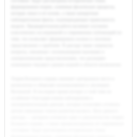
состояние. Будут рассмотрены исторические этапы
формирования теории, ключевые физические процессы,
которые лежат в её основе, а также конкретные
наблюдательные факты, подтверждающие правильность
модели. Предварительная работа включает изучение
классических исследований и современных публикаций по
теме, что позволяет сформировать полное и логичное
представление о проблеме. В докладе также затронуты
вопросы, связанные с возникающими вызовами и
альтернативными представлениями, что расширяет
понимание текущего уровня знаний в области космологии.
Теория Большого взрыва занимает центральное место в
космологии и объясняет возникновение и эволюцию
Вселенной. В последнее время интерес к этой теме не
ослабевает благодаря новым наблюдениям и
экспериментальным данным, которые позволяют уточнить
детали начальных этапов развития космоса. Цель данного
доклада — раскрыть основные идеи и доказательства теории
Большого взрыва, а также проанализировать её современное
состояние. Будут рассмотрены исторические этапы
формирования теории, ключевые физические процессы,