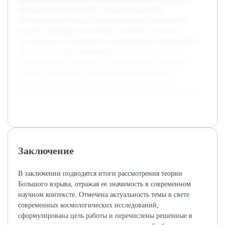
которые лежат в её основе, а также конкретные
наблюдательные факты, подтверждающие правильность
модели. Предварительная работа включает изучение
классических исследований и современных публикаций по
теме, что позволяет сформировать полное и логичное
представление о проблеме. В докладе также затронуты
вопросы, связанные с возникающими вызовами и
альтернативными представлениями, что расширяет
понимание текущего уровня знаний в области космологии.
Заключение
В заключении подводятся итоги рассмотрения теории
Большого взрыва, отражая ее значимость в современном
научном контексте. Отмечена актуальность темы в свете
современных космологических исследований,
сформулирована цель работы и перечислены решенные в