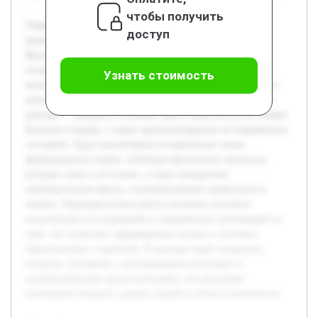
чтобы получить
Теория Большого взрыва занимает центральное место в
доступ
космологии и объясняет возникновение и эволюцию
Вселенной. В последнее время интерес к этой теме не
ослабевает благодаря новым наблюдениям и
Узнать стоимость
экспериментальным данным, которые позволяют уточнить
детали начальных этапов развития космоса. Цель данного
доклада — раскрыть основные идеи и доказательства теории
Большого взрыва, а также проанализировать её современное
состояние. Будут рассмотрены исторические этапы
формирования теории, ключевые физические процессы,
которые лежат в её основе, а также конкретные
наблюдательные факты, подтверждающие правильность
модели. Предварительная работа включает изучение
классических исследований и современных публикаций по
теме, что позволяет сформировать полное и логичное
представление о проблеме. В докладе также затронуты
вопросы, связанные с возникающими вызовами и
альтернативными представлениями, что расширяет
понимание текущего уровня знаний в области космологии.