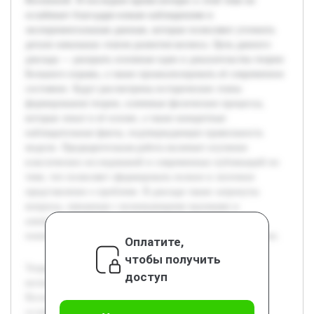
Вселенной. В последнее время интерес к этой теме не
ослабевает благодаря новым наблюдениям и
экспериментальным данным, которые позволяют уточнить
детали начальных этапов развития космоса. Цель данного
доклада — раскрыть основные идеи и доказательства теории
Большого взрыва, а также проанализировать её современное
состояние. Будут рассмотрены исторические этапы
формирования теории, ключевые физические процессы,
которые лежат в её основе, а также конкретные
наблюдательные факты, подтверждающие правильность
модели. Предварительная работа включает изучение
классических исследований и современных публикаций по
теме, что позволяет сформировать полное и логичное
представление о проблеме. В докладе также затронуты
вопросы, связанные с возникающими вызовами и
альтернативными представлениями, что расширяет
понимание текущего уровня знаний в области космологии.
Оплатите,
чтобы получить
Теория Большого взрыва занимает центральное место в
доступ
космологии и объясняет возникновение и эволюцию
Вселенной. В последнее время интерес к этой теме не
ослабевает благодаря новым наблюдениям и