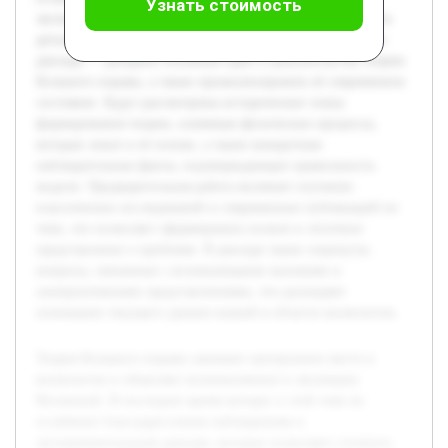
Узнать стоимость
экспериментальным данным, которые позволяют уточнить
детали начальных этапов развития космоса. Цель данного
доклада — раскрыть основные идеи и доказательства теории
Большого взрыва, а также проанализировать её современное
состояние. Будут рассмотрены исторические этапы
формирования теории, ключевые физические процессы,
которые лежат в её основе, а также конкретные
наблюдательные факты, подтверждающие правильность
модели. Предварительная работа включает изучение
классических исследований и современных публикаций по
теме, что позволяет сформировать полное и логичное
представление о проблеме. В докладе также затронуты
вопросы, связанные с возникающими вызовами и
альтернативными представлениями, что расширяет
понимание текущего уровня знаний в области космологии.
Теория Большого взрыва занимает центральное место в
космологии и объясняет возникновение и эволюцию
Вселенной. В последнее время интерес к этой теме не
ослабевает благодаря новым наблюдениям и
экспериментальным данным, которые позволяют уточнить