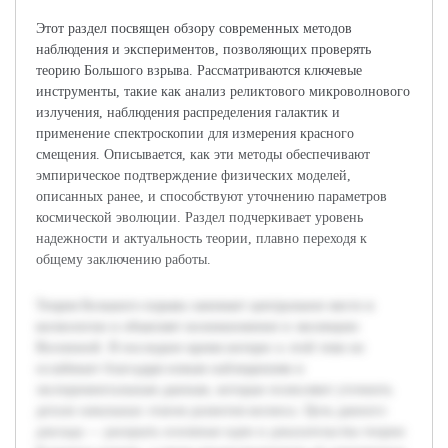
Этот раздел посвящен обзору современных методов
наблюдения и экспериментов, позволяющих проверять
теорию Большого взрыва. Рассматриваются ключевые
инструменты, такие как анализ реликтового микроволнового
излучения, наблюдения распределения галактик и
применение спектроскопии для измерения красного
смещения. Описывается, как эти методы обеспечивают
эмпирическое подтверждение физических моделей,
описанных ранее, и способствуют уточнению параметров
космической эволюции. Раздел подчеркивает уровень
надежности и актуальность теории, плавно переходя к
общему заключению работы.
Теория Большого взрыва занимает центральное место в
космологии и объясняет возникновение и эволюцию
Вселенной. В последнее время интерес к этой теме не
ослабевает благодаря новым наблюдениям и
экспериментальным данным, которые позволяют уточнить
детали начальных этапов развития космоса. Цель данного
доклада — раскрыть основные идеи и доказательства теории