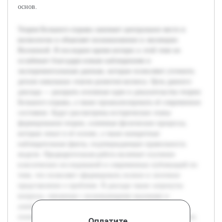
основ.
Теория Большого взрыва занимает центральное место в
космологии и объясняет возникновение и эволюцию
Вселенной. В последнее время интерес к этой теме не
ослабевает благодаря новым наблюдениям и
экспериментальным данным, которые позволяют уточнить
детали начальных этапов развития космоса. Цель данного
доклада — раскрыть основные идеи и доказательства теории
Большого взрыва, а также проанализировать её современное
состояние. Будут рассмотрены исторические этапы
формирования теории, ключевые физические процессы,
которые лежат в её основе, а также конкретные
наблюдательные факты, подтверждающие правильность
модели. Предварительная работа включает изучение
классических исследований и современных публикаций по
теме, что позволяет сформировать полное и логичное
представление о проблеме. В докладе также затронуты
вопросы, связанные с возникающими вызовами и
альтернативными представлениями, что расширяет
понимание текущего уровня знаний в области космологии.
Оплатите,