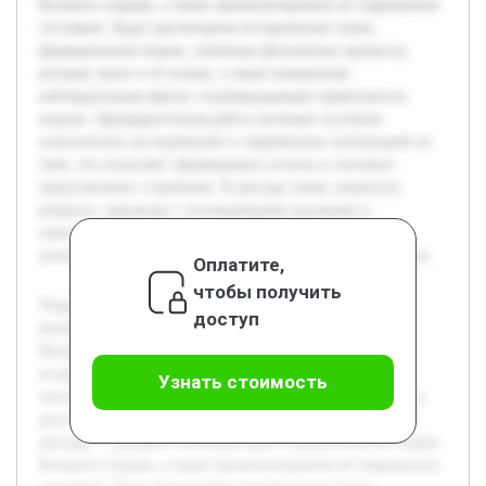
Большого взрыва, а также проанализировать её современное
состояние. Будут рассмотрены исторические этапы
формирования теории, ключевые физические процессы,
которые лежат в её основе, а также конкретные
наблюдательные факты, подтверждающие правильность
модели. Предварительная работа включает изучение
классических исследований и современных публикаций по
теме, что позволяет сформировать полное и логичное
представление о проблеме. В докладе также затронуты
вопросы, связанные с возникающими вызовами и
альтернативными представлениями, что расширяет
понимание текущего уровня знаний в области космологии.
Оплатите,
чтобы получить
Теория Большого взрыва занимает центральное место в
доступ
космологии и объясняет возникновение и эволюцию
Вселенной. В последнее время интерес к этой теме не
ослабевает благодаря новым наблюдениям и
Узнать стоимость
экспериментальным данным, которые позволяют уточнить
детали начальных этапов развития космоса. Цель данного
доклада — раскрыть основные идеи и доказательства теории
Большого взрыва, а также проанализировать её современное