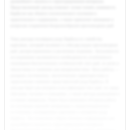
дальнейшего анализа и структурирования материала.
Представленный доклад поможет лучше понять значимость
Барбусов как объекта зоологического изучения и
практического содержания, а также привлечет внимание к
вопросам сохранения биоразнообразия пресноводных рыб.
Тема доклада посвящена роду Барбусы из семейства
карповых, который включает в себя ряд видов пресноводных
рыб, распространенных в различных водоемах. Актуальность
исследования заключается в необходимости углубленного
понимания биологических особенностей этих рыб, их роли в
экосистемах и значении для аквариумистики. Цель работы —
раскрыть систематику, экологические характеристики и
практическое значение представителей рода Барбусы. В
докладе будет рассмотрена классификация этих рыб, их среда
обитания, питание и поведение, а также методы разведения в
условиях аквариума. Ранее была проведена обзорная работа
по изучению научной литературы и энциклопедических
источников, посвященных карповым и конкретно роду
Барбусы. Это позволило собрать базовую информацию для
дальнейшего анализа и структурирования материала.