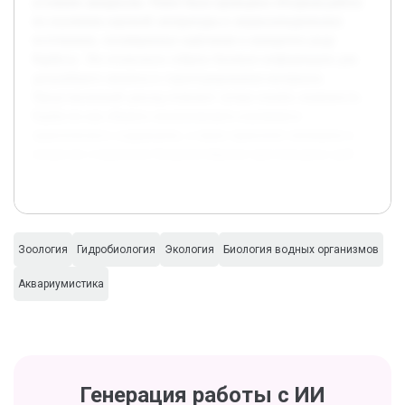
условиях аквариума. Ранее была проведена обзорная работа
по изучению научной литературы и энциклопедических
источников, посвященных карповым и конкретно роду
Барбусы. Это позволило собрать базовую информацию для
дальнейшего анализа и структурирования материала.
Представленный доклад поможет лучше понять значимость
Барбусов как объекта зоологического изучения и
практического содержания, а также привлечет внимание к
вопросам сохранения биоразнообразия пресноводных рыб.
Зоология
Гидробиология
Экология
Биология водных организмов
Аквариумистика
Генерация работы с ИИ