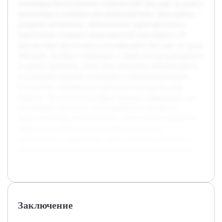
понимания биологических особенностей этих рыб, их роли в
экосистемах и значении для аквариумистики. Цель работы —
раскрыть систематику, экологические характеристики и
практическое значение представителей рода Барбусы. В
докладе будет рассмотрена классификация этих рыб, их среда
обитания, питание и поведение, а также методы разведения в
условиях аквариума. Ранее была проведена обзорная работа
по изучению научной литературы и энциклопедических
источников, посвященных карповым и конкретно роду
Барбусы. Это позволило собрать базовую информацию для
дальнейшего анализа и структурирования материала.
Представленный доклад поможет лучше понять значимость
Барбусов как объекта зоологического изучения и
практического содержания, а также привлечет внимание к
вопросам сохранения биоразнообразия пресноводных рыб.
Заключение