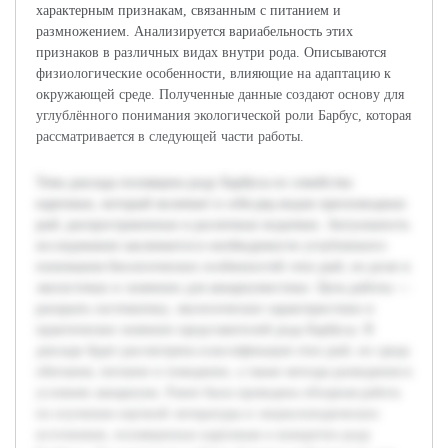
характерным признакам, связанным с питанием и
размножением. Анализируется вариабельность этих
признаков в различных видах внутри рода. Описываются
физиологические особенности, влияющие на адаптацию к
окружающей среде. Полученные данные создают основу для
углублённого понимания экологической роли Барбус, которая
рассматривается в следующей части работы.
Тема доклада посвящена роду Барбусы из семейства
карповых, который включает в себя ряд видов пресноводных
рыб, распространенных в различных водоемах. Актуальность
исследования заключается в необходимости углубленного
понимания биологических особенностей этих рыб, их роли в
экосистемах и значении для аквариумистики. Цель работы —
раскрыть систематику, экологические характеристики и
практическое значение представителей рода Барбусы. В
докладе будет рассмотрена классификация этих рыб, их среда
обитания, питание и поведение, а также методы разведения в
условиях аквариума. Ранее была проведена обзорная работа
по изучению научной литературы и энциклопедических
источников, посвященных карповым и конкретно роду