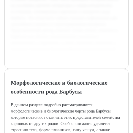
по изучению научной литературы и энциклопедических
источников, посвященных карповым и конкретно роду
Барбусы. Это позволило собрать базовую информацию для
дальнейшего анализа и структурирования материала.
Представленный доклад поможет лучше понять значимость
Барбусов как объекта зоологического изучения и
практического содержания, а также привлечет внимание к
вопросам сохранения биоразнообразия пресноводных рыб.
Морфологические и биологические
особенности рода Барбусы
В данном разделе подробно рассматриваются
морфологические и биологические черты рода Барбусы,
которые позволяют отличить этих представителей семейства
карповых от других родов. Особое внимание уделяется
строению тела, форме плавников, типу чешуи, а также