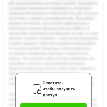
рыб, распространенных в различных водоемах. Актуальность
исследования заключается в необходимости углубленного
понимания биологических особенностей этих рыб, их роли в
экосистемах и значении для аквариумистики. Цель работы —
раскрыть систематику, экологические характеристики и
практическое значение представителей рода Барбусы. В
докладе будет рассмотрена классификация этих рыб, их среда
обитания, питание и поведение, а также методы разведения в
условиях аквариума. Ранее была проведена обзорная работа
по изучению научной литературы и энциклопедических
источников, посвященных карповым и конкретно роду
Барбусы. Это позволило собрать базовую информацию для
дальнейшего анализа и структурирования материала.
Представленный доклад поможет лучше понять значимость
Барбусов как объекта зоологического изучения и
практического содержания, а также привлечет внимание к
Оплатите,
вопросам сохранения биоразнообразия пресноводных рыб.
чтобы получить
доступ
Тема доклада посвящена роду Барбусы из семейства
карповых, который включает в себя ряд видов пресноводных
рыб, распространенных в различных водоемах. Актуальность