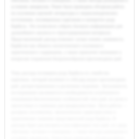
обитания, питание и поведение, а также методы разведения в
условиях аквариума. Ранее была проведена обзорная работа
по изучению научной литературы и энциклопедических
источников, посвященных карповым и конкретно роду
Барбусы. Это позволило собрать базовую информацию для
дальнейшего анализа и структурирования материала.
Представленный доклад поможет лучше понять значимость
Барбусов как объекта зоологического изучения и
практического содержания, а также привлечет внимание к
вопросам сохранения биоразнообразия пресноводных рыб.
Тема доклада посвящена роду Барбусы из семейства
карповых, который включает в себя ряд видов пресноводных
рыб, распространенных в различных водоемах. Актуальность
исследования заключается в необходимости углубленного
понимания биологических особенностей этих рыб, их роли в
экосистемах и значении для аквариумистики. Цель работы —
раскрыть систематику, экологические характеристики и
практическое значение представителей рода Барбусы. В
докладе будет рассмотрена классификация этих рыб, их среда
обитания, питание и поведение, а также методы разведения в
условиях аквариума. Ранее была проведена обзорная работа