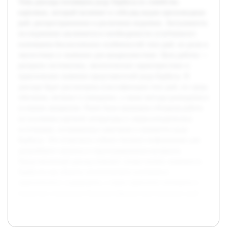
Тема доклада посвящена роду Барбусы из семейства
карповых, который включает в себя ряд видов пресноводных
рыб, распространенных в различных водоемах. Актуальность
исследования заключается в необходимости углубленного
понимания биологических особенностей этих рыб, их роли в
экосистемах и значении для аквариумистики. Цель работы —
раскрыть систематику, экологические характеристики и
практическое значение представителей рода Барбусы. В
докладе будет рассмотрена классификация этих рыб, их среда
обитания, питание и поведение, а также методы разведения в
условиях аквариума. Ранее была проведена обзорная работа
по изучению научной литературы и энциклопедических
источников, посвященных карповым и конкретно роду
Барбусы. Это позволило собрать базовую информацию для
дальнейшего анализа и структурирования материала.
Представленный доклад поможет лучше понять значимость
Барбусов как объекта зоологического изучения и
практического содержания, а также привлечет внимание к
вопросам сохранения биоразнообразия пресноводных рыб.