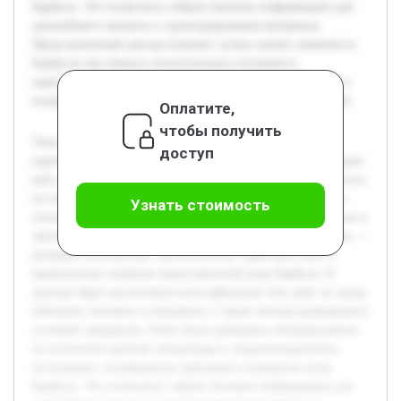
Барбусы. Это позволило собрать базовую информацию для
дальнейшего анализа и структурирования материала.
Представленный доклад поможет лучше понять значимость
Барбусов как объекта зоологического изучения и
практического содержания, а также привлечет внимание к
вопросам сохранения биоразнообразия пресноводных рыб.
Оплатите,
чтобы получить
Тема доклада посвящена роду Барбусы из семейства
доступ
карповых, который включает в себя ряд видов пресноводных
рыб, распространенных в различных водоемах. Актуальность
исследования заключается в необходимости углубленного
Узнать стоимость
понимания биологических особенностей этих рыб, их роли в
экосистемах и значении для аквариумистики. Цель работы —
раскрыть систематику, экологические характеристики и
практическое значение представителей рода Барбусы. В
докладе будет рассмотрена классификация этих рыб, их среда
обитания, питание и поведение, а также методы разведения в
условиях аквариума. Ранее была проведена обзорная работа
по изучению научной литературы и энциклопедических
источников, посвященных карповым и конкретно роду
Барбусы. Это позволило собрать базовую информацию для