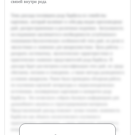
связей внутри рода.
Тема доклада посвящена роду Барбусы из семейства
карповых, который включает в себя ряд видов пресноводных
рыб, распространенных в различных водоемах. Актуальность
исследования заключается в необходимости углубленного
понимания биологических особенностей этих рыб, их роли в
экосистемах и значении для аквариумистики. Цель работы —
раскрыть систематику, экологические характеристики и
практическое значение представителей рода Барбусы. В
докладе будет рассмотрена классификация этих рыб, их среда
обитания, питание и поведение, а также методы разведения в
условиях аквариума. Ранее была проведена обзорная работа
по изучению научной литературы и энциклопедических
источников, посвященных карповым и конкретно роду
Барбусы. Это позволило собрать базовую информацию для
дальнейшего анализа и структурирования материала.
Представленный доклад поможет лучше понять значимость
Барбусов как объекта зоологического изучения и
практического содержания, а также привлечет внимание к
вопросам сохранения биоразнообразия пресноводных рыб.