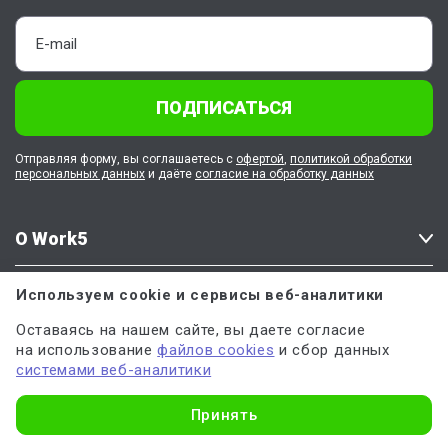
ПОДПИСАТЬСЯ
Отправляя форму, вы соглашаетесь с
офертой
,
политикой обработки
персональных данных
и даёте
согласие на обработку данных
О Work5
Клиентам
Используем cookie и сервисы веб-аналитики
Оставаясь на нашем сайте, вы даете согласие
Работа в Work5
на использование
файлов cookies
и сбор данных
системами веб-аналитики
Узнать стоимость
Принять
Наши соцсети
Напишите нам