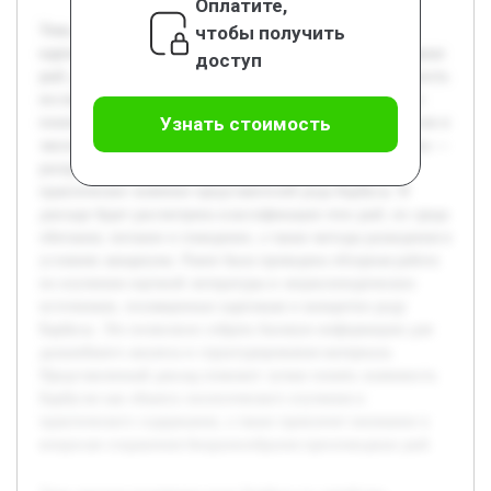
Оплатите,
чтобы получить
Тема доклада посвящена роду Барбусы из семейства
карповых, который включает в себя ряд видов пресноводных
доступ
рыб, распространенных в различных водоемах. Актуальность
исследования заключается в необходимости углубленного
Узнать стоимость
понимания биологических особенностей этих рыб, их роли в
экосистемах и значении для аквариумистики. Цель работы —
раскрыть систематику, экологические характеристики и
практическое значение представителей рода Барбусы. В
докладе будет рассмотрена классификация этих рыб, их среда
обитания, питание и поведение, а также методы разведения в
условиях аквариума. Ранее была проведена обзорная работа
по изучению научной литературы и энциклопедических
источников, посвященных карповым и конкретно роду
Барбусы. Это позволило собрать базовую информацию для
дальнейшего анализа и структурирования материала.
Представленный доклад поможет лучше понять значимость
Барбусов как объекта зоологического изучения и
практического содержания, а также привлечет внимание к
вопросам сохранения биоразнообразия пресноводных рыб.