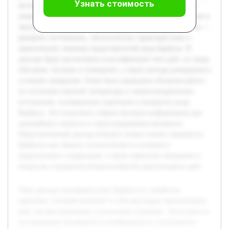
Узнать стоимость
исследования заключается в необходимости углубленного
понимания биологических особенностей этих рыб, их роли в
экосистемах и значении для аквариумистики. Цель работы —
раскрыть систематику, экологические характеристики и
практическое значение представителей рода Барбусы. В
докладе будет рассмотрена классификация этих рыб, их среда
обитания, питание и поведение, а также методы разведения в
условиях аквариума. Ранее была проведена обзорная работа
по изучению научной литературы и энциклопедических
источников, посвященных карповым и конкретно роду
Барбусы. Это позволило собрать базовую информацию для
дальнейшего анализа и структурирования материала.
Представленный доклад поможет лучше понять значимость
Барбусов как объекта зоологического изучения и
практического содержания, а также привлечет внимание к
вопросам сохранения биоразнообразия пресноводных рыб.
Тема доклада посвящена роду Барбусы из семейства
карповых, который включает в себя ряд видов пресноводных
рыб, распространенных в различных водоемах. Актуальность
исследования заключается в необходимости углубленного