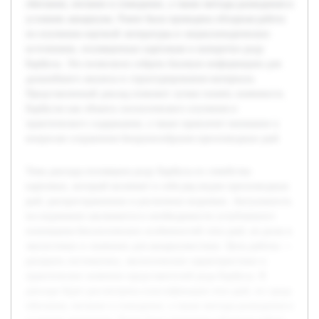
обитания, питание и поведение, а также методы разведения в
условиях аквариума. Ранее была проведена обзорная работа
по изучению научной литературы и энциклопедических
источников, посвященных карповым и конкретно роду
Барбусы. Это позволило собрать базовую информацию для
дальнейшего анализа и структурирования материала.
Представленный доклад поможет лучше понять значимость
Барбусов как объекта зоологического изучения и
практического содержания, а также привлечет внимание к
вопросам сохранения биоразнообразия пресноводных рыб.
Тема доклада посвящена роду Барбусы из семейства
карповых, который включает в себя ряд видов пресноводных
рыб, распространенных в различных водоемах. Актуальность
исследования заключается в необходимости углубленного
понимания биологических особенностей этих рыб, их роли в
экосистемах и значении для аквариумистики. Цель работы —
раскрыть систематику, экологические характеристики и
практическое значение представителей рода Барбусы. В
докладе будет рассмотрена классификация этих рыб, их среда
обитания, питание и поведение, а также методы разведения в