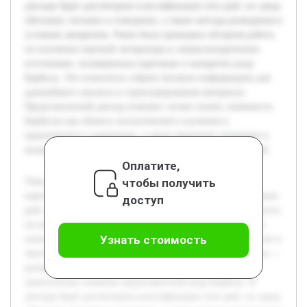
докладе будет рассмотрена классификация этих рыб, их среда
обитания, питание и поведение, а также методы разведения в
условиях аквариума. Ранее была проведена обзорная работа
по изучению научной литературы и энциклопедических
источников, посвященных карповым и конкретно роду
Барбусы. Это позволило собрать базовую информацию для
дальнейшего анализа и структурирования материала.
Представленный доклад поможет лучше понять значимость
Барбусов как объекта зоологического изучения и
практического содержания, а также привлечет внимание к
вопросам сохранения биоразнообразия пресноводных рыб.
Оплатите,
чтобы получить
Тема доклада посвящена роду Барбусы из семейства
карповых, который включает в себя ряд видов пресноводных
доступ
рыб, распространенных в различных водоемах. Актуальность
исследования заключается в необходимости углубленного
Узнать стоимость
понимания биологических особенностей этих рыб, их роли в
экосистемах и значении для аквариумистики. Цель работы —
раскрыть систематику, экологические характеристики и
практическое значение представителей рода Барбусы. В
докладе будет рассмотрена классификация этих рыб, их среда