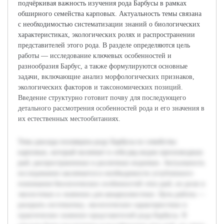
подчёркивая важность изучения рода Барбусы в рамках
обширного семейства карповых. Актуальность темы связана
с необходимостью систематизации знаний о биологических
характеристиках, экологических ролях и распространении
представителей этого рода. В разделе определяются цель
работы — исследование ключевых особенностей и
разнообразия Барбус, а также формулируются основные
задачи, включающие анализ морфологических признаков,
экологических факторов и таксономических позиций.
Введение структурно готовит почву для последующего
детального рассмотрения особенностей рода и его значения в
их естественных местообитаниях.
Тема доклада посвящена роду Барбусы из семейства
карповых, который включает в себя ряд видов пресноводных
рыб, распространенных в различных водоемах. Актуальность
исследования заключается в необходимости углубленного
понимания биологических особенностей этих рыб, их роли в
экосистемах и значении для аквариумистики. Цель работы —
раскрыть систематику, экологические характеристики и
практическое значение представителей рода Барбусы. В