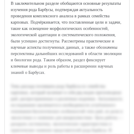
В заключительном разделе обобщаются основные результаты
изучения рода Барбусы, подтверждая актуальность
проведения комплексного анализа в рамках семейства
карповых. Подчёркивается, что поставленные цели и задачи,
такие как освещение морфологических особенностей,
экологической адаптации и систематического положения,
были успешно достигнуты. Рассмотрены практические и
научные аспекты полученных данных, а также обозначены
перспективы дальнейших исследований в области эволюции
и биологии рода. Таким образом, раздел фиксирует
ключевые выводы и роль работы в расширении научных
знаний о Барбусах.
Тема доклада посвящена роду Барбусы из семейства
карповых, который включает в себя ряд видов пресноводных
рыб, распространенных в различных водоемах. Актуальность
исследования заключается в необходимости углубленного
понимания биологических особенностей этих рыб, их роли в
экосистемах и значении для аквариумистики. Цель работы —
раскрыть систематику, экологические характеристики и
практическое значение представителей рода Барбусы. В