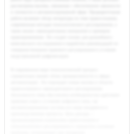
рассмотрены вызовы, связанные с обеспечением законности
и этичности в автоматизированной сфере. Предварительная
работа включает обзор литературы по теме правосознания,
современным методам технологического регулирования, а
также анализ законодательных инициатив и примеров
правоприменения. Это создает основу для дальнейшего
комплексного исследования и выработки рекомендаций по
совершенствованию правового регулирования в условиях
индустриальной цифровизации.
В современном мире технологический прогресс
стремительно меняет облик промышленности и сферы
автоматизации. Это порождает новые вызовы в области
правосознания и законодательного регулирования.
Актуальность темы обусловлена необходимостью адаптации
правовых норм к условиям цифрового века, где
автоматизированные системы все шире внедряются в
производственные процессы. Цель доклада —
проанализировать взаимосвязь правосознания и
технологического регулирования и определить основные
проблемы, возникающие при внедрении