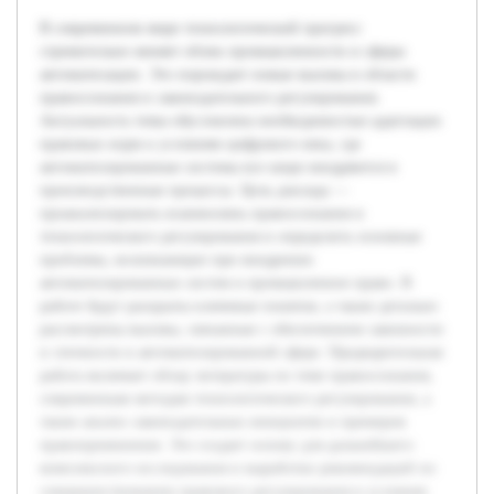
В современном мире технологический прогресс
стремительно меняет облик промышленности и сферы
автоматизации. Это порождает новые вызовы в области
правосознания и законодательного регулирования.
Актуальность темы обусловлена необходимостью адаптации
правовых норм к условиям цифрового века, где
автоматизированные системы все шире внедряются в
производственные процессы. Цель доклада —
проанализировать взаимосвязь правосознания и
технологического регулирования и определить основные
проблемы, возникающие при внедрении
автоматизированных систем в промышленное право. В
работе будут раскрыты ключевые понятия, а также детально
рассмотрены вызовы, связанные с обеспечением законности
и этичности в автоматизированной сфере. Предварительная
работа включает обзор литературы по теме правосознания,
современным методам технологического регулирования, а
также анализ законодательных инициатив и примеров
правоприменения. Это создает основу для дальнейшего
комплексного исследования и выработки рекомендаций по
совершенствованию правового регулирования в условиях