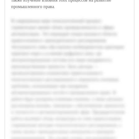
также изучение влияния этих процессов на развитие
промышленного права.
В современном мире технологический прогресс
стремительно меняет облик промышленности и сферы
автоматизации. Это порождает новые вызовы в области
правосознания и законодательного регулирования.
Актуальность темы обусловлена необходимостью адаптации
правовых норм к условиям цифрового века, где
автоматизированные системы все шире внедряются в
производственные процессы. Цель доклада —
проанализировать взаимосвязь правосознания и
технологического регулирования и определить основные
проблемы, возникающие при внедрении
автоматизированных систем в промышленное право. В
работе будут раскрыты ключевые понятия, а также детально
рассмотрены вызовы, связанные с обеспечением законности
и этичности в автоматизированной сфере. Предварительная
работа включает обзор литературы по теме правосознания,
современным методам технологического регулирования, а
также анализ законодательных инициатив и примеров
правоприменения. Это создает основу для дальнейшего