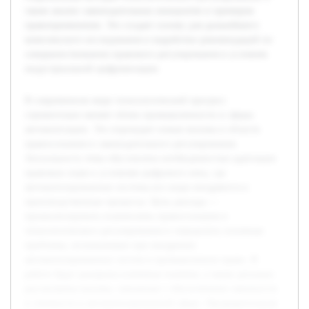
также анализ законодательных инициатив и примеров
правоприменения. Это создает основу для дальнейшего
комплексного исследования и выработки рекомендаций по
совершенствованию правового регулирования в условиях
индустриальной цифровизации.
В современном мире технологический прогресс
стремительно меняет облик промышленности и сферы
автоматизации. Это порождает новые вызовы в области
правосознания и законодательного регулирования.
Актуальность темы обусловлена необходимостью адаптации
правовых норм к условиям цифрового века, где
автоматизированные системы все шире внедряются в
производственные процессы. Цель доклада —
проанализировать взаимосвязь правосознания и
технологического регулирования и определить основные
проблемы, возникающие при внедрении
автоматизированных систем в промышленное право. В
работе будут раскрыты ключевые понятия, а также детально
рассмотрены вызовы, связанные с обеспечением законности
и этичности в автоматизированной сфере. Предварительная