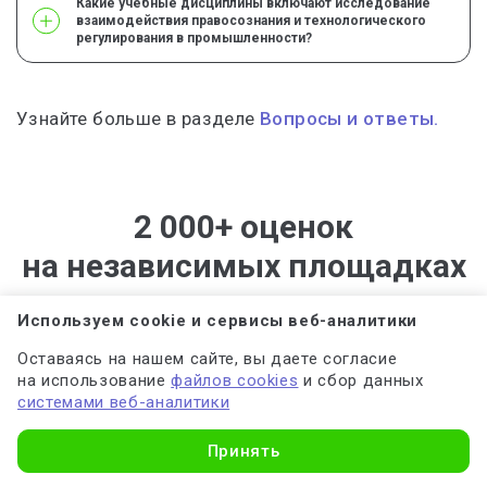
Какие учебные дисциплины включают исследование
взаимодействия правосознания и технологического
регулирования в промышленности?
Узнайте больше в разделе
Вопросы и ответы.
2 000+ оценок
на независимых площадках
с отзывами
Используем cookie и сервисы веб-аналитики
Оставаясь на нашем сайте, вы даете согласие
Яндекс 4.7
Google 4.8
2ГИС 4.5
Yell 4.5
на использование
файлов cookies
и сбор данных
системами веб-аналитики
Общий рейтинг 4.7
2 067 оценок
Узнать стоимость
Принять