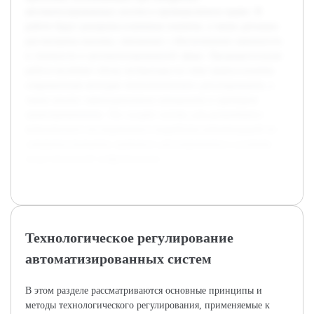
автоматизированных систем в промышленное право. В
работе будут раскрыты ключевые понятия, а также детально
рассмотрены вызовы, связанные с обеспечением законности
и этичности в автоматизированной сфере. Предварительная
работа включает обзор литературы по теме правосознания,
современным методам технологического регулирования, а
также анализ законодательных инициатив и примеров
правоприменения. Это создает основу для дальнейшего
комплексного исследования и выработки рекомендаций по
совершенствованию правового регулирования в условиях
индустриальной цифровизации.
Технологическое регулирование
автоматизированных систем
В этом разделе рассматриваются основные принципы и
методы технологического регулирования, применяемые к