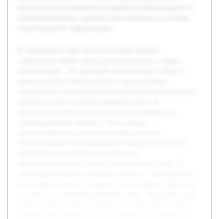
комплексного исследования и выработки рекомендаций по
совершенствованию правового регулирования в условиях
индустриальной цифровизации.
В современном мире технологический прогресс
стремительно меняет облик промышленности и сферы
автоматизации. Это порождает новые вызовы в области
правосознания и законодательного регулирования.
Актуальность темы обусловлена необходимостью адаптации
правовых норм к условиям цифрового века, где
автоматизированные системы все шире внедряются в
производственные процессы. Цель доклада —
проанализировать взаимосвязь правосознания и
технологического регулирования и определить основные
проблемы, возникающие при внедрении
автоматизированных систем в промышленное право. В
работе будут раскрыты ключевые понятия, а также детально
рассмотрены вызовы, связанные с обеспечением законности
и этичности в автоматизированной сфере. Предварительная
работа включает обзор литературы по теме правосознания,
современным методам технологического регулирования, а