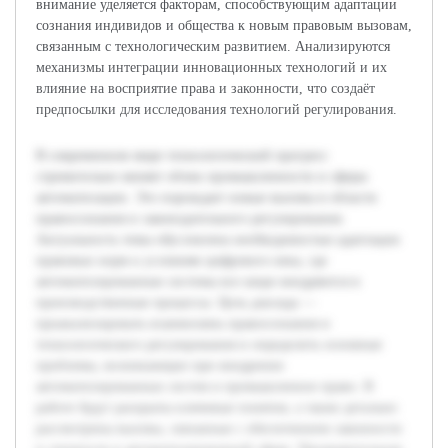
внимание уделяется факторам, способствующим адаптации
сознания индивидов и общества к новым правовым вызовам,
связанным с технологическим развитием. Анализируются
механизмы интеграции инновационных технологий и их
влияние на восприятие права и законности, что создаёт
предпосылки для исследования технологий регулирования.
В современном мире технологический прогресс
стремительно меняет облик промышленности и сферы
автоматизации. Это порождает новые вызовы в области
правосознания и законодательного регулирования.
Актуальность темы обусловлена необходимостью адаптации
правовых норм к условиям цифрового века, где
автоматизированные системы все шире внедряются в
производственные процессы. Цель доклада —
проанализировать взаимосвязь правосознания и
технологического регулирования и определить основные
проблемы, возникающие при внедрении
автоматизированных систем в промышленное право. В
работе будут раскрыты ключевые понятия, а также детально
рассмотрены вызовы, связанные с обеспечением законности