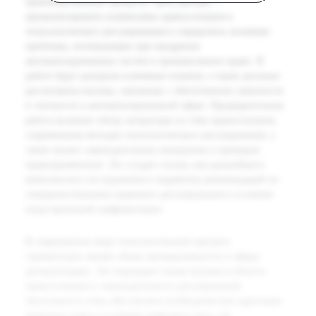
производственные процессы. Цель доклада —
проанализировать взаимосвязь правосознания и
технологического регулирования и определить основные
проблемы, возникающие при внедрении
автоматизированных систем в промышленное право. В
работе будут раскрыты ключевые понятия, а также детально
рассмотрены вызовы, связанные с обеспечением законности
и этичности в автоматизированной сфере. Предварительная
работа включает обзор литературы по теме правосознания,
современным методам технологического регулирования, а
также анализ законодательных инициатив и примеров
правоприменения. Это создает основу для дальнейшего
комплексного исследования и выработки рекомендаций по
совершенствованию правового регулирования в условиях
индустриальной цифровизации.
В современном мире технологический прогресс
стремительно меняет облик промышленности и сферы
автоматизации. Это порождает новые вызовы в области
правосознания и законодательного регулирования.
Актуальность темы обусловлена необходимостью адаптации
правовых норм к условиям цифрового века, где