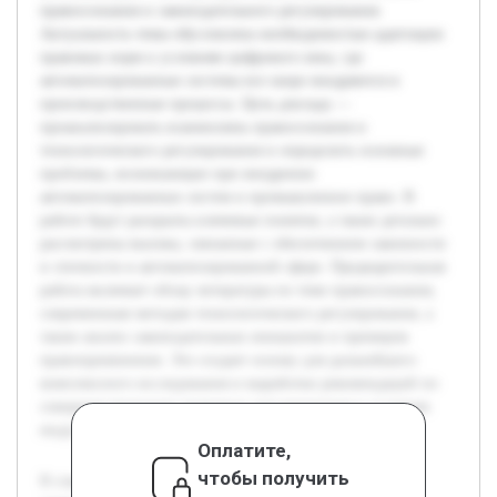
правосознания и законодательного регулирования.
Актуальность темы обусловлена необходимостью адаптации
правовых норм к условиям цифрового века, где
автоматизированные системы все шире внедряются в
производственные процессы. Цель доклада —
проанализировать взаимосвязь правосознания и
технологического регулирования и определить основные
проблемы, возникающие при внедрении
автоматизированных систем в промышленное право. В
работе будут раскрыты ключевые понятия, а также детально
рассмотрены вызовы, связанные с обеспечением законности
и этичности в автоматизированной сфере. Предварительная
работа включает обзор литературы по теме правосознания,
современным методам технологического регулирования, а
также анализ законодательных инициатив и примеров
правоприменения. Это создает основу для дальнейшего
комплексного исследования и выработки рекомендаций по
совершенствованию правового регулирования в условиях
индустриальной цифровизации.
Оплатите,
чтобы получить
В современном мире технологический прогресс