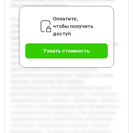
индустриальной цифровизации.
Оплатите,
В современном мире технологический прогресс
чтобы получить
стремительно меняет облик промышленности и сферы
автоматизации. Это порождает новые вызовы в области
доступ
правосознания и законодательного регулирования.
Актуальность темы обусловлена необходимостью адаптации
Узнать стоимость
правовых норм к условиям цифрового века, где
автоматизированные системы все шире внедряются в
производственные процессы. Цель доклада —
проанализировать взаимосвязь правосознания и
технологического регулирования и определить основные
проблемы, возникающие при внедрении
автоматизированных систем в промышленное право. В
работе будут раскрыты ключевые понятия, а также детально
рассмотрены вызовы, связанные с обеспечением законности
и этичности в автоматизированной сфере. Предварительная
работа включает обзор литературы по теме правосознания,
современным методам технологического регулирования, а
также анализ законодательных инициатив и примеров
правоприменения. Это создает основу для дальнейшего