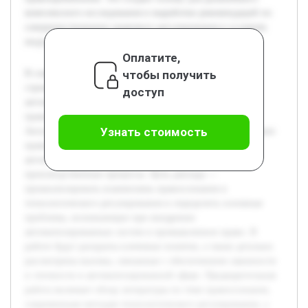
комплексного исследования и выработки рекомендаций по
совершенствованию правового регулирования в условиях
индустриальной цифровизации.
Оплатите,
чтобы получить
В современном мире технологический прогресс
стремительно меняет облик промышленности и сферы
доступ
автоматизации. Это порождает новые вызовы в области
правосознания и законодательного регулирования.
Узнать стоимость
Актуальность темы обусловлена необходимостью адаптации
правовых норм к условиям цифрового века, где
автоматизированные системы все шире внедряются в
производственные процессы. Цель доклада —
проанализировать взаимосвязь правосознания и
технологического регулирования и определить основные
проблемы, возникающие при внедрении
автоматизированных систем в промышленное право. В
работе будут раскрыты ключевые понятия, а также детально
рассмотрены вызовы, связанные с обеспечением законности
и этичности в автоматизированной сфере. Предварительная
работа включает обзор литературы по теме правосознания,
современным методам технологического регулирования, а