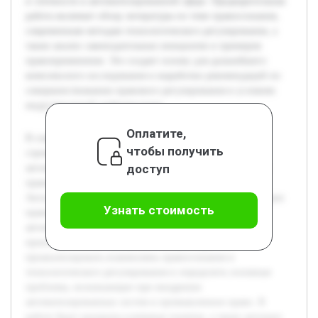
и этичности в автоматизированной сфере. Предварительная
работа включает обзор литературы по теме правосознания,
современным методам технологического регулирования, а
также анализ законодательных инициатив и примеров
правоприменения. Это создает основу для дальнейшего
комплексного исследования и выработки рекомендаций по
совершенствованию правового регулирования в условиях
индустриальной цифровизации.
Оплатите,
В современном мире технологический прогресс
чтобы получить
стремительно меняет облик промышленности и сферы
доступ
автоматизации. Это порождает новые вызовы в области
правосознания и законодательного регулирования.
Актуальность темы обусловлена необходимостью адаптации
Узнать стоимость
правовых норм к условиям цифрового века, где
автоматизированные системы все шире внедряются в
производственные процессы. Цель доклада —
проанализировать взаимосвязь правосознания и
технологического регулирования и определить основные
проблемы, возникающие при внедрении
автоматизированных систем в промышленное право. В
работе будут раскрыты ключевые понятия, а также детально