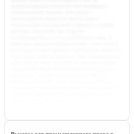
автоматизированные системы все шире внедряются в
производственные процессы. Цель доклада —
проанализировать взаимосвязь правосознания и
технологического регулирования и определить основные
проблемы, возникающие при внедрении
автоматизированных систем в промышленное право. В
работе будут раскрыты ключевые понятия, а также детально
рассмотрены вызовы, связанные с обеспечением законности
и этичности в автоматизированной сфере. Предварительная
работа включает обзор литературы по теме правосознания,
современным методам технологического регулирования, а
также анализ законодательных инициатив и примеров
правоприменения. Это создает основу для дальнейшего
комплексного исследования и выработки рекомендаций по
совершенствованию правового регулирования в условиях
индустриальной цифровизации.