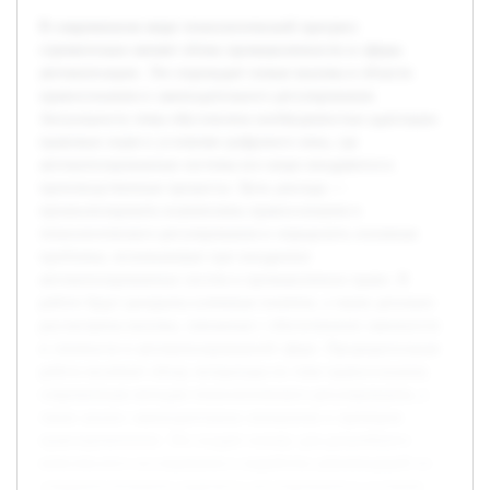
В современном мире технологический прогресс
стремительно меняет облик промышленности и сферы
автоматизации. Это порождает новые вызовы в области
правосознания и законодательного регулирования.
Актуальность темы обусловлена необходимостью адаптации
правовых норм к условиям цифрового века, где
автоматизированные системы все шире внедряются в
производственные процессы. Цель доклада —
проанализировать взаимосвязь правосознания и
технологического регулирования и определить основные
проблемы, возникающие при внедрении
автоматизированных систем в промышленное право. В
работе будут раскрыты ключевые понятия, а также детально
рассмотрены вызовы, связанные с обеспечением законности
и этичности в автоматизированной сфере. Предварительная
работа включает обзор литературы по теме правосознания,
современным методам технологического регулирования, а
также анализ законодательных инициатив и примеров
правоприменения. Это создает основу для дальнейшего
комплексного исследования и выработки рекомендаций по
совершенствованию правового регулирования в условиях