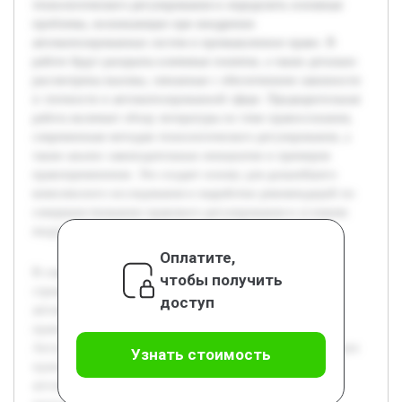
технологического регулирования и определить основные
проблемы, возникающие при внедрении
автоматизированных систем в промышленное право. В
работе будут раскрыты ключевые понятия, а также детально
рассмотрены вызовы, связанные с обеспечением законности
и этичности в автоматизированной сфере. Предварительная
работа включает обзор литературы по теме правосознания,
современным методам технологического регулирования, а
также анализ законодательных инициатив и примеров
правоприменения. Это создает основу для дальнейшего
комплексного исследования и выработки рекомендаций по
совершенствованию правового регулирования в условиях
индустриальной цифровизации.
Оплатите,
В современном мире технологический прогресс
чтобы получить
стремительно меняет облик промышленности и сферы
доступ
автоматизации. Это порождает новые вызовы в области
правосознания и законодательного регулирования.
Актуальность темы обусловлена необходимостью адаптации
Узнать стоимость
правовых норм к условиям цифрового века, где
автоматизированные системы все шире внедряются в