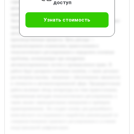
доступ
стремительно меняет облик промышленности и сферы
автоматизации. Это порождает новые вызовы в области
правосознания и законодательного регулирования.
Узнать стоимость
Актуальность темы обусловлена необходимостью адаптации
правовых норм к условиям цифрового века, где
автоматизированные системы все шире внедряются в
производственные процессы. Цель доклада —
проанализировать взаимосвязь правосознания и
технологического регулирования и определить основные
проблемы, возникающие при внедрении
автоматизированных систем в промышленное право. В
работе будут раскрыты ключевые понятия, а также детально
рассмотрены вызовы, связанные с обеспечением законности
и этичности в автоматизированной сфере. Предварительная
работа включает обзор литературы по теме правосознания,
современным методам технологического регулирования, а
также анализ законодательных инициатив и примеров
правоприменения. Это создает основу для дальнейшего
комплексного исследования и выработки рекомендаций по
совершенствованию правового регулирования в условиях
индустриальной цифровизации.