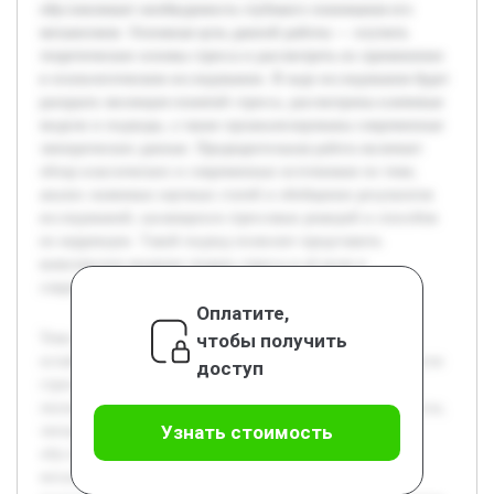
обусловливает необходимость глубокого понимания его
механизмов. Основная цель данной работы — изучить
теоретические основы стресса и рассмотреть их применение
в психологическом исследовании. В ходе исследования будет
раскрыта эволюция понятий стресса, рассмотрены ключевые
модели и подходы, а также проанализированы современные
эмпирические данные. Предварительная работа включает
обзор классических и современных источников по теме,
анализ значимых научных статей и обобщение результатов
исследований, касающихся стрессовых реакций и способов
их коррекции. Такой подход позволит представить
комплексное видение теории стресса и её роли в
современной психологии.
Оплатите,
чтобы получить
Тема теории стресса в психологических исследованиях
остаётся востребованной из-за высокой распространённости
доступ
стрессовых состояний в современном обществе. Стресс
оказывает существенное влияние на когнитивные процессы,
Узнать стоимость
эмоциональное состояние и общее качество жизни, что
обусловливает необходимость глубокого понимания его
механизмов. Основная цель данной работы — изучить