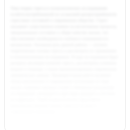
Тема теории стресса в психологических исследованиях
остаётся востребованной из-за высокой распространённости
стрессовых состояний в современном обществе. Стресс
оказывает существенное влияние на когнитивные процессы,
эмоциональное состояние и общее качество жизни, что
обусловливает необходимость глубокого понимания его
механизмов. Основная цель данной работы — изучить
теоретические основы стресса и рассмотреть их применение
в психологическом исследовании. В ходе исследования будет
раскрыта эволюция понятий стресса, рассмотрены ключевые
модели и подходы, а также проанализированы современные
эмпирические данные. Предварительная работа включает
обзор классических и современных источников по теме,
анализ значимых научных статей и обобщение результатов
исследований, касающихся стрессовых реакций и способов
их коррекции. Такой подход позволит представить
комплексное видение теории стресса и её роли в
современной психологии.