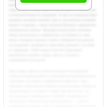
механизмов. Основная цель данной работы — изучить
теоретические основы стресса и рассмотреть их применение
в психологическом исследовании. В ходе исследования будет
раскрыта эволюция понятий стресса, рассмотрены ключевые
модели и подходы, а также проанализированы современные
эмпирические данные. Предварительная работа включает
обзор классических и современных источников по теме,
анализ значимых научных статей и обобщение результатов
исследований, касающихся стрессовых реакций и способов
их коррекции. Такой подход позволит представить
комплексное видение теории стресса и её роли в
современной психологии.
Тема теории стресса в психологических исследованиях
остаётся востребованной из-за высокой распространённости
стрессовых состояний в современном обществе. Стресс
оказывает существенное влияние на когнитивные процессы,
эмоциональное состояние и общее качество жизни, что
обусловливает необходимость глубокого понимания его
механизмов. Основная цель данной работы — изучить
теоретические основы стресса и рассмотреть их применение