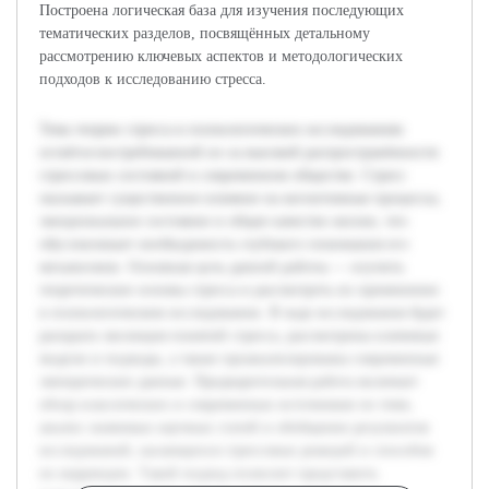
Построена логическая база для изучения последующих
тематических разделов, посвящённых детальному
рассмотрению ключевых аспектов и методологических
подходов к исследованию стресса.
Тема теории стресса в психологических исследованиях
остаётся востребованной из-за высокой распространённости
стрессовых состояний в современном обществе. Стресс
оказывает существенное влияние на когнитивные процессы,
эмоциональное состояние и общее качество жизни, что
обусловливает необходимость глубокого понимания его
механизмов. Основная цель данной работы — изучить
теоретические основы стресса и рассмотреть их применение
в психологическом исследовании. В ходе исследования будет
раскрыта эволюция понятий стресса, рассмотрены ключевые
модели и подходы, а также проанализированы современные
эмпирические данные. Предварительная работа включает
обзор классических и современных источников по теме,
анализ значимых научных статей и обобщение результатов
исследований, касающихся стрессовых реакций и способов
их коррекции. Такой подход позволит представить