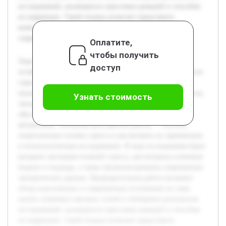
исследований, касающихся стрессовых реакций и способов
их коррекции. Такой подход позволит представить
комплексное видение теории стресса и её роли в
современной психологии.
Оплатите,
чтобы получить
Тема теории стресса в психологических исследованиях
доступ
остаётся востребованной из-за высокой распространённости
стрессовых состояний в современном обществе. Стресс
оказывает существенное влияние на когнитивные процессы,
Узнать стоимость
эмоциональное состояние и общее качество жизни, что
обусловливает необходимость глубокого понимания его
механизмов. Основная цель данной работы — изучить
теоретические основы стресса и рассмотреть их применение
в психологическом исследовании. В ходе исследования будет
раскрыта эволюция понятий стресса, рассмотрены ключевые
модели и подходы, а также проанализированы современные
эмпирические данные. Предварительная работа включает
обзор классических и современных источников по теме,
анализ значимых научных статей и обобщение результатов
исследований, касающихся стрессовых реакций и способов
их коррекции. Такой подход позволит представить