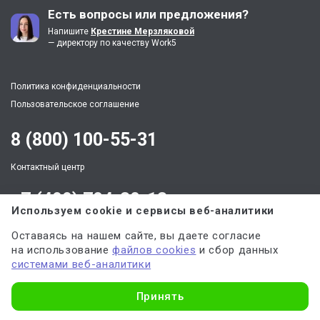
Есть вопросы или предложения?
Напишите
Крестине Мерзляковой
— директору по качеству Work5
Политика конфиденциальности
Пользовательское соглашение
8 (800) 100-55-31
Контактный центр
+7 (499) 704-30-13
Используем cookie и сервисы веб-аналитики
г. Москва
Оставаясь на нашем сайте, вы даете согласие
ул. Арбат, д. 35, офис 468, этаж 4
на использование
файлов cookies
и сбор данных
По будням: пн.-пт. c 9:00 до 21:00,
системами веб-аналитики
Выходные: суббота, воскресенье
Узнать стоимость
client@work5.ru
Принять