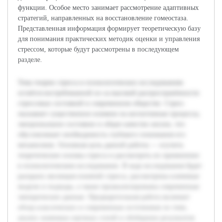
функции. Особое место занимает рассмотрение адаптивных
стратегий, направленных на восстановление гомеостаза.
Представленная информация формирует теоретическую базу
для понимания практических методик оценки и управления
стрессом, которые будут рассмотрены в последующем
разделе.
Тема теории стресса в психологических исследованиях
остаётся востребованной из-за высокой распространённости
стрессовых состояний в современном обществе. Стресс
оказывает существенное влияние на когнитивные процессы,
эмоциональное состояние и общее качество жизни, что
обусловливает необходимость глубокого понимания его
механизмов. Основная цель данной работы — изучить
теоретические основы стресса и рассмотреть их применение
в психологическом исследовании. В ходе исследования будет
раскрыта эволюция понятий стресса, рассмотрены ключевые
модели и подходы, а также проанализированы современные
эмпирические данные. Предварительная работа включает
обзор классических и современных источников по теме,
анализ значимых научных статей и обобщение результатов