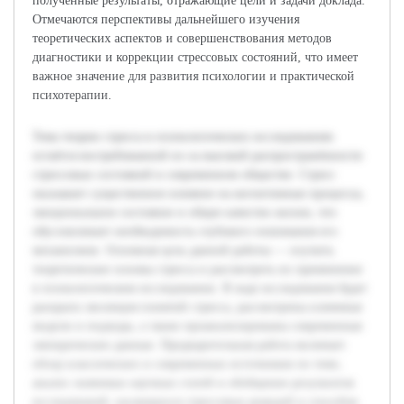
полученные результаты, отражающие цели и задачи доклада.
Отмечаются перспективы дальнейшего изучения
теоретических аспектов и совершенствования методов
диагностики и коррекции стрессовых состояний, что имеет
важное значение для развития психологии и практической
психотерапии.
Тема теории стресса в психологических исследованиях
остаётся востребованной из-за высокой распространённости
стрессовых состояний в современном обществе. Стресс
оказывает существенное влияние на когнитивные процессы,
эмоциональное состояние и общее качество жизни, что
обусловливает необходимость глубокого понимания его
механизмов. Основная цель данной работы — изучить
теоретические основы стресса и рассмотреть их применение
в психологическом исследовании. В ходе исследования будет
раскрыта эволюция понятий стресса, рассмотрены ключевые
модели и подходы, а также проанализированы современные
эмпирические данные. Предварительная работа включает
обзор классических и современных источников по теме,
анализ значимых научных статей и обобщение результатов
исследований, касающихся стрессовых реакций и способов