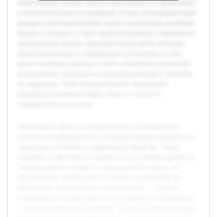
теоретические основы стресса и рассмотреть их применение
в психологическом исследовании. В ходе исследования будет
раскрыта эволюция понятий стресса, рассмотрены ключевые
модели и подходы, а также проанализированы современные
эмпирические данные. Предварительная работа включает
обзор классических и современных источников по теме,
анализ значимых научных статей и обобщение результатов
исследований, касающихся стрессовых реакций и способов
их коррекции. Такой подход позволит представить
комплексное видение теории стресса и её роли в
современной психологии.
Тема теории стресса в психологических исследованиях
остаётся востребованной из-за высокой распространённости
стрессовых состояний в современном обществе. Стресс
оказывает существенное влияние на когнитивные процессы,
эмоциональное состояние и общее качество жизни, что
обусловливает необходимость глубокого понимания его
механизмов. Основная цель данной работы — изучить
теоретические основы стресса и рассмотреть их применение
в психологическом исследовании. В ходе исследования будет