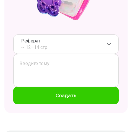
Реферат
~ 12–14 стр.
Создать