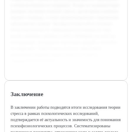
в психологическом исследовании. В ходе исследования будет
раскрыта эволюция понятий стресса, рассмотрены ключевые
модели и подходы, а также проанализированы современные
эмпирические данные. Предварительная работа включает
обзор классических и современных источников по теме,
анализ значимых научных статей и обобщение результатов
исследований, касающихся стрессовых реакций и способов
их коррекции. Такой подход позволит представить
комплексное видение теории стресса и её роли в
современной психологии.
Заключение
В заключении работы подводятся итоги исследования теории
стресса в рамках психологических исследований,
подтверждается её актуальность и значимость для понимания
психофизиологических процессов. Систематизированы