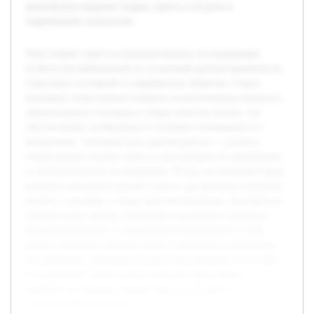
комплексное видение теории стресса и её роли в
современной психологии.
Тема теории стресса в психологических исследованиях
остаётся востребованной из-за высокой распространённости
стрессовых состояний в современном обществе. Стресс
оказывает существенное влияние на когнитивные процессы,
эмоциональное состояние и общее качество жизни, что
обусловливает необходимость глубокого понимания его
механизмов. Основная цель данной работы — изучить
теоретические основы стресса и рассмотреть их применение
в психологическом исследовании. В ходе исследования будет
раскрыта эволюция понятий стресса, рассмотрены ключевые
модели и подходы, а также проанализированы современные
эмпирические данные. Предварительная работа включает
обзор классических и современных источников по теме,
анализ значимых научных статей и обобщение результатов
исследований, касающихся стрессовых реакций и способов
их коррекции. Такой подход позволит представить
комплексное видение теории стресса и её роли в
современной психологии.