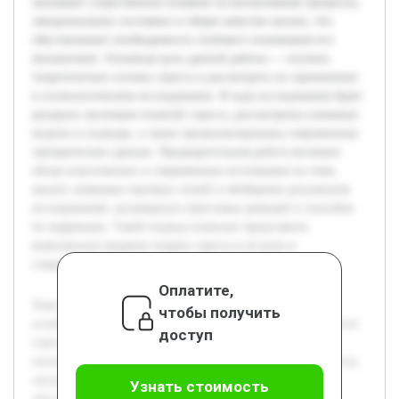
оказывает существенное влияние на когнитивные процессы,
эмоциональное состояние и общее качество жизни, что
обусловливает необходимость глубокого понимания его
механизмов. Основная цель данной работы — изучить
теоретические основы стресса и рассмотреть их применение
в психологическом исследовании. В ходе исследования будет
раскрыта эволюция понятий стресса, рассмотрены ключевые
модели и подходы, а также проанализированы современные
эмпирические данные. Предварительная работа включает
обзор классических и современных источников по теме,
анализ значимых научных статей и обобщение результатов
исследований, касающихся стрессовых реакций и способов
их коррекции. Такой подход позволит представить
комплексное видение теории стресса и её роли в
современной психологии.
Оплатите,
Тема теории стресса в психологических исследованиях
чтобы получить
остаётся востребованной из-за высокой распространённости
доступ
стрессовых состояний в современном обществе. Стресс
оказывает существенное влияние на когнитивные процессы,
эмоциональное состояние и общее качество жизни, что
Узнать стоимость
обусловливает необходимость глубокого понимания его