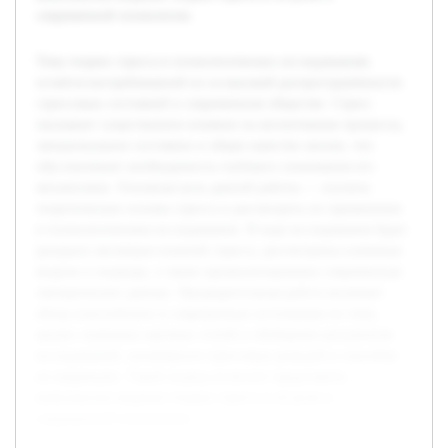
современной психологии.
Тема теории стресса в психологических исследованиях
остаётся востребованной из-за высокой распространённости
стрессовых состояний в современном обществе. Стресс
оказывает существенное влияние на когнитивные процессы,
эмоциональное состояние и общее качество жизни, что
обусловливает необходимость глубокого понимания его
механизмов. Основная цель данной работы — изучить
теоретические основы стресса и рассмотреть их применение
в психологическом исследовании. В ходе исследования будет
раскрыта эволюция понятий стресса, рассмотрены ключевые
модели и подходы, а также проанализированы современные
эмпирические данные. Предварительная работа включает
обзор классических и современных источников по теме,
анализ значимых научных статей и обобщение результатов
исследований, касающихся стрессовых реакций и способов
их коррекции. Такой подход позволит представить
комплексное видение теории стресса и её роли в
современной психологии.