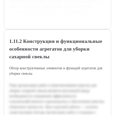
применения в сельском хозяйстве. Результаты исследования
помогут определить направления совершенствования
техники и методов работы при уборке сахарной свеклы.
1.11.2 Конструкция и функциональные
особенности агрегатов для уборки
сахарной свеклы
Обзор конструктивных элементов и функций агрегатов для
уборки свеклы.
Тема организации работ и комплектования агрегата для
уборки сахарной свеклы является актуальной ввиду
необходимости повышения эффективности
сельскохозяйственного производства и обеспечения качества
уборочных процессов. Цель курсовой работы — изучить
существующие методы организации работ и подходы к