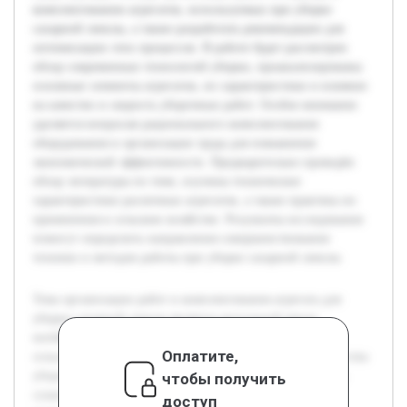
комплектованию агрегатов, используемых при уборке
сахарной свеклы, а также разработать рекомендации для
оптимизации этих процессов. В работе будет рассмотрен
обзор современных технологий уборки, проанализированы
основные элементы агрегатов, их характеристики и влияние
на качество и скорость уборочных работ. Особое внимание
уделяется вопросам рационального комплектования
оборудования и организации труда для повышения
экономической эффективности. Предварительно проведён
обзор литературы по теме, изучены технические
характеристики различных агрегатов, а также практика их
применения в сельском хозяйстве. Результаты исследования
помогут определить направления совершенствования
техники и методов работы при уборке сахарной свеклы.
Тема организации работ и комплектования агрегата для
уборки сахарной свеклы является актуальной ввиду
необходимости повышения эффективности
Оплатите,
сельскохозяйственного производства и обеспечения качества
уборочных процессов. Цель курсовой работы — изучить
чтобы получить
существующие методы организации работ и подходы к
доступ