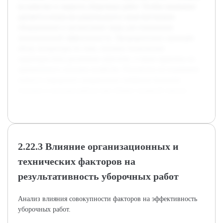
на качество и скорость уборочных работ. Особое внимание
уделяется вопросам рационального комплектования
оборудования и организации труда для повышения
экономической эффективности. Предварительно проведён
обзор литературы по теме, изучены технические
характеристики различных агрегатов, а также практика их
применения в сельском хозяйстве. Результаты исследования
помогут определить направления совершенствования
техники и методов работы при уборке сахарной свеклы.
2.22.3 Влияние организационных и
технических факторов на
результативность уборочных работ
Анализ влияния совокупности факторов на эффективность
уборочных работ.