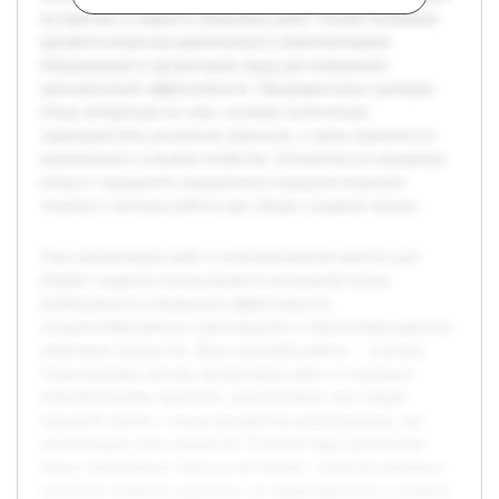
на качество и скорость уборочных работ. Особое внимание
уделяется вопросам рационального комплектования
оборудования и организации труда для повышения
экономической эффективности. Предварительно проведён
обзор литературы по теме, изучены технические
характеристики различных агрегатов, а также практика их
применения в сельском хозяйстве. Результаты исследования
помогут определить направления совершенствования
техники и методов работы при уборке сахарной свеклы.
Тема организации работ и комплектования агрегата для
уборки сахарной свеклы является актуальной ввиду
необходимости повышения эффективности
сельскохозяйственного производства и обеспечения качества
уборочных процессов. Цель курсовой работы — изучить
существующие методы организации работ и подходы к
комплектованию агрегатов, используемых при уборке
сахарной свеклы, а также разработать рекомендации для
оптимизации этих процессов. В работе будет рассмотрен
обзор современных технологий уборки, проанализированы
основные элементы агрегатов, их характеристики и влияние