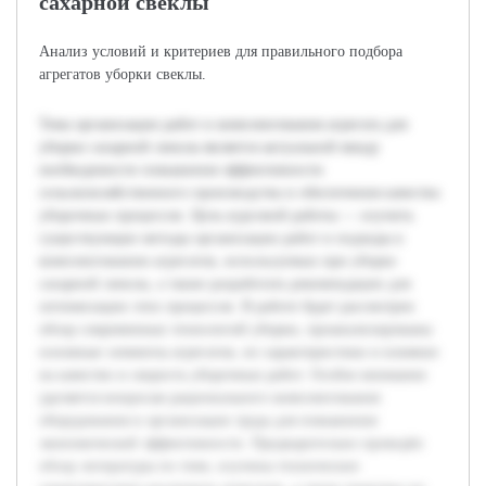
сахарной свеклы
Анализ условий и критериев для правильного подбора
агрегатов уборки свеклы.
Тема организации работ и комплектования агрегата для
уборки сахарной свеклы является актуальной ввиду
необходимости повышения эффективности
сельскохозяйственного производства и обеспечения качества
уборочных процессов. Цель курсовой работы — изучить
существующие методы организации работ и подходы к
комплектованию агрегатов, используемых при уборке
сахарной свеклы, а также разработать рекомендации для
оптимизации этих процессов. В работе будет рассмотрен
обзор современных технологий уборки, проанализированы
основные элементы агрегатов, их характеристики и влияние
на качество и скорость уборочных работ. Особое внимание
уделяется вопросам рационального комплектования
оборудования и организации труда для повышения
экономической эффективности. Предварительно проведён
обзор литературы по теме, изучены технические