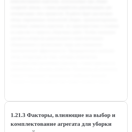
комплектованию агрегатов, используемых при уборке
сахарной свеклы, а также разработать рекомендации для
оптимизации этих процессов. В работе будет рассмотрен
обзор современных технологий уборки, проанализированы
основные элементы агрегатов, их характеристики и влияние
на качество и скорость уборочных работ. Особое внимание
уделяется вопросам рационального комплектования
оборудования и организации труда для повышения
экономической эффективности. Предварительно проведён
обзор литературы по теме, изучены технические
характеристики различных агрегатов, а также практика их
применения в сельском хозяйстве. Результаты исследования
помогут определить направления совершенствования
техники и методов работы при уборке сахарной свеклы.
1.21.3 Факторы, влияющие на выбор и
комплектование агрегата для уборки