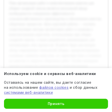
Тема организации работ и комплектования агрегата для
уборки сахарной свеклы является актуальной ввиду
необходимости повышения эффективности
сельскохозяйственного производства и обеспечения качества
уборочных процессов. Цель курсовой работы — изучить
существующие методы организации работ и подходы к
комплектованию агрегатов, используемых при уборке
сахарной свеклы, а также разработать рекомендации для
оптимизации этих процессов. В работе будет рассмотрен
обзор современных технологий уборки, проанализированы
основные элементы агрегатов, их характеристики и влияние
на качество и скорость уборочных работ. Особое внимание
уделяется вопросам рационального комплектования
оборудования и организации труда для повышения
Используем cookie и сервисы веб-аналитики
экономической эффективности. Предварительно проведён
обзор литературы по теме, изучены технические
Оставаясь на нашем сайте, вы даете согласие
на использование
характеристики различных агрегатов, а также практика их
файлов cookies
и сбор данных
системами веб-аналитики
применения в сельском хозяйстве. Результаты исследования
помогут определить направления совершенствования
Узнать стоимость
техники и методов работы при уборке сахарной свеклы.
Принять