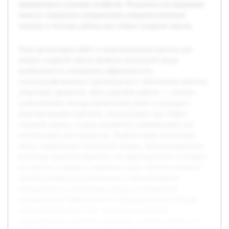
применения в сельском хозяйстве. Результаты исследования
помогут определить направления совершенствования
техники и методов работы при уборке сахарной свеклы.
Тема организации работ и комплектования агрегата для
уборки сахарной свеклы является актуальной ввиду
необходимости повышения эффективности
сельскохозяйственного производства и обеспечения качества
уборочных процессов. Цель курсовой работы — изучить
существующие методы организации работ и подходы к
комплектованию агрегатов, используемых при уборке
сахарной свеклы, а также разработать рекомендации для
оптимизации этих процессов. В работе будет рассмотрен
обзор современных технологий уборки, проанализированы
основные элементы агрегатов, их характеристики и влияние
на качество и скорость уборочных работ. Особое внимание
уделяется вопросам рационального комплектования
оборудования и организации труда для повышения
экономической эффективности. Предварительно проведён
обзор литературы по теме, изучены технические
характеристики различных агрегатов, а также практика их