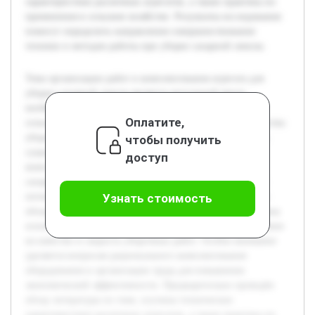
характеристики различных агрегатов, а также практика их
применения в сельском хозяйстве. Результаты исследования
помогут определить направления совершенствования
техники и методов работы при уборке сахарной свеклы.
Тема организации работ и комплектования агрегата для
уборки сахарной свеклы является актуальной ввиду
необходимости повышения эффективности
Оплатите,
сельскохозяйственного производства и обеспечения качества
уборочных процессов. Цель курсовой работы — изучить
чтобы получить
существующие методы организации работ и подходы к
доступ
комплектованию агрегатов, используемых при уборке
сахарной свеклы, а также разработать рекомендации для
оптимизации этих процессов. В работе будет рассмотрен
Узнать стоимость
обзор современных технологий уборки, проанализированы
основные элементы агрегатов, их характеристики и влияние
на качество и скорость уборочных работ. Особое внимание
уделяется вопросам рационального комплектования
оборудования и организации труда для повышения
экономической эффективности. Предварительно проведён
обзор литературы по теме, изучены технические
характеристики различных агрегатов, а также практика их