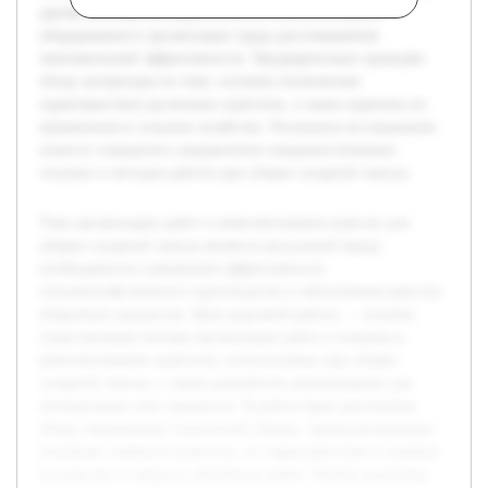
уделяется вопросам рационального комплектования
оборудования и организации труда для повышения
экономической эффективности. Предварительно проведён
обзор литературы по теме, изучены технические
характеристики различных агрегатов, а также практика их
применения в сельском хозяйстве. Результаты исследования
помогут определить направления совершенствования
техники и методов работы при уборке сахарной свеклы.
Тема организации работ и комплектования агрегата для
уборки сахарной свеклы является актуальной ввиду
необходимости повышения эффективности
сельскохозяйственного производства и обеспечения качества
уборочных процессов. Цель курсовой работы — изучить
существующие методы организации работ и подходы к
комплектованию агрегатов, используемых при уборке
сахарной свеклы, а также разработать рекомендации для
оптимизации этих процессов. В работе будет рассмотрен
обзор современных технологий уборки, проанализированы
основные элементы агрегатов, их характеристики и влияние
на качество и скорость уборочных работ. Особое внимание