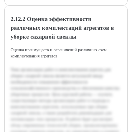
2.12.2 Оценка эффективности
различных комплектаций агрегатов в
уборке сахарной свеклы
Оценка преимуществ и ограничений различных схем
комплектования агрегатов.
Тема организации работ и комплектования агрегата для
уборки сахарной свеклы является актуальной ввиду
необходимости повышения эффективности
сельскохозяйственного производства и обеспечения качества
уборочных процессов. Цель курсовой работы — изучить
существующие методы организации работ и подходы к
комплектованию агрегатов, используемых при уборке
сахарной свеклы, а также разработать рекомендации для
оптимизации этих процессов. В работе будет рассмотрен
обзор современных технологий уборки, проанализированы
основные элементы агрегатов, их характеристики и влияние