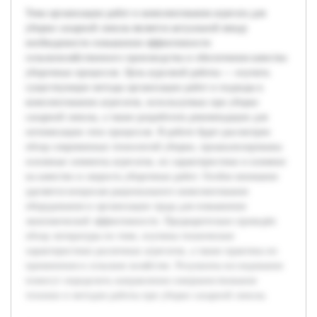
Тема организации работ и комплектования агрегата для
уборки сахарной свеклы является актуальной ввиду
необходимости повышения эффективности
сельскохозяйственного производства и обеспечения качества
уборочных процессов. Цель курсовой работы — изучить
существующие методы организации работ и подходы к
комплектованию агрегатов, используемых при уборке
сахарной свеклы, а также разработать рекомендации для
оптимизации этих процессов. В работе будет рассмотрен
обзор современных технологий уборки, проанализированы
основные элементы агрегатов, их характеристики и влияние
на качество и скорость уборочных работ. Особое внимание
уделяется вопросам рационального комплектования
оборудования и организации труда для повышения
экономической эффективности. Предварительно проведён
обзор литературы по теме, изучены технические
характеристики различных агрегатов, а также практика их
применения в сельском хозяйстве. Результаты исследования
помогут определить направления совершенствования
техники и методов работы при уборке сахарной свеклы.