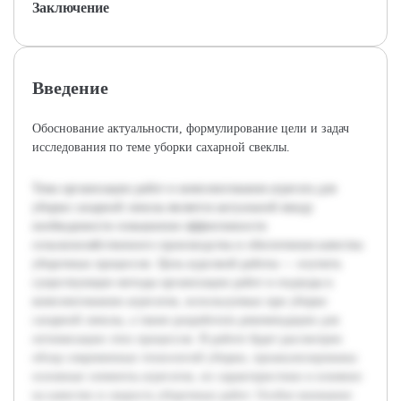
Заключение
Введение
Обоснование актуальности, формулирование цели и задач
исследования по теме уборки сахарной свеклы.
Тема организации работ и комплектования агрегата для
уборки сахарной свеклы является актуальной ввиду
необходимости повышения эффективности
сельскохозяйственного производства и обеспечения качества
уборочных процессов. Цель курсовой работы — изучить
существующие методы организации работ и подходы к
комплектованию агрегатов, используемых при уборке
сахарной свеклы, а также разработать рекомендации для
оптимизации этих процессов. В работе будет рассмотрен
обзор современных технологий уборки, проанализированы
основные элементы агрегатов, их характеристики и влияние
на качество и скорость уборочных работ. Особое внимание