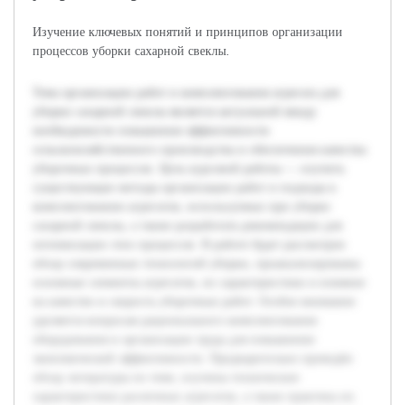
Изучение ключевых понятий и принципов организации
процессов уборки сахарной свеклы.
Тема организации работ и комплектования агрегата для
уборки сахарной свеклы является актуальной ввиду
необходимости повышения эффективности
сельскохозяйственного производства и обеспечения качества
уборочных процессов. Цель курсовой работы — изучить
существующие методы организации работ и подходы к
комплектованию агрегатов, используемых при уборке
сахарной свеклы, а также разработать рекомендации для
оптимизации этих процессов. В работе будет рассмотрен
обзор современных технологий уборки, проанализированы
основные элементы агрегатов, их характеристики и влияние
на качество и скорость уборочных работ. Особое внимание
уделяется вопросам рационального комплектования
оборудования и организации труда для повышения
экономической эффективности. Предварительно проведён
обзор литературы по теме, изучены технические
характеристики различных агрегатов, а также практика их