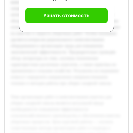
комплектованию агрегатов, используемых при уборке
сахарной свеклы, а также разработать рекомендации для
оптимизации этих процессов. В работе будет рассмотрен
Узнать стоимость
обзор современных технологий уборки, проанализированы
основные элементы агрегатов, их характеристики и влияние
на качество и скорость уборочных работ. Особое внимание
уделяется вопросам рационального комплектования
оборудования и организации труда для повышения
экономической эффективности. Предварительно проведён
обзор литературы по теме, изучены технические
характеристики различных агрегатов, а также практика их
применения в сельском хозяйстве. Результаты исследования
помогут определить направления совершенствования
техники и методов работы при уборке сахарной свеклы.
Тема организации работ и комплектования агрегата для
уборки сахарной свеклы является актуальной ввиду
необходимости повышения эффективности
сельскохозяйственного производства и обеспечения качества
уборочных процессов. Цель курсовой работы — изучить
существующие методы организации работ и подходы к