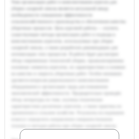
Тема организации работ и комплектования агрегата для
уборки сахарной свеклы является актуальной ввиду
необходимости повышения эффективности
сельскохозяйственного производства и обеспечения качества
уборочных процессов. Цель курсовой работы — изучить
существующие методы организации работ и подходы к
комплектованию агрегатов, используемых при уборке
сахарной свеклы, а также разработать рекомендации для
оптимизации этих процессов. В работе будет рассмотрен
обзор современных технологий уборки, проанализированы
основные элементы агрегатов, их характеристики и влияние
на качество и скорость уборочных работ. Особое внимание
уделяется вопросам рационального комплектования
оборудования и организации труда для повышения
экономической эффективности. Предварительно проведён
обзор литературы по теме, изучены технические
характеристики различных агрегатов, а также практика их
применения в сельском хозяйстве. Результаты исследования
помогут определить направления совершенствования
техники и методов работы при уборке сахарной свеклы.