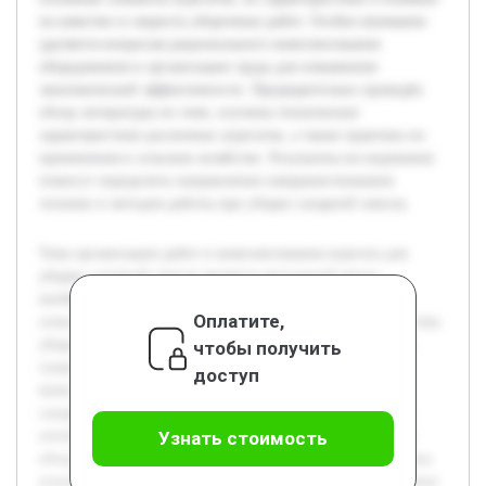
на качество и скорость уборочных работ. Особое внимание
уделяется вопросам рационального комплектования
оборудования и организации труда для повышения
экономической эффективности. Предварительно проведён
обзор литературы по теме, изучены технические
характеристики различных агрегатов, а также практика их
применения в сельском хозяйстве. Результаты исследования
помогут определить направления совершенствования
техники и методов работы при уборке сахарной свеклы.
Тема организации работ и комплектования агрегата для
уборки сахарной свеклы является актуальной ввиду
необходимости повышения эффективности
Оплатите,
сельскохозяйственного производства и обеспечения качества
уборочных процессов. Цель курсовой работы — изучить
чтобы получить
существующие методы организации работ и подходы к
доступ
комплектованию агрегатов, используемых при уборке
сахарной свеклы, а также разработать рекомендации для
оптимизации этих процессов. В работе будет рассмотрен
Узнать стоимость
обзор современных технологий уборки, проанализированы
основные элементы агрегатов, их характеристики и влияние