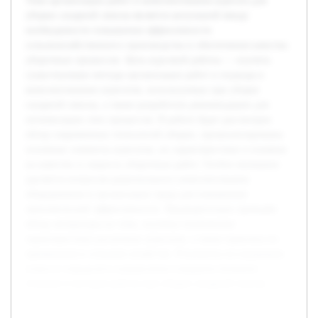
Тема организации работ и комплектования агрегата для
уборки сахарной свеклы является актуальной ввиду
необходимости повышения эффективности
сельскохозяйственного производства и обеспечения качества
уборочных процессов. Цель курсовой работы — изучить
существующие методы организации работ и подходы к
комплектованию агрегатов, используемых при уборке
сахарной свеклы, а также разработать рекомендации для
оптимизации этих процессов. В работе будет рассмотрен
обзор современных технологий уборки, проанализированы
основные элементы агрегатов, их характеристики и влияние
на качество и скорость уборочных работ. Особое внимание
уделяется вопросам рационального комплектования
оборудования и организации труда для повышения
экономической эффективности. Предварительно проведён
обзор литературы по теме, изучены технические
характеристики различных агрегатов, а также практика их
применения в сельском хозяйстве. Результаты исследования
помогут определить направления совершенствования
техники и методов работы при уборке сахарной свеклы.