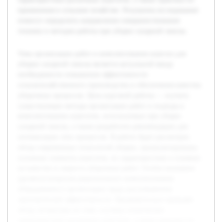
применения в сельском хозяйстве. Результаты исследования
помогут определить направления совершенствования
техники и методов работы при уборке сахарной свеклы.
Тема организации работ и комплектования агрегата для
уборки сахарной свеклы является актуальной ввиду
необходимости повышения эффективности
сельскохозяйственного производства и обеспечения качества
уборочных процессов. Цель курсовой работы — изучить
существующие методы организации работ и подходы к
комплектованию агрегатов, используемых при уборке
сахарной свеклы, а также разработать рекомендации для
оптимизации этих процессов. В работе будет рассмотрен
обзор современных технологий уборки, проанализированы
основные элементы агрегатов, их характеристики и влияние
на качество и скорость уборочных работ. Особое внимание
уделяется вопросам рационального комплектования
оборудования и организации труда для повышения
экономической эффективности. Предварительно проведён
обзор литературы по теме, изучены технические
характеристики различных агрегатов, а также практика их