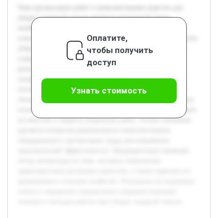
Тема организации работ и комплектования агрегата для
уборки сахарной свеклы является актуальной ввиду
необходимости повышения эффективности
Оплатите,
сельскохозяйственного производства и обеспечения качества
уборочных процессов. Цель курсовой работы — изучить
чтобы получить
существующие методы организации работ и подходы к
доступ
комплектованию агрегатов, используемых при уборке
сахарной свеклы, а также разработать рекомендации для
оптимизации этих процессов. В работе будет рассмотрен
Узнать стоимость
обзор современных технологий уборки, проанализированы
основные элементы агрегатов, их характеристики и влияние
на качество и скорость уборочных работ. Особое внимание
уделяется вопросам рационального комплектования
оборудования и организации труда для повышения
экономической эффективности. Предварительно проведён
обзор литературы по теме, изучены технические
характеристики различных агрегатов, а также практика их
применения в сельском хозяйстве. Результаты исследования
помогут определить направления совершенствования
техники и методов работы при уборке сахарной свеклы.