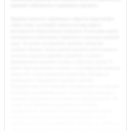
правовой стабильности и социального прогресса.
Правовые ценности современного общества представляют
собой основу, на которой строится система права и
регулируются общественные отношения. В настоящее время
наблюдаются значительные изменения в социально-правовой
среде, что делает исследование правовых ценностей
особенно важным. Целью данной курсовой работы является
изучение сущности правовых ценностей, их роли в
формировании правовой системы и обществе в целом. В
работе будет рассмотрено понятие и классификация правовых
ценностей, а также приведены конкретные примеры их
проявления в современной правовой практике.
Предварительно была проведена обзорная работа по научной
литературе, включающая анализ теоретических подходов к
правовым ценностям и их влиянию на законодательство. На
основе этого материала сформированы основные
направления исследования. В результате курсовой работы
ожидается получить целостное представление о месте
правовых ценностей в современном обществе, их значении и
перспективах развития, что позволит понять их важность для