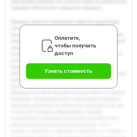
перспективах развития, что позволит понять их важность для
правовой стабильности и социального прогресса.
Правовые ценности современного общества представляют
собой основу, на которой строится система права и
регулируются общественные отношения. В настоящее время
Оплатите,
наблюдаются значительные изменения в социально-правовой
чтобы получить
среде, что делает исследование правовых ценностей
доступ
особенно важным. Целью данной курсовой работы является
изучение сущности правовых ценностей, их роли в
формировании правовой системы и обществе в целом. В
Узнать стоимость
работе будет рассмотрено понятие и классификация правовых
ценностей, а также приведены конкретные примеры их
проявления в современной правовой практике.
Предварительно была проведена обзорная работа по научной
литературе, включающая анализ теоретических подходов к
правовым ценностям и их влиянию на законодательство. На
основе этого материала сформированы основные
направления исследования. В результате курсовой работы
ожидается получить целостное представление о месте
правовых ценностей в современном обществе, их значении и