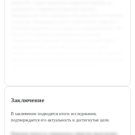
ценностей, а также приведены конкретные примеры их
проявления в современной правовой практике.
Предварительно была проведена обзорная работа по научной
литературе, включающая анализ теоретических подходов к
правовым ценностям и их влиянию на законодательство. На
основе этого материала сформированы основные
направления исследования. В результате курсовой работы
ожидается получить целостное представление о месте
правовых ценностей в современном обществе, их значении и
перспективах развития, что позволит понять их важность для
правовой стабильности и социального прогресса.
Заключение
В заключении подводятся итоги исследования,
подтверждается его актуальность и достигнутые цели.
Правовые ценности современного общества представляют