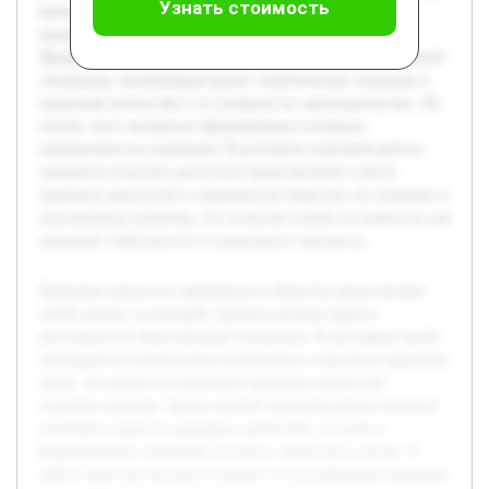
Узнать стоимость
ценностей, а также приведены конкретные примеры их
проявления в современной правовой практике.
Предварительно была проведена обзорная работа по научной
литературе, включающая анализ теоретических подходов к
правовым ценностям и их влиянию на законодательство. На
основе этого материала сформированы основные
направления исследования. В результате курсовой работы
ожидается получить целостное представление о месте
правовых ценностей в современном обществе, их значении и
перспективах развития, что позволит понять их важность для
правовой стабильности и социального прогресса.
Правовые ценности современного общества представляют
собой основу, на которой строится система права и
регулируются общественные отношения. В настоящее время
наблюдаются значительные изменения в социально-правовой
среде, что делает исследование правовых ценностей
особенно важным. Целью данной курсовой работы является
изучение сущности правовых ценностей, их роли в
формировании правовой системы и обществе в целом. В
работе будет рассмотрено понятие и классификация правовых