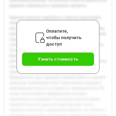
перспективах развития, что позволит понять их важность для
правовой стабильности и социального прогресса.
Правовые ценности современного общества представляют
собой основу, на которой строится система права и
регулируются общественные отношения. В настоящее время
Оплатите,
наблюдаются значительные изменения в социально-правовой
чтобы получить
среде, что делает исследование правовых ценностей
доступ
особенно важным. Целью данной курсовой работы является
изучение сущности правовых ценностей, их роли в
формировании правовой системы и обществе в целом. В
Узнать стоимость
работе будет рассмотрено понятие и классификация правовых
ценностей, а также приведены конкретные примеры их
проявления в современной правовой практике.
Предварительно была проведена обзорная работа по научной
литературе, включающая анализ теоретических подходов к
правовым ценностям и их влиянию на законодательство. На
основе этого материала сформированы основные
направления исследования. В результате курсовой работы
ожидается получить целостное представление о месте
правовых ценностей в современном обществе, их значении и
перспективах развития, что позволит понять их важность для