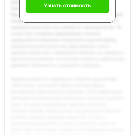
ценностей, а также приведены конкретные примеры их
Узнать стоимость
проявления в современной правовой практике.
Предварительно была проведена обзорная работа по научной
литературе, включающая анализ теоретических подходов к
правовым ценностям и их влиянию на законодательство. На
основе этого материала сформированы основные
направления исследования. В результате курсовой работы
ожидается получить целостное представление о месте
правовых ценностей в современном обществе, их значении и
перспективах развития, что позволит понять их важность для
правовой стабильности и социального прогресса.
Правовые ценности современного общества представляют
собой основу, на которой строится система права и
регулируются общественные отношения. В настоящее время
наблюдаются значительные изменения в социально-правовой
среде, что делает исследование правовых ценностей
особенно важным. Целью данной курсовой работы является
изучение сущности правовых ценностей, их роли в
формировании правовой системы и обществе в целом. В
работе будет рассмотрено понятие и классификация правовых