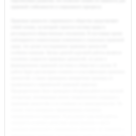
перспективах развития, что позволит понять их важность для
правовой стабильности и социального прогресса.
Правовые ценности современного общества представляют
собой основу, на которой строится система права и
регулируются общественные отношения. В настоящее время
наблюдаются значительные изменения в социально-правовой
среде, что делает исследование правовых ценностей
особенно важным. Целью данной курсовой работы является
изучение сущности правовых ценностей, их роли в
формировании правовой системы и обществе в целом. В
работе будет рассмотрено понятие и классификация правовых
ценностей, а также приведены конкретные примеры их
проявления в современной правовой практике.
Предварительно была проведена обзорная работа по научной
литературе, включающая анализ теоретических подходов к
правовым ценностям и их влиянию на законодательство. На
основе этого материала сформированы основные
направления исследования. В результате курсовой работы
ожидается получить целостное представление о месте
правовых ценностей в современном обществе, их значении и
перспективах развития, что позволит понять их важность для