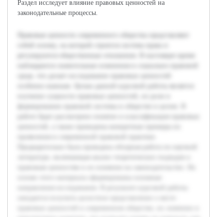
Раздел исследует влияние правовых ценностей на
законодательные процессы.
Правовые ценности современного общества представляют
собой основу, на которой строится система права и
регулируются общественные отношения. В настоящее время
наблюдаются значительные изменения в социально-правовой
среде, что делает исследование правовых ценностей
особенно важным. Целью данной курсовой работы является
изучение сущности правовых ценностей, их роли в
формировании правовой системы и обществе в целом. В
работе будет рассмотрено понятие и классификация правовых
ценностей, а также приведены конкретные примеры их
проявления в современной правовой практике.
Предварительно была проведена обзорная работа по научной
литературе, включающая анализ теоретических подходов к
правовым ценностям и их влиянию на законодательство. На
основе этого материала сформированы основные
направления исследования. В результате курсовой работы
ожидается получить целостное представление о месте
правовых ценностей в современном обществе, их значении и