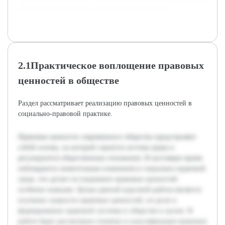
правовой стабильности и социального прогресса.
2.1Практическое воплощение правовых
ценностей в обществе
Раздел рассматривает реализацию правовых ценностей в
социально-правовой практике.
Правовые ценности современного общества представляют
собой основу, на которой строится система права и
регулируются общественные отношения. В настоящее время
наблюдаются значительные изменения в социально-правовой
среде, что делает исследование правовых ценностей
особенно важным. Целью данной курсовой работы является
изучение сущности правовых ценностей, их роли в
формировании правовой системы и обществе в целом. В
работе будет рассмотрено понятие и классификация правовых