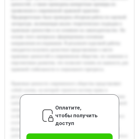
ценностей, а также приведены конкретные примеры их
проявления в современной правовой практике.
Предварительно была проведена обзорная работа по научной
литературе, включающая анализ теоретических подходов к
правовым ценностям и их влиянию на законодательство. На
основе этого материала сформированы основные
направления исследования. В результате курсовой работы
ожидается получить целостное представление о месте
правовых ценностей в современном обществе, их значении и
перспективах развития, что позволит понять их важность для
правовой стабильности и социального прогресса.
Правовые ценности современного общества представляют
собой основу, на которой строится система права и
регулируются общественные отношения. В настоящее время
наблюдаются значительные изменения в социально-правовой
Оплатите,
среде, что делает исследование правовых ценностей
чтобы получить
особенно важным. Целью данной курсовой работы является
доступ
изучение сущности правовых ценностей, их роли в
формировании правовой системы и обществе в целом. В
работе будет рассмотрено понятие и классификация правовых