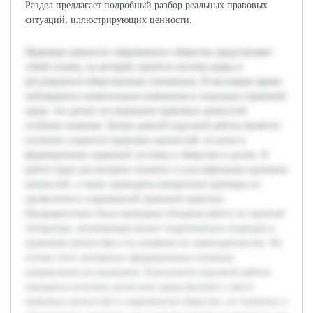
Раздел предлагает подробный разбор реальных правовых
ситуаций, иллюстрирующих ценности.
Правовые ценности современного общества представляют
собой основу, на которой строится система права и
регулируются общественные отношения. В настоящее время
наблюдаются значительные изменения в социально-правовой
среде, что делает исследование правовых ценностей
особенно важным. Целью данной курсовой работы является
изучение сущности правовых ценностей, их роли в
формировании правовой системы и обществе в целом. В
работе будет рассмотрено понятие и классификация правовых
ценностей, а также приведены конкретные примеры их
проявления в современной правовой практике.
Предварительно была проведена обзорная работа по научной
литературе, включающая анализ теоретических подходов к
правовым ценностям и их влиянию на законодательство. На
основе этого материала сформированы основные
направления исследования. В результате курсовой работы
ожидается получить целостное представление о месте
правовых ценностей в современном обществе, их значении и