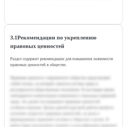
правовой стабильности и социального прогресса.
3.1Рекомендации по укреплению
правовых ценностей
Раздел содержит рекомендации для повышения значимости
правовых ценностей в обществе.
Правовые ценности современного общества представляют
собой основу, на которой строится система права и
регулируются общественные отношения. В настоящее время
наблюдаются значительные изменения в социально-правовой
среде, что делает исследование правовых ценностей
особенно важным. Целью данной курсовой работы является
изучение сущности правовых ценностей, их роли в
формировании правовой системы и обществе в целом. В
работе будет рассмотрено понятие и классификация правовых