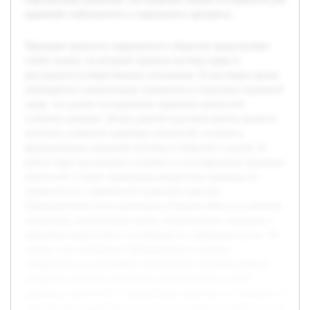
правовой стабильности и социального прогресса.
Правовые ценности современного общества представляют
собой основу, на которой строится система права и
регулируются общественные отношения. В настоящее время
наблюдаются значительные изменения в социально-правовой
среде, что делает исследование правовых ценностей
особенно важным. Целью данной курсовой работы является
изучение сущности правовых ценностей, их роли в
формировании правовой системы и обществе в целом. В
работе будет рассмотрено понятие и классификация правовых
ценностей, а также приведены конкретные примеры их
проявления в современной правовой практике.
Предварительно была проведена обзорная работа по научной
литературе, включающая анализ теоретических подходов к
правовым ценностям и их влиянию на законодательство. На
основе этого материала сформированы основные
направления исследования. В результате курсовой работы
ожидается получить целостное представление о месте
правовых ценностей в современном обществе, их значении и
перспективах развития, что позволит понять их важность для