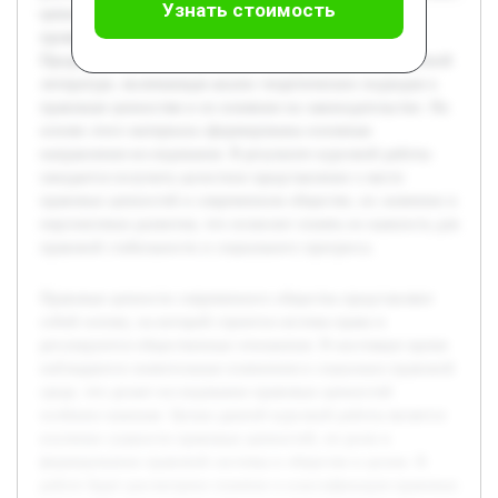
Узнать стоимость
ценностей, а также приведены конкретные примеры их
проявления в современной правовой практике.
Предварительно была проведена обзорная работа по научной
литературе, включающая анализ теоретических подходов к
правовым ценностям и их влиянию на законодательство. На
основе этого материала сформированы основные
направления исследования. В результате курсовой работы
ожидается получить целостное представление о месте
правовых ценностей в современном обществе, их значении и
перспективах развития, что позволит понять их важность для
правовой стабильности и социального прогресса.
Правовые ценности современного общества представляют
собой основу, на которой строится система права и
регулируются общественные отношения. В настоящее время
наблюдаются значительные изменения в социально-правовой
среде, что делает исследование правовых ценностей
особенно важным. Целью данной курсовой работы является
изучение сущности правовых ценностей, их роли в
формировании правовой системы и обществе в целом. В
работе будет рассмотрено понятие и классификация правовых