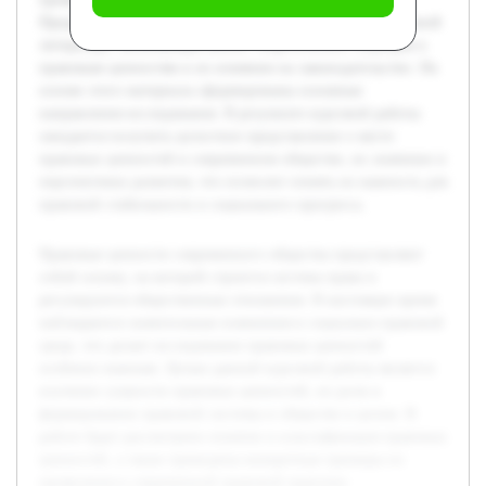
Предварительно была проведена обзорная работа по научной
литературе, включающая анализ теоретических подходов к
правовым ценностям и их влиянию на законодательство. На
основе этого материала сформированы основные
направления исследования. В результате курсовой работы
ожидается получить целостное представление о месте
правовых ценностей в современном обществе, их значении и
перспективах развития, что позволит понять их важность для
правовой стабильности и социального прогресса.
Правовые ценности современного общества представляют
собой основу, на которой строится система права и
регулируются общественные отношения. В настоящее время
наблюдаются значительные изменения в социально-правовой
среде, что делает исследование правовых ценностей
особенно важным. Целью данной курсовой работы является
изучение сущности правовых ценностей, их роли в
формировании правовой системы и обществе в целом. В
работе будет рассмотрено понятие и классификация правовых
ценностей, а также приведены конкретные примеры их
проявления в современной правовой практике.