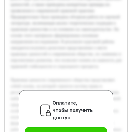
ценностей, а также приведены конкретные примеры их
проявления в современной правовой практике.
Предварительно была проведена обзорная работа по научной
литературе, включающая анализ теоретических подходов к
правовым ценностям и их влиянию на законодательство. На
основе этого материала сформированы основные
направления исследования. В результате курсовой работы
ожидается получить целостное представление о месте
правовых ценностей в современном обществе, их значении и
перспективах развития, что позволит понять их важность для
правовой стабильности и социального прогресса.
Правовые ценности современного общества представляют
собой основу, на которой строится система права и
регулируются общественные отношения. В настоящее время
наблюдаются значительные изменения в социально-правовой
Оплатите,
среде, что делает исследование правовых ценностей
чтобы получить
особенно важным. Целью данной курсовой работы является
доступ
изучение сущности правовых ценностей, их роли в
формировании правовой системы и обществе в целом. В
работе будет рассмотрено понятие и классификация правовых