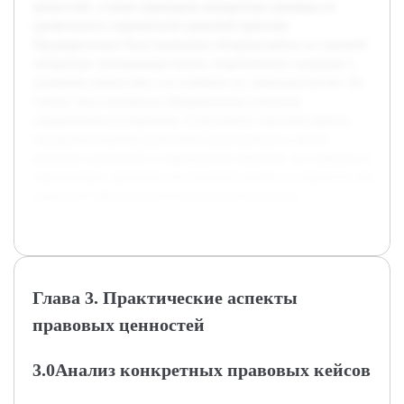
ценностей, а также приведены конкретные примеры их
проявления в современной правовой практике.
Предварительно была проведена обзорная работа по научной
литературе, включающая анализ теоретических подходов к
правовым ценностям и их влиянию на законодательство. На
основе этого материала сформированы основные
направления исследования. В результате курсовой работы
ожидается получить целостное представление о месте
правовых ценностей в современном обществе, их значении и
перспективах развития, что позволит понять их важность для
правовой стабильности и социального прогресса.
Глава 3. Практические аспекты
правовых ценностей
3.0Анализ конкретных правовых кейсов