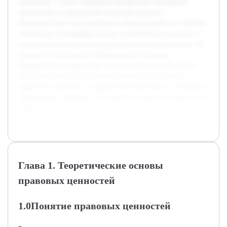
ценностей, а также приведены конкретные примеры их
проявления в современной правовой практике.
Предварительно была проведена обзорная работа по научной
литературе, включающая анализ теоретических подходов к
правовым ценностям и их влиянию на законодательство. На
основе этого материала сформированы основные
направления исследования. В результате курсовой работы
ожидается получить целостное представление о месте
правовых ценностей в современном обществе, их значении и
перспективах развития, что позволит понять их важность для
правовой стабильности и социального прогресса.
Глава 1. Теоретические основы
правовых ценностей
1.0Понятие правовых ценностей