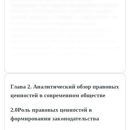
Предварительно была проведена обзорная работа по научной
литературе, включающая анализ теоретических подходов к
правовым ценностям и их влиянию на законодательство. На
основе этого материала сформированы основные
направления исследования. В результате курсовой работы
ожидается получить целостное представление о месте
правовых ценностей в современном обществе, их значении и
перспективах развития, что позволит понять их важность для
правовой стабильности и социального прогресса.
Глава 2. Аналитический обзор правовых
ценностей в современном обществе
2.0Роль правовых ценностей в
формировании законодательства