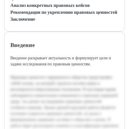
Анализ конкретных правовых кейсов
Рекомендации по укреплению правовых ценностей
Заключение
Введение
Введение раскрывает актуальность и формулирует цели и
задачи исследования по правовым ценностям.
Правовые ценности современного общества представляют
собой основу, на которой строится система права и
регулируются общественные отношения. В настоящее время
наблюдаются значительные изменения в социально-правовой
среде, что делает исследование правовых ценностей
особенно важным. Целью данной курсовой работы является
изучение сущности правовых ценностей, их роли в
формировании правовой системы и обществе в целом. В
работе будет рассмотрено понятие и классификация правовых