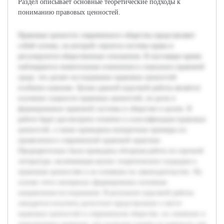
Раздел описывает основные теоретические подходы к
пониманию правовых ценностей.
Правовые ценности современного общества представляют
собой основу, на которой строится система права и
регулируются общественные отношения. В настоящее время
наблюдаются значительные изменения в социально-правовой
среде, что делает исследование правовых ценностей
особенно важным. Целью данной курсовой работы является
изучение сущности правовых ценностей, их роли в
формировании правовой системы и обществе в целом. В
работе будет рассмотрено понятие и классификация правовых
ценностей, а также приведены конкретные примеры их
проявления в современной правовой практике.
Предварительно была проведена обзорная работа по научной
литературе, включающая анализ теоретических подходов к
правовым ценностям и их влиянию на законодательство. На
основе этого материала сформированы основные
направления исследования. В результате курсовой работы
ожидается получить целостное представление о месте
правовых ценностей в современном обществе, их значении и