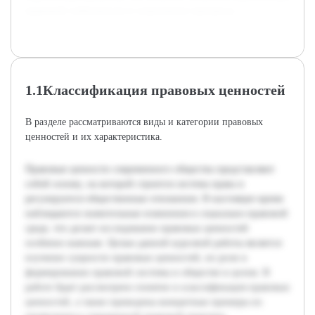
правовой стабильности и социального прогресса.
1.1Классификация правовых ценностей
В разделе рассматриваются виды и категории правовых
ценностей и их характеристика.
Правовые ценности современного общества представляют
собой основу, на которой строится система права и
регулируются общественные отношения. В настоящее время
наблюдаются значительные изменения в социально-правовой
среде, что делает исследование правовых ценностей
особенно важным. Целью данной курсовой работы является
изучение сущности правовых ценностей, их роли в
формировании правовой системы и обществе в целом. В
работе будет рассмотрено понятие и классификация правовых
ценностей, а также приведены конкретные примеры их