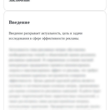
Заключение
Введение
Введение раскрывает актуальность, цель и задачи
исследования в сфере эффективности рекламы.
Актуальность темы рекламных метрик обусловлена
необходимостью точной и объективной оценки результата
рекламных кампаний. В современных условиях высокой
конкуренции предприятия стремятся минимизировать
затраты и максимизировать эффект от рекламы, что требует
использования надежных инструментов измерения
эффективности. Целью данной курсовой работы является
изучение и систематизация основных метрик, применяемых
для оценки успешности рекламных кампаний. В работе будет
раскрыт теоретический базис маркетинговых показателей, а
также рассмотрены самые распространённые метрики,
используемые практиками. Предварительно проведён анализ