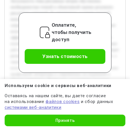
Актуальность темы рекламных метрик обусловлена
необходимостью точной и объективной оценки результата
рекламных кампаний. В современных условиях высокой
конкуренции предприятия стремятся минимизировать
Оплатите,
затраты и максимизировать эффект от рекламы, что требует
чтобы получить
использования надежных инструментов измерения
эффективности. Целью данной курсовой работы является
доступ
изучение и систематизация основных метрик, применяемых
для оценки успешности рекламных кампаний. В работе будет
Узнать стоимость
раскрыт теоретический базис маркетинговых показателей, а
также рассмотрены самые распространённые метрики,
используемые практиками. Предварительно проведён анализ
профильной литературы и современных исследований в
области маркетинга. Кроме того, рассмотрены реальные
Используем cookie и сервисы веб-аналитики
примеры применения метрик для оценки эффективности
рекламных мероприятий в различных отраслях. Результаты
Оставаясь на нашем сайте, вы даете согласие
исследования позволят понять, как различные показатели
на использование
файлов cookies
и сбор данных
влияют на принятие решений и оптимизацию рекламных
системами веб-аналитики
стратегий.
Узнать стоимость
Принять
Актуальность темы рекламных метрик обусловлена