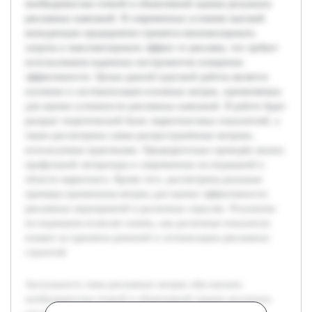
необходимостью точной и объективной оценки результата
рекламных кампаний. В современных условиях высокой
конкуренции предприятия стремятся минимизировать
затраты и максимизировать эффект от рекламы, что требует
использования надежных инструментов измерения
эффективности. Целью данной курсовой работы является
изучение и систематизация основных метрик, применяемых
для оценки успешности рекламных кампаний. В работе будет
раскрыт теоретический базис маркетинговых показателей, а
также рассмотрены самые распространённые метрики,
используемые практиками. Предварительно проведён анализ
профильной литературы и современных исследований в
области маркетинга. Кроме того, рассмотрены реальные
примеры применения метрик для оценки эффективности
рекламных мероприятий в различных отраслях. Результаты
исследования позволят понять, как различные показатели
влияют на принятие решений и оптимизацию рекламных
стратегий.
Актуальность темы рекламных метрик обусловлена
необходимостью точной и объективной оценки результата