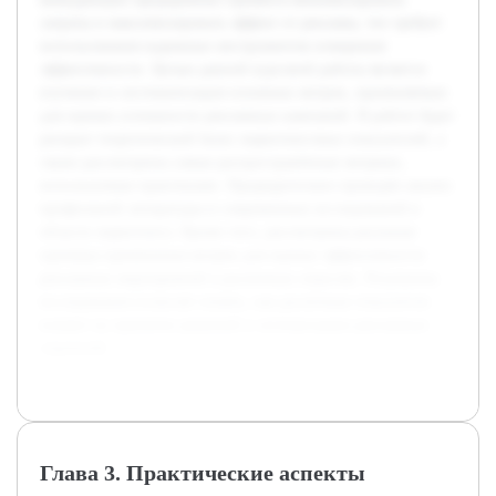
затраты и максимизировать эффект от рекламы, что требует
использования надежных инструментов измерения
эффективности. Целью данной курсовой работы является
изучение и систематизация основных метрик, применяемых
для оценки успешности рекламных кампаний. В работе будет
раскрыт теоретический базис маркетинговых показателей, а
также рассмотрены самые распространённые метрики,
используемые практиками. Предварительно проведён анализ
профильной литературы и современных исследований в
области маркетинга. Кроме того, рассмотрены реальные
примеры применения метрик для оценки эффективности
рекламных мероприятий в различных отраслях. Результаты
исследования позволят понять, как различные показатели
влияют на принятие решений и оптимизацию рекламных
стратегий.
Глава 3. Практические аспекты