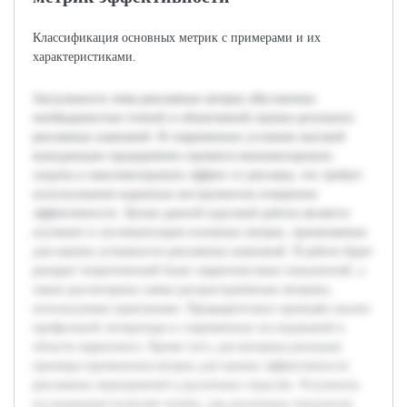
Классификация основных метрик с примерами и их
характеристиками.
Актуальность темы рекламных метрик обусловлена
необходимостью точной и объективной оценки результата
рекламных кампаний. В современных условиях высокой
конкуренции предприятия стремятся минимизировать
затраты и максимизировать эффект от рекламы, что требует
использования надежных инструментов измерения
эффективности. Целью данной курсовой работы является
изучение и систематизация основных метрик, применяемых
для оценки успешности рекламных кампаний. В работе будет
раскрыт теоретический базис маркетинговых показателей, а
также рассмотрены самые распространённые метрики,
используемые практиками. Предварительно проведён анализ
профильной литературы и современных исследований в
области маркетинга. Кроме того, рассмотрены реальные
примеры применения метрик для оценки эффективности
рекламных мероприятий в различных отраслях. Результаты
исследования позволят понять, как различные показатели