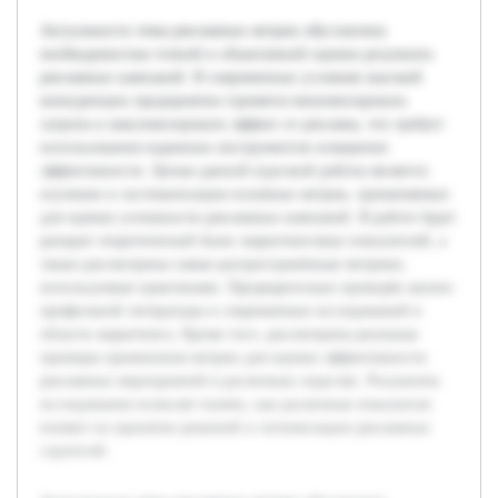
Актуальность темы рекламных метрик обусловлена
необходимостью точной и объективной оценки результата
рекламных кампаний. В современных условиях высокой
конкуренции предприятия стремятся минимизировать
затраты и максимизировать эффект от рекламы, что требует
использования надежных инструментов измерения
эффективности. Целью данной курсовой работы является
изучение и систематизация основных метрик, применяемых
для оценки успешности рекламных кампаний. В работе будет
раскрыт теоретический базис маркетинговых показателей, а
также рассмотрены самые распространённые метрики,
используемые практиками. Предварительно проведён анализ
профильной литературы и современных исследований в
области маркетинга. Кроме того, рассмотрены реальные
примеры применения метрик для оценки эффективности
рекламных мероприятий в различных отраслях. Результаты
исследования позволят понять, как различные показатели
влияют на принятие решений и оптимизацию рекламных
стратегий.