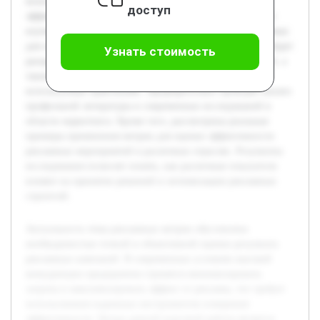
использования надежных инструментов измерения
доступ
эффективности. Целью данной курсовой работы является
изучение и систематизация основных метрик, применяемых
для оценки успешности рекламных кампаний. В работе будет
Узнать стоимость
раскрыт теоретический базис маркетинговых показателей, а
также рассмотрены самые распространённые метрики,
используемые практиками. Предварительно проведён анализ
профильной литературы и современных исследований в
области маркетинга. Кроме того, рассмотрены реальные
примеры применения метрик для оценки эффективности
рекламных мероприятий в различных отраслях. Результаты
исследования позволят понять, как различные показатели
влияют на принятие решений и оптимизацию рекламных
стратегий.
Актуальность темы рекламных метрик обусловлена
необходимостью точной и объективной оценки результата
рекламных кампаний. В современных условиях высокой
конкуренции предприятия стремятся минимизировать
затраты и максимизировать эффект от рекламы, что требует
использования надежных инструментов измерения
эффективности. Целью данной курсовой работы является