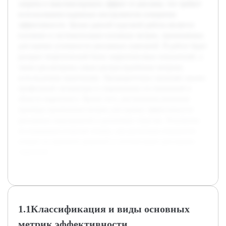
затраты и максимизировать эффект от рекламы, что требует
использования надежных инструментов измерения
эффективности. Целью данной курсовой работы является
изучение и систематизация основных метрик, применяемых
для оценки успешности рекламных кампаний. В работе будет
раскрыт теоретический базис маркетинговых показателей, а
также рассмотрены самые распространённые метрики,
используемые практиками. Предварительно проведён анализ
профильной литературы и современных исследований в
области маркетинга. Кроме того, рассмотрены реальные
примеры применения метрик для оценки эффективности
рекламных мероприятий в различных отраслях. Результаты
исследования позволят понять, как различные показатели
влияют на принятие решений и оптимизацию рекламных
стратегий.
1.1Классификация и виды основных
метрик эффективности