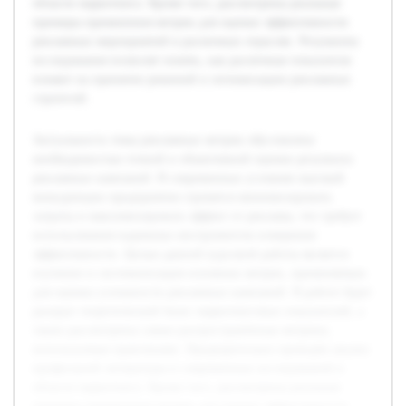
области маркетинга. Кроме того, рассмотрены реальные
примеры применения метрик для оценки эффективности
рекламных мероприятий в различных отраслях. Результаты
исследования позволят понять, как различные показатели
влияют на принятие решений и оптимизацию рекламных
стратегий.
Актуальность темы рекламных метрик обусловлена
необходимостью точной и объективной оценки результата
рекламных кампаний. В современных условиях высокой
конкуренции предприятия стремятся минимизировать
затраты и максимизировать эффект от рекламы, что требует
использования надежных инструментов измерения
эффективности. Целью данной курсовой работы является
изучение и систематизация основных метрик, применяемых
для оценки успешности рекламных кампаний. В работе будет
раскрыт теоретический базис маркетинговых показателей, а
также рассмотрены самые распространённые метрики,
используемые практиками. Предварительно проведён анализ
профильной литературы и современных исследований в
области маркетинга. Кроме того, рассмотрены реальные