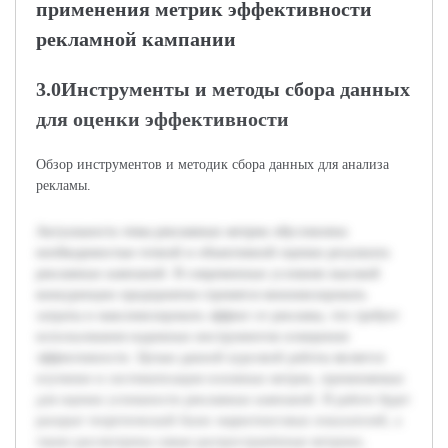
применения метрик эффективности
рекламной кампании
3.0Инструменты и методы сбора данных
для оценки эффективности
Обзор инструментов и методик сбора данных для анализа
рекламы.
Актуальность темы рекламных метрик обусловлена
необходимостью точной и объективной оценки результата
рекламных кампаний. В современных условиях высокой
конкуренции предприятия стремятся минимизировать
затраты и максимизировать эффект от рекламы, что требует
использования надежных инструментов измерения
эффективности. Целью данной курсовой работы является
изучение и систематизация основных метрик, применяемых
для оценки успешности рекламных кампаний. В работе будет
раскрыт теоретический базис маркетинговых показателей, а
также рассмотрены самые распространённые метрики,