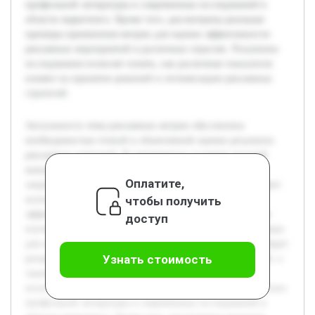
профильной литературы и современных исследований в
области маркетинга. Кроме того, рассмотрены реальные
примеры применения метрик для оценки эффективности
рекламных мероприятий в различных отраслях. Результаты
исследования позволят понять, как различные показатели
влияют на принятие решений и оптимизацию рекламных
стратегий.
Актуальность темы рекламных метрик обусловлена
необходимостью точной и объективной оценки результата
рекламных кампаний. В современных условиях высокой
конкуренции предприятия стремятся минимизировать
Оплатите,
затраты и максимизировать эффект от рекламы, что требует
чтобы получить
использования надежных инструментов измерения
эффективности. Целью данной курсовой работы является
доступ
изучение и систематизация основных метрик, применяемых
для оценки успешности рекламных кампаний. В работе будет
Узнать стоимость
раскрыт теоретический базис маркетинговых показателей, а
также рассмотрены самые распространённые метрики,
используемые практиками. Предварительно проведён анализ
профильной литературы и современных исследований в