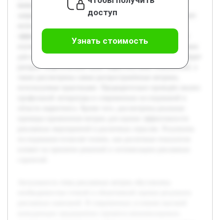
конкуренции предприятия стремятся минимизировать
доступ
затраты и максимизировать эффект от рекламы, что требует
использования надежных инструментов измерения
эффективности. Целью данной курсовой работы является
Узнать стоимость
изучение и систематизация основных метрик, применяемых
для оценки успешности рекламных кампаний. В работе будет
раскрыт теоретический базис маркетинговых показателей, а
также рассмотрены самые распространённые метрики,
используемые практиками. Предварительно проведён анализ
профильной литературы и современных исследований в
области маркетинга. Кроме того, рассмотрены реальные
примеры применения метрик для оценки эффективности
рекламных мероприятий в различных отраслях. Результаты
исследования позволят понять, как различные показатели
влияют на принятие решений и оптимизацию рекламных
стратегий.
Актуальность темы рекламных метрик обусловлена
необходимостью точной и объективной оценки результата
рекламных кампаний. В современных условиях высокой
конкуренции предприятия стремятся минимизировать