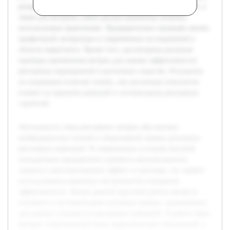
раскрыт теоретический базис маркетинговых показателей, а
также рассмотрены самые распространённые метрики,
используемые практиками. Предварительно проведён анализ
профильной литературы и современных исследований в
области маркетинга. Кроме того, рассмотрены реальные
примеры применения метрик для оценки эффективности
рекламных мероприятий в различных отраслях. Результаты
исследования позволят понять, как различные показатели
влияют на принятие решений и оптимизацию рекламных
стратегий.
Актуальность темы рекламных метрик обусловлена
необходимостью точной и объективной оценки результата
рекламных кампаний. В современных условиях высокой
конкуренции предприятия стремятся минимизировать
затраты и максимизировать эффект от рекламы, что требует
использования надежных инструментов измерения
эффективности. Целью данной курсовой работы является
изучение и систематизация основных метрик, применяемых
для оценки успешности рекламных кампаний. В работе будет
раскрыт теоретический базис маркетинговых показателей, а