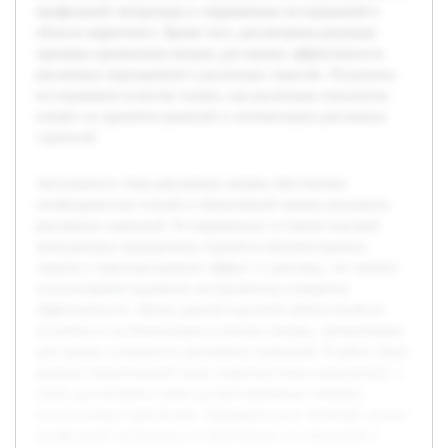
профильной литературы и современных исследований в
области маркетинга. Кроме того, рассмотрены реальные
примеры применения метрик для оценки эффективности
рекламных мероприятий в различных отраслях. Результаты
исследования позволят понять, как различные показатели
влияют на принятие решений и оптимизацию рекламных
стратегий.
Актуальность темы рекламных метрик обусловлена
необходимостью точной и объективной оценки результата
рекламных кампаний. В современных условиях высокой
конкуренции предприятия стремятся минимизировать
затраты и максимизировать эффект от рекламы, что требует
использования надежных инструментов измерения
эффективности. Целью данной курсовой работы является
изучение и систематизация основных метрик, применяемых
для оценки успешности рекламных кампаний. В работе будет
раскрыт теоретический базис маркетинговых показателей, а
также рассмотрены самые распространённые метрики,
используемые практиками. Предварительно проведён анализ
профильной литературы и современных исследований в