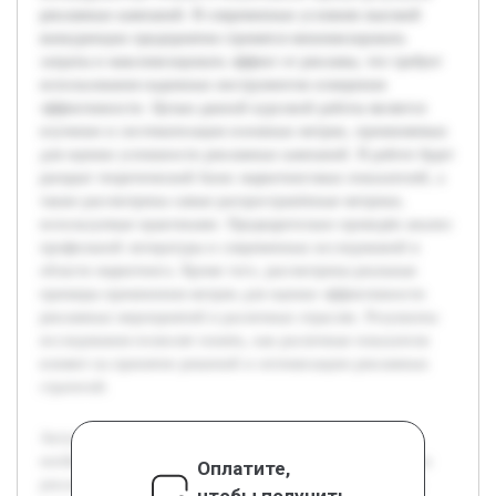
рекламных кампаний. В современных условиях высокой
конкуренции предприятия стремятся минимизировать
затраты и максимизировать эффект от рекламы, что требует
использования надежных инструментов измерения
эффективности. Целью данной курсовой работы является
изучение и систематизация основных метрик, применяемых
для оценки успешности рекламных кампаний. В работе будет
раскрыт теоретический базис маркетинговых показателей, а
также рассмотрены самые распространённые метрики,
используемые практиками. Предварительно проведён анализ
профильной литературы и современных исследований в
области маркетинга. Кроме того, рассмотрены реальные
примеры применения метрик для оценки эффективности
рекламных мероприятий в различных отраслях. Результаты
исследования позволят понять, как различные показатели
влияют на принятие решений и оптимизацию рекламных
стратегий.
Актуальность темы рекламных метрик обусловлена
необходимостью точной и объективной оценки результата
Оплатите,
рекламных кампаний. В современных условиях высокой
чтобы получить