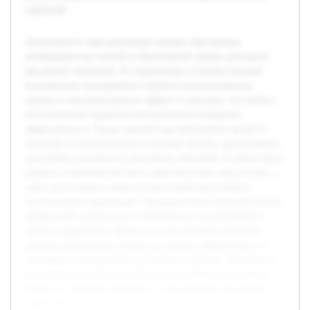
стратегий.
Актуальность темы рекламных метрик обусловлена
необходимостью точной и объективной оценки результата
рекламных кампаний. В современных условиях высокой
конкуренции предприятия стремятся минимизировать
затраты и максимизировать эффект от рекламы, что требует
использования надежных инструментов измерения
эффективности. Целью данной курсовой работы является
изучение и систематизация основных метрик, применяемых
для оценки успешности рекламных кампаний. В работе будет
раскрыт теоретический базис маркетинговых показателей, а
также рассмотрены самые распространённые метрики,
используемые практиками. Предварительно проведён анализ
профильной литературы и современных исследований в
области маркетинга. Кроме того, рассмотрены реальные
примеры применения метрик для оценки эффективности
рекламных мероприятий в различных отраслях. Результаты
исследования позволят понять, как различные показатели
влияют на принятие решений и оптимизацию рекламных
стратегий.