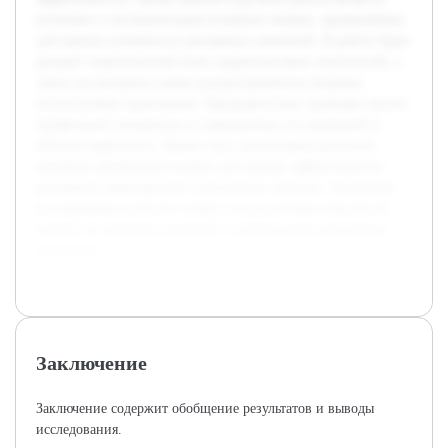
изучение и систематизация основных метрик, применяемых
для оценки успешности рекламных кампаний. В работе будет
раскрыт теоретический базис маркетинговых показателей, а
также рассмотрены самые распространённые метрики,
используемые практиками. Предварительно проведён анализ
профильной литературы и современных исследований в
области маркетинга. Кроме того, рассмотрены реальные
примеры применения метрик для оценки эффективности
рекламных мероприятий в различных отраслях. Результаты
исследования позволят понять, как различные показатели
влияют на принятие решений и оптимизацию рекламных
стратегий.
Заключение
Заключение содержит обобщение результатов и выводы
исследования.