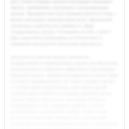
акты. Особое внимание уделяется процедурам проведения
закупок, требованиям к участникам и контролирующим
органам. Предварительно была проведена работа по сбору и
анализу актуальных законодательных актов, юридической
литературы и практических примеров из сферы
государственных закупок. Основываясь на этом, в работе
будут предложены рекомендации по оптимизации и
повышению прозрачности закупочной деятельности.
Актуальность темы обусловлена значимостью
государственных и муниципальных закупок для обеспечения
жизнедеятельности общества и эффективного расходования
бюджетных средств. Правовое регулирование в данной сфере
постоянно совершенствуется, что требует глубокого анализа
и систематизации существующих норм. Целью данной
курсовой работы является исследование правовой основы
закупок товаров, работ и услуг для государственных и
муниципальных нужд, выявление ключевых аспектов
регулирования и практических проблем. В работе будет
рассмотрена нормативно-правовая база, регулирующая
данные закупки, включая федеральные законы и подзаконные