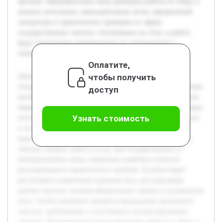
органам. Предварительно была проведена работа по сбору и
анализу актуальных законодательных актов, юридической
литературы и практических примеров из сферы
государственных закупок. Основываясь на этом, в работе
будут предложены рекомендации по оптимизации и
повышению прозрачности закупочной деятельности.
Оплатите,
Актуальность темы обусловлена значимостью
чтобы получить
государственных и муниципальных закупок для обеспечения
доступ
жизнедеятельности общества и эффективного расходования
бюджетных средств. Правовое регулирование в данной сфере
Узнать стоимость
постоянно совершенствуется, что требует глубокого анализа
и систематизации существующих норм. Целью данной
курсовой работы является исследование правовой основы
закупок товаров, работ и услуг для государственных и
муниципальных нужд, выявление ключевых аспектов
регулирования и практических проблем. В работе будет
рассмотрена нормативно-правовая база, регулирующая
данные закупки, включая федеральные законы и подзаконные
акты. Особое внимание уделяется процедурам проведения
закупок, требованиям к участникам и контролирующим
органам. Предварительно была проведена работа по сбору и