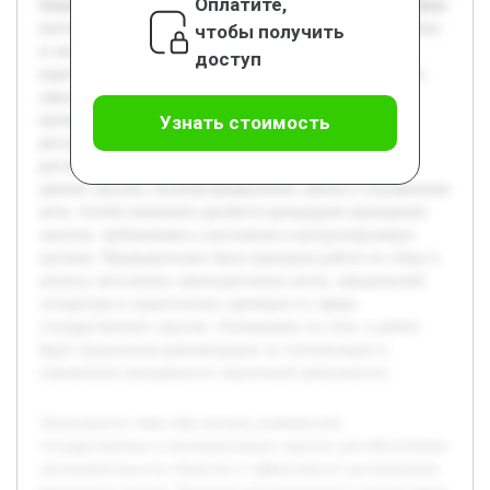
Оплатите,
бюджетных средств. Правовое регулирование в данной сфере
постоянно совершенствуется, что требует глубокого анализа
чтобы получить
и систематизации существующих норм. Целью данной
доступ
курсовой работы является исследование правовой основы
закупок товаров, работ и услуг для государственных и
муниципальных нужд, выявление ключевых аспектов
Узнать стоимость
регулирования и практических проблем. В работе будет
рассмотрена нормативно-правовая база, регулирующая
данные закупки, включая федеральные законы и подзаконные
акты. Особое внимание уделяется процедурам проведения
закупок, требованиям к участникам и контролирующим
органам. Предварительно была проведена работа по сбору и
анализу актуальных законодательных актов, юридической
литературы и практических примеров из сферы
государственных закупок. Основываясь на этом, в работе
будут предложены рекомендации по оптимизации и
повышению прозрачности закупочной деятельности.
Актуальность темы обусловлена значимостью
государственных и муниципальных закупок для обеспечения
жизнедеятельности общества и эффективного расходования