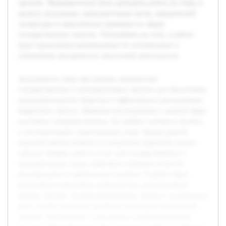
органам. Предварительно была проведена работа по сбору и
анализу актуальных законодательных актов, юридической
литературы и практических примеров из сферы
государственных закупок. Основываясь на этом, в работе
будут предложены рекомендации по оптимизации и
повышению прозрачности закупочной деятельности.
Актуальность темы обусловлена значимостью
государственных и муниципальных закупок для обеспечения
жизнедеятельности общества и эффективного расходования
бюджетных средств. Правовое регулирование в данной сфере
постоянно совершенствуется, что требует глубокого анализа
и систематизации существующих норм. Целью данной
курсовой работы является исследование правовой основы
закупок товаров, работ и услуг для государственных и
муниципальных нужд, выявление ключевых аспектов
регулирования и практических проблем. В работе будет
рассмотрена нормативно-правовая база, регулирующая
данные закупки, включая федеральные законы и подзаконные
акты. Особое внимание уделяется процедурам проведения
закупок, требованиям к участникам и контролирующим