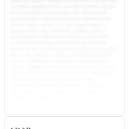
бюджетных средств. Правовое регулирование в данной сфере
постоянно совершенствуется, что требует глубокого анализа
и систематизации существующих норм. Целью данной
курсовой работы является исследование правовой основы
закупок товаров, работ и услуг для государственных и
муниципальных нужд, выявление ключевых аспектов
регулирования и практических проблем. В работе будет
рассмотрена нормативно-правовая база, регулирующая
данные закупки, включая федеральные законы и подзаконные
акты. Особое внимание уделяется процедурам проведения
закупок, требованиям к участникам и контролирующим
органам. Предварительно была проведена работа по сбору и
анализу актуальных законодательных актов, юридической
литературы и практических примеров из сферы
государственных закупок. Основываясь на этом, в работе
будут предложены рекомендации по оптимизации и
повышению прозрачности закупочной деятельности.