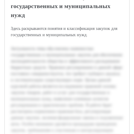
государственных и муниципальных
нужд
Здесь раскрываются понятия и классификация закупок для
государственных и муниципальных нужд.
Актуальность темы обусловлена значимостью
государственных и муниципальных закупок для обеспечения
жизнедеятельности общества и эффективного расходования
бюджетных средств. Правовое регулирование в данной сфере
постоянно совершенствуется, что требует глубокого анализа
и систематизации существующих норм. Целью данной
курсовой работы является исследование правовой основы
закупок товаров, работ и услуг для государственных и
муниципальных нужд, выявление ключевых аспектов
регулирования и практических проблем. В работе будет
рассмотрена нормативно-правовая база, регулирующая
данные закупки, включая федеральные законы и подзаконные
акты. Особое внимание уделяется процедурам проведения
закупок, требованиям к участникам и контролирующим