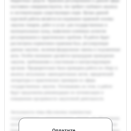
бюджетных средств. Правовое регулирование в данной сфере
постоянно совершенствуется, что требует глубокого анализа
и систематизации существующих норм. Целью данной
курсовой работы является исследование правовой основы
закупок товаров, работ и услуг для государственных и
муниципальных нужд, выявление ключевых аспектов
регулирования и практических проблем. В работе будет
рассмотрена нормативно-правовая база, регулирующая
данные закупки, включая федеральные законы и подзаконные
акты. Особое внимание уделяется процедурам проведения
закупок, требованиям к участникам и контролирующим
органам. Предварительно была проведена работа по сбору и
анализу актуальных законодательных актов, юридической
литературы и практических примеров из сферы
государственных закупок. Основываясь на этом, в работе
будут предложены рекомендации по оптимизации и
повышению прозрачности закупочной деятельности.
Актуальность темы обусловлена значимостью
государственных и муниципальных закупок для обеспечения
жизнедеятельности общества и эффективного расходования
Оплатите,
бюджетных средств. Правовое регулирование в данной сфере