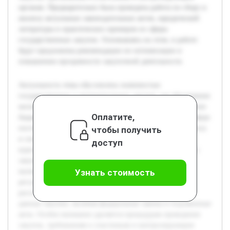
органам. Предварительно была проведена работа по сбору и
анализу актуальных законодательных актов, юридической
литературы и практических примеров из сферы
государственных закупок. Основываясь на этом, в работе
будут предложены рекомендации по оптимизации и
повышению прозрачности закупочной деятельности.
Актуальность темы обусловлена значимостью
государственных и муниципальных закупок для обеспечения
жизнедеятельности общества и эффективного расходования
Оплатите,
бюджетных средств. Правовое регулирование в данной сфере
постоянно совершенствуется, что требует глубокого анализа
чтобы получить
и систематизации существующих норм. Целью данной
доступ
курсовой работы является исследование правовой основы
закупок товаров, работ и услуг для государственных и
муниципальных нужд, выявление ключевых аспектов
Узнать стоимость
регулирования и практических проблем. В работе будет
рассмотрена нормативно-правовая база, регулирующая
данные закупки, включая федеральные законы и подзаконные
акты. Особое внимание уделяется процедурам проведения
закупок, требованиям к участникам и контролирующим