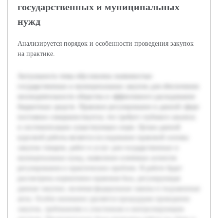
государственных и муниципальных
нужд
Анализируется порядок и особенности проведения закупок
на практике.
Актуальность темы обусловлена значимостью
государственных и муниципальных закупок для обеспечения
жизнедеятельности общества и эффективного расходования
бюджетных средств. Правовое регулирование в данной сфере
постоянно совершенствуется, что требует глубокого анализа
и систематизации существующих норм. Целью данной
курсовой работы является исследование правовой основы
закупок товаров, работ и услуг для государственных и
муниципальных нужд, выявление ключевых аспектов
регулирования и практических проблем. В работе будет
рассмотрена нормативно-правовая база, регулирующая
данные закупки, включая федеральные законы и подзаконные
акты. Особое внимание уделяется процедурам проведения
закупок, требованиям к участникам и контролирующим