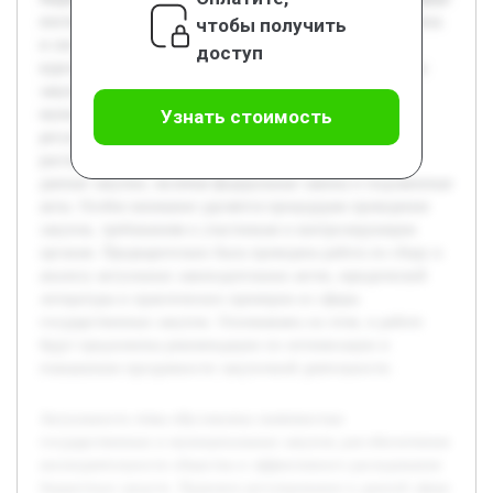
постоянно совершенствуется, что требует глубокого анализа
чтобы получить
и систематизации существующих норм. Целью данной
доступ
курсовой работы является исследование правовой основы
закупок товаров, работ и услуг для государственных и
муниципальных нужд, выявление ключевых аспектов
Узнать стоимость
регулирования и практических проблем. В работе будет
рассмотрена нормативно-правовая база, регулирующая
данные закупки, включая федеральные законы и подзаконные
акты. Особое внимание уделяется процедурам проведения
закупок, требованиям к участникам и контролирующим
органам. Предварительно была проведена работа по сбору и
анализу актуальных законодательных актов, юридической
литературы и практических примеров из сферы
государственных закупок. Основываясь на этом, в работе
будут предложены рекомендации по оптимизации и
повышению прозрачности закупочной деятельности.
Актуальность темы обусловлена значимостью
государственных и муниципальных закупок для обеспечения
жизнедеятельности общества и эффективного расходования
бюджетных средств. Правовое регулирование в данной сфере