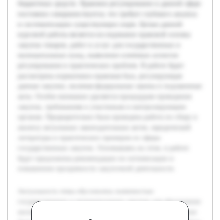
бюджетных средств. Правовое регулирование в данной сфере
постоянно совершенствуется, что требует глубокого анализа
и систематизации существующих норм. Целью данной
курсовой работы является исследование правовой основы
закупок товаров, работ и услуг для государственных и
муниципальных нужд, выявление ключевых аспектов
регулирования и практических проблем. В работе будет
рассмотрена нормативно-правовая база, регулирующая
данные закупки, включая федеральные законы и подзаконные
акты. Особое внимание уделяется процедурам проведения
закупок, требованиям к участникам и контролирующим
органам. Предварительно была проведена работа по сбору и
анализу актуальных законодательных актов, юридической
литературы и практических примеров из сферы
государственных закупок. Основываясь на этом, в работе
будут предложены рекомендации по оптимизации и
повышению прозрачности закупочной деятельности.
Актуальность темы обусловлена значимостью
государственных и муниципальных закупок для обеспечения
жизнедеятельности общества и эффективного расходования