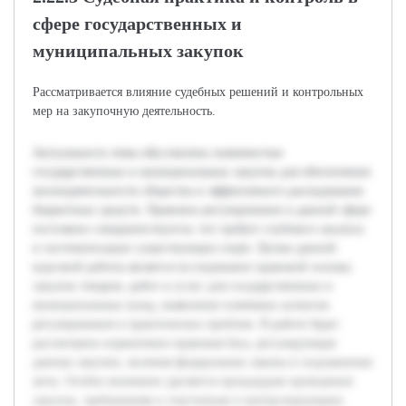
сфере государственных и
муниципальных закупок
Рассматривается влияние судебных решений и контрольных
мер на закупочную деятельность.
Актуальность темы обусловлена значимостью
государственных и муниципальных закупок для обеспечения
жизнедеятельности общества и эффективного расходования
бюджетных средств. Правовое регулирование в данной сфере
постоянно совершенствуется, что требует глубокого анализа
и систематизации существующих норм. Целью данной
курсовой работы является исследование правовой основы
закупок товаров, работ и услуг для государственных и
муниципальных нужд, выявление ключевых аспектов
регулирования и практических проблем. В работе будет
рассмотрена нормативно-правовая база, регулирующая
данные закупки, включая федеральные законы и подзаконные
акты. Особое внимание уделяется процедурам проведения
закупок, требованиям к участникам и контролирующим