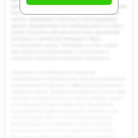
данные закупки, включая федеральные законы и подзаконные
акты. Особое внимание уделяется процедурам проведения
закупок, требованиям к участникам и контролирующим
органам. Предварительно была проведена работа по сбору и
анализу актуальных законодательных актов, юридической
литературы и практических примеров из сферы
государственных закупок. Основываясь на этом, в работе
будут предложены рекомендации по оптимизации и
повышению прозрачности закупочной деятельности.
Актуальность темы обусловлена значимостью
государственных и муниципальных закупок для обеспечения
жизнедеятельности общества и эффективного расходования
бюджетных средств. Правовое регулирование в данной сфере
постоянно совершенствуется, что требует глубокого анализа
и систематизации существующих норм. Целью данной
курсовой работы является исследование правовой основы
закупок товаров, работ и услуг для государственных и
муниципальных нужд, выявление ключевых аспектов
регулирования и практических проблем. В работе будет
рассмотрена нормативно-правовая база, регулирующая