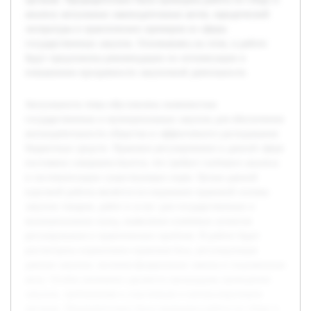
анализу актуальных законодательных актов, юридической
литературы и практических примеров из сферы
государственных закупок. Основываясь на этом, в работе
будут предложены рекомендации по оптимизации и
повышению прозрачности закупочной деятельности.
Актуальность темы обусловлена значимостью
государственных и муниципальных закупок для обеспечения
жизнедеятельности общества и эффективного расходования
бюджетных средств. Правовое регулирование в данной сфере
постоянно совершенствуется, что требует глубокого анализа
и систематизации существующих норм. Целью данной
курсовой работы является исследование правовой основы
закупок товаров, работ и услуг для государственных и
муниципальных нужд, выявление ключевых аспектов
регулирования и практических проблем. В работе будет
рассмотрена нормативно-правовая база, регулирующая
данные закупки, включая федеральные законы и подзаконные
акты. Особое внимание уделяется процедурам проведения
закупок, требованиям к участникам и контролирующим
органам. Предварительно была проведена работа по сбору и