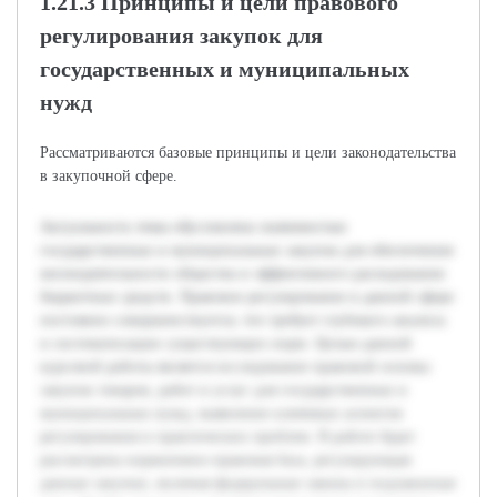
1.21.3 Принципы и цели правового
регулирования закупок для
государственных и муниципальных
нужд
Рассматриваются базовые принципы и цели законодательства
в закупочной сфере.
Актуальность темы обусловлена значимостью
государственных и муниципальных закупок для обеспечения
жизнедеятельности общества и эффективного расходования
бюджетных средств. Правовое регулирование в данной сфере
постоянно совершенствуется, что требует глубокого анализа
и систематизации существующих норм. Целью данной
курсовой работы является исследование правовой основы
закупок товаров, работ и услуг для государственных и
муниципальных нужд, выявление ключевых аспектов
регулирования и практических проблем. В работе будет
рассмотрена нормативно-правовая база, регулирующая
данные закупки, включая федеральные законы и подзаконные