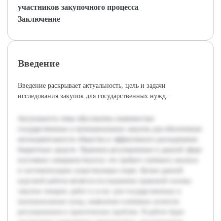
участников закупочного процесса
Заключение
Введение
Введение раскрывает актуальность, цель и задачи
исследования закупок для государственных нужд.
Актуальность темы обусловлена значимостью
государственных и муниципальных закупок для обеспечения
жизнедеятельности общества и эффективного расходования
бюджетных средств. Правовое регулирование в данной сфере
постоянно совершенствуется, что требует глубокого анализа
и систематизации существующих норм. Целью данной
курсовой работы является исследование правовой основы
закупок товаров, работ и услуг для государственных и
муниципальных нужд, выявление ключевых аспектов
регулирования и практических проблем. В работе будет