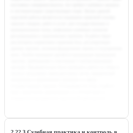
постоянно совершенствуется, что требует глубокого анализа
и систематизации существующих норм. Целью данной
курсовой работы является исследование правовой основы
закупок товаров, работ и услуг для государственных и
муниципальных нужд, выявление ключевых аспектов
регулирования и практических проблем. В работе будет
рассмотрена нормативно-правовая база, регулирующая
данные закупки, включая федеральные законы и подзаконные
акты. Особое внимание уделяется процедурам проведения
закупок, требованиям к участникам и контролирующим
органам. Предварительно была проведена работа по сбору и
анализу актуальных законодательных актов, юридической
литературы и практических примеров из сферы
государственных закупок. Основываясь на этом, в работе
будут предложены рекомендации по оптимизации и
повышению прозрачности закупочной деятельности.
2.22.3 Судебная практика и контроль в