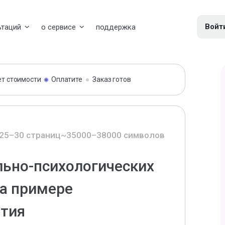
Войт
ьтаций
о сервисе
поддержка
ет стоимости
Оплатите
Заказ готов
25–30 страниц
~35000–38000 символов
льно-психологических
на примере
ятия