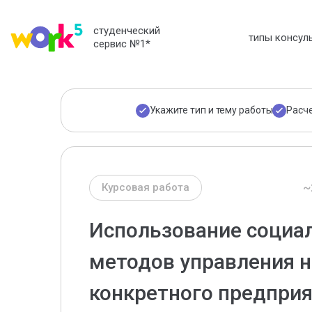
студенческий
типы консул
сервис №1
*
Укажите тип и тему работы
Расч
~
Курсовая работа
Использование социа
методов управления 
конкретного предпри