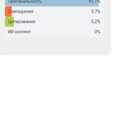
Оригинальность
91,1%
Совпадения
3,7%
Цитирования
5,2%
ИИ-контент
0%