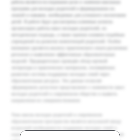
работы является исследование роли и значения школьных
программ для молодых родителей в формировании их
знаний и навыков, необходимых для успешного воспитания
детей. В работе будут рассмотрены ключевые аспекты
организации работы школ молодых родителей, их
методические подходы, а также оценено влияние подобных
учреждений на развитие компетенций родителей. Особое
внимание уделяется анализу практического опыта различных
регионов и выявлению эффективных образовательных
моделей. Предварительно проведён обзор научной
литературы и практических материалов, посвящённых
развитию системы поддержки молодых семей через
образовательные ресурсы. Эти данные позволят
сформировать целостное представление о значимости школ
молодых родителей в современном обществе и выявить
направления их совершенствования.
Тема школы молодых родителей в современном
образовательном пространстве является актуальной ввиду
возросшей необходимости поддержки молодых семей в
период становления родительства. Целью данной курсовой