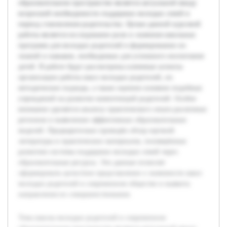
образовательном пространстве является актуальной ввиду
возросшей необходимости поддержки молодых семей в
период становления родительства. Целью данной курсовой
работы является исследование роли и значения школьных
программ для молодых родителей в формировании их
знаний и навыков, необходимых для успешного воспитания
детей. В работе будут рассмотрены ключевые аспекты
организации работы школ молодых родителей, их
методические подходы, а также оценено влияние подобных
учреждений на развитие компетенций родителей. Особое
внимание уделяется анализу практического опыта различных
регионов и выявлению эффективных образовательных
моделей. Предварительно проведён обзор научной
литературы и практических материалов, посвящённых
развитию системы поддержки молодых семей через
образовательные ресурсы. Эти данные позволят
сформировать целостное представление о значимости школ
молодых родителей в современном обществе и выявить
направления их совершенствования.
Тема школы молодых родителей в современном