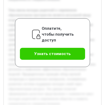
Тема школы молодых родителей в современном
образовательном пространстве является актуальной ввиду
возросшей необходимости поддержки молодых семей в
период становления родительства. Целью данной курсовой
Оплатите,
работы является исследование роли и значения школьных
чтобы получить
программ для молодых родителей в формировании их
доступ
знаний и навыков, необходимых для успешного воспитания
детей. В работе будут рассмотрены ключевые аспекты
организации работы школ молодых родителей, их
Узнать стоимость
методические подходы, а также оценено влияние подобных
учреждений на развитие компетенций родителей. Особое
внимание уделяется анализу практического опыта различных
регионов и выявлению эффективных образовательных
моделей. Предварительно проведён обзор научной
литературы и практических материалов, посвящённых
развитию системы поддержки молодых семей через
образовательные ресурсы. Эти данные позволят
сформировать целостное представление о значимости школ
молодых родителей в современном обществе и выявить
направления их совершенствования.