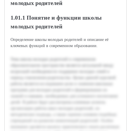
молодых родителей
1.01.1 Понятие и функции школы
молодых родителей
Определение школы молодых родителей и описание её
ключевых функций в современном образовании.
Тема школы молодых родителей в современном
образовательном пространстве является актуальной ввиду
возросшей необходимости поддержки молодых семей в
период становления родительства. Целью данной курсовой
работы является исследование роли и значения школьных
программ для молодых родителей в формировании их
знаний и навыков, необходимых для успешного воспитания
детей. В работе будут рассмотрены ключевые аспекты
организации работы школ молодых родителей, их
методические подходы, а также оценено влияние подобных
учреждений на развитие компетенций родителей. Особое
внимание уделяется анализу практического опыта различных