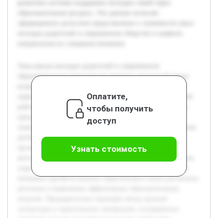
развитию системы поддержки молодых семей через
образовательные ресурсы. Эти данные позволят
сформировать целостное представление о значимости школ
молодых родителей в современном обществе и выявить
направления их совершенствования.
Тема школы молодых родителей в современном
образовательном пространстве является актуальной ввиду
возросшей необходимости поддержки молодых семей в
Оплатите,
период становления родительства. Целью данной курсовой
работы является исследование роли и значения школьных
чтобы получить
программ для молодых родителей в формировании их
доступ
знаний и навыков, необходимых для успешного воспитания
детей. В работе будут рассмотрены ключевые аспекты
организации работы школ молодых родителей, их
Узнать стоимость
методические подходы, а также оценено влияние подобных
учреждений на развитие компетенций родителей. Особое
внимание уделяется анализу практического опыта различных
регионов и выявлению эффективных образовательных
моделей. Предварительно проведён обзор научной
литературы и практических материалов, посвящённых