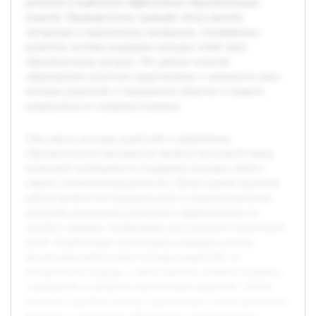
регионов и выявлению эффективных образовательных
моделей. Предварительно проведён обзор научной
литературы и практических материалов, посвящённых
развитию системы поддержки молодых семей через
образовательные ресурсы. Эти данные позволят
сформировать целостное представление о значимости школ
молодых родителей в современном обществе и выявить
направления их совершенствования.
Тема школы молодых родителей в современном
образовательном пространстве является актуальной ввиду
возросшей необходимости поддержки молодых семей в
период становления родительства. Целью данной курсовой
работы является исследование роли и значения школьных
программ для молодых родителей в формировании их
знаний и навыков, необходимых для успешного воспитания
детей. В работе будут рассмотрены ключевые аспекты
организации работы школ молодых родителей, их
методические подходы, а также оценено влияние подобных
учреждений на развитие компетенций родителей. Особое
внимание уделяется анализу практического опыта различных