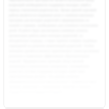
возросшей необходимости поддержки молодых семей в
период становления родительства. Целью данной курсовой
работы является исследование роли и значения школьных
программ для молодых родителей в формировании их
знаний и навыков, необходимых для успешного воспитания
детей. В работе будут рассмотрены ключевые аспекты
организации работы школ молодых родителей, их
методические подходы, а также оценено влияние подобных
учреждений на развитие компетенций родителей. Особое
внимание уделяется анализу практического опыта различных
регионов и выявлению эффективных образовательных
моделей. Предварительно проведён обзор научной
литературы и практических материалов, посвящённых
развитию системы поддержки молодых семей через
образовательные ресурсы. Эти данные позволят
сформировать целостное представление о значимости школ
молодых родителей в современном обществе и выявить
направления их совершенствования.