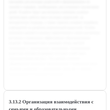
программ для молодых родителей в формировании их
знаний и навыков, необходимых для успешного воспитания
детей. В работе будут рассмотрены ключевые аспекты
организации работы школ молодых родителей, их
методические подходы, а также оценено влияние подобных
учреждений на развитие компетенций родителей. Особое
внимание уделяется анализу практического опыта различных
регионов и выявлению эффективных образовательных
моделей. Предварительно проведён обзор научной
литературы и практических материалов, посвящённых
развитию системы поддержки молодых семей через
образовательные ресурсы. Эти данные позволят
сформировать целостное представление о значимости школ
молодых родителей в современном обществе и выявить
направления их совершенствования.
3.13.2 Организация взаимодействия с
семьями и образовательными