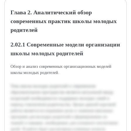
Глава 2. Аналитический обзор
современных практик школы молодых
родителей
2.02.1 Современные модели организации
школы молодых родителей
Обзор и анализ современных организационных моделей
школы молодых родителей.
Тема школы молодых родителей в современном
образовательном пространстве является актуальной ввиду
возросшей необходимости поддержки молодых семей в
период становления родительства. Целью данной курсовой
работы является исследование роли и значения школьных
программ для молодых родителей в формировании их
знаний и навыков, необходимых для успешного воспитания
детей. В работе будут рассмотрены ключевые аспекты