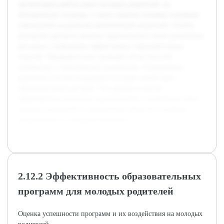
организации работы школ молодых родителей, их
методические подходы, а также оценено влияние подобных
учреждений на развитие компетенций родителей. Особое
внимание уделяется анализу практического опыта различных
регионов и выявлению эффективных образовательных
моделей. Предварительно проведён обзор научной
литературы и практических материалов, посвящённых
развитию системы поддержки молодых семей через
образовательные ресурсы. Эти данные позволят
сформировать целостное представление о значимости школ
молодых родителей в современном обществе и выявить
направления их совершенствования.
2.12.2 Эффективность образовательных
программ для молодых родителей
Оценка успешности программ и их воздействия на молодых