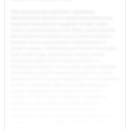
Тема школы молодых родителей в современном
образовательном пространстве является актуальной ввиду
возросшей необходимости поддержки молодых семей в
период становления родительства. Целью данной курсовой
работы является исследование роли и значения школьных
программ для молодых родителей в формировании их
знаний и навыков, необходимых для успешного воспитания
детей. В работе будут рассмотрены ключевые аспекты
организации работы школ молодых родителей, их
методические подходы, а также оценено влияние подобных
учреждений на развитие компетенций родителей. Особое
внимание уделяется анализу практического опыта различных
регионов и выявлению эффективных образовательных
моделей. Предварительно проведён обзор научной
литературы и практических материалов, посвящённых
развитию системы поддержки молодых семей через
образовательные ресурсы. Эти данные позволят
сформировать целостное представление о значимости школ
молодых родителей в современном обществе и выявить
направления их совершенствования.