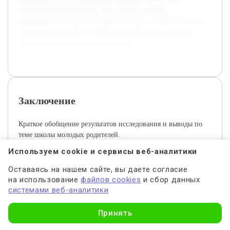
образовательные ресурсы. Эти данные позволят
сформировать целостное представление о значимости школ
молодых родителей в современном обществе и выявить
направления их совершенствования.
Заключение
Краткое обобщение результатов исследования и выводы по
теме школы молодых родителей.
Используем cookie и сервисы веб-аналитики
Тема школы молодых родителей в современном
Оставаясь на нашем сайте, вы даете согласие
образовательном пространстве является актуальной ввиду
на использование
файлов cookies
и сбор данных
возросшей необходимости поддержки молодых семей в
системами веб-аналитики
период становления родительства. Целью данной курсовой
работы является исследование роли и значения школьных
Узнать стоимость
программ для молодых родителей в формировании их
Принять
знаний и навыков, необходимых для успешного воспитания