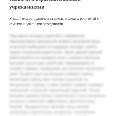
учреждениями
Механизмы сотрудничества школы молодых родителей с
семьями и учебными заведениями.
Тема школы молодых родителей в современном
образовательном пространстве является актуальной ввиду
возросшей необходимости поддержки молодых семей в
период становления родительства. Целью данной курсовой
работы является исследование роли и значения школьных
программ для молодых родителей в формировании их
знаний и навыков, необходимых для успешного воспитания
детей. В работе будут рассмотрены ключевые аспекты
организации работы школ молодых родителей, их
методические подходы, а также оценено влияние подобных
учреждений на развитие компетенций родителей. Особое
внимание уделяется анализу практического опыта различных
регионов и выявлению эффективных образовательных
моделей. Предварительно проведён обзор научной
литературы и практических материалов, посвящённых