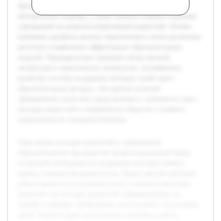
организации работы школ молодых родителей, их
методические подходы, а также оценено влияние подобных
учреждений на развитие компетенций родителей. Особое
внимание уделяется анализу практического опыта различных
регионов и выявлению эффективных образовательных
моделей. Предварительно проведён обзор научной
литературы и практических материалов, посвящённых
развитию системы поддержки молодых семей через
образовательные ресурсы. Эти данные позволят
сформировать целостное представление о значимости школ
молодых родителей в современном обществе и выявить
направления их совершенствования.
Тема школы молодых родителей в современном
образовательном пространстве является актуальной ввиду
возросшей необходимости поддержки молодых семей в
период становления родительства. Целью данной курсовой
работы является исследование роли и значения школьных
программ для молодых родителей в формировании их
знаний и навыков, необходимых для успешного воспитания
детей. В работе будут рассмотрены ключевые аспекты