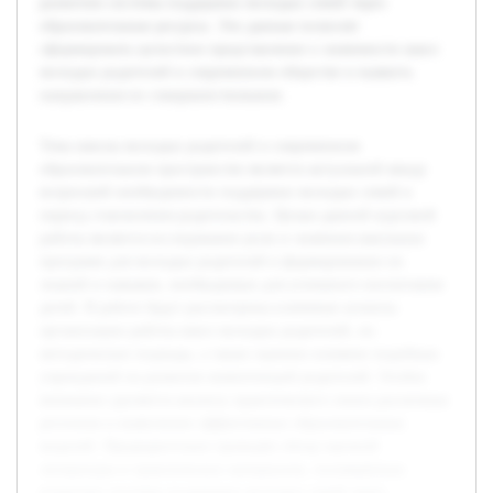
развитию системы поддержки молодых семей через
образовательные ресурсы. Эти данные позволят
сформировать целостное представление о значимости школ
молодых родителей в современном обществе и выявить
направления их совершенствования.
Тема школы молодых родителей в современном
образовательном пространстве является актуальной ввиду
возросшей необходимости поддержки молодых семей в
период становления родительства. Целью данной курсовой
работы является исследование роли и значения школьных
программ для молодых родителей в формировании их
знаний и навыков, необходимых для успешного воспитания
детей. В работе будут рассмотрены ключевые аспекты
организации работы школ молодых родителей, их
методические подходы, а также оценено влияние подобных
учреждений на развитие компетенций родителей. Особое
внимание уделяется анализу практического опыта различных
регионов и выявлению эффективных образовательных
моделей. Предварительно проведён обзор научной
литературы и практических материалов, посвящённых
развитию системы поддержки молодых семей через