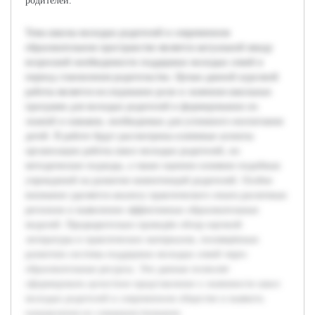
родителей.
Тема школы молодых родителей в современном
образовательном пространстве является актуальной ввиду
возросшей необходимости поддержки молодых семей в
период становления родительства. Целью данной курсовой
работы является исследование роли и значения школьных
программ для молодых родителей в формировании их
знаний и навыков, необходимых для успешного воспитания
детей. В работе будут рассмотрены ключевые аспекты
организации работы школ молодых родителей, их
методические подходы, а также оценено влияние подобных
учреждений на развитие компетенций родителей. Особое
внимание уделяется анализу практического опыта различных
регионов и выявлению эффективных образовательных
моделей. Предварительно проведён обзор научной
литературы и практических материалов, посвящённых
развитию системы поддержки молодых семей через
образовательные ресурсы. Эти данные позволят
сформировать целостное представление о значимости школ
молодых родителей в современном обществе и выявить
направления их совершенствования.