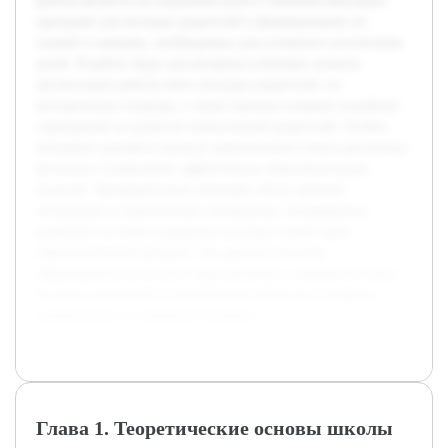
работы является исследование роли и значения школьных
программ для молодых родителей в формировании их
знаний и навыков, необходимых для успешного воспитания
детей. В работе будут рассмотрены ключевые аспекты
организации работы школ молодых родителей, их
методические подходы, а также оценено влияние подобных
учреждений на развитие компетенций родителей. Особое
внимание уделяется анализу практического опыта различных
регионов и выявлению эффективных образовательных
моделей. Предварительно проведён обзор научной
литературы и практических материалов, посвящённых
развитию системы поддержки молодых семей через
образовательные ресурсы. Эти данные позволят
сформировать целостное представление о значимости школ
молодых родителей в современном обществе и выявить
направления их совершенствования.
Глава 1. Теоретические основы школы