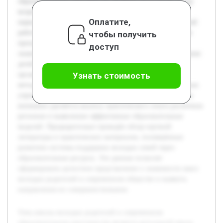
образовательном пространстве является актуальной ввиду
возросшей необходимости поддержки молодых семей в
Оплатите,
период становления родительства. Целью данной курсовой
работы является исследование роли и значения школьных
чтобы получить
программ для молодых родителей в формировании их
доступ
знаний и навыков, необходимых для успешного воспитания
детей. В работе будут рассмотрены ключевые аспекты
организации работы школ молодых родителей, их
Узнать стоимость
методические подходы, а также оценено влияние подобных
учреждений на развитие компетенций родителей. Особое
внимание уделяется анализу практического опыта различных
регионов и выявлению эффективных образовательных
моделей. Предварительно проведён обзор научной
литературы и практических материалов, посвящённых
развитию системы поддержки молодых семей через
образовательные ресурсы. Эти данные позволят
сформировать целостное представление о значимости школ
молодых родителей в современном обществе и выявить
направления их совершенствования.
Тема школы молодых родителей в современном
образовательном пространстве является актуальной ввиду