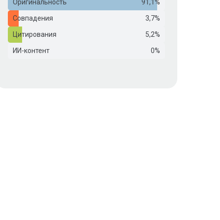
Оригинальность
91,1%
Совпадения
3,7%
Цитирования
5,2%
ИИ-контент
0%