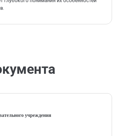
ет глубокого понимания их особенностей
в.
окумента
вательного учреждения