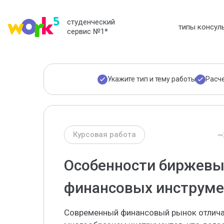
студенческий
типы консул
сервис №1
*
Укажите тип и тему работы
Расч
~
Курсовая работа
Особенности биржевых
финансовых инструме
Современный финансовый рынок отлича