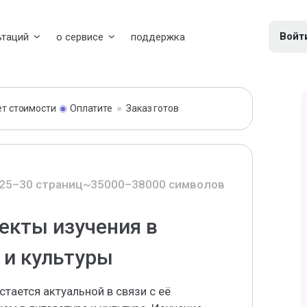
Войт
ьтаций
о сервисе
поддержка
ет стоимости
Оплатите
Заказ готов
25–30 страниц
~35000–38000 символов
екты изучения в
 и культуры
тается актуальной в связи с её