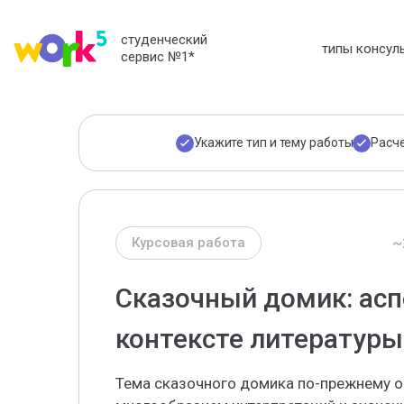
студенческий
типы консул
сервис №1
*
Укажите тип и тему работы
Расч
~
Курсовая работа
Сказочный домик: асп
контексте литературы
Тема сказочного домика по-прежнему ос