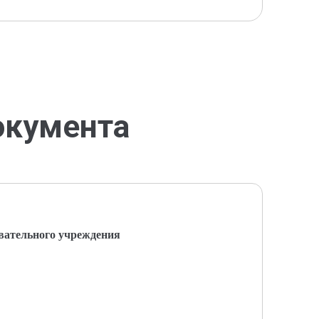
окумента
вательного учреждения