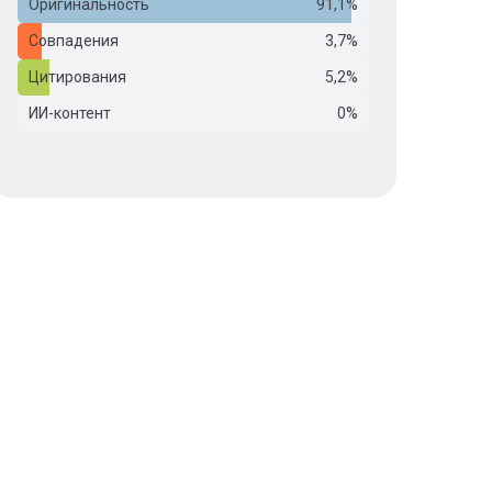
Оригинальность
91,1%
Совпадения
3,7%
Цитирования
5,2%
ИИ-контент
0%