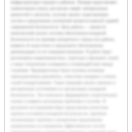
инфраструктуры городов и районов. Пожары представляют
значительную угрозу для жизни людей, материальных
ценностей и экологии, поэтому анализ существующих
систем и предложение улучшений являются важной задачей
современной безопасности. Цель работы — провести
комплексный анализ системы обеспечения пожарной
безопасности на примере конкретного города или района,
выявить её недостатки и предложить обоснованные
рекомендации по её совершенствованию. В работе будет
рассмотрена нормативная база, структура и функции служб,
а также техническое оснащение и взаимодействие между
службами. Предварительно были изучены основные
законодательные документы, статистика пожаров и отчеты
служб пожаротушения. Также проведён анализ научных и
методических источников по организации пожарной
безопасности. Это позволило сформировать теоретическую
основу и выявить актуальные проблемы в системе. В
результате исследования будет представлена целостная
картина состояния пожарной безопасности, причины
возникающих проблем и конкретные предложения,
направленные на повышение эффективности систем