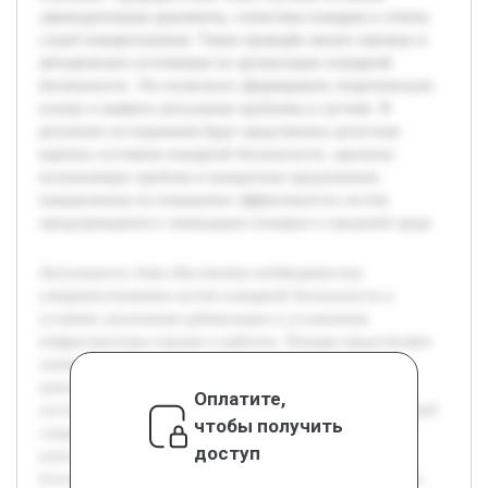
законодательные документы, статистика пожаров и отчеты
служб пожаротушения. Также проведён анализ научных и
методических источников по организации пожарной
безопасности. Это позволило сформировать теоретическую
основу и выявить актуальные проблемы в системе. В
результате исследования будет представлена целостная
картина состояния пожарной безопасности, причины
возникающих проблем и конкретные предложения,
направленные на повышение эффективности систем
предупреждения и ликвидации пожаров в городской среде.
Актуальность темы обусловлена необходимостью
совершенствования систем пожарной безопасности в
условиях увеличения урбанизации и усложнения
инфраструктуры городов и районов. Пожары представляют
значительную угрозу для жизни людей, материальных
ценностей и экологии, поэтому анализ существующих
Оплатите,
систем и предложение улучшений являются важной задачей
чтобы получить
современной безопасности. Цель работы — провести
доступ
комплексный анализ системы обеспечения пожарной
безопасности на примере конкретного города или района,