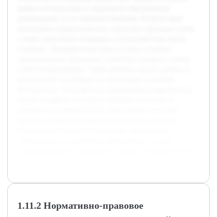
выявить её недостатки и предложить обоснованные
рекомендации по её совершенствованию. В работе будет
рассмотрена нормативная база, структура и функции служб,
а также техническое оснащение и взаимодействие между
службами. Предварительно были изучены основные
законодательные документы, статистика пожаров и отчеты
служб пожаротушения. Также проведён анализ научных и
методических источников по организации пожарной
безопасности. Это позволило сформировать теоретическую
основу и выявить актуальные проблемы в системе. В
результате исследования будет представлена целостная
картина состояния пожарной безопасности, причины
возникающих проблем и конкретные предложения,
направленные на повышение эффективности систем
предупреждения и ликвидации пожаров в городской среде.
1.11.2 Нормативно-правовое