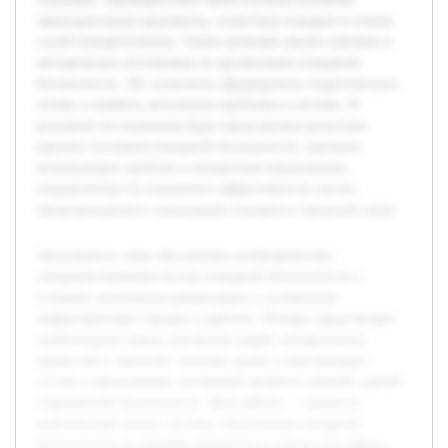
законодательные документы, статистика пожаров и отчеты
служб пожаротушения. Также проведён анализ научных и
методических источников по организации пожарной
безопасности. Это позволило сформировать теоретическую
основу и выявить актуальные проблемы в системе. В
результате исследования будет представлена целостная
картина состояния пожарной безопасности, причины
возникающих проблем и конкретные предложения,
направленные на повышение эффективности систем
предупреждения и ликвидации пожаров в городской среде.
Актуальность темы обусловлена необходимостью
совершенствования систем пожарной безопасности в
условиях увеличения урбанизации и усложнения
инфраструктуры городов и районов. Пожары представляют
значительную угрозу для жизни людей, материальных
ценностей и экологии, поэтому анализ существующих
систем и предложение улучшений являются важной задачей
современной безопасности. Цель работы — провести
комплексный анализ системы обеспечения пожарной
безопасности на примере конкретного города или района,