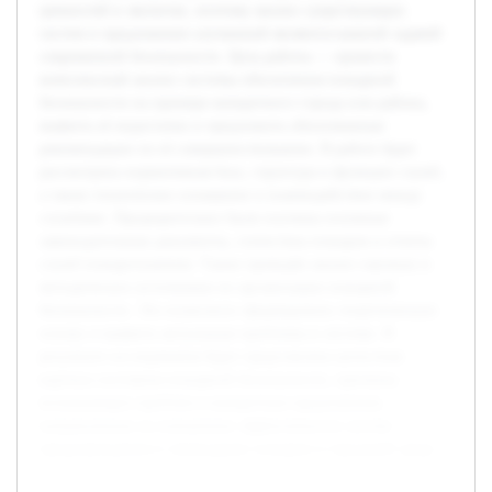
ценностей и экологии, поэтому анализ существующих
систем и предложение улучшений являются важной задачей
современной безопасности. Цель работы — провести
комплексный анализ системы обеспечения пожарной
безопасности на примере конкретного города или района,
выявить её недостатки и предложить обоснованные
рекомендации по её совершенствованию. В работе будет
рассмотрена нормативная база, структура и функции служб,
а также техническое оснащение и взаимодействие между
службами. Предварительно были изучены основные
законодательные документы, статистика пожаров и отчеты
служб пожаротушения. Также проведён анализ научных и
методических источников по организации пожарной
безопасности. Это позволило сформировать теоретическую
основу и выявить актуальные проблемы в системе. В
результате исследования будет представлена целостная
картина состояния пожарной безопасности, причины
возникающих проблем и конкретные предложения,
направленные на повышение эффективности систем
предупреждения и ликвидации пожаров в городской среде.