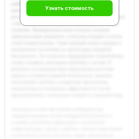
выявить её недостатки и предложить обоснованные
Узнать стоимость
рекомендации по её совершенствованию. В работе будет
рассмотрена нормативная база, структура и функции служб,
а также техническое оснащение и взаимодействие между
службами. Предварительно были изучены основные
законодательные документы, статистика пожаров и отчеты
служб пожаротушения. Также проведён анализ научных и
методических источников по организации пожарной
безопасности. Это позволило сформировать теоретическую
основу и выявить актуальные проблемы в системе. В
результате исследования будет представлена целостная
картина состояния пожарной безопасности, причины
возникающих проблем и конкретные предложения,
направленные на повышение эффективности систем
предупреждения и ликвидации пожаров в городской среде.
Актуальность темы обусловлена необходимостью
совершенствования систем пожарной безопасности в
условиях увеличения урбанизации и усложнения
инфраструктуры городов и районов. Пожары представляют
значительную угрозу для жизни людей, материальных