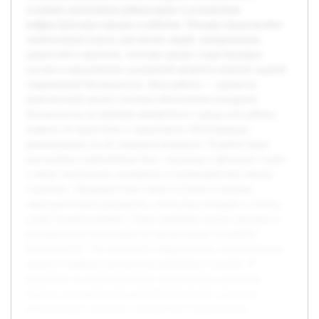
условиях увеличения урбанизации и усложнения
инфраструктуры городов и районов. Пожары представляют
значительную угрозу для жизни людей, материальных
ценностей и экологии, поэтому анализ существующих
систем и предложение улучшений являются важной задачей
современной безопасности. Цель работы — провести
комплексный анализ системы обеспечения пожарной
безопасности на примере конкретного города или района,
выявить её недостатки и предложить обоснованные
рекомендации по её совершенствованию. В работе будет
рассмотрена нормативная база, структура и функции служб,
а также техническое оснащение и взаимодействие между
службами. Предварительно были изучены основные
законодательные документы, статистика пожаров и отчеты
служб пожаротушения. Также проведён анализ научных и
методических источников по организации пожарной
безопасности. Это позволило сформировать теоретическую
основу и выявить актуальные проблемы в системе. В
результате исследования будет представлена целостная
картина состояния пожарной безопасности, причины
возникающих проблем и конкретные предложения,