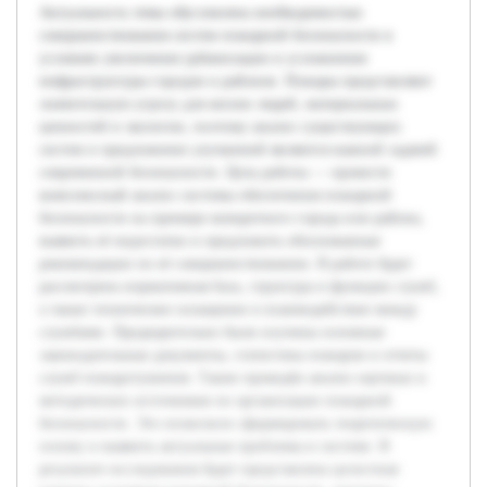
Актуальность темы обусловлена необходимостью
совершенствования систем пожарной безопасности в
условиях увеличения урбанизации и усложнения
инфраструктуры городов и районов. Пожары представляют
значительную угрозу для жизни людей, материальных
ценностей и экологии, поэтому анализ существующих
систем и предложение улучшений являются важной задачей
современной безопасности. Цель работы — провести
комплексный анализ системы обеспечения пожарной
безопасности на примере конкретного города или района,
выявить её недостатки и предложить обоснованные
рекомендации по её совершенствованию. В работе будет
рассмотрена нормативная база, структура и функции служб,
а также техническое оснащение и взаимодействие между
службами. Предварительно были изучены основные
законодательные документы, статистика пожаров и отчеты
служб пожаротушения. Также проведён анализ научных и
методических источников по организации пожарной
безопасности. Это позволило сформировать теоретическую
основу и выявить актуальные проблемы в системе. В
результате исследования будет представлена целостная