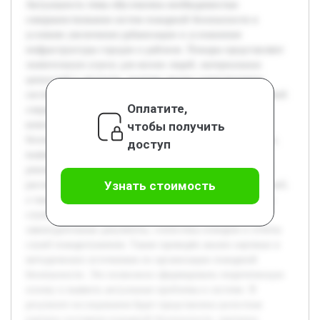
Актуальность темы обусловлена необходимостью
совершенствования систем пожарной безопасности в
условиях увеличения урбанизации и усложнения
инфраструктуры городов и районов. Пожары представляют
значительную угрозу для жизни людей, материальных
ценностей и экологии, поэтому анализ существующих
систем и предложение улучшений являются важной задачей
Оплатите,
современной безопасности. Цель работы — провести
чтобы получить
комплексный анализ системы обеспечения пожарной
безопасности на примере конкретного города или района,
доступ
выявить её недостатки и предложить обоснованные
рекомендации по её совершенствованию. В работе будет
Узнать стоимость
рассмотрена нормативная база, структура и функции служб,
а также техническое оснащение и взаимодействие между
службами. Предварительно были изучены основные
законодательные документы, статистика пожаров и отчеты
служб пожаротушения. Также проведён анализ научных и
методических источников по организации пожарной
безопасности. Это позволило сформировать теоретическую
основу и выявить актуальные проблемы в системе. В
результате исследования будет представлена целостная
картина состояния пожарной безопасности, причины