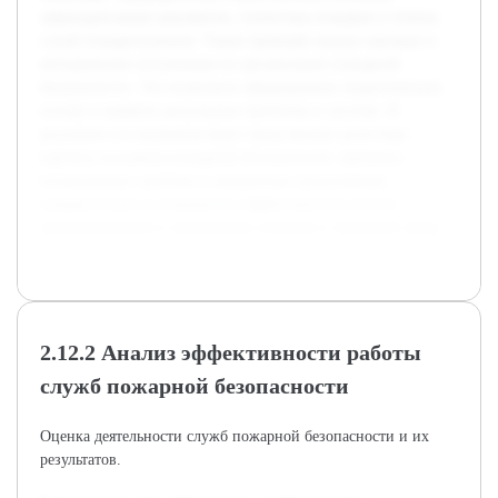
законодательные документы, статистика пожаров и отчеты
служб пожаротушения. Также проведён анализ научных и
методических источников по организации пожарной
безопасности. Это позволило сформировать теоретическую
основу и выявить актуальные проблемы в системе. В
результате исследования будет представлена целостная
картина состояния пожарной безопасности, причины
возникающих проблем и конкретные предложения,
направленные на повышение эффективности систем
предупреждения и ликвидации пожаров в городской среде.
2.12.2 Анализ эффективности работы
служб пожарной безопасности
Оценка деятельности служб пожарной безопасности и их
результатов.