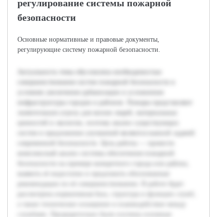
регулирование системы пожарной
безопасности
Основные нормативные и правовые документы,
регулирующие систему пожарной безопасности.
Актуальность темы обусловлена необходимостью
совершенствования систем пожарной безопасности в
условиях увеличения урбанизации и усложнения
инфраструктуры городов и районов. Пожары представляют
значительную угрозу для жизни людей, материальных
ценностей и экологии, поэтому анализ существующих
систем и предложение улучшений являются важной задачей
современной безопасности. Цель работы — провести
комплексный анализ системы обеспечения пожарной
безопасности на примере конкретного города или района,
выявить её недостатки и предложить обоснованные
рекомендации по её совершенствованию. В работе будет
рассмотрена нормативная база, структура и функции служб,
а также техническое оснащение и взаимодействие между
службами. Предварительно были изучены основные