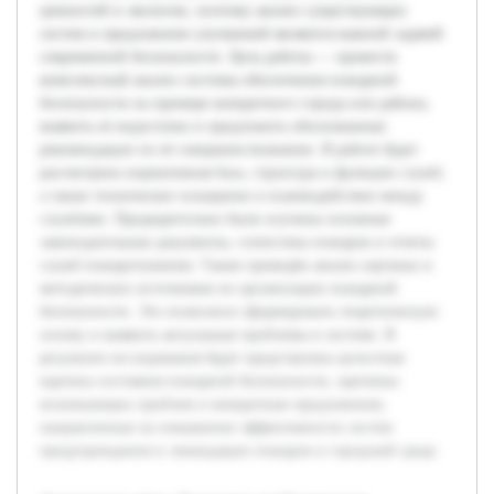
ценностей и экологии, поэтому анализ существующих
систем и предложение улучшений являются важной задачей
современной безопасности. Цель работы — провести
комплексный анализ системы обеспечения пожарной
безопасности на примере конкретного города или района,
выявить её недостатки и предложить обоснованные
рекомендации по её совершенствованию. В работе будет
рассмотрена нормативная база, структура и функции служб,
а также техническое оснащение и взаимодействие между
службами. Предварительно были изучены основные
законодательные документы, статистика пожаров и отчеты
служб пожаротушения. Также проведён анализ научных и
методических источников по организации пожарной
безопасности. Это позволило сформировать теоретическую
основу и выявить актуальные проблемы в системе. В
результате исследования будет представлена целостная
картина состояния пожарной безопасности, причины
возникающих проблем и конкретные предложения,
направленные на повышение эффективности систем
предупреждения и ликвидации пожаров в городской среде.