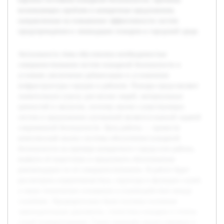
возникающих проблем и конкретные предложения,
направленные на повышение эффективности систем
предупреждения и ликвидации пожаров в городской среде.
Актуальность темы обусловлена необходимостью
совершенствования систем пожарной безопасности в
условиях увеличения урбанизации и усложнения
инфраструктуры городов и районов. Пожары представляют
значительную угрозу для жизни людей, материальных
ценностей и экологии, поэтому анализ существующих
систем и предложение улучшений являются важной задачей
современной безопасности. Цель работы — провести
комплексный анализ системы обеспечения пожарной
безопасности на примере конкретного города или района,
выявить её недостатки и предложить обоснованные
рекомендации по её совершенствованию. В работе будет
рассмотрена нормативная база, структура и функции служб,
а также техническое оснащение и взаимодействие между
службами. Предварительно были изучены основные
законодательные документы, статистика пожаров и отчеты
служб пожаротушения. Также проведён анализ научных и