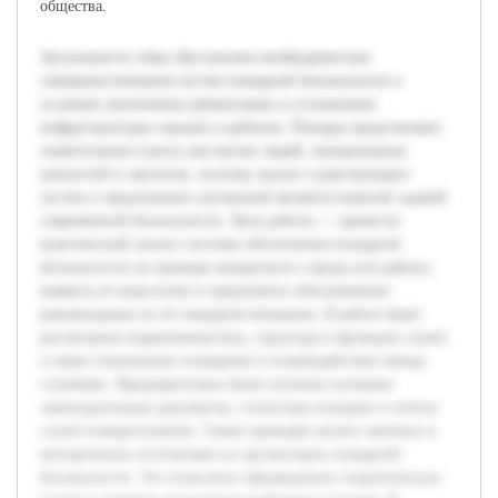
общества.
Актуальность темы обусловлена необходимостью
совершенствования систем пожарной безопасности в
условиях увеличения урбанизации и усложнения
инфраструктуры городов и районов. Пожары представляют
значительную угрозу для жизни людей, материальных
ценностей и экологии, поэтому анализ существующих
систем и предложение улучшений являются важной задачей
современной безопасности. Цель работы — провести
комплексный анализ системы обеспечения пожарной
безопасности на примере конкретного города или района,
выявить её недостатки и предложить обоснованные
рекомендации по её совершенствованию. В работе будет
рассмотрена нормативная база, структура и функции служб,
а также техническое оснащение и взаимодействие между
службами. Предварительно были изучены основные
законодательные документы, статистика пожаров и отчеты
служб пожаротушения. Также проведён анализ научных и
методических источников по организации пожарной
безопасности. Это позволило сформировать теоретическую