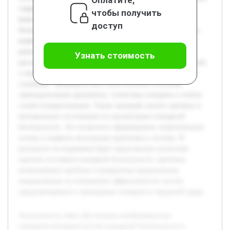
современной безопасности. Цель работы — провести
чтобы получить
комплексный анализ системы обеспечения пожарной
доступ
безопасности на примере конкретного города или района,
выявить её недостатки и предложить обоснованные
рекомендации по её совершенствованию. В работе будет
Узнать стоимость
рассмотрена нормативная база, структура и функции служб,
а также техническое оснащение и взаимодействие между
службами. Предварительно были изучены основные
законодательные документы, статистика пожаров и отчеты
служб пожаротушения. Также проведён анализ научных и
методических источников по организации пожарной
безопасности. Это позволило сформировать теоретическую
основу и выявить актуальные проблемы в системе. В
результате исследования будет представлена целостная
картина состояния пожарной безопасности, причины
возникающих проблем и конкретные предложения,
направленные на повышение эффективности систем
предупреждения и ликвидации пожаров в городской среде.
Актуальность темы обусловлена необходимостью
совершенствования систем пожарной безопасности в