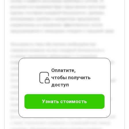
основу и выявить актуальные проблемы в системе. В
результате исследования будет представлена целостная
картина состояния пожарной безопасности, причины
возникающих проблем и конкретные предложения,
направленные на повышение эффективности систем
предупреждения и ликвидации пожаров в городской среде.
Актуальность темы обусловлена необходимостью
совершенствования систем пожарной безопасности в
условиях увеличения урбанизации и усложнения
инфраструктуры городов и районов. Пожары представляют
значительную угрозу для жизни людей, материальных
Оплатите,
ценностей и экологии, поэтому анализ существующих
чтобы получить
систем и предложение улучшений являются важной задачей
доступ
современной безопасности. Цель работы — провести
комплексный анализ системы обеспечения пожарной
безопасности на примере конкретного города или района,
Узнать стоимость
выявить её недостатки и предложить обоснованные
рекомендации по её совершенствованию. В работе будет
рассмотрена нормативная база, структура и функции служб,
а также техническое оснащение и взаимодействие между
службами. Предварительно были изучены основные