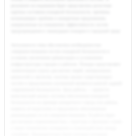
результате исследования будет представлена целостная
картина состояния пожарной безопасности, причины
возникающих проблем и конкретные предложения,
направленные на повышение эффективности систем
предупреждения и ликвидации пожаров в городской среде.
Актуальность темы обусловлена необходимостью
совершенствования систем пожарной безопасности в
условиях увеличения урбанизации и усложнения
инфраструктуры городов и районов. Пожары представляют
значительную угрозу для жизни людей, материальных
ценностей и экологии, поэтому анализ существующих
систем и предложение улучшений являются важной задачей
современной безопасности. Цель работы — провести
комплексный анализ системы обеспечения пожарной
безопасности на примере конкретного города или района,
выявить её недостатки и предложить обоснованные
рекомендации по её совершенствованию. В работе будет
рассмотрена нормативная база, структура и функции служб,
а также техническое оснащение и взаимодействие между
службами. Предварительно были изучены основные