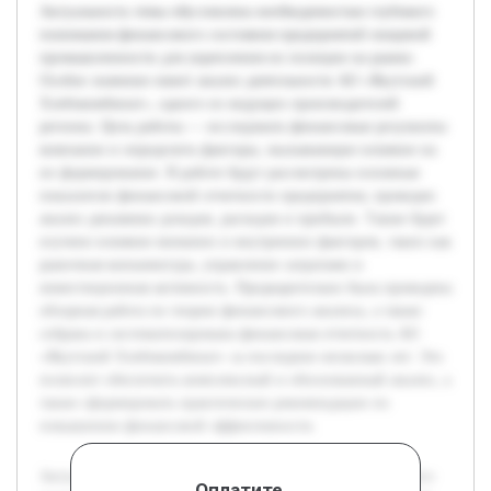
Актуальность темы обусловлена необходимостью глубокого
понимания финансового состояния предприятий пищевой
промышленности для укрепления их позиции на рынке.
Особое значение имеет анализ деятельности АО «Якутский
Хлебокомбинат», одного из ведущих производителей
региона. Цель работы — исследовать финансовые результаты
компании и определить факторы, оказывающие влияние на
их формирование. В работе будут рассмотрены основные
показатели финансовой отчетности предприятия, проведен
анализ динамики доходов, расходов и прибыли. Также будет
изучено влияние внешних и внутренних факторов, таких как
рыночная конъюнктура, управление затратами и
инвестиционная активность. Предварительно была проведена
обзорная работа по теории финансового анализа, а также
собрана и систематизирована финансовая отчетность АО
«Якутский Хлебокомбинат» за последние несколько лет. Это
позволит обеспечить комплексный и обоснованный анализ, а
также сформировать практические рекомендации по
повышению финансовой эффективности.
Актуальность темы обусловлена необходимостью глубокого
Оплатите,