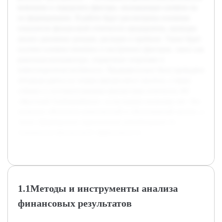
компании и определить факторы, оказывающие влияние на
их формирование. В работе будут рассмотрены основные
показатели финансовой отчетности предприятия, проведен
анализ динамики доходов, расходов и прибыли. Также будет
изучено влияние внешних и внутренних факторов, таких как
рыночная конъюнктура, управление затратами и
инвестиционная активность. Предварительно была проведена
обзорная работа по теории финансового анализа, а также
собрана и систематизирована финансовая отчетность АО
«Якутский Хлебокомбинат» за последние несколько лет. Это
позволит обеспечить комплексный и обоснованный анализ, а
также сформировать практические рекомендации по
повышению финансовой эффективности.
1.1Методы и инструменты анализа
финансовых результатов