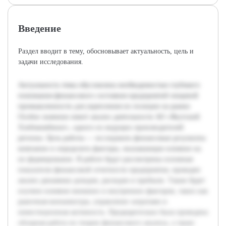
Введение
Раздел вводит в тему, обосновывает актуальность, цель и
задачи исследования.
Актуальность темы обусловлена необходимостью глубокого
понимания финансового состояния предприятий пищевой
промышленности для укрепления их позиции на рынке.
Особое значение имеет анализ деятельности АО «Якутский
Хлебокомбинат», одного из ведущих производителей
региона. Цель работы — исследовать финансовые результаты
компании и определить факторы, оказывающие влияние на
их формирование. В работе будут рассмотрены основные
показатели финансовой отчетности предприятия, проведен
анализ динамики доходов, расходов и прибыли. Также будет
изучено влияние внешних и внутренних факторов, таких как
рыночная конъюнктура, управление затратами и
инвестиционная активность. Предварительно была проведена
обзорная работа по теории финансового анализа, а также