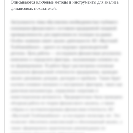
Описываются ключевые методы и инструменты для анализа
финансовых показателей.
Актуальность темы обусловлена необходимостью глубокого
понимания финансового состояния предприятий пищевой
промышленности для укрепления их позиции на рынке.
Особое значение имеет анализ деятельности АО «Якутский
Хлебокомбинат», одного из ведущих производителей
региона. Цель работы — исследовать финансовые результаты
компании и определить факторы, оказывающие влияние на
их формирование. В работе будут рассмотрены основные
показатели финансовой отчетности предприятия, проведен
анализ динамики доходов, расходов и прибыли. Также будет
изучено влияние внешних и внутренних факторов, таких как
рыночная конъюнктура, управление затратами и
инвестиционная активность. Предварительно была проведена
обзорная работа по теории финансового анализа, а также
собрана и систематизирована финансовая отчетность АО
«Якутский Хлебокомбинат» за последние несколько лет. Это
позволит обеспечить комплексный и обоснованный анализ, а
также сформировать практические рекомендации по