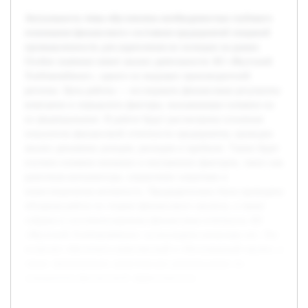
Актуальность темы обусловлена необходимостью глубокого
понимания финансового состояния предприятий пищевой
промышленности для укрепления их позиции на рынке.
Особое значение имеет анализ деятельности АО «Якутский
Хлебокомбинат», одного из ведущих производителей
региона. Цель работы — исследовать финансовые результаты
компании и определить факторы, оказывающие влияние на
их формирование. В работе будут рассмотрены основные
показатели финансовой отчетности предприятия, проведен
анализ динамики доходов, расходов и прибыли. Также будет
изучено влияние внешних и внутренних факторов, таких как
рыночная конъюнктура, управление затратами и
инвестиционная активность. Предварительно была проведена
обзорная работа по теории финансового анализа, а также
собрана и систематизирована финансовая отчетность АО
«Якутский Хлебокомбинат» за последние несколько лет. Это
позволит обеспечить комплексный и обоснованный анализ, а
также сформировать практические рекомендации по
повышению финансовой эффективности.