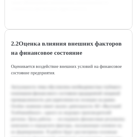
также сформировать практические рекомендации по
повышению финансовой эффективности.
2.2Оценка влияния внешних факторов
на финансовое состояние
Оценивается воздействие внешних условий на финансовое
состояние предприятия.
Актуальность темы обусловлена необходимостью глубокого
понимания финансового состояния предприятий пищевой
промышленности для укрепления их позиции на рынке.
Особое значение имеет анализ деятельности АО «Якутский
Хлебокомбинат», одного из ведущих производителей
региона. Цель работы — исследовать финансовые результаты
компании и определить факторы, оказывающие влияние на
их формирование. В работе будут рассмотрены основные