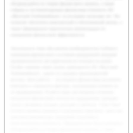
обзорная работа по теории финансового анализа, а также
собрана и систематизирована финансовая отчетность АО
«Якутский Хлебокомбинат» за последние несколько лет. Это
позволит обеспечить комплексный и обоснованный анализ, а
также сформировать практические рекомендации по
повышению финансовой эффективности.
Актуальность темы обусловлена необходимостью глубокого
понимания финансового состояния предприятий пищевой
промышленности для укрепления их позиции на рынке.
Особое значение имеет анализ деятельности АО «Якутский
Хлебокомбинат», одного из ведущих производителей
региона. Цель работы — исследовать финансовые результаты
компании и определить факторы, оказывающие влияние на
их формирование. В работе будут рассмотрены основные
показатели финансовой отчетности предприятия, проведен
анализ динамики доходов, расходов и прибыли. Также будет
изучено влияние внешних и внутренних факторов, таких как
рыночная конъюнктура, управление затратами и
инвестиционная активность. Предварительно была проведена
обзорная работа по теории финансового анализа, а также