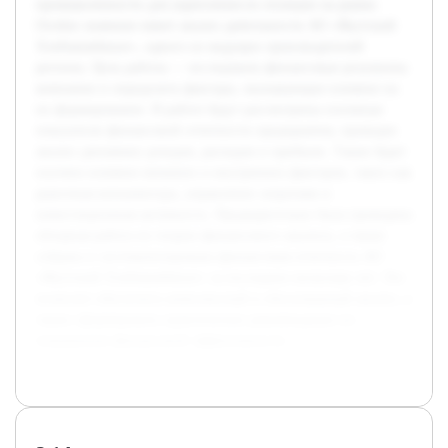
промышленности для укрепления их позиции на рынке.
Особое значение имеет анализ деятельности АО «Якутский
Хлебокомбинат», одного из ведущих производителей
региона. Цель работы — исследовать финансовые результаты
компании и определить факторы, оказывающие влияние на
их формирование. В работе будут рассмотрены основные
показатели финансовой отчетности предприятия, проведен
анализ динамики доходов, расходов и прибыли. Также будет
изучено влияние внешних и внутренних факторов, таких как
рыночная конъюнктура, управление затратами и
инвестиционная активность. Предварительно была проведена
обзорная работа по теории финансового анализа, а также
собрана и систематизирована финансовая отчетность АО
«Якутский Хлебокомбинат» за последние несколько лет. Это
позволит обеспечить комплексный и обоснованный анализ, а
также сформировать практические рекомендации по
повышению финансовой эффективности.