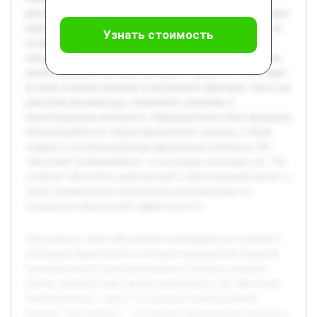
региона. Цель работы — исследовать финансовые результаты
компании и определить факторы, оказывающие влияние на
Узнать стоимость
их формирование. В работе будут рассмотрены основные
показатели финансовой отчетности предприятия, проведен
анализ динамики доходов, расходов и прибыли. Также будет
изучено влияние внешних и внутренних факторов, таких как
рыночная конъюнктура, управление затратами и
инвестиционная активность. Предварительно была проведена
обзорная работа по теории финансового анализа, а также
собрана и систематизирована финансовая отчетность АО
«Якутский Хлебокомбинат» за последние несколько лет. Это
позволит обеспечить комплексный и обоснованный анализ, а
также сформировать практические рекомендации по
повышению финансовой эффективности.
Актуальность темы обусловлена необходимостью глубокого
понимания финансового состояния предприятий пищевой
промышленности для укрепления их позиции на рынке.
Особое значение имеет анализ деятельности АО «Якутский
Хлебокомбинат», одного из ведущих производителей
региона. Цель работы — исследовать финансовые результаты