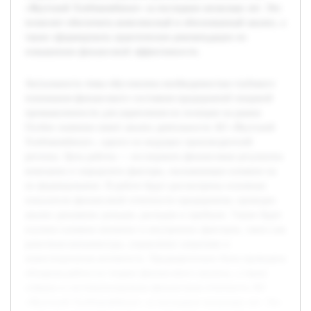
«Якутский Хлебокомбинат» за последние несколько лет. Это
позволит обеспечить комплексный и обоснованный анализ, а
также сформировать практические рекомендации по
повышению финансовой эффективности.
Актуальность темы обусловлена необходимостью глубокого
понимания финансового состояния предприятий пищевой
промышленности для укрепления их позиции на рынке.
Особое значение имеет анализ деятельности АО «Якутский
Хлебокомбинат», одного из ведущих производителей
региона. Цель работы — исследовать финансовые результаты
компании и определить факторы, оказывающие влияние на
их формирование. В работе будут рассмотрены основные
показатели финансовой отчетности предприятия, проведен
анализ динамики доходов, расходов и прибыли. Также будет
изучено влияние внешних и внутренних факторов, таких как
рыночная конъюнктура, управление затратами и
инвестиционная активность. Предварительно была проведена
обзорная работа по теории финансового анализа, а также
собрана и систематизирована финансовая отчетность АО
«Якутский Хлебокомбинат» за последние несколько лет. Это