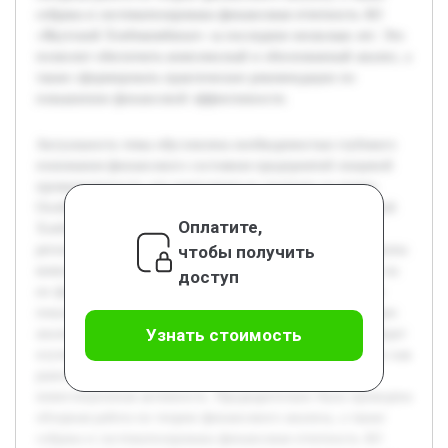
собрана и систематизирована финансовая отчетность АО
«Якутский Хлебокомбинат» за последние несколько лет. Это
позволит обеспечить комплексный и обоснованный анализ, а
также сформировать практические рекомендации по
повышению финансовой эффективности.
Актуальность темы обусловлена необходимостью глубокого
понимания финансового состояния предприятий пищевой
промышленности для укрепления их позиции на рынке.
Особое значение имеет анализ деятельности АО «Якутский
Оплатите,
Хлебокомбинат», одного из ведущих производителей
чтобы получить
региона. Цель работы — исследовать финансовые результаты
компании и определить факторы, оказывающие влияние на
доступ
их формирование. В работе будут рассмотрены основные
показатели финансовой отчетности предприятия, проведен
Узнать стоимость
анализ динамики доходов, расходов и прибыли. Также будет
изучено влияние внешних и внутренних факторов, таких как
рыночная конъюнктура, управление затратами и
инвестиционная активность. Предварительно была проведена
обзорная работа по теории финансового анализа, а также
собрана и систематизирована финансовая отчетность АО