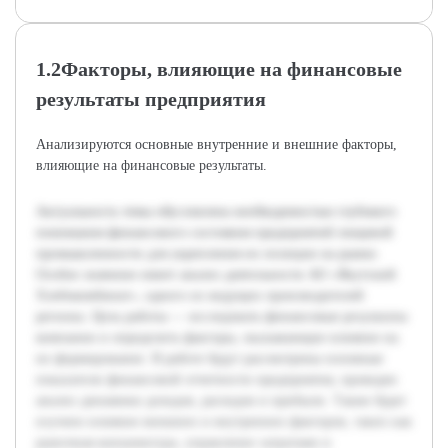
1.2Факторы, влияющие на финансовые
результаты предприятия
Анализируются основные внутренние и внешние факторы,
влияющие на финансовые результаты.
Актуальность темы обусловлена необходимостью глубокого
понимания финансового состояния предприятий пищевой
промышленности для укрепления их позиции на рынке.
Особое значение имеет анализ деятельности АО «Якутский
Хлебокомбинат», одного из ведущих производителей
региона. Цель работы — исследовать финансовые результаты
компании и определить факторы, оказывающие влияние на
их формирование. В работе будут рассмотрены основные
показатели финансовой отчетности предприятия, проведен
анализ динамики доходов, расходов и прибыли. Также будет
изучено влияние внешних и внутренних факторов, таких как
рыночная конъюнктура, управление затратами и