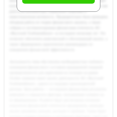
анализ динамики доходов, расходов и прибыли. Также будет
изучено влияние внешних и внутренних факторов, таких как
рыночная конъюнктура, управление затратами и
инвестиционная активность. Предварительно была проведена
обзорная работа по теории финансового анализа, а также
собрана и систематизирована финансовая отчетность АО
«Якутский Хлебокомбинат» за последние несколько лет. Это
позволит обеспечить комплексный и обоснованный анализ, а
также сформировать практические рекомендации по
повышению финансовой эффективности.
Актуальность темы обусловлена необходимостью глубокого
понимания финансового состояния предприятий пищевой
промышленности для укрепления их позиции на рынке.
Особое значение имеет анализ деятельности АО «Якутский
Хлебокомбинат», одного из ведущих производителей
региона. Цель работы — исследовать финансовые результаты
компании и определить факторы, оказывающие влияние на
их формирование. В работе будут рассмотрены основные
показатели финансовой отчетности предприятия, проведен
анализ динамики доходов, расходов и прибыли. Также будет
изучено влияние внешних и внутренних факторов, таких как