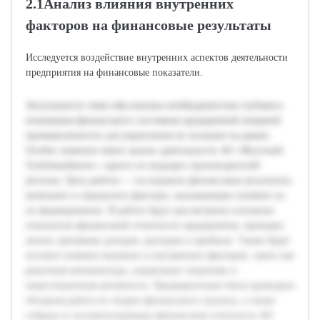
2.1Анализ влияния внутренних
факторов на финансовые результаты
Исследуется воздействие внутренних аспектов деятельности
предприятия на финансовые показатели.
Актуальность темы обусловлена необходимостью глубокого
понимания финансового состояния предприятий пищевой
промышленности для укрепления их позиции на рынке.
Особое значение имеет анализ деятельности АО «Якутский
Хлебокомбинат», одного из ведущих производителей
региона. Цель работы — исследовать финансовые результаты
компании и определить факторы, оказывающие влияние на
их формирование. В работе будут рассмотрены основные
показатели финансовой отчетности предприятия, проведен
анализ динамики доходов, расходов и прибыли. Также будет
изучено влияние внешних и внутренних факторов, таких как
рыночная конъюнктура, управление затратами и
инвестиционная активность. Предварительно была проведена
обзорная работа по теории финансового анализа, а также
собрана и систематизирована финансовая отчетность АО