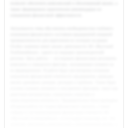
позволит обеспечить комплексный и обоснованный анализ, а
также сформировать практические рекомендации по
повышению финансовой эффективности.
Актуальность темы обусловлена необходимостью глубокого
понимания финансового состояния предприятий пищевой
промышленности для укрепления их позиции на рынке.
Особое значение имеет анализ деятельности АО «Якутский
Хлебокомбинат», одного из ведущих производителей
региона. Цель работы — исследовать финансовые результаты
компании и определить факторы, оказывающие влияние на
их формирование. В работе будут рассмотрены основные
показатели финансовой отчетности предприятия, проведен
анализ динамики доходов, расходов и прибыли. Также будет
изучено влияние внешних и внутренних факторов, таких как
рыночная конъюнктура, управление затратами и
инвестиционная активность. Предварительно была проведена
обзорная работа по теории финансового анализа, а также
собрана и систематизирована финансовая отчетность АО
«Якутский Хлебокомбинат» за последние несколько лет. Это
позволит обеспечить комплексный и обоснованный анализ, а