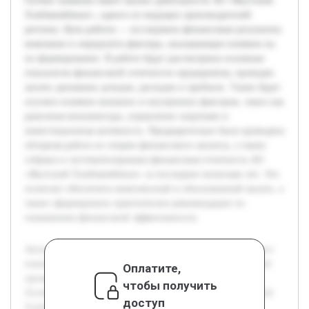
Особое значение имеет анализ деятельности АО «Якутский
Хлебокомбинат», одного из ведущих производителей
региона. Цель работы — исследовать финансовые результаты
компании и определить факторы, оказывающие влияние на
их формирование. В работе будут рассмотрены основные
показатели финансовой отчетности предприятия, проведен
анализ динамики доходов, расходов и прибыли. Также будет
изучено влияние внешних и внутренних факторов, таких как
рыночная конъюнктура, управление затратами и
инвестиционная активность. Предварительно была проведена
обзорная работа по теории финансового анализа, а также
собрана и систематизирована финансовая отчетность АО
«Якутский Хлебокомбинат» за последние несколько лет. Это
позволит обеспечить комплексный и обоснованный анализ, а
также сформировать практические рекомендации по
повышению финансовой эффективности.
Актуальность темы обусловлена необходимостью глубокого
понимания финансового состояния предприятий пищевой
Оплатите,
промышленности для укрепления их позиции на рынке.
чтобы получить
Особое значение имеет анализ деятельности АО «Якутский
доступ
Хлебокомбинат», одного из ведущих производителей