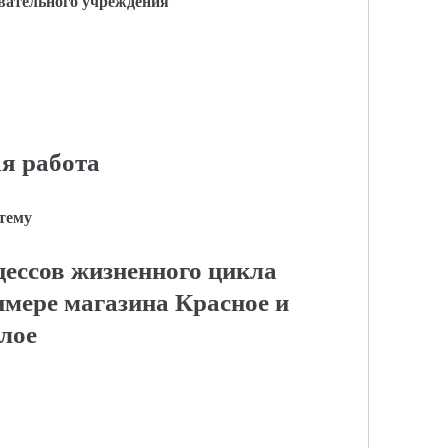
вательного учреждения
я работа
 тему
цессов жизненного цикла
имере магазина Красное и
лое