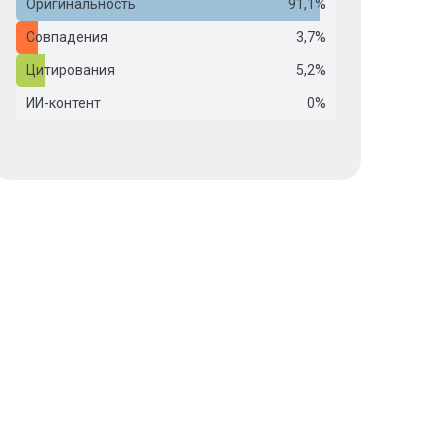
Оригинальность
91,1%
Совпадения
3,7%
Цитирования
5,2%
ИИ-контент
0%