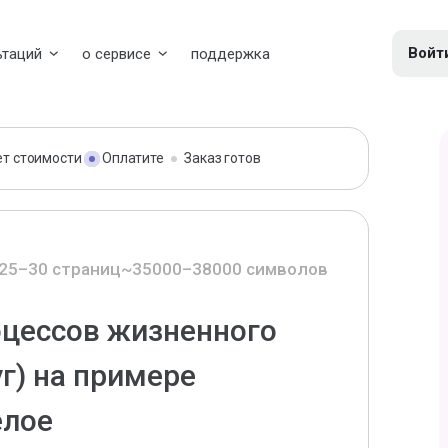
Войт
ьтаций
о сервисе
поддержка
ет стоимости
Оплатите
Заказ готов
25–30 страниц
~35000–38000 символов
оцессов жизненного
г) на примере
елое