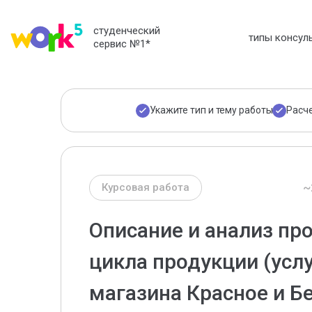
студенческий
типы консул
сервис №1
*
Укажите тип и тему работы
Расч
~
Курсовая работа
Описание и анализ пр
цикла продукции (услу
магазина Красное и Б