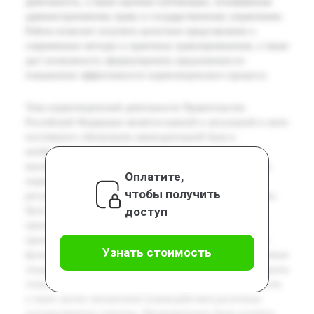
деятельность, а также научные публикации, посвящённые
административному праву и государственному управлению.
Работа позволит получить целостное представление о
современных методах и практиках правоприменения, а также
даст возможность сформулировать предложения по
повышению эффективности нормотворческого процесса.
Тема нормотворческой деятельности Правительства
Российской Федерации является важной и актуальной в свете
постоянного обновления законодательной базы и
необходимости адаптации к внутренним и внешним
вызовам. В работе будет рассмотрена современная модель
Оплатите,
нормотворчества, отражающая особенности правового
чтобы получить
регулирования и административного управления в России.
доступ
Цель курсовой работы — детально изучить структуру и
принципы формирования нормативных правовых актов,
принимаемых Правительством РФ, выявить особенности
Узнать стоимость
функционирования данного процесса и определить ключевые
тенденции его развития. В ходе исследования будут раскрыты
этапы подготовки и утверждения нормативных документов,
а также анализ механизмов взаимодействия различных
государственных структур. Предварительно были изучены