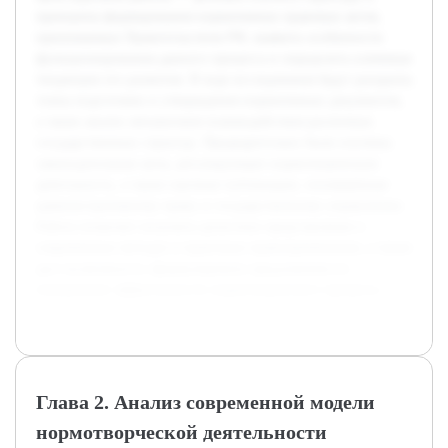
принципы формирования нормативных правовых актов,
принимаемых Правительством РФ, выявить особенности
функционирования данного процесса и определить ключевые
тенденции его развития. В ходе исследования будут раскрыты
этапы подготовки и утверждения нормативных документов,
а также анализ механизмов взаимодействия различных
государственных структур. Предварительно были изучены
законодательные акты, регулирующие нормотворческую
деятельность, а также научные публикации, посвящённые
административному праву и государственному управлению.
Работа позволит получить целостное представление о
современных методах и практиках правоприменения, а также
даст возможность сформулировать предложения по
повышению эффективности нормотворческого процесса.
Глава 2. Анализ современной модели
нормотворческой деятельности