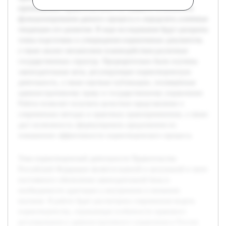
принимаемых Правительством РФ, выявить особенности
функционирования данного процесса и определить ключевые
тенденции его развития. В ходе исследования будут раскрыты
этапы подготовки и утверждения нормативных документов,
а также анализ механизмов взаимодействия различных
государственных структур. Предварительно были изучены
законодательные акты, регулирующие нормотворческую
деятельность, а также научные публикации, посвящённые
административному праву и государственному управлению.
Работа позволит получить целостное представление о
современных методах и практиках правоприменения, а также
даст возможность сформулировать предложения по
повышению эффективности нормотворческого процесса.
Тема нормотворческой деятельности Правительства
Российской Федерации является важной и актуальной в свете
постоянного обновления законодательной базы и
необходимости адаптации к внутренним и внешним
вызовам. В работе будет рассмотрена современная модель
нормотворчества, отражающая особенности правового
регулирования и административного управления в России.