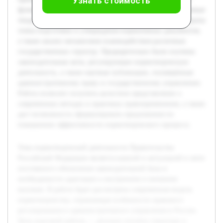
Узнать стоимость
функционирования данного процесса и определить ключевые
тенденции его развития. В ходе исследования будут раскрыты
этапы подготовки и утверждения нормативных документов,
а также анализ механизмов взаимодействия различных
государственных структур. Предварительно были изучены
законодательные акты, регулирующие нормотворческую
деятельность, а также научные публикации, посвящённые
административному праву и государственному управлению.
Работа позволит получить целостное представление о
современных методах и практиках правоприменения, а также
даст возможность сформулировать предложения по
повышению эффективности нормотворческого процесса.
Тема нормотворческой деятельности Правительства
Российской Федерации является важной и актуальной в свете
постоянного обновления законодательной базы и
необходимости адаптации к внутренним и внешним
вызовам. В работе будет рассмотрена современная модель
нормотворчества, отражающая особенности правового
регулирования и административного управления в России.
Цель курсовой работы — детально изучить структуру и