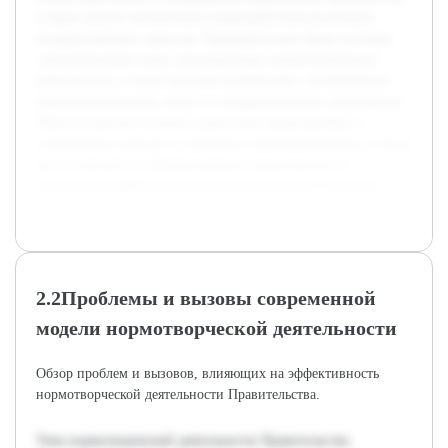
а также анализ механизмов взаимодействия различных
государственных структур. Предварительно были изучены
законодательные акты, регулирующие нормотворческую
деятельность, а также научные публикации, посвящённые
административному праву и государственному управлению.
Работа позволит получить целостное представление о
современных методах и практиках правоприменения, а также
даст возможность сформулировать предложения по
повышению эффективности нормотворческого процесса.
2.2Проблемы и вызовы современной
модели нормотворческой деятельности
Обзор проблем и вызовов, влияющих на эффективность
нормотворческой деятельности Правительства.
Тема нормотворческой деятельности Правительства