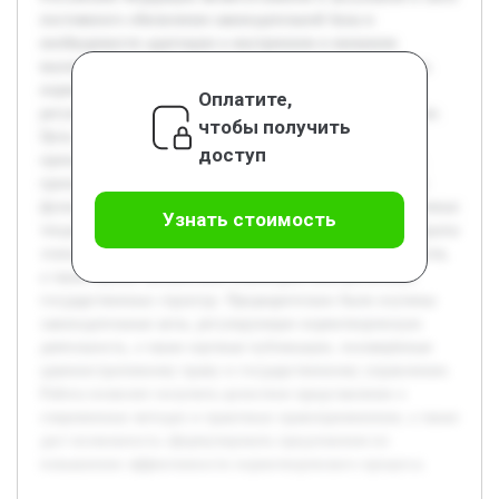
постоянного обновления законодательной базы и
необходимости адаптации к внутренним и внешним
вызовам. В работе будет рассмотрена современная модель
нормотворчества, отражающая особенности правового
Оплатите,
регулирования и административного управления в России.
чтобы получить
Цель курсовой работы — детально изучить структуру и
доступ
принципы формирования нормативных правовых актов,
принимаемых Правительством РФ, выявить особенности
функционирования данного процесса и определить ключевые
Узнать стоимость
тенденции его развития. В ходе исследования будут раскрыты
этапы подготовки и утверждения нормативных документов,
а также анализ механизмов взаимодействия различных
государственных структур. Предварительно были изучены
законодательные акты, регулирующие нормотворческую
деятельность, а также научные публикации, посвящённые
административному праву и государственному управлению.
Работа позволит получить целостное представление о
современных методах и практиках правоприменения, а также
даст возможность сформулировать предложения по
повышению эффективности нормотворческого процесса.