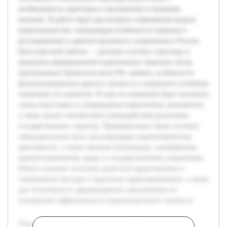
необходимости адаптации к внутренним и внешним
вызовам. В работе будет рассмотрена современная модель
нормотворчества, отражающая особенности правового
регулирования и административного управления в России.
Цель курсовой работы — детально изучить структуру и
принципы формирования нормативных правовых актов,
принимаемых Правительством РФ, выявить особенности
функционирования данного процесса и определить ключевые
тенденции его развития. В ходе исследования будут раскрыты
этапы подготовки и утверждения нормативных документов,
а также анализ механизмов взаимодействия различных
государственных структур. Предварительно были изучены
законодательные акты, регулирующие нормотворческую
деятельность, а также научные публикации, посвящённые
административному праву и государственному управлению.
Работа позволит получить целостное представление о
современных методах и практиках правоприменения, а также
даст возможность сформулировать предложения по
повышению эффективности нормотворческого процесса.
Тема нормотворческой деятельности Правительства