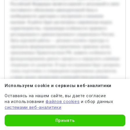
Российской Федерации является важной и актуальной в свете
постоянного обновления законодательной базы и
необходимости адаптации к внутренним и внешним
вызовам. В работе будет рассмотрена современная модель
нормотворчества, отражающая особенности правового
регулирования и административного управления в России.
Цель курсовой работы — детально изучить структуру и
принципы формирования нормативных правовых актов,
принимаемых Правительством РФ, выявить особенности
функционирования данного процесса и определить ключевые
тенденции его развития. В ходе исследования будут раскрыты
этапы подготовки и утверждения нормативных документов,
а также анализ механизмов взаимодействия различных
государственных структур. Предварительно были изучены
Используем cookie и сервисы веб-аналитики
законодательные акты, регулирующие нормотворческую
Оставаясь на нашем сайте, вы даете согласие
деятельность, а также научные публикации, посвящённые
на использование
файлов cookies
и сбор данных
административному праву и государственному управлению.
системами веб-аналитики
Работа позволит получить целостное представление о
современных методах и практиках правоприменения, а также
Узнать стоимость
даст возможность сформулировать предложения по
Принять
повышению эффективности нормотворческого процесса.