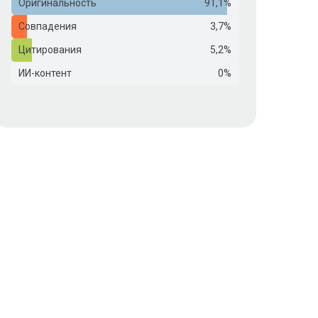
Оригинальность
91,1%
Совпадения
3,7%
Цитирования
5,2%
ИИ-контент
0%