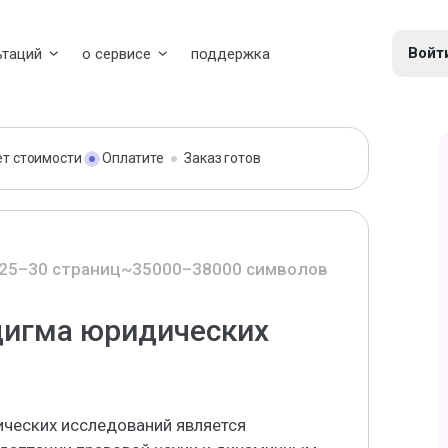
Войт
ьтаций
о сервисе
поддержка
ет стоимости
Оплатите
Заказ готов
25–30 страниц
~35000–38000 символов
дигма юридических
ческих исследований является