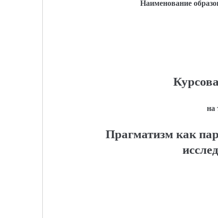
Наименование образо
Курсова
на
Прагматизм как па
иссле