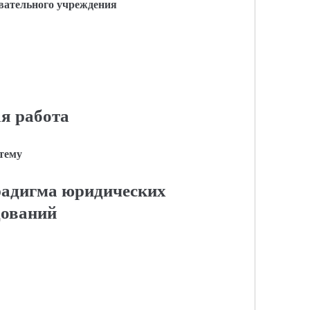
вательного учреждения
я работа
 тему
радигма юридических
дований