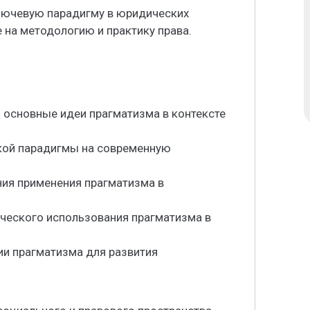
лючевую парадигму в юридических
 на методологию и практику права.
и основные идеи прагматизма в контексте
ской парадигмы на современную
ния применения прагматизма в
ического использования прагматизма в
ии прагматизма для развития