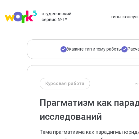
студенческий
типы консул
сервис №1
*
Укажите тип и тему работы
Расч
~
Курсовая работа
Прагматизм как пара
исследований
Тема прагматизма как парадигмы юриди