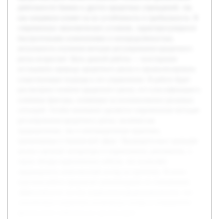
деятельности банков и других кредитных учреждений, так
как напрямую влияет на их устойчивость и прибыльность. В
современных экономических условиях, характеризующихся
быстротечными изменениями и неопределённостью,
актуальность изучения методов регулирования кредитного
риска возрастает. Цель данной работы — всесторонне
исследовать природу кредитного риска и проанализировать
существующие подходы к его управлению. В работе будет
рассмотрено понятие кредитного риска, его классификация и
ключевые факторы, влияющие на возникновение рисковых
ситуаций. Особое внимание уделяется современным методам
регулирования кредитного риска, включая как
традиционные, так и инновационные практики,
применяемые в банковской сфере. Предварительно проведён
анализ научной литературы и нормативных документов, а
также обзоры практических кейсов, что позволяет
сформировать комплексный взгляд на проблему. В итоге
курсовая работа предлагает рекомендации по повышению
эффективности систем управления кредитным риском, что
способствует снижению возможных потерь и повышению
финансовой стабильности организаций.