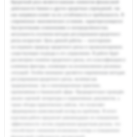
Кредитный риск является важным элементом финансовой
деятельности банков и других кредитных учреждений, так
как напрямую влияет на их устойчивость и прибыльность. В
современных экономических условиях, характеризующихся
быстротечными изменениями и неопределённостью,
актуальность изучения методов регулирования кредитного
риска возрастает. Цель данной работы — всесторонне
исследовать природу кредитного риска и проанализировать
существующие подходы к его управлению. В работе будет
рассмотрено понятие кредитного риска, его классификация и
ключевые факторы, влияющие на возникновение рисковых
ситуаций. Особое внимание уделяется современным методам
регулирования кредитного риска, включая как
традиционные, так и инновационные практики,
применяемые в банковской сфере. Предварительно проведён
анализ научной литературы и нормативных документов, а
также обзоры практических кейсов, что позволяет
сформировать комплексный взгляд на проблему. В итоге
курсовая работа предлагает рекомендации по повышению
эффективности систем управления кредитным риском, что
способствует снижению возможных потерь и повышению
финансовой стабильности организаций.