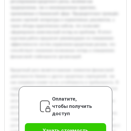
регулирования кредитного риска, включая как
традиционные, так и инновационные практики,
применяемые в банковской сфере. Предварительно проведён
анализ научной литературы и нормативных документов, а
также обзоры практических кейсов, что позволяет
сформировать комплексный взгляд на проблему. В итоге
курсовая работа предлагает рекомендации по повышению
эффективности систем управления кредитным риском, что
способствует снижению возможных потерь и повышению
финансовой стабильности организаций.
Кредитный риск является важным элементом финансовой
деятельности банков и других кредитных учреждений, так
как напрямую влияет на их устойчивость и прибыльность. В
современных экономических условиях, характеризующихся
быстротечными изменениями и неопределённостью,
Оплатите,
актуальность изучения методов регулирования кредитного
чтобы получить
риска возрастает. Цель данной работы — всесторонне
доступ
исследовать природу кредитного риска и проанализировать
существующие подходы к его управлению. В работе будет
рассмотрено понятие кредитного риска, его классификация и
Узнать стоимость