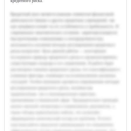
кредитного риска.
Кредитный риск является важным элементом финансовой
деятельности банков и других кредитных учреждений, так
как напрямую влияет на их устойчивость и прибыльность. В
современных экономических условиях, характеризующихся
быстротечными изменениями и неопределённостью,
актуальность изучения методов регулирования кредитного
риска возрастает. Цель данной работы — всесторонне
исследовать природу кредитного риска и проанализировать
существующие подходы к его управлению. В работе будет
рассмотрено понятие кредитного риска, его классификация и
ключевые факторы, влияющие на возникновение рисковых
ситуаций. Особое внимание уделяется современным методам
регулирования кредитного риска, включая как
традиционные, так и инновационные практики,
применяемые в банковской сфере. Предварительно проведён
анализ научной литературы и нормативных документов, а
также обзоры практических кейсов, что позволяет
сформировать комплексный взгляд на проблему. В итоге
курсовая работа предлагает рекомендации по повышению
эффективности систем управления кредитным риском, что