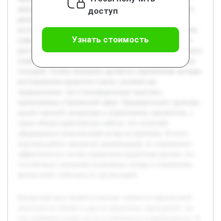
актуальность изучения методов регулирования кредитного
доступ
риска возрастает. Цель данной работы — всесторонне
исследовать природу кредитного риска и проанализировать
Узнать стоимость
существующие подходы к его управлению. В работе будет
рассмотрено понятие кредитного риска, его классификация и
ключевые факторы, влияющие на возникновение рисковых
ситуаций. Особое внимание уделяется современным методам
регулирования кредитного риска, включая как
традиционные, так и инновационные практики,
применяемые в банковской сфере. Предварительно проведён
анализ научной литературы и нормативных документов, а
также обзоры практических кейсов, что позволяет
сформировать комплексный взгляд на проблему. В итоге
курсовая работа предлагает рекомендации по повышению
эффективности систем управления кредитным риском, что
способствует снижению возможных потерь и повышению
финансовой стабильности организаций.
Кредитный риск является важным элементом финансовой
деятельности банков и других кредитных учреждений, так
как напрямую влияет на их устойчивость и прибыльность. В