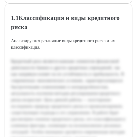
1.1Классификация и виды кредитного
риска
Анализируются различные виды кредитного риска и их
классификация.
Кредитный риск является важным элементом финансовой
деятельности банков и других кредитных учреждений, так
как напрямую влияет на их устойчивость и прибыльность. В
современных экономических условиях, характеризующихся
быстротечными изменениями и неопределённостью,
актуальность изучения методов регулирования кредитного
риска возрастает. Цель данной работы — всесторонне
исследовать природу кредитного риска и проанализировать
существующие подходы к его управлению. В работе будет
рассмотрено понятие кредитного риска, его классификация и
ключевые факторы, влияющие на возникновение рисковых
ситуаций. Особое внимание уделяется современным методам