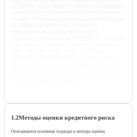
рассмотрено понятие кредитного риска, его классификация и
ключевые факторы, влияющие на возникновение рисковых
ситуаций. Особое внимание уделяется современным методам
регулирования кредитного риска, включая как
традиционные, так и инновационные практики,
применяемые в банковской сфере. Предварительно проведён
анализ научной литературы и нормативных документов, а
также обзоры практических кейсов, что позволяет
сформировать комплексный взгляд на проблему. В итоге
курсовая работа предлагает рекомендации по повышению
эффективности систем управления кредитным риском, что
способствует снижению возможных потерь и повышению
финансовой стабильности организаций.
1.2Методы оценки кредитного риска
Описываются основные подходы и методы оценки