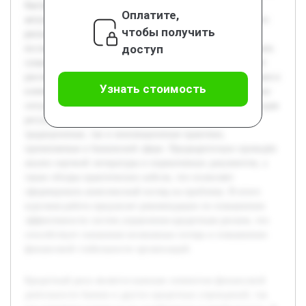
быстротечными изменениями и неопределённостью,
Оплатите,
актуальность изучения методов регулирования кредитного
чтобы получить
риска возрастает. Цель данной работы — всесторонне
доступ
исследовать природу кредитного риска и проанализировать
существующие подходы к его управлению. В работе будет
рассмотрено понятие кредитного риска, его классификация и
Узнать стоимость
ключевые факторы, влияющие на возникновение рисковых
ситуаций. Особое внимание уделяется современным методам
регулирования кредитного риска, включая как
традиционные, так и инновационные практики,
применяемые в банковской сфере. Предварительно проведён
анализ научной литературы и нормативных документов, а
также обзоры практических кейсов, что позволяет
сформировать комплексный взгляд на проблему. В итоге
курсовая работа предлагает рекомендации по повышению
эффективности систем управления кредитным риском, что
способствует снижению возможных потерь и повышению
финансовой стабильности организаций.
Кредитный риск является важным элементом финансовой
деятельности банков и других кредитных учреждений, так