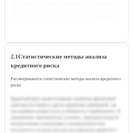
курсовая работа предлагает рекомендации по повышению
эффективности систем управления кредитным риском, что
способствует снижению возможных потерь и повышению
финансовой стабильности организаций.
2.1Статистические методы анализа
кредитного риска
Рассматриваются статистические методы анализа кредитного
риска.
Кредитный риск является важным элементом финансовой
деятельности банков и других кредитных учреждений, так
как напрямую влияет на их устойчивость и прибыльность. В
современных экономических условиях, характеризующихся
быстротечными изменениями и неопределённостью,
актуальность изучения методов регулирования кредитного