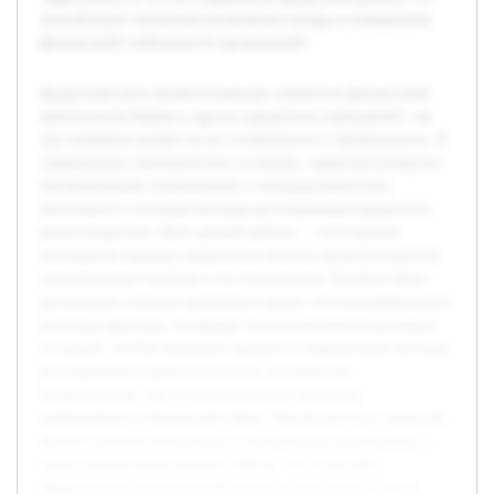
способствует снижению возможных потерь и повышению
финансовой стабильности организаций.
Кредитный риск является важным элементом финансовой
деятельности банков и других кредитных учреждений, так
как напрямую влияет на их устойчивость и прибыльность. В
современных экономических условиях, характеризующихся
быстротечными изменениями и неопределённостью,
актуальность изучения методов регулирования кредитного
риска возрастает. Цель данной работы — всесторонне
исследовать природу кредитного риска и проанализировать
существующие подходы к его управлению. В работе будет
рассмотрено понятие кредитного риска, его классификация и
ключевые факторы, влияющие на возникновение рисковых
ситуаций. Особое внимание уделяется современным методам
регулирования кредитного риска, включая как
традиционные, так и инновационные практики,
применяемые в банковской сфере. Предварительно проведён
анализ научной литературы и нормативных документов, а
также обзоры практических кейсов, что позволяет
сформировать комплексный взгляд на проблему. В итоге