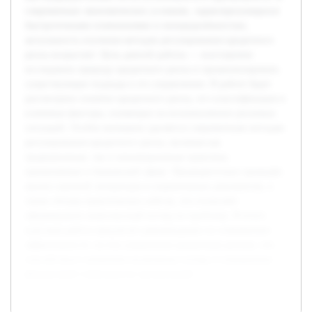
современных экономических условиях, характеризующихся
быстротечными изменениями и неопределённостью,
актуальность изучения методов регулирования кредитного
риска возрастает. Цель данной работы — всесторонне
исследовать природу кредитного риска и проанализировать
существующие подходы к его управлению. В работе будет
рассмотрено понятие кредитного риска, его классификация и
ключевые факторы, влияющие на возникновение рисковых
ситуаций. Особое внимание уделяется современным методам
регулирования кредитного риска, включая как
традиционные, так и инновационные практики,
применяемые в банковской сфере. Предварительно проведён
анализ научной литературы и нормативных документов, а
также обзоры практических кейсов, что позволяет
сформировать комплексный взгляд на проблему. В итоге
курсовая работа предлагает рекомендации по повышению
эффективности систем управления кредитным риском, что
способствует снижению возможных потерь и повышению
финансовой стабильности организаций.