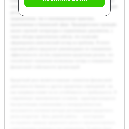
ключевые факторы, влияющие на возникновение рисковых
ситуаций. Особое внимание уделяется современным методам
регулирования кредитного риска, включая как
традиционные, так и инновационные практики,
применяемые в банковской сфере. Предварительно проведён
анализ научной литературы и нормативных документов, а
также обзоры практических кейсов, что позволяет
сформировать комплексный взгляд на проблему. В итоге
курсовая работа предлагает рекомендации по повышению
эффективности систем управления кредитным риском, что
способствует снижению возможных потерь и повышению
финансовой стабильности организаций.
Кредитный риск является важным элементом финансовой
деятельности банков и других кредитных учреждений, так
как напрямую влияет на их устойчивость и прибыльность. В
современных экономических условиях, характеризующихся
быстротечными изменениями и неопределённостью,
актуальность изучения методов регулирования кредитного
риска возрастает. Цель данной работы — всесторонне
исследовать природу кредитного риска и проанализировать
существующие подходы к его управлению. В работе будет