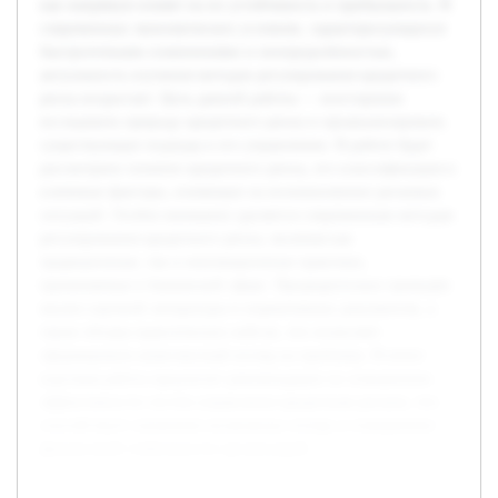
как напрямую влияет на их устойчивость и прибыльность. В
современных экономических условиях, характеризующихся
быстротечными изменениями и неопределённостью,
актуальность изучения методов регулирования кредитного
риска возрастает. Цель данной работы — всесторонне
исследовать природу кредитного риска и проанализировать
существующие подходы к его управлению. В работе будет
рассмотрено понятие кредитного риска, его классификация и
ключевые факторы, влияющие на возникновение рисковых
ситуаций. Особое внимание уделяется современным методам
регулирования кредитного риска, включая как
традиционные, так и инновационные практики,
применяемые в банковской сфере. Предварительно проведён
анализ научной литературы и нормативных документов, а
также обзоры практических кейсов, что позволяет
сформировать комплексный взгляд на проблему. В итоге
курсовая работа предлагает рекомендации по повышению
эффективности систем управления кредитным риском, что
способствует снижению возможных потерь и повышению
финансовой стабильности организаций.