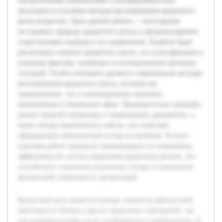
быстротечными изменениями и неопределённостью,
актуальность изучения методов регулирования кредитного
риска возрастает. Цель данной работы — всесторонне
исследовать природу кредитного риска и проанализировать
существующие подходы к его управлению. В работе будет
рассмотрено понятие кредитного риска, его классификация и
ключевые факторы, влияющие на возникновение рисковых
ситуаций. Особое внимание уделяется современным методам
регулирования кредитного риска, включая как
традиционные, так и инновационные практики,
применяемые в банковской сфере. Предварительно проведён
анализ научной литературы и нормативных документов, а
также обзоры практических кейсов, что позволяет
сформировать комплексный взгляд на проблему. В итоге
курсовая работа предлагает рекомендации по повышению
эффективности систем управления кредитным риском, что
способствует снижению возможных потерь и повышению
финансовой стабильности организаций.
Кредитный риск является важным элементом финансовой
деятельности банков и других кредитных учреждений, так
как напрямую влияет на их устойчивость и прибыльность. В