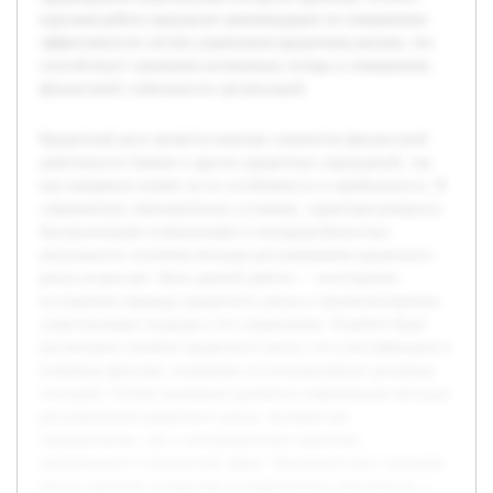
курсовая работа предлагает рекомендации по повышению
эффективности систем управления кредитным риском, что
способствует снижению возможных потерь и повышению
финансовой стабильности организаций.
Кредитный риск является важным элементом финансовой
деятельности банков и других кредитных учреждений, так
как напрямую влияет на их устойчивость и прибыльность. В
современных экономических условиях, характеризующихся
быстротечными изменениями и неопределённостью,
актуальность изучения методов регулирования кредитного
риска возрастает. Цель данной работы — всесторонне
исследовать природу кредитного риска и проанализировать
существующие подходы к его управлению. В работе будет
рассмотрено понятие кредитного риска, его классификация и
ключевые факторы, влияющие на возникновение рисковых
ситуаций. Особое внимание уделяется современным методам
регулирования кредитного риска, включая как
традиционные, так и инновационные практики,
применяемые в банковской сфере. Предварительно проведён
анализ научной литературы и нормативных документов, а