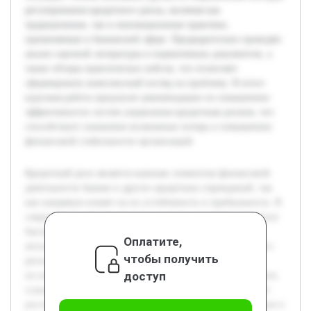
регулирования кредитного риска, включая как
традиционные, так и инновационные практики,
применяемые в банковской сфере. Предварительно проведён
анализ научной литературы и нормативных документов, а
также обзоры практических кейсов, что позволяет
сформировать комплексный взгляд на проблему. В итоге
курсовая работа предлагает рекомендации по повышению
эффективности систем управления кредитным риском, что
способствует снижению возможных потерь и повышению
финансовой стабильности организаций.
Кредитный риск является важным элементом финансовой
деятельности банков и других кредитных учреждений, так
как напрямую влияет на их устойчивость и прибыльность. В
современных экономических условиях, характеризующихся
быстротечными изменениями и неопределённостью,
Оплатите,
актуальность изучения методов регулирования кредитного
чтобы получить
риска возрастает. Цель данной работы — всесторонне
доступ
исследовать природу кредитного риска и проанализировать
существующие подходы к его управлению. В работе будет
рассмотрено понятие кредитного риска, его классификация и