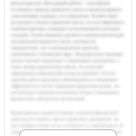
риска возрастает. Цель данной работы — всесторонне
исследовать природу кредитного риска и проанализировать
существующие подходы к его управлению. В работе будет
рассмотрено понятие кредитного риска, его классификация и
ключевые факторы, влияющие на возникновение рисковых
ситуаций. Особое внимание уделяется современным методам
регулирования кредитного риска, включая как
традиционные, так и инновационные практики,
применяемые в банковской сфере. Предварительно проведён
анализ научной литературы и нормативных документов, а
также обзоры практических кейсов, что позволяет
сформировать комплексный взгляд на проблему. В итоге
курсовая работа предлагает рекомендации по повышению
эффективности систем управления кредитным риском, что
способствует снижению возможных потерь и повышению
финансовой стабильности организаций.
Кредитный риск является важным элементом финансовой
деятельности банков и других кредитных учреждений, так
как напрямую влияет на их устойчивость и прибыльность. В
современных экономических условиях, характеризующихся