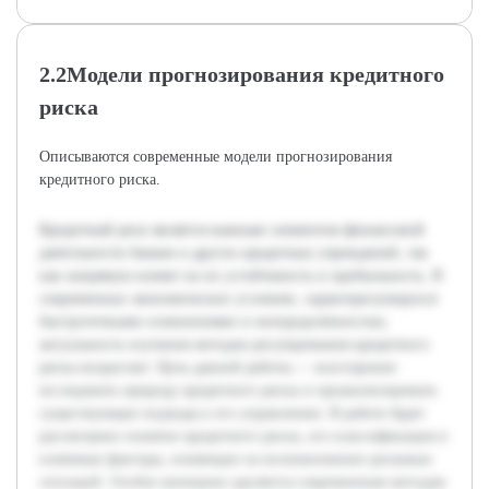
2.2Модели прогнозирования кредитного
риска
Описываются современные модели прогнозирования
кредитного риска.
Кредитный риск является важным элементом финансовой
деятельности банков и других кредитных учреждений, так
как напрямую влияет на их устойчивость и прибыльность. В
современных экономических условиях, характеризующихся
быстротечными изменениями и неопределённостью,
актуальность изучения методов регулирования кредитного
риска возрастает. Цель данной работы — всесторонне
исследовать природу кредитного риска и проанализировать
существующие подходы к его управлению. В работе будет
рассмотрено понятие кредитного риска, его классификация и
ключевые факторы, влияющие на возникновение рисковых
ситуаций. Особое внимание уделяется современным методам