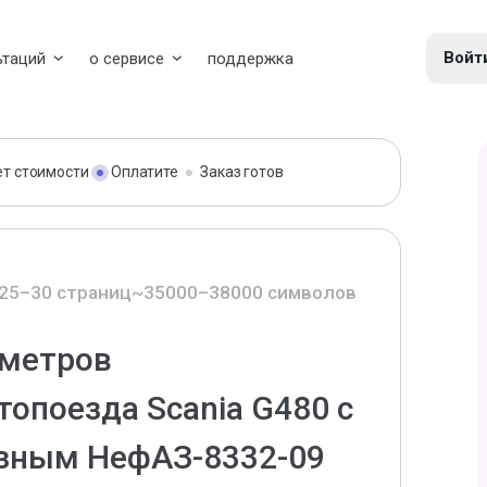
Войт
ьтаций
о сервисе
поддержка
ет стоимости
Оплатите
Заказ готов
25–30 страниц
~35000–38000 символов
аметров
топоезда Scania G480 с
зным НефАЗ-8332-09