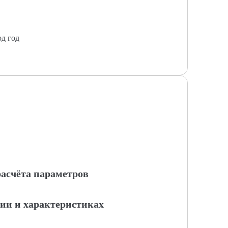
од год
расчёта параметров
ции и характеристиках