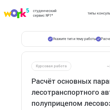
студенческий
типы консул
сервис №1
*
Укажите тип и тему работы
Расч
~
Курсовая работа
Расчёт основных пар
лесотранспортного ав
полуприцепом лесово