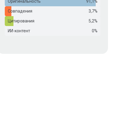
Оригинальность
91,1%
Совпадения
3,7%
Цитирования
5,2%
ИИ-контент
0%