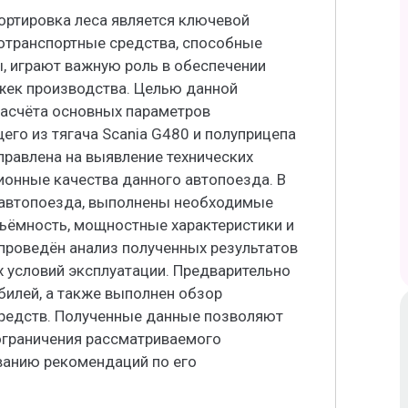
ортировка леса является ключевой
отранспортные средства, способные
 играют важную роль в обеспечении
жек производства. Целью данной
расчёта основных параметров
его из тягача Scania G480 и полуприцепа
правлена на выявление технических
ионные качества данного автопоезда. В
 автопоезда, выполнены необходимые
дъёмность, мощностные характеристики и
проведён анализ полученных результатов
 условий эксплуатации. Предварительно
билей, а также выполнен обзор
средств. Полученные данные позволяют
ограничения рассматриваемого
ванию рекомендаций по его