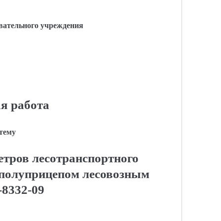
вательного учреждения
я работа
 тему
етров лесотранспортного
с полуприцепом лесовозным
8332-09