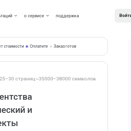
Войт
ьтаций
о сервисе
поддержка
ет стоимости
Оплатите
Заказ готов
25–30 страниц
~35000–38000 символов
гентства
еский и
екты