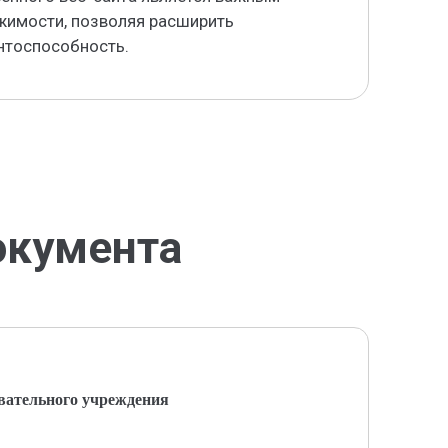
жимости, позволяя расширить
нтоспособность.
окумента
вательного учреждения