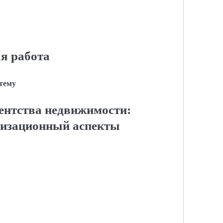
я работа
 тему
гентства недвижимости:
низационный аспекты