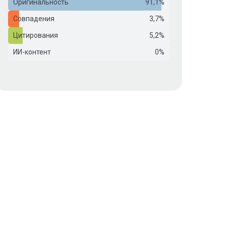
Оригинальность
91,1%
Совпадения
3,7%
Цитирования
5,2%
ИИ-контент
0%