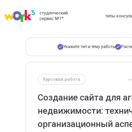
студенческий
типы консул
сервис №1
*
Укажите тип и тему работы
Расч
~
Курсовая работа
Создание сайта для а
недвижимости: технич
организационный асп