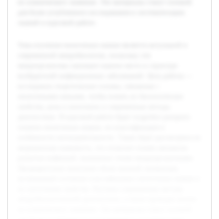
их клинического значения. Эти материалы станут основой
для более углубленного исследования и систематизации
знаний в курсовой работе.
Тема изучения пиоегенных кокков является актуальной в
современной микробиологии, поскольку эти
микроорганизмы занимают важное место в структуре
возбудителей инфекционных заболеваний. Цель работы —
исследовать теоретические основы, связанные с
пиоегенными кокками, чтобы понять их биологические
свойства, роль в патогенезе и современные методы
диагностики. В курсовой работе будет подробно раскрыто
понятие пиоегенных кокков, их классификация и
особенности жизнедеятельности. Также будет рассмотрена их
медицинская значимость, что позволит понять механизм
развития инфекций, вызванных этими микроорганизмами.
Предварительно выполнен обзор научной литературы,
включающий основные классификации пиоегенных кокков и
их патогенные свойства. Изучены современные методы
микробиологической диагностики, а также проведен анализ
их клинического значения. Эти материалы станут основой