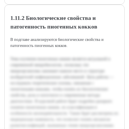
1.11.2 Биологические свойства и
патогенность пиогенных кокков
В подглаве анализируются биологические свойства и
патогенность пиогенных кокков.
Тема изучения пиоегенных кокков является актуальной в
современной микробиологии, поскольку эти
микроорганизмы занимают важное место в структуре
возбудителей инфекционных заболеваний. Цель работы —
исследовать теоретические основы, связанные с
пиоегенными кокками, чтобы понять их биологические
свойства, роль в патогенезе и современные методы
диагностики. В курсовой работе будет подробно раскрыто
понятие пиоегенных кокков, их классификация и
особенности жизнедеятельности. Также будет рассмотрена их
медицинская значимость, что позволит понять механизм
развития инфекций, вызванных этими микроорганизмами.