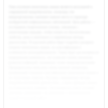
Тема изучения пиоегенных кокков является актуальной в
современной микробиологии, поскольку эти
микроорганизмы занимают важное место в структуре
возбудителей инфекционных заболеваний. Цель работы —
исследовать теоретические основы, связанные с
пиоегенными кокками, чтобы понять их биологические
свойства, роль в патогенезе и современные методы
диагностики. В курсовой работе будет подробно раскрыто
понятие пиоегенных кокков, их классификация и
особенности жизнедеятельности. Также будет рассмотрена их
медицинская значимость, что позволит понять механизм
развития инфекций, вызванных этими микроорганизмами.
Предварительно выполнен обзор научной литературы,
включающий основные классификации пиоегенных кокков и
их патогенные свойства. Изучены современные методы
микробиологической диагностики, а также проведен анализ
их клинического значения. Эти материалы станут основой
для более углубленного исследования и систематизации
знаний в курсовой работе.