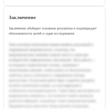
Заключение
Заключение обобщает основные результаты и подтверждает
обоснованность целей и задач исследования.
Тема изучения пиоегенных кокков является актуальной в
современной микробиологии, поскольку эти
микроорганизмы занимают важное место в структуре
возбудителей инфекционных заболеваний. Цель работы —
исследовать теоретические основы, связанные с
пиоегенными кокками, чтобы понять их биологические
свойства, роль в патогенезе и современные методы
диагностики. В курсовой работе будет подробно раскрыто
понятие пиоегенных кокков, их классификация и
особенности жизнедеятельности. Также будет рассмотрена их
медицинская значимость, что позволит понять механизм
развития инфекций, вызванных этими микроорганизмами.
Предварительно выполнен обзор научной литературы,