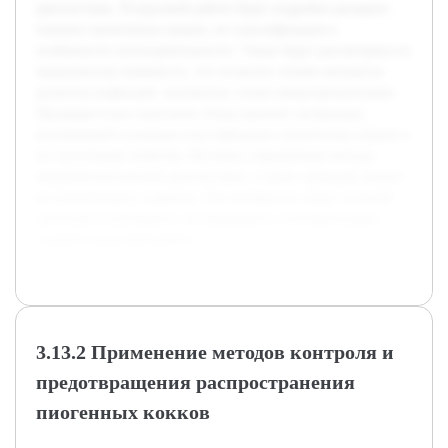
диагностики. В курсовой работе будет подробно раскрыто
понятие пиоегенных кокков, их классификация и
особенности жизнедеятельности. Также будет рассмотрена их
медицинская значимость, что позволит понять механизм
развития инфекций, вызванных этими микроорганизмами.
Предварительно выполнен обзор научной литературы,
включающий основные классификации пиоегенных кокков и
их патогенные свойства. Изучены современные методы
микробиологической диагностики, а также проведен анализ
их клинического значения. Эти материалы станут основой
для более углубленного исследования и систематизации
знаний в курсовой работе.
3.13.2 Применение методов контроля и
предотвращения распространения
пиогенных кокков