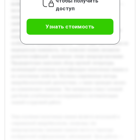
чтобы получить
возбудителей инфекционных заболеваний. Цель работы —
доступ
исследовать теоретические основы, связанные с
пиоегенными кокками, чтобы понять их биологические
свойства, роль в патогенезе и современные методы
Узнать стоимость
диагностики. В курсовой работе будет подробно раскрыто
понятие пиоегенных кокков, их классификация и
особенности жизнедеятельности. Также будет рассмотрена их
медицинская значимость, что позволит понять механизм
развития инфекций, вызванных этими микроорганизмами.
Предварительно выполнен обзор научной литературы,
включающий основные классификации пиоегенных кокков и
их патогенные свойства. Изучены современные методы
микробиологической диагностики, а также проведен анализ
их клинического значения. Эти материалы станут основой
для более углубленного исследования и систематизации
знаний в курсовой работе.
Тема изучения пиоегенных кокков является актуальной в
современной микробиологии, поскольку эти
микроорганизмы занимают важное место в структуре
возбудителей инфекционных заболеваний. Цель работы —