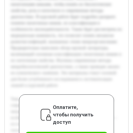
пиоегенными кокками, чтобы понять их биологические
свойства, роль в патогенезе и современные методы
диагностики. В курсовой работе будет подробно раскрыто
понятие пиоегенных кокков, их классификация и
особенности жизнедеятельности. Также будет рассмотрена их
медицинская значимость, что позволит понять механизм
развития инфекций, вызванных этими микроорганизмами.
Предварительно выполнен обзор научной литературы,
включающий основные классификации пиоегенных кокков и
их патогенные свойства. Изучены современные методы
микробиологической диагностики, а также проведен анализ
их клинического значения. Эти материалы станут основой
для более углубленного исследования и систематизации
знаний в курсовой работе.
Тема изучения пиоегенных кокков является актуальной в
современной микробиологии, поскольку эти
Оплатите,
микроорганизмы занимают важное место в структуре
чтобы получить
возбудителей инфекционных заболеваний. Цель работы —
доступ
исследовать теоретические основы, связанные с
пиоегенными кокками, чтобы понять их биологические