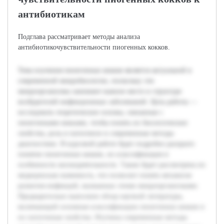
антибиотикам
Подглава рассматривает методы анализа
антибиотикочувствительности пиогенных кокков.
Тема изучения пиоегенных кокков является актуальной в
современной микробиологии, поскольку эти
микроорганизмы занимают важное место в структуре
возбудителей инфекционных заболеваний. Цель работы —
исследовать теоретические основы, связанные с
пиоегенными кокками, чтобы понять их биологические
свойства, роль в патогенезе и современные методы
диагностики. В курсовой работе будет подробно раскрыто
понятие пиоегенных кокков, их классификация и
особенности жизнедеятельности. Также будет рассмотрена их
медицинская значимость, что позволит понять механизм
развития инфекций, вызванных этими микроорганизмами.
Предварительно выполнен обзор научной литературы,
включающий основные классификации пиоегенных кокков и
их патогенные свойства. Изучены современные методы