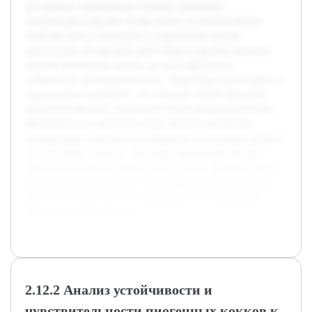
исследовать теоретические основы, связанные с
пиоегенными кокками, чтобы понять их биологические
свойства, роль в патогенезе и современные методы
диагностики. В курсовой работе будет подробно раскрыто
понятие пиоегенных кокков, их классификация и
особенности жизнедеятельности. Также будет рассмотрена их
медицинская значимость, что позволит понять механизм
развития инфекций, вызванных этими микроорганизмами.
Предварительно выполнен обзор научной литературы,
включающий основные классификации пиоегенных кокков и
их патогенные свойства. Изучены современные методы
микробиологической диагностики, а также проведен анализ
их клинического значения. Эти материалы станут основой
для более углубленного исследования и систематизации
знаний в курсовой работе.
2.12.2 Анализ устойчивости и
чувствительности пиогенных кокков к