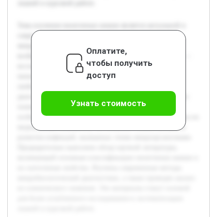
знаний в курсовой работе.
Тема изучения пиоегенных кокков является актуальной в
современной микробиологии, поскольку эти
микроорганизмы занимают важное место в структуре
Оплатите,
возбудителей инфекционных заболеваний. Цель работы —
чтобы получить
исследовать теоретические основы, связанные с
доступ
пиоегенными кокками, чтобы понять их биологические
свойства, роль в патогенезе и современные методы
диагностики. В курсовой работе будет подробно раскрыто
Узнать стоимость
понятие пиоегенных кокков, их классификация и
особенности жизнедеятельности. Также будет рассмотрена их
медицинская значимость, что позволит понять механизм
развития инфекций, вызванных этими микроорганизмами.
Предварительно выполнен обзор научной литературы,
включающий основные классификации пиоегенных кокков и
их патогенные свойства. Изучены современные методы
микробиологической диагностики, а также проведен анализ
их клинического значения. Эти материалы станут основой
для более углубленного исследования и систематизации
знаний в курсовой работе.