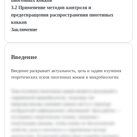
пиогенных кокков
3.2 Применение методов контроля и
предотвращения распространения пиогенных
кокков
Заключение
Введение
Введение раскрывает актуальность, цель и задачи изучения
теоретических основ пиогенных кокков в микробиологии.
Тема изучения пиоегенных кокков является актуальной в
современной микробиологии, поскольку эти
микроорганизмы занимают важное место в структуре
возбудителей инфекционных заболеваний. Цель работы —
исследовать теоретические основы, связанные с
пиоегенными кокками, чтобы понять их биологические
свойства, роль в патогенезе и современные методы
диагностики. В курсовой работе будет подробно раскрыто