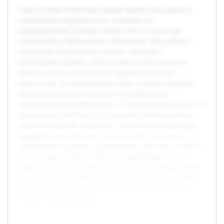
Тема изучения пиоегенных кокков является актуальной в
современной микробиологии, поскольку эти
микроорганизмы занимают важное место в структуре
возбудителей инфекционных заболеваний. Цель работы —
исследовать теоретические основы, связанные с
пиоегенными кокками, чтобы понять их биологические
свойства, роль в патогенезе и современные методы
диагностики. В курсовой работе будет подробно раскрыто
понятие пиоегенных кокков, их классификация и
особенности жизнедеятельности. Также будет рассмотрена их
медицинская значимость, что позволит понять механизм
развития инфекций, вызванных этими микроорганизмами.
Предварительно выполнен обзор научной литературы,
включающий основные классификации пиоегенных кокков и
их патогенные свойства. Изучены современные методы
микробиологической диагностики, а также проведен анализ
их клинического значения. Эти материалы станут основой
для более углубленного исследования и систематизации
знаний в курсовой работе.