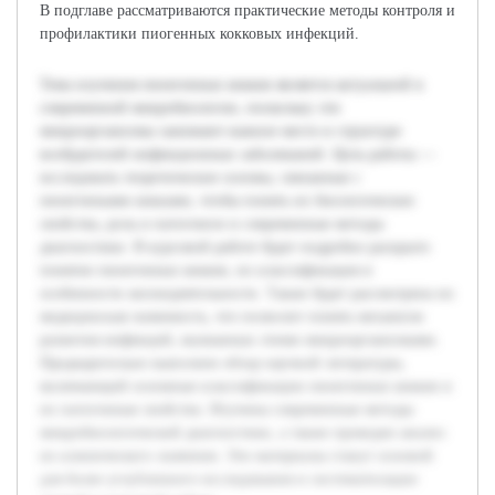
В подглаве рассматриваются практические методы контроля и
профилактики пиогенных кокковых инфекций.
Тема изучения пиоегенных кокков является актуальной в
современной микробиологии, поскольку эти
микроорганизмы занимают важное место в структуре
возбудителей инфекционных заболеваний. Цель работы —
исследовать теоретические основы, связанные с
пиоегенными кокками, чтобы понять их биологические
свойства, роль в патогенезе и современные методы
диагностики. В курсовой работе будет подробно раскрыто
понятие пиоегенных кокков, их классификация и
особенности жизнедеятельности. Также будет рассмотрена их
медицинская значимость, что позволит понять механизм
развития инфекций, вызванных этими микроорганизмами.
Предварительно выполнен обзор научной литературы,
включающий основные классификации пиоегенных кокков и
их патогенные свойства. Изучены современные методы
микробиологической диагностики, а также проведен анализ
их клинического значения. Эти материалы станут основой
для более углубленного исследования и систематизации