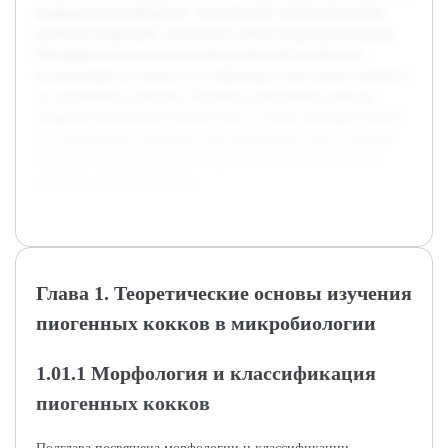
медицинская значимость, что позволит понять механизм
развития инфекций, вызванных этими микроорганизмами.
Предварительно выполнен обзор научной литературы,
включающий основные классификации пиоегенных кокков и
их патогенные свойства. Изучены современные методы
микробиологической диагностики, а также проведен анализ
их клинического значения. Эти материалы станут основой
для более углубленного исследования и систематизации
знаний в курсовой работе.
Глава 1. Теоретические основы изучения
пиогенных кокков в микробиологии
1.01.1 Морфология и классификация
пиогенных кокков