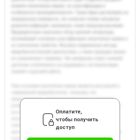
понятие пиоегенных кокков, их классификация и
особенности жизнедеятельности. Также будет рассмотрена их
медицинская значимость, что позволит понять механизм
развития инфекций, вызванных этими микроорганизмами.
Предварительно выполнен обзор научной литературы,
включающий основные классификации пиоегенных кокков и
их патогенные свойства. Изучены современные методы
микробиологической диагностики, а также проведен анализ
их клинического значения. Эти материалы станут основой
для более углубленного исследования и систематизации
знаний в курсовой работе.
Тема изучения пиоегенных кокков является актуальной в
современной микробиологии, поскольку эти
микроорганизмы занимают важное место в структуре
возбудителей инфекционных заболеваний. Цель работы —
Оплатите,
исследовать теоретические основы, связанные с
чтобы получить
пиоегенными кокками, чтобы понять их биологические
свойства, роль в патогенезе и современные методы
доступ
диагностики. В курсовой работе будет подробно раскрыто
понятие пиоегенных кокков, их классификация и