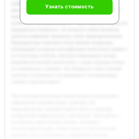
свойства, роль в патогенезе и современные методы
Узнать стоимость
диагностики. В курсовой работе будет подробно раскрыто
понятие пиоегенных кокков, их классификация и
особенности жизнедеятельности. Также будет рассмотрена их
медицинская значимость, что позволит понять механизм
развития инфекций, вызванных этими микроорганизмами.
Предварительно выполнен обзор научной литературы,
включающий основные классификации пиоегенных кокков и
их патогенные свойства. Изучены современные методы
микробиологической диагностики, а также проведен анализ
их клинического значения. Эти материалы станут основой
для более углубленного исследования и систематизации
знаний в курсовой работе.
Тема изучения пиоегенных кокков является актуальной в
современной микробиологии, поскольку эти
микроорганизмы занимают важное место в структуре
возбудителей инфекционных заболеваний. Цель работы —
исследовать теоретические основы, связанные с
пиоегенными кокками, чтобы понять их биологические
свойства, роль в патогенезе и современные методы