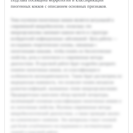
Подглава посвящена морфологии и классификации
пиогенных кокков с описанием основных признаков.
Тема изучения пиоегенных кокков является актуальной в
современной микробиологии, поскольку эти
микроорганизмы занимают важное место в структуре
возбудителей инфекционных заболеваний. Цель работы —
исследовать теоретические основы, связанные с
пиоегенными кокками, чтобы понять их биологические
свойства, роль в патогенезе и современные методы
диагностики. В курсовой работе будет подробно раскрыто
понятие пиоегенных кокков, их классификация и
особенности жизнедеятельности. Также будет рассмотрена их
медицинская значимость, что позволит понять механизм
развития инфекций, вызванных этими микроорганизмами.
Предварительно выполнен обзор научной литературы,
включающий основные классификации пиоегенных кокков и
их патогенные свойства. Изучены современные методы
микробиологической диагностики, а также проведен анализ
их клинического значения. Эти материалы станут основой
для более углубленного исследования и систематизации
знаний в курсовой работе.