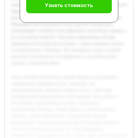
Узнать стоимость
особенности жизнедеятельности. Также будет рассмотрена их
медицинская значимость, что позволит понять механизм
развития инфекций, вызванных этими микроорганизмами.
Предварительно выполнен обзор научной литературы,
включающий основные классификации пиоегенных кокков и
их патогенные свойства. Изучены современные методы
микробиологической диагностики, а также проведен анализ
их клинического значения. Эти материалы станут основой
для более углубленного исследования и систематизации
знаний в курсовой работе.
Тема изучения пиоегенных кокков является актуальной в
современной микробиологии, поскольку эти
микроорганизмы занимают важное место в структуре
возбудителей инфекционных заболеваний. Цель работы —
исследовать теоретические основы, связанные с
пиоегенными кокками, чтобы понять их биологические
свойства, роль в патогенезе и современные методы
диагностики. В курсовой работе будет подробно раскрыто
понятие пиоегенных кокков, их классификация и
особенности жизнедеятельности. Также будет рассмотрена их