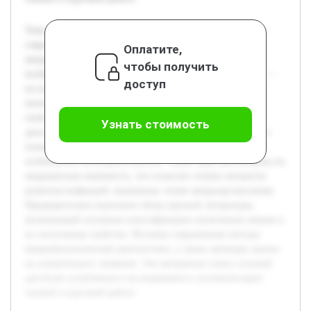
Тема изучения пиоегенных кокков является актуальной в
современной микробиологии, поскольку эти
Оплатите,
микроорганизмы занимают важное место в структуре
чтобы получить
возбудителей инфекционных заболеваний. Цель работы —
доступ
исследовать теоретические основы, связанные с
пиоегенными кокками, чтобы понять их биологические
свойства, роль в патогенезе и современные методы
Узнать стоимость
диагностики. В курсовой работе будет подробно раскрыто
понятие пиоегенных кокков, их классификация и
особенности жизнедеятельности. Также будет рассмотрена их
медицинская значимость, что позволит понять механизм
развития инфекций, вызванных этими микроорганизмами.
Предварительно выполнен обзор научной литературы,
включающий основные классификации пиоегенных кокков и
их патогенные свойства. Изучены современные методы
микробиологической диагностики, а также проведен анализ
их клинического значения. Эти материалы станут основой
для более углубленного исследования и систематизации
знаний в курсовой работе.