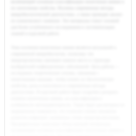
включающий основные классификации пиоегенных кокков и
их патогенные свойства. Изучены современные методы
микробиологической диагностики, а также проведен анализ
их клинического значения. Эти материалы станут основой
для более углубленного исследования и систематизации
знаний в курсовой работе.
Тема изучения пиоегенных кокков является актуальной в
современной микробиологии, поскольку эти
микроорганизмы занимают важное место в структуре
возбудителей инфекционных заболеваний. Цель работы —
исследовать теоретические основы, связанные с
пиоегенными кокками, чтобы понять их биологические
свойства, роль в патогенезе и современные методы
диагностики. В курсовой работе будет подробно раскрыто
понятие пиоегенных кокков, их классификация и
особенности жизнедеятельности. Также будет рассмотрена их
медицинская значимость, что позволит понять механизм
развития инфекций, вызванных этими микроорганизмами.
Предварительно выполнен обзор научной литературы,
включающий основные классификации пиоегенных кокков и