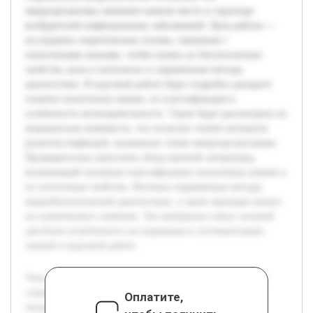
микроорганизмы занимают важное место в структуре
возбудителей инфекционных заболеваний. Цель работы —
исследовать теоретические основы, связанные с
пиоегенными кокками, чтобы понять их биологические
свойства, роль в патогенезе и современные методы
диагностики. В курсовой работе будет подробно раскрыто
понятие пиоегенных кокков, их классификация и
особенности жизнедеятельности. Также будет рассмотрена их
медицинская значимость, что позволит понять механизм
развития инфекций, вызванных этими микроорганизмами.
Предварительно выполнен обзор научной литературы,
включающий основные классификации пиоегенных кокков и
их патогенные свойства. Изучены современные методы
микробиологической диагностики, а также проведен анализ
их клинического значения. Эти материалы станут основой
для более углубленного исследования и систематизации
знаний в курсовой работе.
Тема изучения пиоегенных кокков является актуальной в
современной микробиологии, поскольку эти
Оплатите,
микроорганизмы занимают важное место в структуре