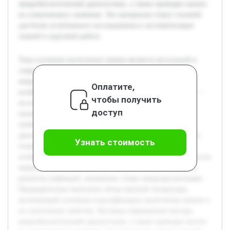
микробиологической диагностики, а также проведен анализ
их клинического значения. Эти материалы станут основой
для более углубленного исследования и систематизации
знаний в курсовой работе.
Тема изучения пиоегенных кокков является актуальной в
современной микробиологии, поскольку эти
микроорганизмы занимают важное место в структуре
Оплатите,
возбудителей инфекционных заболеваний. Цель работы —
чтобы получить
исследовать теоретические основы, связанные с
доступ
пиоегенными кокками, чтобы понять их биологические
свойства, роль в патогенезе и современные методы
диагностики. В курсовой работе будет подробно раскрыто
Узнать стоимость
понятие пиоегенных кокков, их классификация и
особенности жизнедеятельности. Также будет рассмотрена их
медицинская значимость, что позволит понять механизм
развития инфекций, вызванных этими микроорганизмами.
Предварительно выполнен обзор научной литературы,
включающий основные классификации пиоегенных кокков и
их патогенные свойства. Изучены современные методы
микробиологической диагностики, а также проведен анализ