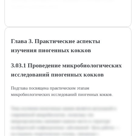
для более углубленного исследования и систематизации
знаний в курсовой работе.
Глава 3. Практические аспекты
изучения пиогенных кокков
3.03.1 Проведение микробиологических
исследований пиогенных кокков
Подглава посвящена практическим этапам
микробиологических исследований пиогенных кокков.
Тема изучения пиоегенных кокков является актуальной в
современной микробиологии, поскольку эти
микроорганизмы занимают важное место в структуре
возбудителей инфекционных заболеваний. Цель работы —
исследовать теоретические основы, связанные с