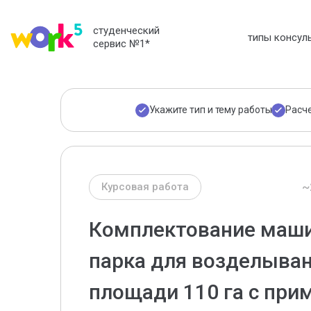
студенческий
типы консул
сервис №1
*
Укажите тип и тему работы
Расч
~
Курсовая работа
Комплектование маши
парка для возделыван
площади 110 га с при