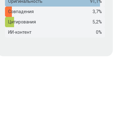
Оригинальность
91,1%
Совпадения
3,7%
Цитирования
5,2%
ИИ-контент
0%