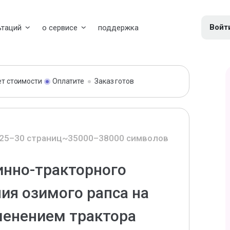
Войт
ьтаций
о сервисе
поддержка
ет стоимости
Оплатите
Заказ готов
25–30 страниц
~35000–38000 символов
нно-тракторного
ия озимого рапса на
менением трактора