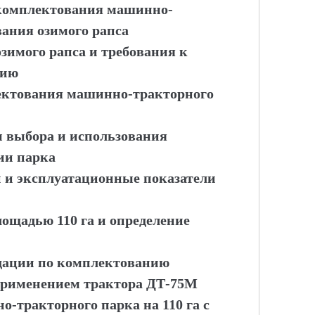
 комплектования машинно-
вания озимого рапса
зимого рапса и требования к
нию
ектования машинно-тракторного
ы выбора и использования
ии парка
и и эксплуатационные показатели
лощадью 110 га и определение
ндации по комплектованию
применением трактора ДТ-75М
-тракторного парка на 110 га с