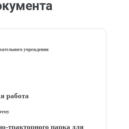
окумента
вательного учреждения
я работа
 тему
о-тракторного парка для