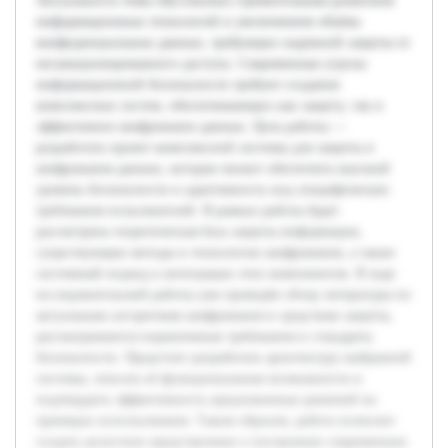
Актуальность темы обусловлена стремительным развитием
информационных технологий и увеличением объёма
конфиденциальных данных, требующих надежной защиты от
несанкционированного доступа. Современные угрозы
информационной безопасности требуют создания
комплексных систем, обеспечивающих как защиту, так и
эффективное шифрование данных. Цель работы —
разработать проект комплексной системы для защиты и
шифрования данных, которая сможет обеспечить высокий
уровень безопасности и адаптивность под специфические
требования пользователей. В рамках работы будет
рассмотрена теоретическая база защиты информации,
существующие методы и технологии шифрования, а также
системный подход к интеграции этих компонентов. В ходе
исследовательской работы уже проведён обзор литературы по
актуальным алгоритмам шифрования и средствам защиты,
рассматриваются нормативные требования и стандарты
безопасности. Предстоит разработать архитектуру выбранной
системы, описать её функциональные возможности и
подтвердить эффективность предложенных решений на
примерах использования. Таким образом, работа позволит
создать целостное представление о построении современных