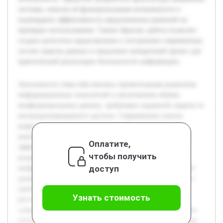
системы, описать её функциональные возможности и
подтвердить эффективность предложенных решений на
примерах использования. Таким образом, работа позволит
создать целостное представление о построении современных
систем защиты данных и предложит конкретный проект для
практической реализации безопасности информации.
Актуальность темы обусловлена стремительным развитием
информационных технологий и увеличением объёма
конфиденциальных данных, требующих надежной защиты от
несанкционированного доступа. Современные угрозы
информационной безопасности требуют создания
комплексных систем, обеспечивающих как защиту, так и
Оплатите,
эффективное шифрование данных. Цель работы —
чтобы получить
разработать проект комплексной системы для защиты и
доступ
шифрования данных, которая сможет обеспечить высокий
уровень безопасности и адаптивность под специфические
требования пользователей. В рамках работы будет
Узнать стоимость
рассмотрена теоретическая база защиты информации,
существующие методы и технологии шифрования, а также
системный подход к интеграции этих компонентов. В ходе