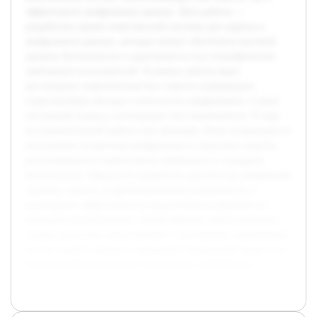
эффективное шифрование данных. Цель работы —
разработать проект комплексной системы для защиты и
шифрования данных, которая сможет обеспечить высокий
уровень безопасности и адаптивность под специфические
требования пользователей. В рамках работы будет
рассмотрена теоретическая база защиты информации,
существующие методы и технологии шифрования, а также
системный подход к интеграции этих компонентов. В ходе
исследовательской работы уже проведён обзор литературы по
актуальным алгоритмам шифрования и средствам защиты,
рассматриваются нормативные требования и стандарты
безопасности. Предстоит разработать архитектуру выбранной
системы, описать её функциональные возможности и
подтвердить эффективность предложенных решений на
примерах использования. Таким образом, работа позволит
создать целостное представление о построении современных
систем защиты данных и предложит конкретный проект для
практической реализации безопасности информации.