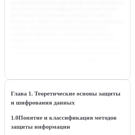
исследовательской работы уже проведён обзор литературы по
актуальным алгоритмам шифрования и средствам защиты,
рассматриваются нормативные требования и стандарты
безопасности. Предстоит разработать архитектуру выбранной
системы, описать её функциональные возможности и
подтвердить эффективность предложенных решений на
примерах использования. Таким образом, работа позволит
создать целостное представление о построении современных
систем защиты данных и предложит конкретный проект для
практической реализации безопасности информации.
Глава 1. Теоретические основы защиты
и шифрования данных
1.0Понятие и классификация методов
защиты информации