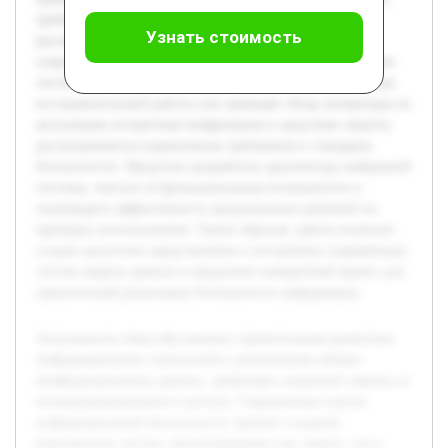
требования пользователей. В рамках работы будет
Узнать стоимость
рассмотрена теоретическая база защиты информации,
существующие методы и технологии шифрования, а также
системный подход к интеграции этих компонентов. В ходе
исследовательской работы уже проведён обзор литературы по
актуальным алгоритмам шифрования и средствам защиты,
рассматриваются нормативные требования и стандарты
безопасности. Предстоит разработать архитектуру выбранной
системы, описать её функциональные возможности и
подтвердить эффективность предложенных решений на
примерах использования. Таким образом, работа позволит
создать целостное представление о построении современных
систем защиты данных и предложит конкретный проект для
практической реализации безопасности информации.
Актуальность темы обусловлена стремительным развитием
информационных технологий и увеличением объёма
конфиденциальных данных, требующих надежной защиты от
несанкционированного доступа. Современные угрозы
информационной безопасности требуют создания
комплексных систем, обеспечивающих как защиту, так и