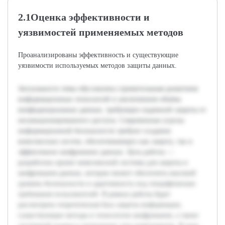
2.1Оценка эффективности и
уязвимостей применяемых методов
Проанализированы эффективность и существующие
уязвимости используемых методов защиты данных.
Актуальность темы обусловлена стремительным развитием
информационных технологий и увеличением объёма
конфиденциальных данных, требующих надежной защиты от
несанкционированного доступа. Современные угрозы
информационной безопасности требуют создания
комплексных систем, обеспечивающих как защиту, так и
эффективное шифрование данных. Цель работы —
разработать проект комплексной системы для защиты и
шифрования данных, которая сможет обеспечить высокий
уровень безопасности и адаптивность под специфические
требования пользователей. В рамках работы будет
рассмотрена теоретическая база защиты информации,
существующие методы и технологии шифрования, а также