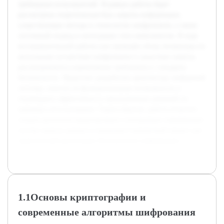
требования пользователей. В рамках работы будет
рассмотрена теоретическая база защиты информации,
существующие методы и технологии шифрования, а также
системный подход к интеграции этих компонентов. В ходе
исследовательской работы уже проведён обзор литературы по
актуальным алгоритмам шифрования и средствам защиты,
рассматриваются нормативные требования и стандарты
безопасности. Предстоит разработать архитектуру выбранной
системы, описать её функциональные возможности и
подтвердить эффективность предложенных решений на
примерах использования. Таким образом, работа позволит
создать целостное представление о построении современных
систем защиты данных и предложит конкретный проект для
практической реализации безопасности информации.
1.1Основы криптографии и
современные алгоритмы шифрования