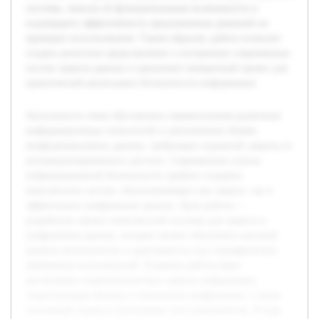
системы, описать её функциональные возможности и
подтвердить эффективность предложенных решений на
примерах использования. Таким образом, работа позволит
создать целостное представление о построении современных
систем защиты данных и предложит конкретный проект для
практической реализации безопасности информации.
Актуальность темы обусловлена стремительным развитием
информационных технологий и увеличением объёма
конфиденциальных данных, требующих надежной защиты от
несанкционированного доступа. Современные угрозы
информационной безопасности требуют создания
комплексных систем, обеспечивающих как защиту, так и
эффективное шифрование данных. Цель работы —
разработать проект комплексной системы для защиты и
шифрования данных, которая сможет обеспечить высокий
уровень безопасности и адаптивность под специфические
требования пользователей. В рамках работы будет
рассмотрена теоретическая база защиты информации,
существующие методы и технологии шифрования, а также
системный подход к интеграции этих компонентов. В ходе