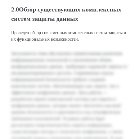
2.0Обзор существующих комплексных
систем защиты данных
Проведен обзор современных комплексных систем защиты и
их функциональных возможностей.
Актуальность темы обусловлена стремительным развитием
информационных технологий и увеличением объёма
конфиденциальных данных, требующих надежной защиты от
несанкционированного доступа. Современные угрозы
информационной безопасности требуют создания
комплексных систем, обеспечивающих как защиту, так и
эффективное шифрование данных. Цель работы —
разработать проект комплексной системы для защиты и
шифрования данных, которая сможет обеспечить высокий
уровень безопасности и адаптивность под специфические
требования пользователей. В рамках работы будет
рассмотрена теоретическая база защиты информации,
существующие методы и технологии шифрования, а также
системный подход к интеграции этих компонентов. В ходе