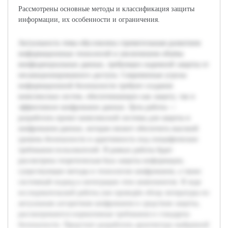
Рассмотрены основные методы и классификация защиты
информации, их особенности и ограничения.
Актуальность темы обусловлена стремительным развитием
информационных технологий и увеличением объёма
конфиденциальных данных, требующих надежной защиты от
несанкционированного доступа. Современные угрозы
информационной безопасности требуют создания
комплексных систем, обеспечивающих как защиту, так и
эффективное шифрование данных. Цель работы —
разработать проект комплексной системы для защиты и
шифрования данных, которая сможет обеспечить высокий
уровень безопасности и адаптивность под специфические
требования пользователей. В рамках работы будет
рассмотрена теоретическая база защиты информации,
существующие методы и технологии шифрования, а также
системный подход к интеграции этих компонентов. В ходе
исследовательской работы уже проведён обзор литературы по
актуальным алгоритмам шифрования и средствам защиты,
рассматриваются нормативные требования и стандарты
безопасности. Предстоит разработать архитектуру выбранной