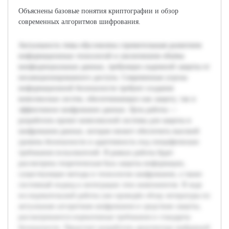
Объяснены базовые понятия криптографии и обзор
современных алгоритмов шифрования.
Актуальность темы обусловлена стремительным развитием
информационных технологий и увеличением объёма
конфиденциальных данных, требующих надежной защиты от
несанкционированного доступа. Современные угрозы
информационной безопасности требуют создания
комплексных систем, обеспечивающих как защиту, так и
эффективное шифрование данных. Цель работы —
разработать проект комплексной системы для защиты и
шифрования данных, которая сможет обеспечить высокий
уровень безопасности и адаптивность под специфические
требования пользователей. В рамках работы будет
рассмотрена теоретическая база защиты информации,
существующие методы и технологии шифрования, а также
системный подход к интеграции этих компонентов. В ходе
исследовательской работы уже проведён обзор литературы по
актуальным алгоритмам шифрования и средствам защиты,
рассматриваются нормативные требования и стандарты
безопасности. Предстоит разработать архитектуру выбранной