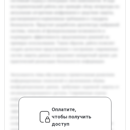
системный подход к интеграции этих компонентов. В ходе
исследовательской работы уже проведён обзор литературы по
актуальным алгоритмам шифрования и средствам защиты,
рассматриваются нормативные требования и стандарты
безопасности. Предстоит разработать архитектуру выбранной
системы, описать её функциональные возможности и
подтвердить эффективность предложенных решений на
примерах использования. Таким образом, работа позволит
создать целостное представление о построении современных
систем защиты данных и предложит конкретный проект для
практической реализации безопасности информации.
Актуальность темы обусловлена стремительным развитием
информационных технологий и увеличением объёма
конфиденциальных данных, требующих надежной защиты от
несанкционированного доступа. Современные угрозы
информационной безопасности требуют создания
комплексных систем, обеспечивающих как защиту, так и
Оплатите,
эффективное шифрование данных. Цель работы —
чтобы получить
разработать проект комплексной системы для защиты и
доступ
шифрования данных, которая сможет обеспечить высокий
уровень безопасности и адаптивность под специфические