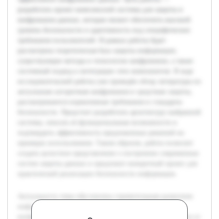
разработать проект комплексной системы для защиты и
шифрования данных, которая сможет обеспечить высокий
уровень безопасности и адаптивность под специфические
требования пользователей. В рамках работы будет
рассмотрена теоретическая база защиты информации,
существующие методы и технологии шифрования, а также
системный подход к интеграции этих компонентов. В ходе
исследовательской работы уже проведён обзор литературы по
актуальным алгоритмам шифрования и средствам защиты,
рассматриваются нормативные требования и стандарты
безопасности. Предстоит разработать архитектуру выбранной
системы, описать её функциональные возможности и
подтвердить эффективность предложенных решений на
примерах использования. Таким образом, работа позволит
создать целостное представление о построении современных
систем защиты данных и предложит конкретный проект для
практической реализации безопасности информации.
Актуальность темы обусловлена стремительным развитием
информационных технологий и увеличением объёма
конфиденциальных данных, требующих надежной защиты от