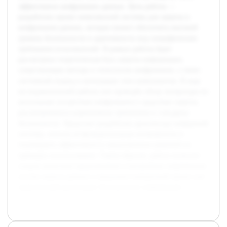
эффективное шифрование данных. Цель работы —
разработать проект комплексной системы для защиты и
шифрования данных, которая сможет обеспечить высокий
уровень безопасности и адаптивность под специфические
требования пользователей. В рамках работы будет
рассмотрена теоретическая база защиты информации,
существующие методы и технологии шифрования, а также
системный подход к интеграции этих компонентов. В ходе
исследовательской работы уже проведён обзор литературы по
актуальным алгоритмам шифрования и средствам защиты,
рассматриваются нормативные требования и стандарты
безопасности. Предстоит разработать архитектуру выбранной
системы, описать её функциональные возможности и
подтвердить эффективность предложенных решений на
примерах использования. Таким образом, работа позволит
создать целостное представление о построении современных
систем защиты данных и предложит конкретный проект для
практической реализации безопасности информации.