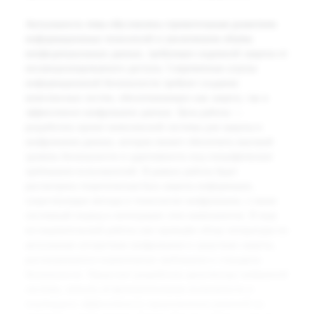
Актуальность темы обусловлена стремительным развитием
информационных технологий и увеличением объёма
конфиденциальных данных, требующих надежной защиты от
несанкционированного доступа. Современные угрозы
информационной безопасности требуют создания
комплексных систем, обеспечивающих как защиту, так и
эффективное шифрование данных. Цель работы —
разработать проект комплексной системы для защиты и
шифрования данных, которая сможет обеспечить высокий
уровень безопасности и адаптивность под специфические
требования пользователей. В рамках работы будет
рассмотрена теоретическая база защиты информации,
существующие методы и технологии шифрования, а также
системный подход к интеграции этих компонентов. В ходе
исследовательской работы уже проведён обзор литературы по
актуальным алгоритмам шифрования и средствам защиты,
рассматриваются нормативные требования и стандарты
безопасности. Предстоит разработать архитектуру выбранной
системы, описать её функциональные возможности и
подтвердить эффективность предложенных решений на