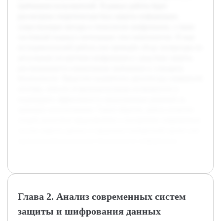
требования пользователей. В рамках работы будет
рассмотрена теоретическая база защиты информации,
существующие методы и технологии шифрования, а также
системный подход к интеграции этих компонентов. В ходе
исследовательской работы уже проведён обзор литературы по
актуальным алгоритмам шифрования и средствам защиты,
рассматриваются нормативные требования и стандарты
безопасности. Предстоит разработать архитектуру выбранной
системы, описать её функциональные возможности и
подтвердить эффективность предложенных решений на
примерах использования. Таким образом, работа позволит
создать целостное представление о построении современных
систем защиты данных и предложит конкретный проект для
практической реализации безопасности информации.
Глава 2. Анализ современных систем
защиты и шифрования данных