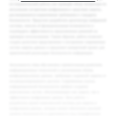
исследовательской работы уже проведён обзор литературы по
актуальным алгоритмам шифрования и средствам защиты,
рассматриваются нормативные требования и стандарты
безопасности. Предстоит разработать архитектуру выбранной
системы, описать её функциональные возможности и
подтвердить эффективность предложенных решений на
примерах использования. Таким образом, работа позволит
создать целостное представление о построении современных
систем защиты данных и предложит конкретный проект для
практической реализации безопасности информации.
Актуальность темы обусловлена стремительным развитием
информационных технологий и увеличением объёма
конфиденциальных данных, требующих надежной защиты от
несанкционированного доступа. Современные угрозы
информационной безопасности требуют создания
комплексных систем, обеспечивающих как защиту, так и
эффективное шифрование данных. Цель работы —
разработать проект комплексной системы для защиты и
шифрования данных, которая сможет обеспечить высокий
уровень безопасности и адаптивность под специфические