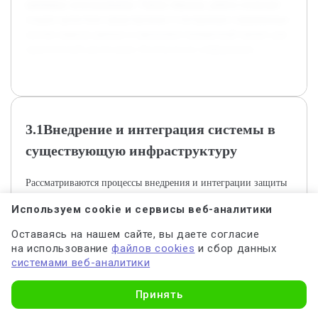
примерах использования. Таким образом, работа позволит
создать целостное представление о построении современных
систем защиты данных и предложит конкретный проект для
практической реализации безопасности информации.
3.1Внедрение и интеграция системы в
существующую инфраструктуру
Рассматриваются процессы внедрения и интеграции защиты
данных в действующую инфраструктуру.
Используем cookie и сервисы веб-аналитики
Актуальность темы обусловлена стремительным развитием
Оставаясь на нашем сайте, вы даете согласие
информационных технологий и увеличением объёма
на использование
файлов cookies
и сбор данных
конфиденциальных данных, требующих надежной защиты от
системами веб-аналитики
несанкционированного доступа. Современные угрозы
Узнать стоимость
информационной безопасности требуют создания
Принять
комплексных систем, обеспечивающих как защиту, так и