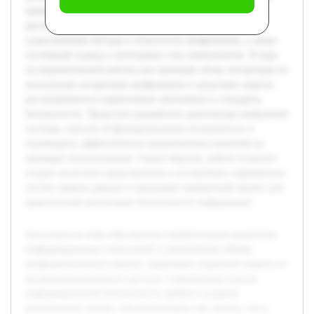
требования пользователей. В рамках работы будет
рассмотрена теоретическая база защиты информации,
существующие методы и технологии шифрования, а также
системный подход к интеграции этих компонентов. В ходе
исследовательской работы уже проведён обзор литературы по
актуальным алгоритмам шифрования и средствам защиты,
рассматриваются нормативные требования и стандарты
безопасности. Предстоит разработать архитектуру выбранной
системы, описать её функциональные возможности и
подтвердить эффективность предложенных решений на
примерах использования. Таким образом, работа позволит
создать целостное представление о построении современных
систем защиты данных и предложит конкретный проект для
практической реализации безопасности информации.
Актуальность темы обусловлена стремительным развитием
информационных технологий и увеличением объёма
конфиденциальных данных, требующих надежной защиты от
несанкционированного доступа. Современные угрозы
информационной безопасности требуют создания
комплексных систем, обеспечивающих как защиту, так и