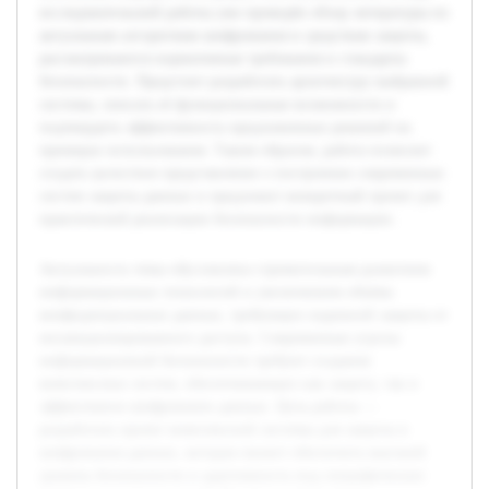
исследовательской работы уже проведён обзор литературы по
актуальным алгоритмам шифрования и средствам защиты,
рассматриваются нормативные требования и стандарты
безопасности. Предстоит разработать архитектуру выбранной
системы, описать её функциональные возможности и
подтвердить эффективность предложенных решений на
примерах использования. Таким образом, работа позволит
создать целостное представление о построении современных
систем защиты данных и предложит конкретный проект для
практической реализации безопасности информации.
Актуальность темы обусловлена стремительным развитием
информационных технологий и увеличением объёма
конфиденциальных данных, требующих надежной защиты от
несанкционированного доступа. Современные угрозы
информационной безопасности требуют создания
комплексных систем, обеспечивающих как защиту, так и
эффективное шифрование данных. Цель работы —
разработать проект комплексной системы для защиты и
шифрования данных, которая сможет обеспечить высокий
уровень безопасности и адаптивность под специфические