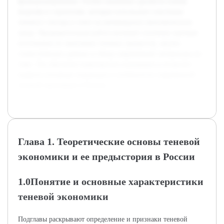
функционирования. Особое внимание уделяется новым
моделям и стратегиям, которые используют участники
теневого сектора в ответ на меняющуюся экономическую
среду. Предварительная работа включает изучение научных
источников по экономике теневых процессов, анализ
статистических данных и обзор современной литературы по
теме. Это обеспечит комплексное понимание и позволит
выявить основные тенденции и особенности современной
теневой экономики в России.
Глава 1. Теоретические основы теневой
экономики и ее предыстория в России
1.0Понятие и основные характеристики
теневой экономики
Подглавы раскрывают определение и признаки теневой