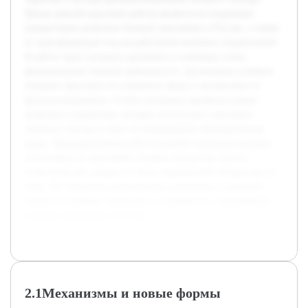
Целью данной курсовой работы является исследование
предыстории развития теневой экономики в России, а также
ее трансформации под воздействием внешних ограничений.
В работе будет раскрыта динамика и ключевые этапы
формирования теневой деятельности, рассмотрено влияние
внешних факторов на изменение форм и механизмов ее
функционирования. Особое внимание уделяется новым
моделям и стратегиям, которые используют участники
теневого сектора в ответ на меняющуюся экономическую
среду. Предварительная работа включает изучение научных
источников по экономике теневых процессов, анализ
статистических данных и обзор современной литературы по
теме. Это обеспечит комплексное понимание и позволит
выявить основные тенденции и особенности современной
теневой экономики в России.
2.1Механизмы и новые формы