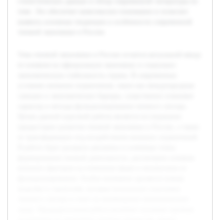
статистических данных и обзор современной литературы по
теме. Это обеспечит комплексное понимание и позволит
выявить основные тенденции и особенности современной
теневой экономики в России.
Тема теневой экономики в России остается актуальной ввиду
ее влияния на официальную экономику и социально-
экономическую стабильность страны. В современных
условиях внешние ограничения, такие как международные
санкции и экономические барьеры, существенно изменяют
характер и методы функционирования теневого сектора.
Целью данной курсовой работы является исследование
предыстории развития теневой экономики в России, а также
ее трансформации под воздействием внешних ограничений.
В работе будет раскрыта динамика и ключевые этапы
формирования теневой деятельности, рассмотрено влияние
внешних факторов на изменение форм и механизмов ее
функционирования. Особое внимание уделяется новым
моделям и стратегиям, которые используют участники
теневого сектора в ответ на меняющуюся экономическую
среду. Предварительная работа включает изучение научных
источников по экономике теневых процессов, анализ