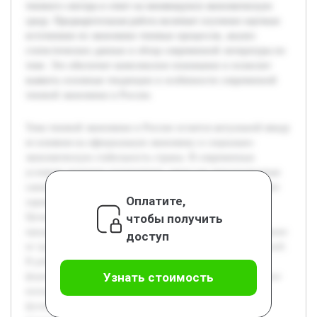
теневого сектора в ответ на меняющуюся экономическую
среду. Предварительная работа включает изучение научных
источников по экономике теневых процессов, анализ
статистических данных и обзор современной литературы по
теме. Это обеспечит комплексное понимание и позволит
выявить основные тенденции и особенности современной
теневой экономики в России.
Тема теневой экономики в России остается актуальной ввиду
ее влияния на официальную экономику и социально-
экономическую стабильность страны. В современных
условиях внешние ограничения, такие как международные
санкции и экономические барьеры, существенно изменяют
Оплатите,
характер и методы функционирования теневого сектора.
чтобы получить
Целью данной курсовой работы является исследование
предыстории развития теневой экономики в России, а также
доступ
ее трансформации под воздействием внешних ограничений.
В работе будет раскрыта динамика и ключевые этапы
Узнать стоимость
формирования теневой деятельности, рассмотрено влияние
внешних факторов на изменение форм и механизмов ее
функционирования. Особое внимание уделяется новым