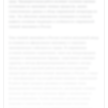
среду. Предварительная работа включает изучение научных
источников по экономике теневых процессов, анализ
статистических данных и обзор современной литературы по
теме. Это обеспечит комплексное понимание и позволит
выявить основные тенденции и особенности современной
теневой экономики в России.
Тема теневой экономики в России остается актуальной ввиду
ее влияния на официальную экономику и социально-
экономическую стабильность страны. В современных
условиях внешние ограничения, такие как международные
санкции и экономические барьеры, существенно изменяют
характер и методы функционирования теневого сектора.
Целью данной курсовой работы является исследование
предыстории развития теневой экономики в России, а также
ее трансформации под воздействием внешних ограничений.
В работе будет раскрыта динамика и ключевые этапы
формирования теневой деятельности, рассмотрено влияние
внешних факторов на изменение форм и механизмов ее
функционирования. Особое внимание уделяется новым
моделям и стратегиям, которые используют участники