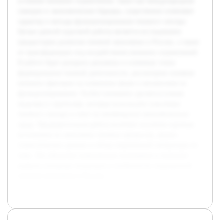
условиях внешние ограничения, такие как международные
санкции и экономические барьеры, существенно изменяют
характер и методы функционирования теневого сектора.
Целью данной курсовой работы является исследование
предыстории развития теневой экономики в России, а также
ее трансформации под воздействием внешних ограничений.
В работе будет раскрыта динамика и ключевые этапы
формирования теневой деятельности, рассмотрено влияние
внешних факторов на изменение форм и механизмов ее
функционирования. Особое внимание уделяется новым
моделям и стратегиям, которые используют участники
теневого сектора в ответ на меняющуюся экономическую
среду. Предварительная работа включает изучение научных
источников по экономике теневых процессов, анализ
статистических данных и обзор современной литературы по
теме. Это обеспечит комплексное понимание и позволит
выявить основные тенденции и особенности современной
теневой экономики в России.