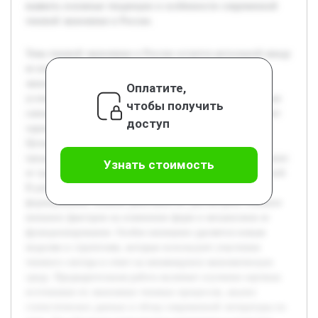
выявить основные тенденции и особенности современной
теневой экономики в России.
Тема теневой экономики в России остается актуальной ввиду
ее влияния на официальную экономику и социально-
экономическую стабильность страны. В современных
Оплатите,
условиях внешние ограничения, такие как международные
чтобы получить
санкции и экономические барьеры, существенно изменяют
доступ
характер и методы функционирования теневого сектора.
Целью данной курсовой работы является исследование
предыстории развития теневой экономики в России, а также
Узнать стоимость
ее трансформации под воздействием внешних ограничений.
В работе будет раскрыта динамика и ключевые этапы
формирования теневой деятельности, рассмотрено влияние
внешних факторов на изменение форм и механизмов ее
функционирования. Особое внимание уделяется новым
моделям и стратегиям, которые используют участники
теневого сектора в ответ на меняющуюся экономическую
среду. Предварительная работа включает изучение научных
источников по экономике теневых процессов, анализ
статистических данных и обзор современной литературы по