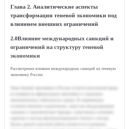
Глава 2. Аналитические аспекты
трансформации теневой экономики под
влиянием внешних ограничений
2.0Влияние международных санкций и
ограничений на структуру теневой
экономики
Рассмотрение влияния международных санкций на теневую
экономику России.
Тема теневой экономики в России остается актуальной ввиду
ее влияния на официальную экономику и социально-
экономическую стабильность страны. В современных
условиях внешние ограничения, такие как международные
санкции и экономические барьеры, существенно изменяют
характер и методы функционирования теневого сектора.
Целью данной курсовой работы является исследование