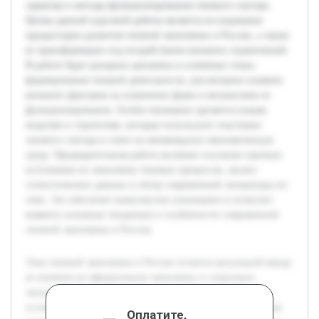
характер и методы функционирования теневого сектора.
Целью данной курсовой работы является исследование
предыстории развития теневой экономики в России, а также
ее трансформации под воздействием внешних ограничений.
В работе будет раскрыта динамика и ключевые этапы
формирования теневой деятельности, рассмотрено влияние
внешних факторов на изменение форм и механизмов ее
функционирования. Особое внимание уделяется новым
моделям и стратегиям, которые используют участники
теневого сектора в ответ на меняющуюся экономическую
среду. Предварительная работа включает изучение научных
источников по экономике теневых процессов, анализ
статистических данных и обзор современной литературы по
теме. Это обеспечит комплексное понимание и позволит
выявить основные тенденции и особенности современной
теневой экономики в России.
Тема теневой экономики в России остается актуальной ввиду
ее влияния на официальную экономику и социально-
экономическую стабильность страны. В современных
условиях внешние ограничения, такие как международные
Оплатите,