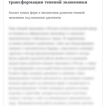
трансформации теневой экономики
Анализ новых форм и механизмов развития теневой
экономики под внешним давлением.
Тема теневой экономики в России остается актуальной ввиду
ее влияния на официальную экономику и социально-
экономическую стабильность страны. В современных
условиях внешние ограничения, такие как международные
санкции и экономические барьеры, существенно изменяют
характер и методы функционирования теневого сектора.
Целью данной курсовой работы является исследование
предыстории развития теневой экономики в России, а также
ее трансформации под воздействием внешних ограничений.
В работе будет раскрыта динамика и ключевые этапы
формирования теневой деятельности, рассмотрено влияние
внешних факторов на изменение форм и механизмов ее
функционирования. Особое внимание уделяется новым
моделям и стратегиям, которые используют участники
теневого сектора в ответ на меняющуюся экономическую
среду. Предварительная работа включает изучение научных