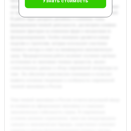
Узнать стоимость
Целью данной курсовой работы является исследование
предыстории развития теневой экономики в России, а также
ее трансформации под воздействием внешних ограничений.
В работе будет раскрыта динамика и ключевые этапы
формирования теневой деятельности, рассмотрено влияние
внешних факторов на изменение форм и механизмов ее
функционирования. Особое внимание уделяется новым
моделям и стратегиям, которые используют участники
теневого сектора в ответ на меняющуюся экономическую
среду. Предварительная работа включает изучение научных
источников по экономике теневых процессов, анализ
статистических данных и обзор современной литературы по
теме. Это обеспечит комплексное понимание и позволит
выявить основные тенденции и особенности современной
теневой экономики в России.
Тема теневой экономики в России остается актуальной ввиду
ее влияния на официальную экономику и социально-
экономическую стабильность страны. В современных
условиях внешние ограничения, такие как международные
санкции и экономические барьеры, существенно изменяют
характер и методы функционирования теневого сектора.