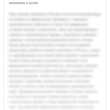
экономики в целом.
Тема теневой экономики в России остается актуальной ввиду
ее влияния на официальную экономику и социально-
экономическую стабильность страны. В современных
условиях внешние ограничения, такие как международные
санкции и экономические барьеры, существенно изменяют
характер и методы функционирования теневого сектора.
Целью данной курсовой работы является исследование
предыстории развития теневой экономики в России, а также
ее трансформации под воздействием внешних ограничений.
В работе будет раскрыта динамика и ключевые этапы
формирования теневой деятельности, рассмотрено влияние
внешних факторов на изменение форм и механизмов ее
функционирования. Особое внимание уделяется новым
моделям и стратегиям, которые используют участники
теневого сектора в ответ на меняющуюся экономическую
среду. Предварительная работа включает изучение научных
источников по экономике теневых процессов, анализ
статистических данных и обзор современной литературы по
теме. Это обеспечит комплексное понимание и позволит