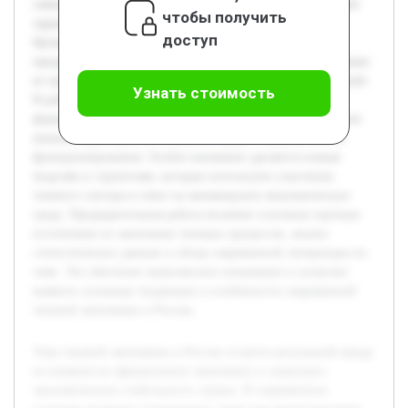
санкции и экономические барьеры, существенно изменяют
чтобы получить
характер и методы функционирования теневого сектора.
доступ
Целью данной курсовой работы является исследование
предыстории развития теневой экономики в России, а также
ее трансформации под воздействием внешних ограничений.
Узнать стоимость
В работе будет раскрыта динамика и ключевые этапы
формирования теневой деятельности, рассмотрено влияние
внешних факторов на изменение форм и механизмов ее
функционирования. Особое внимание уделяется новым
моделям и стратегиям, которые используют участники
теневого сектора в ответ на меняющуюся экономическую
среду. Предварительная работа включает изучение научных
источников по экономике теневых процессов, анализ
статистических данных и обзор современной литературы по
теме. Это обеспечит комплексное понимание и позволит
выявить основные тенденции и особенности современной
теневой экономики в России.
Тема теневой экономики в России остается актуальной ввиду
ее влияния на официальную экономику и социально-
экономическую стабильность страны. В современных