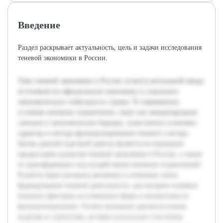
Введение
Раздел раскрывает актуальность, цель и задачи исследования
теневой экономики в России.
Тема теневой экономики в России остается актуальной ввиду
ее влияния на официальную экономику и социально-
экономическую стабильность страны. В современных
условиях внешние ограничения, такие как международные
санкции и экономические барьеры, существенно изменяют
характер и методы функционирования теневого сектора.
Целью данной курсовой работы является исследование
предыстории развития теневой экономики в России, а также
ее трансформации под воздействием внешних ограничений.
В работе будет раскрыта динамика и ключевые этапы
формирования теневой деятельности, рассмотрено влияние
внешних факторов на изменение форм и механизмов ее
функционирования. Особое внимание уделяется новым
моделям и стратегиям, которые используют участники