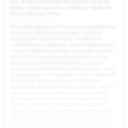
теме. Это обеспечит комплексное понимание и позволит
выявить основные тенденции и особенности современной
теневой экономики в России.
Тема теневой экономики в России остается актуальной ввиду
ее влияния на официальную экономику и социально-
экономическую стабильность страны. В современных
условиях внешние ограничения, такие как международные
санкции и экономические барьеры, существенно изменяют
характер и методы функционирования теневого сектора.
Целью данной курсовой работы является исследование
предыстории развития теневой экономики в России, а также
ее трансформации под воздействием внешних ограничений.
В работе будет раскрыта динамика и ключевые этапы
формирования теневой деятельности, рассмотрено влияние
внешних факторов на изменение форм и механизмов ее
функционирования. Особое внимание уделяется новым
моделям и стратегиям, которые используют участники
теневого сектора в ответ на меняющуюся экономическую
среду. Предварительная работа включает изучение научных
источников по экономике теневых процессов, анализ