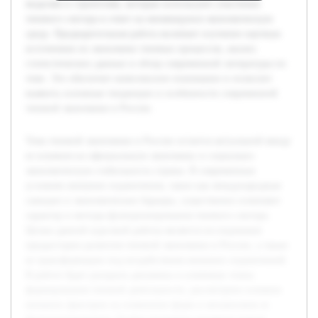
моделям и стратегиям, которые используют участники
теневого сектора в ответ на меняющуюся экономическую
среду. Предварительная работа включает изучение научных
источников по экономике теневых процессов, анализ
статистических данных и обзор современной литературы по
теме. Это обеспечит комплексное понимание и позволит
выявить основные тенденции и особенности современной
теневой экономики в России.
Тема теневой экономики в России остается актуальной ввиду
ее влияния на официальную экономику и социально-
экономическую стабильность страны. В современных
условиях внешние ограничения, такие как международные
санкции и экономические барьеры, существенно изменяют
характер и методы функционирования теневого сектора.
Целью данной курсовой работы является исследование
предыстории развития теневой экономики в России, а также
ее трансформации под воздействием внешних ограничений.
В работе будет раскрыта динамика и ключевые этапы
формирования теневой деятельности, рассмотрено влияние
внешних факторов на изменение форм и механизмов ее