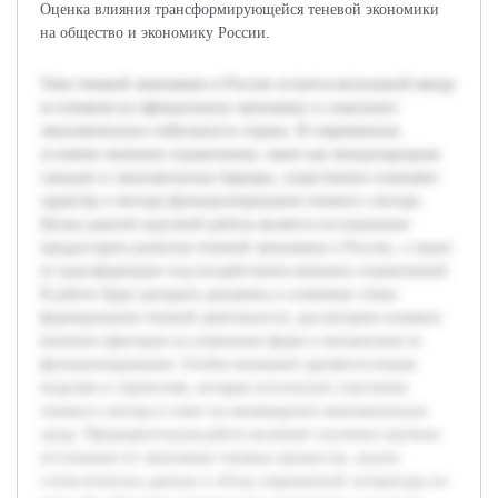
Оценка влияния трансформирующейся теневой экономики
на общество и экономику России.
Тема теневой экономики в России остается актуальной ввиду
ее влияния на официальную экономику и социально-
экономическую стабильность страны. В современных
условиях внешние ограничения, такие как международные
санкции и экономические барьеры, существенно изменяют
характер и методы функционирования теневого сектора.
Целью данной курсовой работы является исследование
предыстории развития теневой экономики в России, а также
ее трансформации под воздействием внешних ограничений.
В работе будет раскрыта динамика и ключевые этапы
формирования теневой деятельности, рассмотрено влияние
внешних факторов на изменение форм и механизмов ее
функционирования. Особое внимание уделяется новым
моделям и стратегиям, которые используют участники
теневого сектора в ответ на меняющуюся экономическую
среду. Предварительная работа включает изучение научных
источников по экономике теневых процессов, анализ
статистических данных и обзор современной литературы по