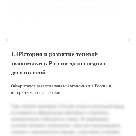
статистических данных и обзор современной литературы по
теме. Это обеспечит комплексное понимание и позволит
выявить основные тенденции и особенности современной
теневой экономики в России.
1.1История и развитие теневой
экономики в России до последних
десятилетий
Обзор этапов развития теневой экономики в России в
исторической перспективе.
Тема теневой экономики в России остается актуальной ввиду
ее влияния на официальную экономику и социально-
экономическую стабильность страны. В современных
условиях внешние ограничения, такие как международные
санкции и экономические барьеры, существенно изменяют