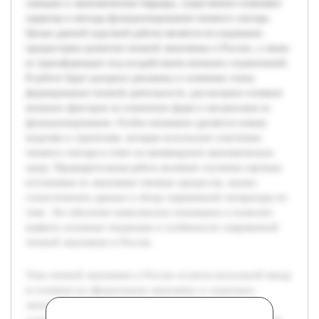
санкции и экономические барьеры, существенно изменяют
характер и методы функционирования теневого сектора.
Целью данной курсовой работы является исследование
предыстории развития теневой экономики в России, а также
ее трансформации под воздействием внешних ограничений.
В работе будет раскрыта динамика и ключевые этапы
формирования теневой деятельности, рассмотрено влияние
внешних факторов на изменение форм и механизмов ее
функционирования. Особое внимание уделяется новым
моделям и стратегиям, которые используют участники
теневого сектора в ответ на меняющуюся экономическую
среду. Предварительная работа включает изучение научных
источников по экономике теневых процессов, анализ
статистических данных и обзор современной литературы по
теме. Это обеспечит комплексное понимание и позволит
выявить основные тенденции и особенности современной
теневой экономики в России.
Тема теневой экономики в России остается актуальной ввиду
ее влияния на официальную экономику и социально-
экономическую стабильность страны. В современных