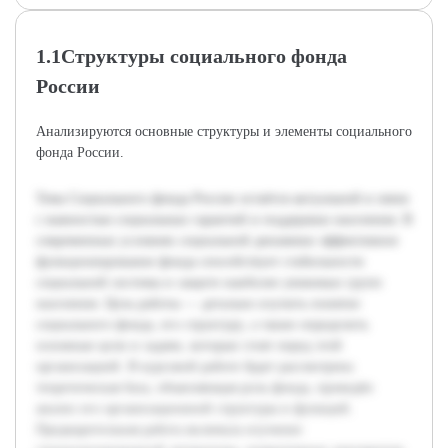
1.1Структуры социального фонда
России
Анализируются основные структуры и элементы социального
фонда России.
Тема Социального фонда России остаётся актуальной в связи
с важностью социальных гарантий и поддержки населения. В
современных условиях социальной динамики эффективное
функционирование фонда способствует стабильности
социальной системы и защите наиболее уязвимых групп
населения. Цель работы — детально изучить понятие
социального фонда, его структуру, а также определить
основные цели и задачи, которые стоят перед этой
организацией. В курсовой работе будет рассмотрена
теоретическая база, объясняющая роль фонда, проведён
анализ его организационной структуры и функций.
Предварительная работа включала изучение