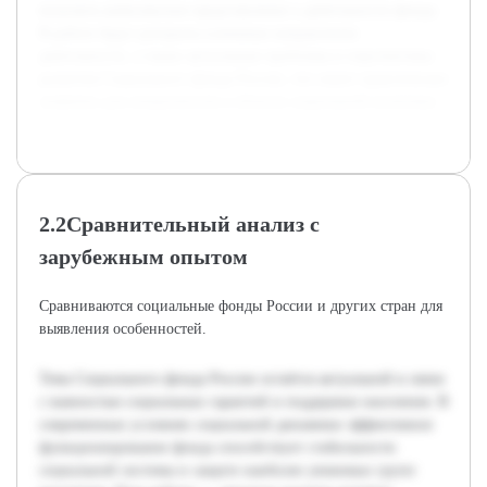
получить комплексное представление о деятельности фонда.
В работе будут раскрыты ключевые направления
деятельности, а также актуальные проблемы и перспективы
развития Социального фонда России, что имеет практическое
значение для специалистов в области социальной политики.
2.2Сравнительный анализ с
зарубежным опытом
Сравниваются социальные фонды России и других стран для
выявления особенностей.
Тема Социального фонда России остаётся актуальной в связи
с важностью социальных гарантий и поддержки населения. В
современных условиях социальной динамики эффективное
функционирование фонда способствует стабильности
социальной системы и защите наиболее уязвимых групп