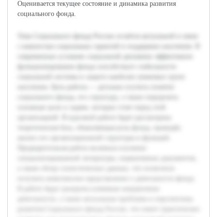
Оценивается текущее состояние и динамика развития
социального фонда.
Тема Социального фонда России остаётся актуальной в связи
с важностью социальных гарантий и поддержки населения. В
современных условиях социальной динамики эффективное
функционирование фонда способствует стабильности
социальной системы и защите наиболее уязвимых групп
населения. Цель работы — детально изучить понятие
социального фонда, его структуру, а также определить
основные цели и задачи, которые стоят перед этой
организацией. В курсовой работе будет рассмотрена
теоретическая база, объясняющая роль фонда, проведён
анализ его организационной структуры и функций.
Предварительная работа включала изучение
специализированной литературы, нормативных документов,
а также обзор статистических данных, что позволило
получить комплексное представление о деятельности фонда.
В работе будут раскрыты ключевые направления
деятельности, а также актуальные проблемы и перспективы
развития Социального фонда России, что имеет практическое