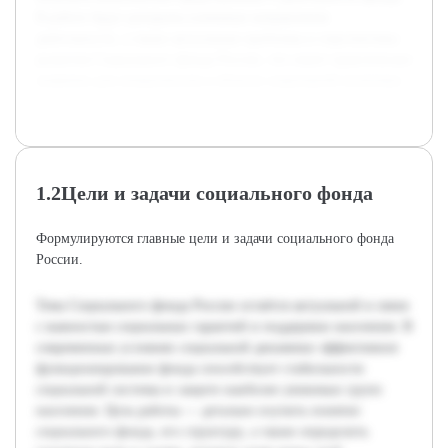
В работе будут раскрыты ключевые направления
деятельности, а также актуальные проблемы и перспективы
развития Социального фонда России, что имеет практическое
значение для специалистов в области социальной политики.
1.2Цели и задачи социального фонда
Формулируются главные цели и задачи социального фонда
России.
Тема Социального фонда России остаётся актуальной в связи
с важностью социальных гарантий и поддержки населения. В
современных условиях социальной динамики эффективное
функционирование фонда способствует стабильности
социальной системы и защите наиболее уязвимых групп
населения. Цель работы — детально изучить понятие
социального фонда, его структуру, а также определить