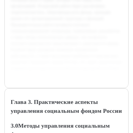
организацией. В курсовой работе будет рассмотрена
теоретическая база, объясняющая роль фонда, проведён
анализ его организационной структуры и функций.
Предварительная работа включала изучение
специализированной литературы, нормативных документов,
а также обзор статистических данных, что позволило
получить комплексное представление о деятельности фонда.
В работе будут раскрыты ключевые направления
деятельности, а также актуальные проблемы и перспективы
развития Социального фонда России, что имеет практическое
значение для специалистов в области социальной политики.
Глава 3. Практические аспекты
управления социальным фондом России
3.0Методы управления социальным