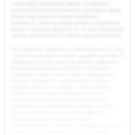
а также обзор статистических данных, что позволило
получить комплексное представление о деятельности фонда.
В работе будут раскрыты ключевые направления
деятельности, а также актуальные проблемы и перспективы
развития Социального фонда России, что имеет практическое
значение для специалистов в области социальной политики.
Тема Социального фонда России остаётся актуальной в связи
с важностью социальных гарантий и поддержки населения. В
современных условиях социальной динамики эффективное
функционирование фонда способствует стабильности
социальной системы и защите наиболее уязвимых групп
населения. Цель работы — детально изучить понятие
социального фонда, его структуру, а также определить
основные цели и задачи, которые стоят перед этой
организацией. В курсовой работе будет рассмотрена
теоретическая база, объясняющая роль фонда, проведён
анализ его организационной структуры и функций.
Предварительная работа включала изучение
специализированной литературы, нормативных документов,
а также обзор статистических данных, что позволило