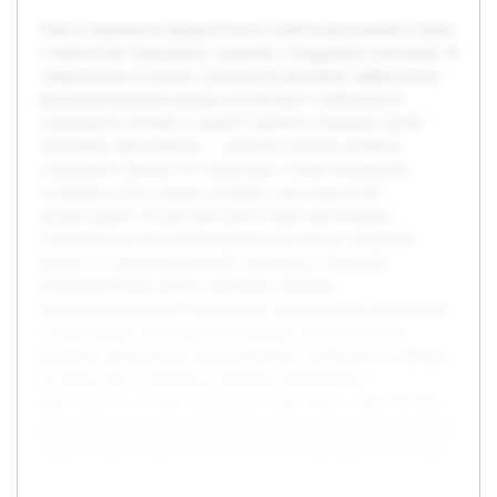
Тема Социального фонда России остаётся актуальной в связи
с важностью социальных гарантий и поддержки населения. В
современных условиях социальной динамики эффективное
функционирование фонда способствует стабильности
социальной системы и защите наиболее уязвимых групп
населения. Цель работы — детально изучить понятие
социального фонда, его структуру, а также определить
основные цели и задачи, которые стоят перед этой
организацией. В курсовой работе будет рассмотрена
теоретическая база, объясняющая роль фонда, проведён
анализ его организационной структуры и функций.
Предварительная работа включала изучение
специализированной литературы, нормативных документов,
а также обзор статистических данных, что позволило
получить комплексное представление о деятельности фонда.
В работе будут раскрыты ключевые направления
деятельности, а также актуальные проблемы и перспективы
развития Социального фонда России, что имеет практическое
значение для специалистов в области социальной политики.