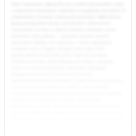
Тема Социального фонда России остаётся актуальной в связи
с важностью социальных гарантий и поддержки населения. В
современных условиях социальной динамики эффективное
функционирование фонда способствует стабильности
социальной системы и защите наиболее уязвимых групп
населения. Цель работы — детально изучить понятие
социального фонда, его структуру, а также определить
основные цели и задачи, которые стоят перед этой
организацией. В курсовой работе будет рассмотрена
теоретическая база, объясняющая роль фонда, проведён
анализ его организационной структуры и функций.
Предварительная работа включала изучение
специализированной литературы, нормативных документов,
а также обзор статистических данных, что позволило
получить комплексное представление о деятельности фонда.
В работе будут раскрыты ключевые направления
деятельности, а также актуальные проблемы и перспективы
развития Социального фонда России, что имеет практическое
значение для специалистов в области социальной политики.