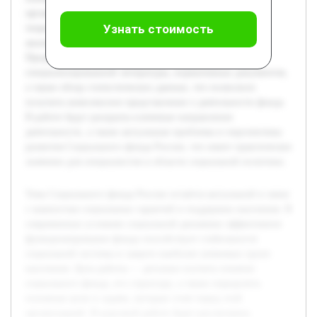
организацией. В курсовой работе будет рассмотрена
Узнать стоимость
теоретическая база, объясняющая роль фонда, проведён
анализ его организационной структуры и функций.
Предварительная работа включала изучение
специализированной литературы, нормативных документов,
а также обзор статистических данных, что позволило
получить комплексное представление о деятельности фонда.
В работе будут раскрыты ключевые направления
деятельности, а также актуальные проблемы и перспективы
развития Социального фонда России, что имеет практическое
значение для специалистов в области социальной политики.
Тема Социального фонда России остаётся актуальной в связи
с важностью социальных гарантий и поддержки населения. В
современных условиях социальной динамики эффективное
функционирование фонда способствует стабильности
социальной системы и защите наиболее уязвимых групп
населения. Цель работы — детально изучить понятие
социального фонда, его структуру, а также определить
основные цели и задачи, которые стоят перед этой
организацией. В курсовой работе будет рассмотрена