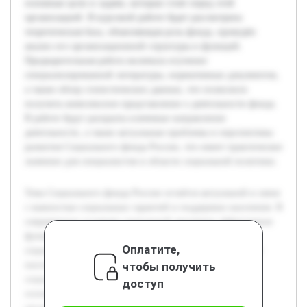
основные цели и задачи, которые стоят перед этой
организацией. В курсовой работе будет рассмотрена
теоретическая база, объясняющая роль фонда, проведён
анализ его организационной структуры и функций.
Предварительная работа включала изучение
специализированной литературы, нормативных документов,
а также обзор статистических данных, что позволило
получить комплексное представление о деятельности фонда.
В работе будут раскрыты ключевые направления
деятельности, а также актуальные проблемы и перспективы
развития Социального фонда России, что имеет практическое
значение для специалистов в области социальной политики.
Тема Социального фонда России остаётся актуальной в связи
с важностью социальных гарантий и поддержки населения. В
современных условиях социальной динамики эффективное
функционирование фонда способствует стабильности
Оплатите,
социальной системы и защите наиболее уязвимых групп
чтобы получить
населения. Цель работы — детально изучить понятие
социального фонда, его структуру, а также определить
доступ
основные цели и задачи, которые стоят перед этой