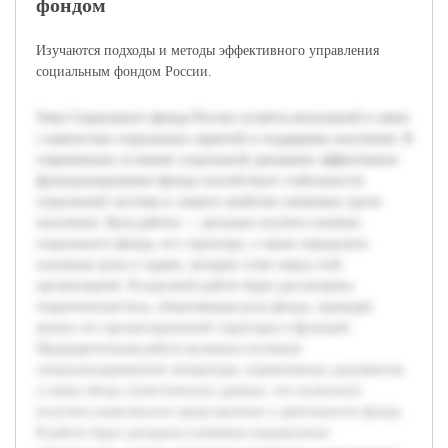
фондом
Изучаются подходы и методы эффективного управления
социальным фондом России.
Тема Социального фонда России остаётся актуальной в связи
с важностью социальных гарантий и поддержки населения. В
современных условиях социальной динамики эффективное
функционирование фонда способствует стабильности
социальной системы и защите наиболее уязвимых групп
населения. Цель работы — детально изучить понятие
социального фонда, его структуру, а также определить
основные цели и задачи, которые стоят перед этой
организацией. В курсовой работе будет рассмотрена
теоретическая база, объясняющая роль фонда, проведён
анализ его организационной структуры и функций.
Предварительная работа включала изучение
специализированной литературы, нормативных документов,
а также обзор статистических данных, что позволило
получить комплексное представление о деятельности фонда.
В работе будут раскрыты ключевые направления