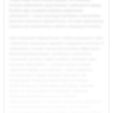
получить комплексное представление о деятельности фонда.
В работе будут раскрыты ключевые направления
деятельности, а также актуальные проблемы и перспективы
развития Социального фонда России, что имеет практическое
значение для специалистов в области социальной политики.
Тема Социального фонда России остаётся актуальной в связи
с важностью социальных гарантий и поддержки населения. В
современных условиях социальной динамики эффективное
функционирование фонда способствует стабильности
социальной системы и защите наиболее уязвимых групп
населения. Цель работы — детально изучить понятие
социального фонда, его структуру, а также определить
основные цели и задачи, которые стоят перед этой
организацией. В курсовой работе будет рассмотрена
теоретическая база, объясняющая роль фонда, проведён
анализ его организационной структуры и функций.
Предварительная работа включала изучение
специализированной литературы, нормативных документов,
а также обзор статистических данных, что позволило
получить комплексное представление о деятельности фонда.