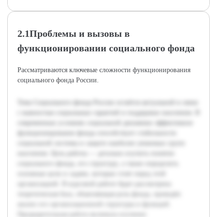
2.1Проблемы и вызовы в
функционировании социального фонда
Рассматриваются ключевые сложности функционирования
социального фонда России.
Тема Социального фонда России остаётся актуальной в связи
с важностью социальных гарантий и поддержки населения. В
современных условиях социальной динамики эффективное
функционирование фонда способствует стабильности
социальной системы и защите наиболее уязвимых групп
населения. Цель работы — детально изучить понятие
социального фонда, его структуру, а также определить
основные цели и задачи, которые стоят перед этой
организацией. В курсовой работе будет рассмотрена
теоретическая база, объясняющая роль фонда, проведён
анализ его организационной структуры и функций.
Предварительная работа включала изучение