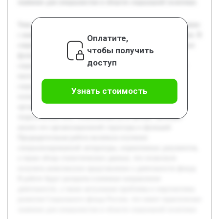
значение для специалистов в области социальной политики.
Тема Социального фонда России остаётся актуальной в связи
с важностью социальных гарантий и поддержки населения. В
Оплатите,
современных условиях социальной динамики эффективное
чтобы получить
функционирование фонда способствует стабильности
доступ
социальной системы и защите наиболее уязвимых групп
населения. Цель работы — детально изучить понятие
социального фонда, его структуру, а также определить
Узнать стоимость
основные цели и задачи, которые стоят перед этой
организацией. В курсовой работе будет рассмотрена
теоретическая база, объясняющая роль фонда, проведён
анализ его организационной структуры и функций.
Предварительная работа включала изучение
специализированной литературы, нормативных документов,
а также обзор статистических данных, что позволило
получить комплексное представление о деятельности фонда.
В работе будут раскрыты ключевые направления
деятельности, а также актуальные проблемы и перспективы
развития Социального фонда России, что имеет практическое
значение для специалистов в области социальной политики.