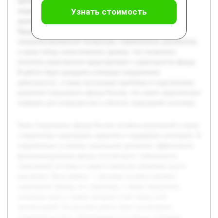
организацией. В курсовой работе будет рассмотрена
Узнать стоимость
теоретическая база, объясняющая роль фонда, проведён
анализ его организационной структуры и функций.
Предварительная работа включала изучение
специализированной литературы, нормативных документов,
а также обзор статистических данных, что позволило
получить комплексное представление о деятельности фонда.
В работе будут раскрыты ключевые направления
деятельности, а также актуальные проблемы и перспективы
развития Социального фонда России, что имеет практическое
значение для специалистов в области социальной политики.
Тема Социального фонда России остаётся актуальной в связи
с важностью социальных гарантий и поддержки населения. В
современных условиях социальной динамики эффективное
функционирование фонда способствует стабильности
социальной системы и защите наиболее уязвимых групп
населения. Цель работы — детально изучить понятие
социального фонда, его структуру, а также определить
основные цели и задачи, которые стоят перед этой
организацией. В курсовой работе будет рассмотрена
теоретическая база, объясняющая роль фонда, проведён