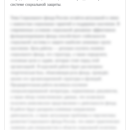
системе социальной защиты.
Тема Социального фонда России остаётся актуальной в связи
с важностью социальных гарантий и поддержки населения. В
современных условиях социальной динамики эффективное
функционирование фонда способствует стабильности
социальной системы и защите наиболее уязвимых групп
населения. Цель работы — детально изучить понятие
социального фонда, его структуру, а также определить
основные цели и задачи, которые стоят перед этой
организацией. В курсовой работе будет рассмотрена
теоретическая база, объясняющая роль фонда, проведён
анализ его организационной структуры и функций.
Предварительная работа включала изучение
специализированной литературы, нормативных документов,
а также обзор статистических данных, что позволило
получить комплексное представление о деятельности фонда.
В работе будут раскрыты ключевые направления
деятельности, а также актуальные проблемы и перспективы
развития Социального фонда России, что имеет практическое
значение для специалистов в области социальной политики.