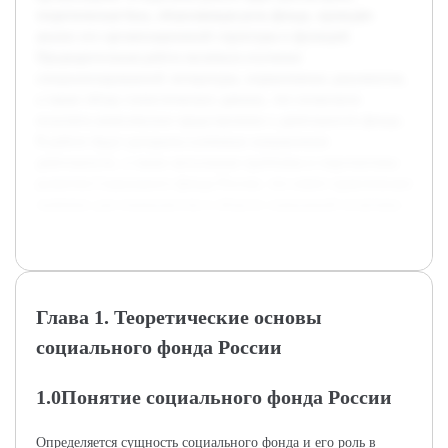
теоретическая база, объясняющая роль фонда, проведён
анализ его организационной структуры и функций.
Предварительная работа включала изучение
специализированной литературы, нормативных документов,
а также обзор статистических данных, что позволило
получить комплексное представление о деятельности фонда.
В работе будут раскрыты ключевые направления
деятельности, а также актуальные проблемы и перспективы
развития Социального фонда России, что имеет практическое
значение для специалистов в области социальной политики.
Глава 1. Теоретические основы
социального фонда России
1.0Понятие социального фонда России
Определяется сущность социального фонда и его роль в