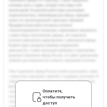
социального фонда, его структуру, а также определить
основные цели и задачи, которые стоят перед этой
организацией. В курсовой работе будет рассмотрена
теоретическая база, объясняющая роль фонда, проведён
анализ его организационной структуры и функций.
Предварительная работа включала изучение
специализированной литературы, нормативных документов,
а также обзор статистических данных, что позволило
получить комплексное представление о деятельности фонда.
В работе будут раскрыты ключевые направления
деятельности, а также актуальные проблемы и перспективы
развития Социального фонда России, что имеет практическое
значение для специалистов в области социальной политики.
Тема Социального фонда России остаётся актуальной в связи
с важностью социальных гарантий и поддержки населения. В
современных условиях социальной динамики эффективное
функционирование фонда способствует стабильности
Оплатите,
социальной системы и защите наиболее уязвимых групп
чтобы получить
населения. Цель работы — детально изучить понятие
социального фонда, его структуру, а также определить
доступ
основные цели и задачи, которые стоят перед этой