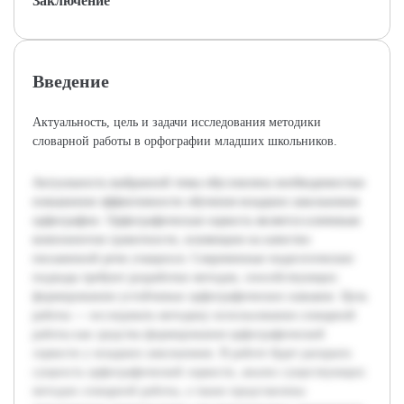
Заключение
Введение
Актуальность, цель и задачи исследования методики
словарной работы в орфографии младших школьников.
Актуальность выбранной темы обусловлена необходимостью
повышения эффективности обучения младших школьников
орфографии. Орфографическая зоркость является ключевым
компонентом грамотности, влияющим на качество
письменной речи учащихся. Современные педагогические
подходы требуют разработки методов, способствующих
формированию устойчивых орфографических навыков. Цель
работы — исследовать методику использования словарной
работы как средства формирования орфографической
зоркости у младших школьников. В работе будет раскрыта
сущность орфографической зоркости, анализ существующих
методов словарной работы, а также представлены