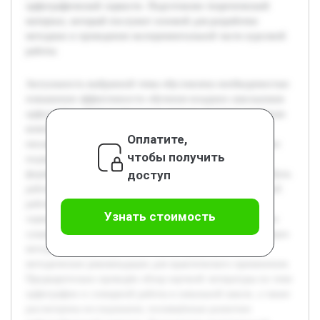
орфографической зоркости. Подготовлен теоретический
материал, который послужит основой для разработки
методики и проведения экспериментальной части курсовой
работы.
Актуальность выбранной темы обусловлена необходимостью
повышения эффективности обучения младших школьников
орфографии. Орфографическая зоркость является ключевым
компонентом грамотности, влияющим на качество
Оплатите,
письменной речи учащихся. Современные педагогические
чтобы получить
подходы требуют разработки методов, способствующих
доступ
формированию устойчивых орфографических навыков. Цель
работы — исследовать методику использования словарной
работы как средства формирования орфографической
Узнать стоимость
зоркости у младших школьников. В работе будет раскрыта
сущность орфографической зоркости, анализ существующих
методов словарной работы, а также представлены
методические рекомендации для практического применения.
Предварительно проведён обзор научной литературы по теме
орфографии и словарной работы в начальной школе, а также
рассмотрены исследования, посвящённые развитию