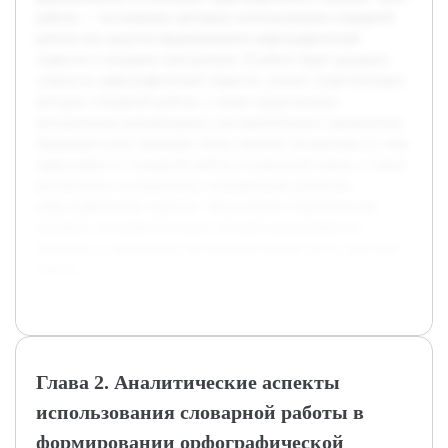
работы — исследовать методику использования словарной
работы как средства формирования орфографической
зоркости у младших школьников. В работе будет раскрыта
сущность орфографической зоркости, анализ существующих
методов словарной работы, а также представлены
методические рекомендации для практического применения.
Предварительно проведён обзор научной литературы по теме
орфографии и словарной работы в начальной школе, а также
рассмотрены исследования, посвящённые развитию
орфографической зоркости. Подготовлен теоретический
материал, который послужит основой для разработки
методики и проведения экспериментальной части курсовой
работы.
Глава 2. Аналитические аспекты
использования словарной работы в
формировании орфографической