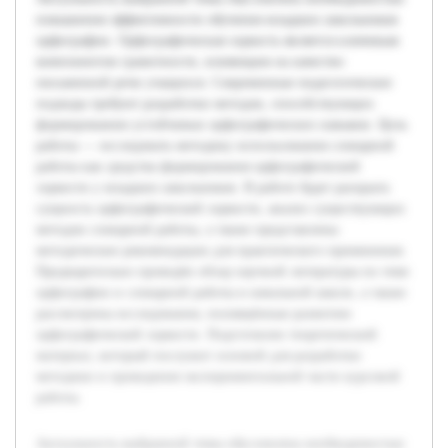
повышения эффективности обучения младших школьников
орфографии. Орфографическая зоркость является ключевым
компонентом грамотности, влияющим на качество
письменной речи учащихся. Современные педагогические
подходы требуют разработки методов, способствующих
формированию устойчивых орфографических навыков. Цель
работы — исследовать методику использования словарной
работы как средства формирования орфографической
зоркости у младших школьников. В работе будет раскрыта
сущность орфографической зоркости, анализ существующих
методов словарной работы, а также представлены
методические рекомендации для практического применения.
Предварительно проведён обзор научной литературы по теме
орфографии и словарной работы в начальной школе, а также
рассмотрены исследования, посвящённые развитию
орфографической зоркости. Подготовлен теоретический
материал, который послужит основой для разработки
методики и проведения экспериментальной части курсовой
работы.
Актуальность выбранной темы обусловлена необходимостью