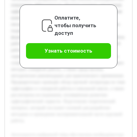
повышения эффективности обучения младших школьников
орфографии. Орфографическая зоркость является ключевым
Оплатите,
компонентом грамотности, влияющим на качество
письменной речи учащихся. Современные педагогические
чтобы получить
подходы требуют разработки методов, способствующих
доступ
формированию устойчивых орфографических навыков. Цель
работы — исследовать методику использования словарной
работы как средства формирования орфографической
Узнать стоимость
зоркости у младших школьников. В работе будет раскрыта
сущность орфографической зоркости, анализ существующих
методов словарной работы, а также представлены
методические рекомендации для практического применения.
Предварительно проведён обзор научной литературы по теме
орфографии и словарной работы в начальной школе, а также
рассмотрены исследования, посвящённые развитию
орфографической зоркости. Подготовлен теоретический
материал, который послужит основой для разработки
методики и проведения экспериментальной части курсовой
работы.
Актуальность выбранной темы обусловлена необходимостью