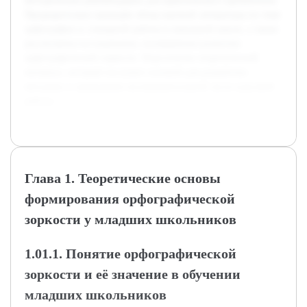
методические рекомендации для практического применения.
Предварительно проведён обзор научной литературы по теме
орфографии и словарной работы в начальной школе, а также
рассмотрены исследования, посвящённые развитию
орфографической зоркости. Подготовлен теоретический
материал, который послужит основой для разработки
методики и проведения экспериментальной части курсовой
работы.
Глава 1. Теоретические основы
формирования орфографической
зоркости у младших школьников
1.01.1. Понятие орфографической
зоркости и её значение в обучении
младших школьников