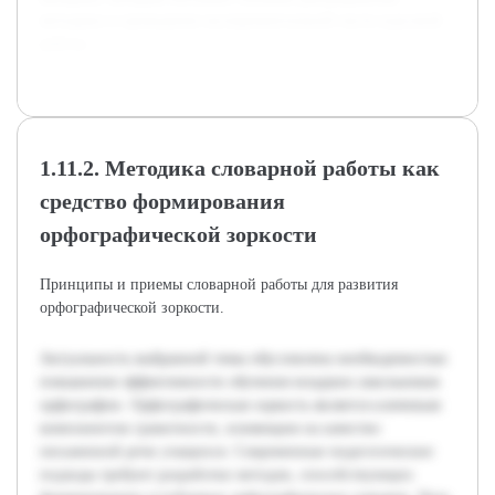
методики и проведения экспериментальной части курсовой
работы.
1.11.2. Методика словарной работы как
средство формирования
орфографической зоркости
Принципы и приемы словарной работы для развития
орфографической зоркости.
Актуальность выбранной темы обусловлена необходимостью
повышения эффективности обучения младших школьников
орфографии. Орфографическая зоркость является ключевым
компонентом грамотности, влияющим на качество
письменной речи учащихся. Современные педагогические
подходы требуют разработки методов, способствующих