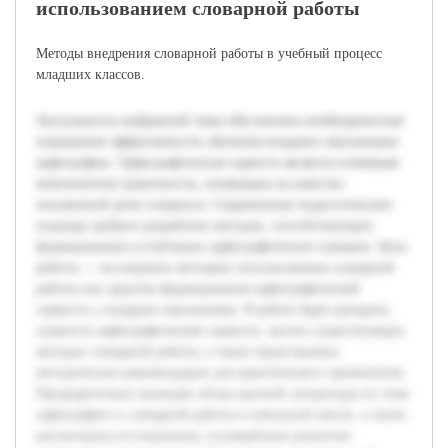
использованием словарной работы
Методы внедрения словарной работы в учебный процесс
младших классов.
Актуальность выбранной темы обусловлена необходимостью
повышения эффективности обучения младших школьников
орфографии. Орфографическая зоркость является ключевым
компонентом грамотности, влияющим на качество
письменной речи учащихся. Современные педагогические
подходы требуют разработки методов, способствующих
формированию устойчивых орфографических навыков. Цель
работы — исследовать методику использования словарной
работы как средства формирования орфографической
зоркости у младших школьников. В работе будет раскрыта
сущность орфографической зоркости, анализ существующих
методов словарной работы, а также представлены
методические рекомендации для практического применения.
Предварительно проведён обзор научной литературы по теме
орфографии и словарной работы в начальной школе, а также
рассмотрены исследования, посвящённые развитию