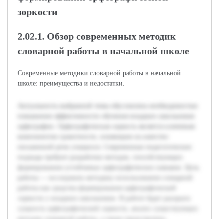
зоркости
2.02.1. Обзор современных методик
словарной работы в начальной школе
Современные методики словарной работы в начальной
школе: преимущества и недостатки.
Актуальность выбранной темы обусловлена необходимостью
повышения эффективности обучения младших школьников
орфографии. Орфографическая зоркость является ключевым
компонентом грамотности, влияющим на качество
письменной речи учащихся. Современные педагогические
подходы требуют разработки методов, способствующих
формированию устойчивых орфографических навыков. Цель
работы — исследовать методику использования словарной
работы как средства формирования орфографической
зоркости у младших школьников. В работе будет раскрыта
сущность орфографической зоркости, анализ существующих
методов словарной работы, а также представлены