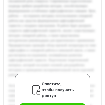
письменной речи учащихся. Современные педагогические
подходы требуют разработки методов, способствующих
формированию устойчивых орфографических навыков. Цель
работы — исследовать методику использования словарной
работы как средства формирования орфографической
зоркости у младших школьников. В работе будет раскрыта
сущность орфографической зоркости, анализ существующих
методов словарной работы, а также представлены
методические рекомендации для практического применения.
Предварительно проведён обзор научной литературы по теме
орфографии и словарной работы в начальной школе, а также
рассмотрены исследования, посвящённые развитию
орфографической зоркости. Подготовлен теоретический
материал, который послужит основой для разработки
методики и проведения экспериментальной части курсовой
работы.
Оплатите,
Актуальность выбранной темы обусловлена необходимостью
чтобы получить
повышения эффективности обучения младших школьников
доступ
орфографии. Орфографическая зоркость является ключевым
компонентом грамотности, влияющим на качество