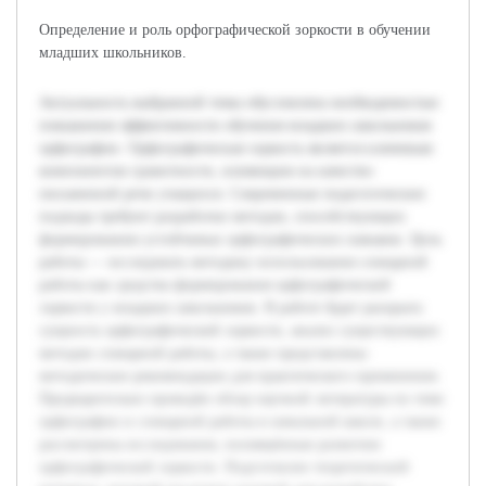
Определение и роль орфографической зоркости в обучении
младших школьников.
Актуальность выбранной темы обусловлена необходимостью
повышения эффективности обучения младших школьников
орфографии. Орфографическая зоркость является ключевым
компонентом грамотности, влияющим на качество
письменной речи учащихся. Современные педагогические
подходы требуют разработки методов, способствующих
формированию устойчивых орфографических навыков. Цель
работы — исследовать методику использования словарной
работы как средства формирования орфографической
зоркости у младших школьников. В работе будет раскрыта
сущность орфографической зоркости, анализ существующих
методов словарной работы, а также представлены
методические рекомендации для практического применения.
Предварительно проведён обзор научной литературы по теме
орфографии и словарной работы в начальной школе, а также
рассмотрены исследования, посвящённые развитию
орфографической зоркости. Подготовлен теоретический