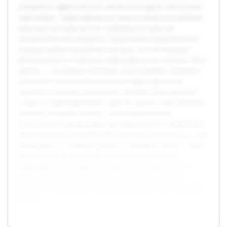
повышения эффективности обучения младших школьников
орфографии. Орфографическая зоркость является ключевым
компонентом грамотности, влияющим на качество
письменной речи учащихся. Современные педагогические
подходы требуют разработки методов, способствующих
формированию устойчивых орфографических навыков. Цель
работы — исследовать методику использования словарной
работы как средства формирования орфографической
зоркости у младших школьников. В работе будет раскрыта
сущность орфографической зоркости, анализ существующих
методов словарной работы, а также представлены
методические рекомендации для практического применения.
Предварительно проведён обзор научной литературы по теме
орфографии и словарной работы в начальной школе, а также
рассмотрены исследования, посвящённые развитию
орфографической зоркости. Подготовлен теоретический
материал, который послужит основой для разработки
методики и проведения экспериментальной части курсовой
работы.