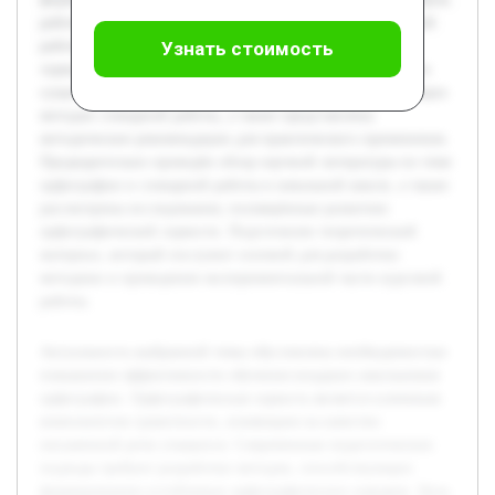
работы — исследовать методику использования словарной
работы как средства формирования орфографической
Узнать стоимость
зоркости у младших школьников. В работе будет раскрыта
сущность орфографической зоркости, анализ существующих
методов словарной работы, а также представлены
методические рекомендации для практического применения.
Предварительно проведён обзор научной литературы по теме
орфографии и словарной работы в начальной школе, а также
рассмотрены исследования, посвящённые развитию
орфографической зоркости. Подготовлен теоретический
материал, который послужит основой для разработки
методики и проведения экспериментальной части курсовой
работы.
Актуальность выбранной темы обусловлена необходимостью
повышения эффективности обучения младших школьников
орфографии. Орфографическая зоркость является ключевым
компонентом грамотности, влияющим на качество
письменной речи учащихся. Современные педагогические
подходы требуют разработки методов, способствующих
формированию устойчивых орфографических навыков. Цель