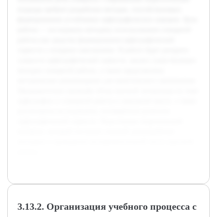
подходы требуют разработки методов, способствующих
формированию устойчивых орфографических навыков. Цель
работы — исследовать методику использования словарной
работы как средства формирования орфографической
зоркости у младших школьников. В работе будет раскрыта
сущность орфографической зоркости, анализ существующих
методов словарной работы, а также представлены
методические рекомендации для практического применения.
Предварительно проведён обзор научной литературы по теме
орфографии и словарной работы в начальной школе, а также
рассмотрены исследования, посвящённые развитию
орфографической зоркости. Подготовлен теоретический
материал, который послужит основой для разработки
методики и проведения экспериментальной части курсовой
работы.
3.13.2. Организация учебного процесса с