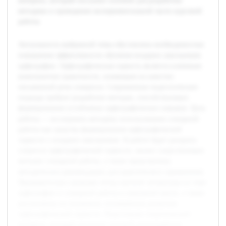
материал, который послужит основой для разработки
методики и проведения экспериментальной части курсовой
работы.
Актуальность выбранной темы обусловлена необходимостью
повышения эффективности обучения младших школьников
орфографии. Орфографическая зоркость является ключевым
компонентом грамотности, влияющим на качество
письменной речи учащихся. Современные педагогические
подходы требуют разработки методов, способствующих
формированию устойчивых орфографических навыков. Цель
работы — исследовать методику использования словарной
работы как средства формирования орфографической
зоркости у младших школьников. В работе будет раскрыта
сущность орфографической зоркости, анализ существующих
методов словарной работы, а также представлены
методические рекомендации для практического применения.
Предварительно проведён обзор научной литературы по теме
орфографии и словарной работы в начальной школе, а также
рассмотрены исследования, посвящённые развитию
орфографической зоркости. Подготовлен теоретический
материал, который послужит основой для разработки