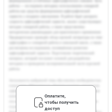
формированию устойчивых орфографических навыков. Цель
работы — исследовать методику использования словарной
работы как средства формирования орфографической
зоркости у младших школьников. В работе будет раскрыта
сущность орфографической зоркости, анализ существующих
методов словарной работы, а также представлены
методические рекомендации для практического применения.
Предварительно проведён обзор научной литературы по теме
орфографии и словарной работы в начальной школе, а также
рассмотрены исследования, посвящённые развитию
орфографической зоркости. Подготовлен теоретический
материал, который послужит основой для разработки
методики и проведения экспериментальной части курсовой
работы.
Актуальность выбранной темы обусловлена необходимостью
повышения эффективности обучения младших школьников
орфографии. Орфографическая зоркость является ключевым
Оплатите,
компонентом грамотности, влияющим на качество
письменной речи учащихся. Современные педагогические
чтобы получить
подходы требуют разработки методов, способствующих
доступ
формированию устойчивых орфографических навыков. Цель