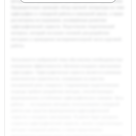
методические рекомендации для практического применения.
Предварительно проведён обзор научной литературы по теме
орфографии и словарной работы в начальной школе, а также
рассмотрены исследования, посвящённые развитию
орфографической зоркости. Подготовлен теоретический
материал, который послужит основой для разработки
методики и проведения экспериментальной части курсовой
работы.
Актуальность выбранной темы обусловлена необходимостью
повышения эффективности обучения младших школьников
орфографии. Орфографическая зоркость является ключевым
компонентом грамотности, влияющим на качество
письменной речи учащихся. Современные педагогические
подходы требуют разработки методов, способствующих
формированию устойчивых орфографических навыков. Цель
работы — исследовать методику использования словарной
работы как средства формирования орфографической
зоркости у младших школьников. В работе будет раскрыта
сущность орфографической зоркости, анализ существующих
методов словарной работы, а также представлены