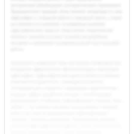
методические рекомендации для практического применения.
Предварительно проведён обзор научной литературы по теме
орфографии и словарной работы в начальной школе, а также
рассмотрены исследования, посвящённые развитию
орфографической зоркости. Подготовлен теоретический
материал, который послужит основой для разработки
методики и проведения экспериментальной части курсовой
работы.
Актуальность выбранной темы обусловлена необходимостью
повышения эффективности обучения младших школьников
орфографии. Орфографическая зоркость является ключевым
компонентом грамотности, влияющим на качество
письменной речи учащихся. Современные педагогические
подходы требуют разработки методов, способствующих
формированию устойчивых орфографических навыков. Цель
работы — исследовать методику использования словарной
работы как средства формирования орфографической
зоркости у младших школьников. В работе будет раскрыта
сущность орфографической зоркости, анализ существующих
методов словарной работы, а также представлены