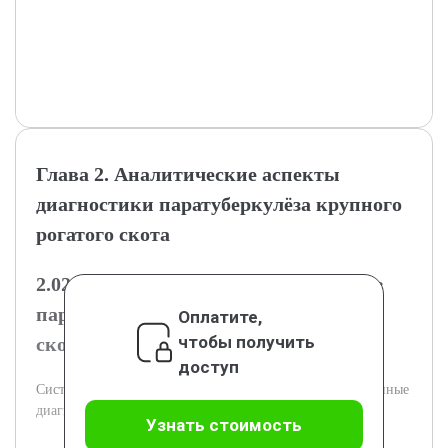
Глава 2. Аналитические аспекты
диагностики паратуберкулёза крупного
рогатого скота
2.02.1 Обзор диагностических случаев
паратуберкулёза у крупного рогатого
Оплатите,
чтобы получить
скота
доступ
Систематизируются клинические и морфологические данные
диагностированных случаев паратуберкулёза.
Узнать стоимость