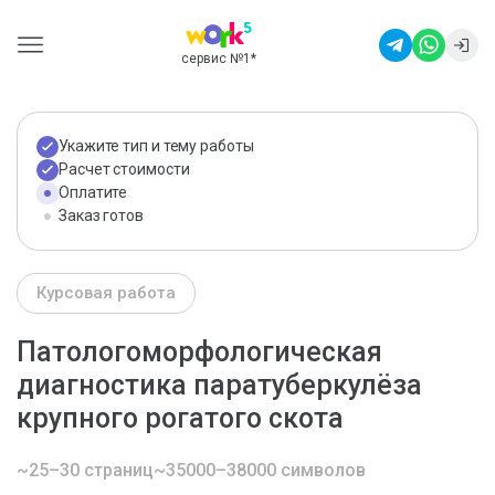
сервис №1
*
Укажите тип и тему работы
Расчет стоимости
Оплатите
Заказ готов
Курсовая работа
Патологоморфологическая
диагностика паратуберкулёза
крупного рогатого скота
~25–30 страниц
~35000–38000 символов