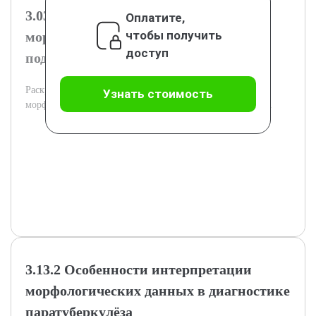
3.03.1 Организация и проведение
Оплатите,
чтобы получить
морфологического исследования при
доступ
подозрении на паратуберкулёз
Раскрываются практические шаги организации
Узнать стоимость
морфологического изучения тканей при паратуберкулёзе.
3.13.2 Особенности интерпретации
морфологических данных в диагностике
паратуберкулёза