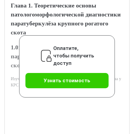
Глава 1. Теоретические основы
патологоморфологической диагностики
паратуберкулёза крупного рогатого
скота
1.01.1 Этиология и патогенез
Оплатите,
чтобы получить
паратуберкулёза у крупного рогатого
доступ
скота
Изучается природа и механизмы развития паратуберкулёза у
Узнать стоимость
КРС с морфологической точки зрения.