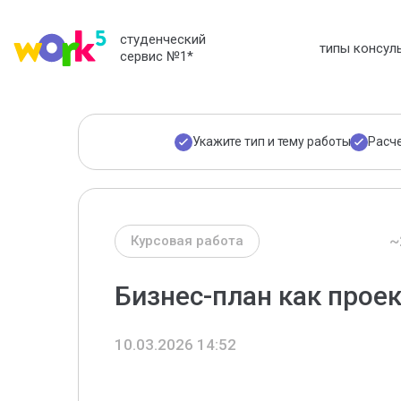
студенческий
типы консул
сервис №1
*
Укажите тип и тему работы
Расч
~
Курсовая работа
Бизнес-план как прое
10.03.2026 14:52