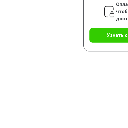
Опла
чтоб
дост
Узнать 