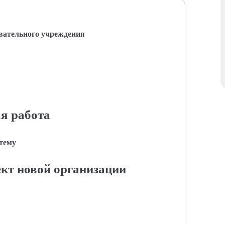
вательного учреждения
я работа
 тему
ект новой организации