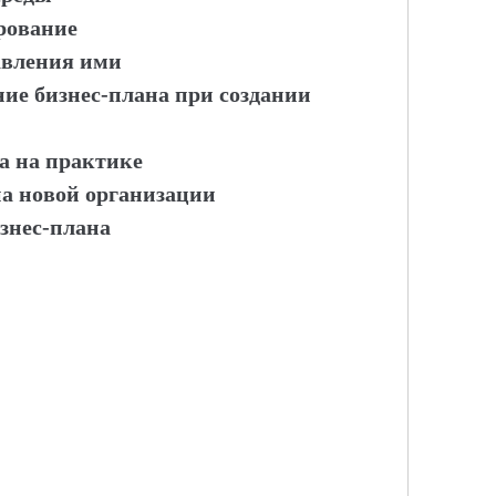
рование
авления ими
ние бизнес-плана при создании
а на практике
а новой организации
знес-плана