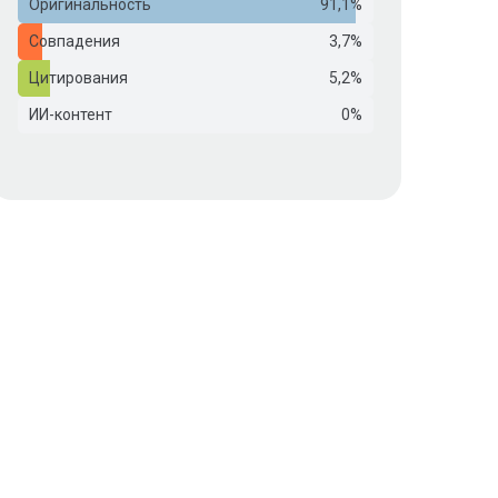
Оригинальность
91,1%
Совпадения
3,7%
Цитирования
5,2%
ИИ-контент
0%