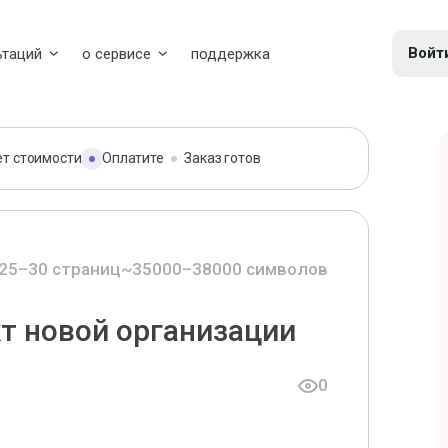
Войт
ьтаций
о сервисе
поддержка
ет стоимости
Оплатите
Заказ готов
25–30 страниц
~35000–38000 символов
кт новой организации
0