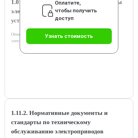
1.01.1. Конструкция и принцип работы
Оплатите,
чтобы получить
электропривода вентиляционной
доступ
установки
Описание конструкции и принципа действия
Узнать стоимость
электропривода в вентиляционной системе.
1.11.2. Нормативные документы и
стандарты по техническому
обслуживанию электроприводов