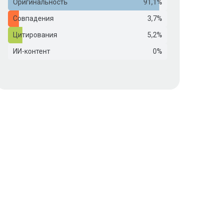
Оригинальность
91,1%
Совпадения
3,7%
Цитирования
5,2%
ИИ-контент
0%