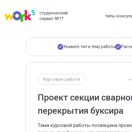
студенческий
типы консул
сервис №1
*
Укажите тип и тему работы
Расч
~
Курсовая работа
Проект секции сварно
перекрытия буксира
Тема курсовой работы посвящена проек