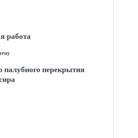
я работа
 тему
о палубного перекрытия
сира