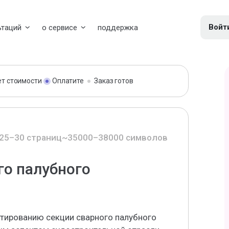
Войт
ьтаций
о сервисе
поддержка
ет стоимости
Оплатите
Заказ готов
25–30 страниц
~35000–38000 символов
го палубного
тированию секции сварного палубного