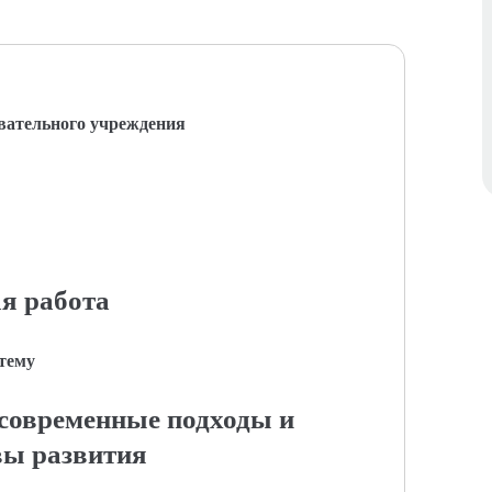
вательного учреждения
я работа
 тему
 современные подходы и
вы развития