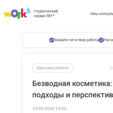
студенческий
типы консул
сервис №1
*
Укажите тип и тему работы
Расч
~
Курсовая работа
Безводная косметика
подходы и перспекти
10.03.2026 14:52