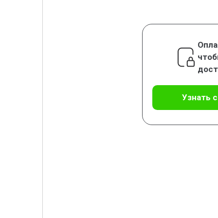
Опла
чтоб
дост
Узнать 