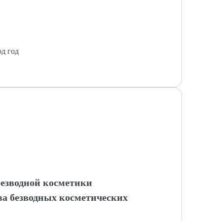
од год
безводной косметики
ва безводных косметических