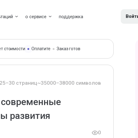
Войт
ьтаций
о сервисе
поддержка
ет стоимости
Оплатите
Заказ готов
25–30 страниц
~35000–38000 символов
: современные
вы развития
0