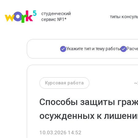
студенческий
типы консул
сервис №1
*
Укажите тип и тему работы
Расч
~
Курсовая работа
Способы защиты граж
осужденных к лишен
10.03.2026 14:52