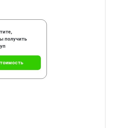
тите,
ы получить
уп
стоимость