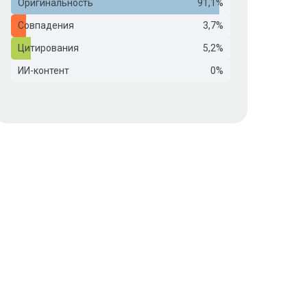
Оригинальность
91,1%
Совпадения
3,7%
Цитирования
5,2%
ИИ-контент
0%