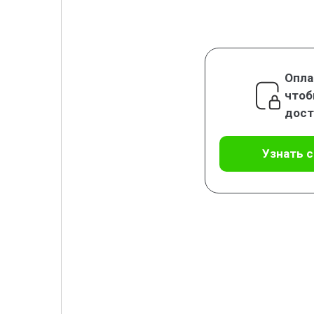
Опла
чтоб
дост
Узнать 