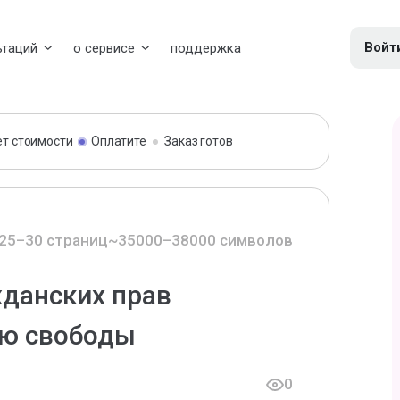
Войт
ьтаций
о сервисе
поддержка
ет стоимости
Оплатите
Заказ готов
25–30 страниц
~35000–38000 символов
данских прав
ию свободы
0