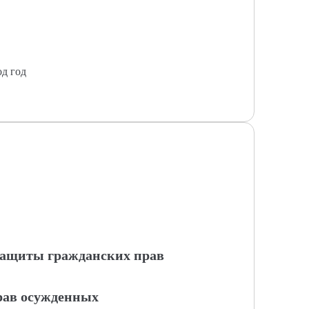
од год
 защиты гражданских прав
рав осужденных